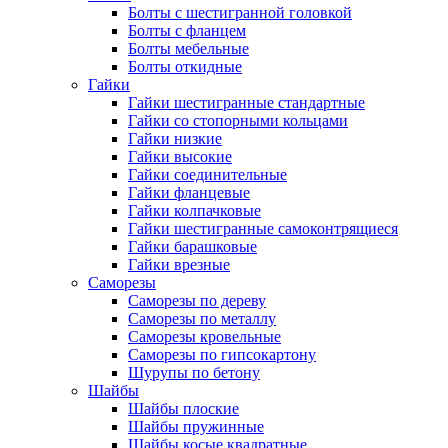
Болты с шестигранной головкой
Болты с фланцем
Болты мебельные
Болты откидные
Гайки
Гайки шестигранные стандартные
Гайки со стопорными кольцами
Гайки низкие
Гайки высокие
Гайки соединительные
Гайки фланцевые
Гайки колпачковые
Гайки шестигранные самоконтрящиеся
Гайки барашковые
Гайки врезные
Саморезы
Саморезы по дереву
Саморезы по металлу
Саморезы кровельные
Саморезы по гипсокартону
Шурупы по бетону
Шайбы
Шайбы плоские
Шайбы пружинные
Шайбы косые квадратные