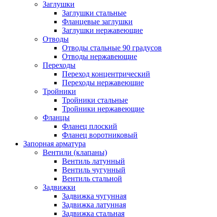
Заглушки
Заглушки стальные
Фланцевые заглушки
Заглушки нержавеющие
Отводы
Отводы стальные 90 градусов
Отводы нержавеющие
Переходы
Переход концентрический
Переходы нержавеющие
Тройники
Тройники стальные
Тройники нержавеющие
Фланцы
Фланец плоский
Фланец воротниковый
Запорная арматура
Вентили (клапаны)
Вентиль латунный
Вентиль чугунный
Вентиль стальной
Задвижки
Задвижка чугунная
Задвижка латунная
Задвижка стальная