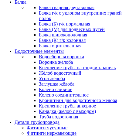
Балка
Балка сварная двутавровая
Балка г/к с уклоном внутренних граней
полок
Балка (Б) г/к нормальная
Балка (М) для подвесных путей
Балка широкополочная
Балка (К) г/к колонная
Балка оцинкованная
Водосточные элементы
Водосборная воронка
Воронка жёлоба
Крепление трубы на сэндвич-панель
Жёлоб водосточный
Угол жёлоба
Заглушка жёлоба
Колено сливное
Колено соединительное
Кронштейн для водосточного жёлоба
Крепление трубы анкерное
Канадка (жёлоб с выходом)
Труба водосточная
Детали трубопровода
Фитинги чугунные
Фитинги нержавеющие