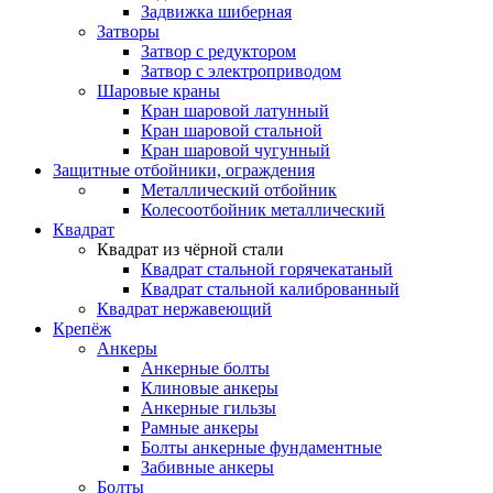
Задвижка шиберная
Затворы
Затвор с редуктором
Затвор с электроприводом
Шаровые краны
Кран шаровой латунный
Кран шаровой стальной
Кран шаровой чугунный
Защитные отбойники, ограждения
Металлический отбойник
Колесоотбойник металлический
Квадрат
Квадрат из чёрной стали
Квадрат стальной горячекатаный
Квадрат стальной калиброванный
Квадрат нержавеющий
Крепёж
Анкеры
Анкерные болты
Клиновые анкеры
Анкерные гильзы
Рамные анкеры
Болты анкерные фундаментные
Забивные анкеры
Болты