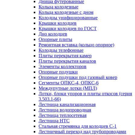
Днища футерованные
Кольца колодезные
Кольца колодезные с дном
Колодцы унифицированные
Крышки колодцев
Крышки колодцев по ГОСТ
Дно колодцев
Опорные плиты
Ремонтная вставка (кольцо опорное)
Колодцы телефонные
Плиты перекрытия камер
Плиты перекрытия каналов
Элементы коллекторов
Опорные подушки
Опорные подушки под газовый ковер
Сегменты ОПКС-4, ОПКС-6
Междупутные лотки (МПЛ)
Лотки, блоки упоров и плиты откосов (серия
3.503.1-66)
Лестница канализационная
Лестница водопроводная
Лестница теплосетевая
Лестница НТС
Стальная стремянка для колодцев С-1
Лестничный переход над трубопроводами