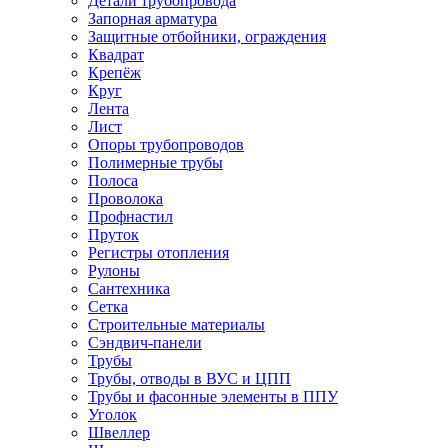
Детали трубопровода
Запорная арматура
Защитные отбойники, ограждения
Квадрат
Крепёж
Круг
Лента
Лист
Опоры трубопроводов
Полимерные трубы
Полоса
Проволока
Профнастил
Пруток
Регистры отопления
Рулоны
Сантехника
Сетка
Строительные материалы
Сэндвич-панели
Трубы
Трубы, отводы в ВУС и ЦПП
Трубы и фасонные элементы в ППУ
Уголок
Швеллер