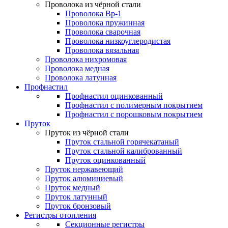
Проволока из чёрной стали
Проволока Вр-1
Проволока пружинная
Проволока сварочная
Проволока низкоуглеродистая
Проволока вязальная
Проволока нихромовая
Проволока медная
Проволока латунная
Профнастил
Профнастил оцинкованный
Профнастил с полимерным покрытием
Профнастил с порошковым покрытием
Пруток
Пруток из чёрной стали
Пруток стальной горячекатаный
Пруток стальной калиброванный
Пруток оцинкованный
Пруток нержавеющий
Пруток алюминиевый
Пруток медный
Пруток латунный
Пруток бронзовый
Регистры отопления
Секционные регистры