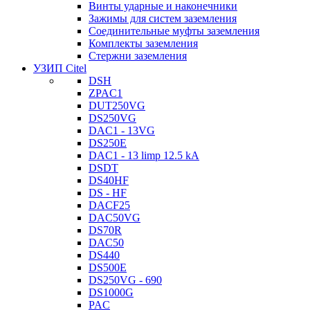
Винты ударные и наконечники
Зажимы для систем заземления
Соединительные муфты заземления
Комплекты заземления
Стержни заземления
УЗИП Citel
DSH
ZPAC1
DUT250VG
DS250VG
DAC1 - 13VG
DS250E
DAC1 - 13 limp 12.5 kA
DSDT
DS40HF
DS - HF
DACF25
DAC50VG
DS70R
DAC50
DS440
DS500E
DS250VG - 690
DS1000G
PAC