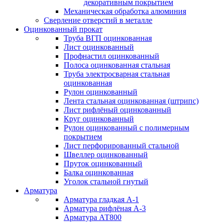
декоративным покрытием
Механическая обработка алюминия
Сверление отверстий в металле
Оцинкованный прокат
Труба ВГП оцинкованная
Лист оцинкованный
Профнастил оцинкованный
Полоса оцинкованная стальная
Труба электросварная стальная
оцинкованная
Рулон оцинкованный
Лента стальная оцинкованная (штрипс)
Лист рифлёный оцинкованный
Круг оцинкованный
Рулон оцинкованный с полимерным
покрытием
Лист перфорированный стальной
Швеллер оцинкованный
Пруток оцинкованный
Балка оцинкованная
Уголок стальной гнутый
Арматура
Арматура гладкая А-1
Арматура рифлёная А-3
Арматура АТ800