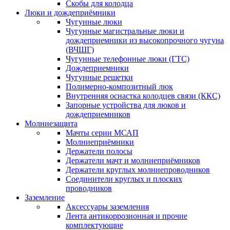
Скобы для колодца
Люки и дождеприёмники
Чугунные люки
Чугунные магистральные люки и
дождеприемники из высокопрочного чугуна
(ВЧШГ)
Чугунные телефонные люки (ГТС)
Дождеприемники
Чугунные решетки
Полимерно-композитный люк
Внутренняя оснастка колодцев связи (ККС)
Запорные устройства для люков и
дождеприемников
Молниезащита
Мачты серии МСАП
Молниеприёмники
Держатели полосы
Держатели мачт и молниеприёмников
Держатели круглых молниепроводников
Cоединители круглых и плоских
проводников
Заземление
Аксессуары заземления
Лента антикоррозионная и прочие
комплектующие