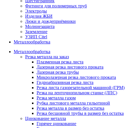
Шестигранник
Фитинги для полимерных труб
Электроды
Изделия ЖБИ
Люки и дождеприёмники
Молниезащита
Заземление
УЗИП Citel
Металлообработка
Металлообработка
Резка металла на заказ
Плазменная резка листа
Лазерная резка листового проката
Лазерная резка трубы
Микролазерная резка листового проката
Гидроабразивная резка листа
Резка листа газорезательной машиной (ГРМ)
Резка на ленточнопильном станке (ЛПС)
Резка металла газом
Рубка листового металла гильотиной
Резка металла в размер без остатка
Резка бесшовной трубы в размер без остатка
Цинкование металла
Горячее цинкование