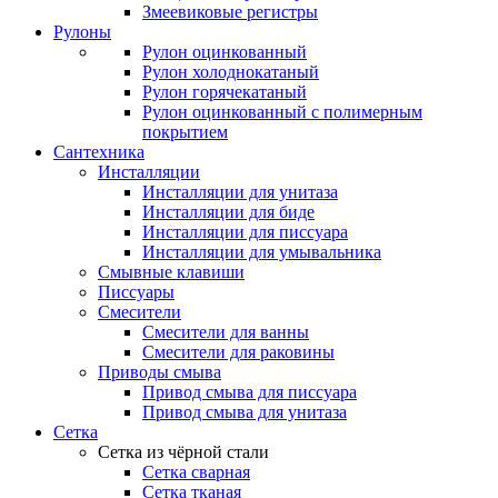
Змеевиковые регистры
Рулоны
Рулон оцинкованный
Рулон холоднокатаный
Рулон горячекатаный
Рулон оцинкованный с полимерным
покрытием
Сантехника
Инсталляции
Инсталляции для унитаза
Инсталляции для биде
Инсталляции для писсуара
Инсталляции для умывальника
Смывные клавиши
Писсуары
Смесители
Смесители для ванны
Смесители для раковины
Приводы смыва
Привод смыва для писсуара
Привод смыва для унитаза
Сетка
Сетка из чёрной стали
Сетка сварная
Сетка тканая