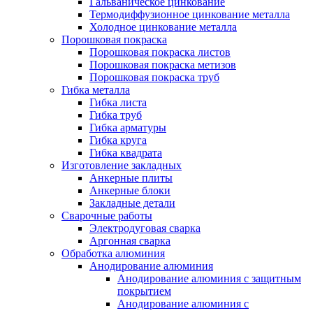
Гальваническое цинкование
Термодиффузионное цинкование металла
Холодное цинкование металла
Порошковая покраска
Порошковая покраска листов
Порошковая покраска метизов
Порошковая покраска труб
Гибка металла
Гибка листа
Гибка труб
Гибка арматуры
Гибка круга
Гибка квадрата
Изготовление закладных
Анкерные плиты
Анкерные блоки
Закладные детали
Сварочные работы
Электродуговая сварка
Аргонная сварка
Обработка алюминия
Анодирование алюминия
Анодирование алюминия с защитным
покрытием
Анодирование алюминия с