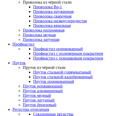
Проволока из чёрной стали
Проволока Вр-1
Проволока пружинная
Проволока сварочная
Проволока низкоуглеродистая
Проволока вязальная
Проволока нихромовая
Проволока медная
Проволока латунная
Профнастил
Профнастил оцинкованный
Профнастил с полимерным покрытием
Профнастил с порошковым покрытием
Пруток
Пруток из чёрной стали
Пруток стальной горячекатаный
Пруток стальной калиброванный
Пруток оцинкованный
Пруток нержавеющий
Пруток алюминиевый
Пруток медный
Пруток латунный
Пруток бронзовый
Регистры отопления
Секционные регистры