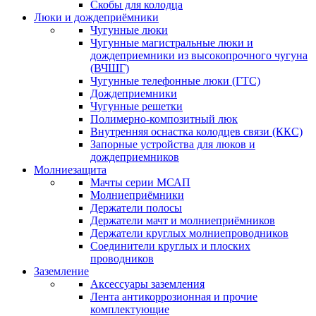
Скобы для колодца
Люки и дождеприёмники
Чугунные люки
Чугунные магистральные люки и
дождеприемники из высокопрочного чугуна
(ВЧШГ)
Чугунные телефонные люки (ГТС)
Дождеприемники
Чугунные решетки
Полимерно-композитный люк
Внутренняя оснастка колодцев связи (ККС)
Запорные устройства для люков и
дождеприемников
Молниезащита
Мачты серии МСАП
Молниеприёмники
Держатели полосы
Держатели мачт и молниеприёмников
Держатели круглых молниепроводников
Cоединители круглых и плоских
проводников
Заземление
Аксессуары заземления
Лента антикоррозионная и прочие
комплектующие