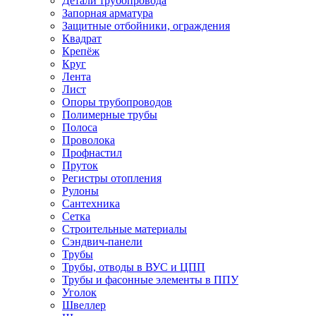
Детали трубопровода
Запорная арматура
Защитные отбойники, ограждения
Квадрат
Крепёж
Круг
Лента
Лист
Опоры трубопроводов
Полимерные трубы
Полоса
Проволока
Профнастил
Пруток
Регистры отопления
Рулоны
Сантехника
Сетка
Строительные материалы
Сэндвич-панели
Трубы
Трубы, отводы в ВУС и ЦПП
Трубы и фасонные элементы в ППУ
Уголок
Швеллер