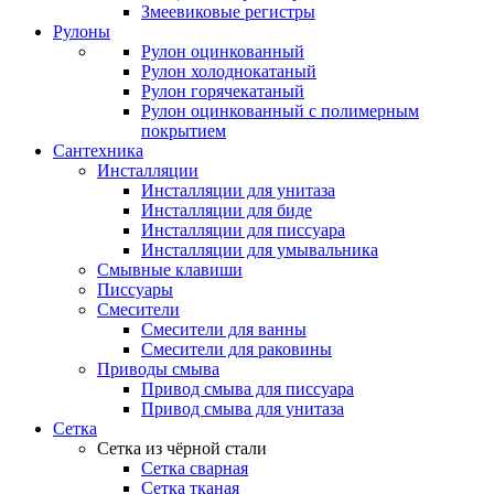
Змеевиковые регистры
Рулоны
Рулон оцинкованный
Рулон холоднокатаный
Рулон горячекатаный
Рулон оцинкованный с полимерным
покрытием
Сантехника
Инсталляции
Инсталляции для унитаза
Инсталляции для биде
Инсталляции для писсуара
Инсталляции для умывальника
Смывные клавиши
Писсуары
Смесители
Смесители для ванны
Смесители для раковины
Приводы смыва
Привод смыва для писсуара
Привод смыва для унитаза
Сетка
Сетка из чёрной стали
Сетка сварная
Сетка тканая