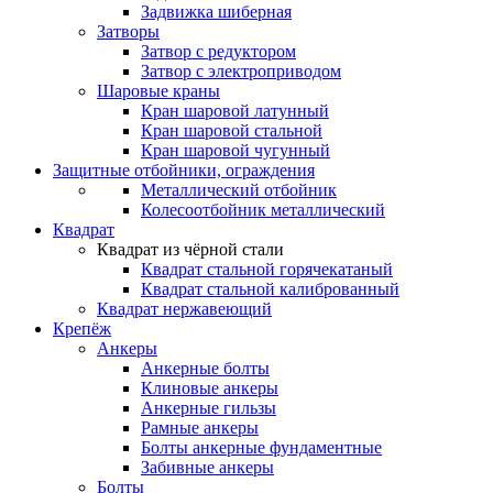
Задвижка шиберная
Затворы
Затвор с редуктором
Затвор с электроприводом
Шаровые краны
Кран шаровой латунный
Кран шаровой стальной
Кран шаровой чугунный
Защитные отбойники, ограждения
Металлический отбойник
Колесоотбойник металлический
Квадрат
Квадрат из чёрной стали
Квадрат стальной горячекатаный
Квадрат стальной калиброванный
Квадрат нержавеющий
Крепёж
Анкеры
Анкерные болты
Клиновые анкеры
Анкерные гильзы
Рамные анкеры
Болты анкерные фундаментные
Забивные анкеры
Болты