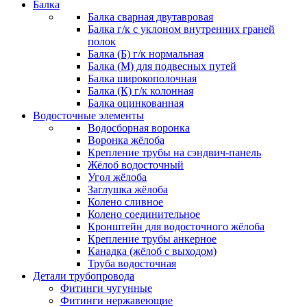
Балка
Балка сварная двутавровая
Балка г/к с уклоном внутренних граней
полок
Балка (Б) г/к нормальная
Балка (М) для подвесных путей
Балка широкополочная
Балка (К) г/к колонная
Балка оцинкованная
Водосточные элементы
Водосборная воронка
Воронка жёлоба
Крепление трубы на сэндвич-панель
Жёлоб водосточный
Угол жёлоба
Заглушка жёлоба
Колено сливное
Колено соединительное
Кронштейн для водосточного жёлоба
Крепление трубы анкерное
Канадка (жёлоб с выходом)
Труба водосточная
Детали трубопровода
Фитинги чугунные
Фитинги нержавеющие