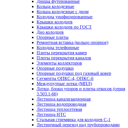
Днища футерованные
Кольца колодезные
Кольца колодезные с дном
Колодцы унифицированные
Крышки колодцев
Крышки колодцев по ГОСТ
Дно колодцев
Опорные плиты
Ремонтная вставка (кольцо опорное)
Колодцы телефонные
Плиты перекрытия камер
Плиты перекрытия каналов
Элементы коллекторов
Опорные подушки
Опорные подушки под газовый ковер
Сегменты ОПКС-4, ОПКС-6
Междупутные лотки (МПЛ)
Лотки, блоки упоров и плиты откосов (серия
3.503.1-66)
Лестница канализационная
Лестница водопроводная
Лестница теплосетевая
Лестница НТС
Стальная стремянка для колодцев С-1
Лестничный переход над трубопроводами