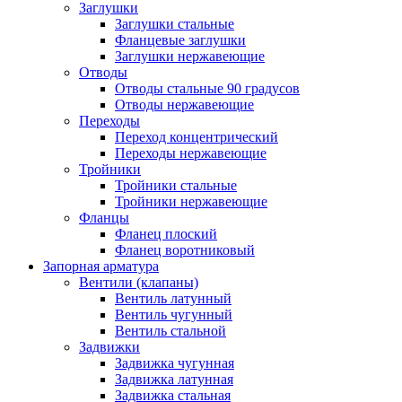
Заглушки
Заглушки стальные
Фланцевые заглушки
Заглушки нержавеющие
Отводы
Отводы стальные 90 градусов
Отводы нержавеющие
Переходы
Переход концентрический
Переходы нержавеющие
Тройники
Тройники стальные
Тройники нержавеющие
Фланцы
Фланец плоский
Фланец воротниковый
Запорная арматура
Вентили (клапаны)
Вентиль латунный
Вентиль чугунный
Вентиль стальной
Задвижки
Задвижка чугунная
Задвижка латунная
Задвижка стальная