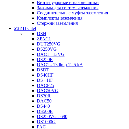
Винты ударные и наконечники
Зажимы для систем заземления
Соединительные муфты заземления
Комплекты заземления
Стержни заземления
УЗИП Citel
DSH
ZPAC1
DUT250VG
DS250VG
DAC1 - 13VG
DS250E
DAC1 - 13 limp 12.5 kA
DSDT
DS40HF
DS - HF
DACF25
DAC50VG
DS70R
DAC50
DS440
DS500E
DS250VG - 690
DS1000G
PAC