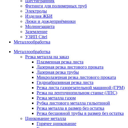
Шестигранник
Фитинги для полимерных труб
Электроды
Изделия ЖБИ
Люки и дождеприёмники
Молниезащита
Заземление
УЗИП Citel
Металлообработка
Металлообработка
Резка металла на заказ
Плазменная резка листа
Лазерная резка листового проката
Лазерная резка трубы
Микролазерная резка листового проката
Гидроабразивная резка листа
Резка листа газорезательной машиной (ГРМ)
Резка на ленточнопильном станке (ЛПС)
Резка металла газом
Рубка листового металла гильотиной
Резка металла в размер без остатка
Резка бесшовной трубы в размер без остатка
Цинкование металла
Горячее цинкование