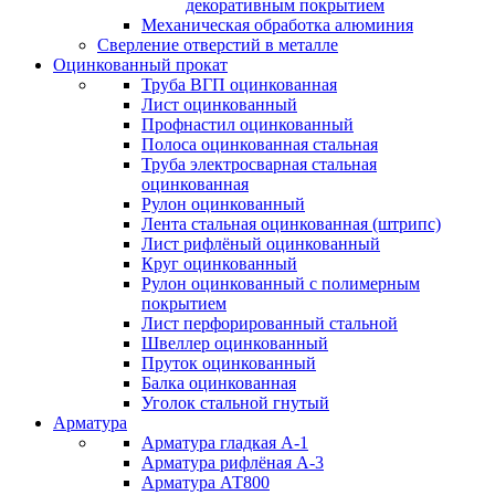
декоративным покрытием
Механическая обработка алюминия
Сверление отверстий в металле
Оцинкованный прокат
Труба ВГП оцинкованная
Лист оцинкованный
Профнастил оцинкованный
Полоса оцинкованная стальная
Труба электросварная стальная
оцинкованная
Рулон оцинкованный
Лента стальная оцинкованная (штрипс)
Лист рифлёный оцинкованный
Круг оцинкованный
Рулон оцинкованный с полимерным
покрытием
Лист перфорированный стальной
Швеллер оцинкованный
Пруток оцинкованный
Балка оцинкованная
Уголок стальной гнутый
Арматура
Арматура гладкая А-1
Арматура рифлёная А-3
Арматура АТ800