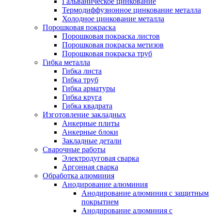
Гальваническое цинкование
Термодиффузионное цинкование металла
Холодное цинкование металла
Порошковая покраска
Порошковая покраска листов
Порошковая покраска метизов
Порошковая покраска труб
Гибка металла
Гибка листа
Гибка труб
Гибка арматуры
Гибка круга
Гибка квадрата
Изготовление закладных
Анкерные плиты
Анкерные блоки
Закладные детали
Сварочные работы
Электродуговая сварка
Аргонная сварка
Обработка алюминия
Анодирование алюминия
Анодирование алюминия с защитным
покрытием
Анодирование алюминия с