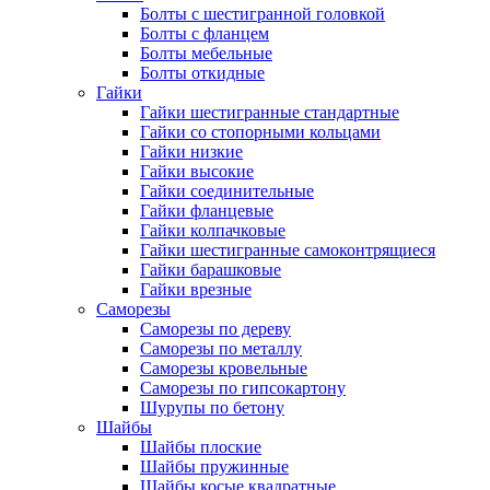
Болты с шестигранной головкой
Болты с фланцем
Болты мебельные
Болты откидные
Гайки
Гайки шестигранные стандартные
Гайки со стопорными кольцами
Гайки низкие
Гайки высокие
Гайки соединительные
Гайки фланцевые
Гайки колпачковые
Гайки шестигранные самоконтрящиеся
Гайки барашковые
Гайки врезные
Саморезы
Саморезы по дереву
Саморезы по металлу
Саморезы кровельные
Саморезы по гипсокартону
Шурупы по бетону
Шайбы
Шайбы плоские
Шайбы пружинные
Шайбы косые квадратные