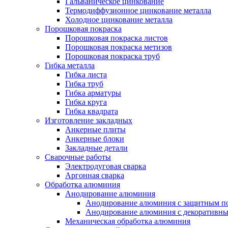
Гальваническое цинкование
Термодиффузионное цинкование металла
Холодное цинкование металла
Порошковая покраска
Порошковая покраска листов
Порошковая покраска метизов
Порошковая покраска труб
Гибка металла
Гибка листа
Гибка труб
Гибка арматуры
Гибка круга
Гибка квадрата
Изготовление закладных
Анкерные плиты
Анкерные блоки
Закладные детали
Сварочные работы
Электродуговая сварка
Аргонная сварка
Обработка алюминия
Анодирование алюминия
Анодирование алюминия с защитным п
Анодирование алюминия с декоративн
Механическая обработка алюминия