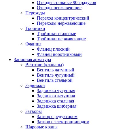
Отводы стальные 90 градусов
Отводы нержавеющие
Переходы
Переход концентрический
Переходы нержавеющие
Тройники
Тройники стальные
Тройники нержавеющие
Фланцы
Фланец плоский
Фланец воротниковый
Запорная арматура
Вентили (клапаны)
Вентиль латунный
Вентиль чугунный
Вентиль стальной
Задвижки
Задвижка чугунная
Задвижка латунная
Задвижка стальная
Задвижка шиберная
Затворы
Затвор с редуктором
Затвор с электроприводом
Шаровые краны