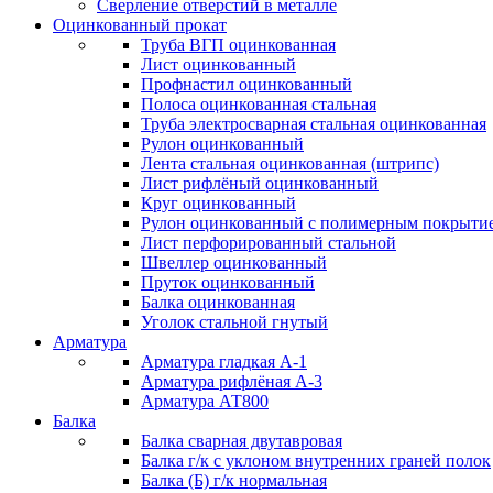
Сверление отверстий в металле
Оцинкованный прокат
Труба ВГП оцинкованная
Лист оцинкованный
Профнастил оцинкованный
Полоса оцинкованная стальная
Труба электросварная стальная оцинкованная
Рулон оцинкованный
Лента стальная оцинкованная (штрипс)
Лист рифлёный оцинкованный
Круг оцинкованный
Рулон оцинкованный с полимерным покрыти
Лист перфорированный стальной
Швеллер оцинкованный
Пруток оцинкованный
Балка оцинкованная
Уголок стальной гнутый
Арматура
Арматура гладкая А-1
Арматура рифлёная А-3
Арматура АТ800
Балка
Балка сварная двутавровая
Балка г/к с уклоном внутренних граней полок
Балка (Б) г/к нормальная