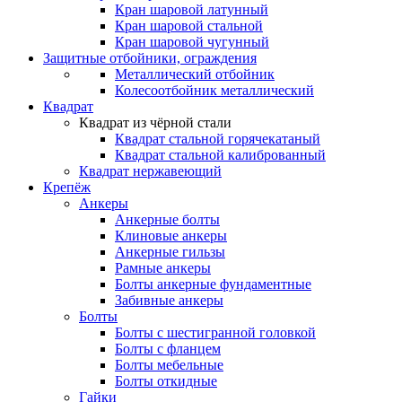
Кран шаровой латунный
Кран шаровой стальной
Кран шаровой чугунный
Защитные отбойники, ограждения
Металлический отбойник
Колесоотбойник металлический
Квадрат
Квадрат из чёрной стали
Квадрат стальной горячекатаный
Квадрат стальной калиброванный
Квадрат нержавеющий
Крепёж
Анкеры
Анкерные болты
Клиновые анкеры
Анкерные гильзы
Рамные анкеры
Болты анкерные фундаментные
Забивные анкеры
Болты
Болты с шестигранной головкой
Болты с фланцем
Болты мебельные
Болты откидные
Гайки