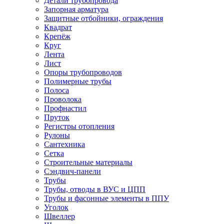
Детали трубопровода
Запорная арматура
Защитные отбойники, ограждения
Квадрат
Крепёж
Круг
Лента
Лист
Опоры трубопроводов
Полимерные трубы
Полоса
Проволока
Профнастил
Пруток
Регистры отопления
Рулоны
Сантехника
Сетка
Строительные материалы
Сэндвич-панели
Трубы
Трубы, отводы в ВУС и ЦПП
Трубы и фасонные элементы в ППУ
Уголок
Швеллер