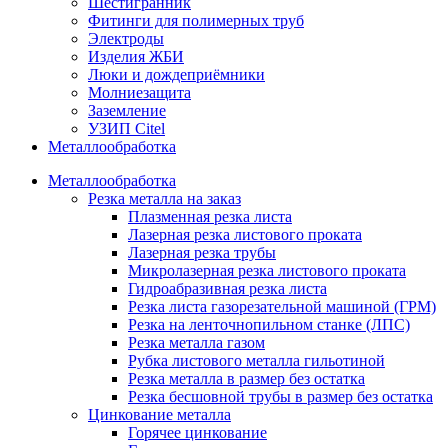
Шестигранник
Фитинги для полимерных труб
Электроды
Изделия ЖБИ
Люки и дождеприёмники
Молниезащита
Заземление
УЗИП Citel
Металлообработка
Металлообработка
Резка металла на заказ
Плазменная резка листа
Лазерная резка листового проката
Лазерная резка трубы
Микролазерная резка листового проката
Гидроабразивная резка листа
Резка листа газорезательной машиной (ГРМ)
Резка на ленточнопильном станке (ЛПС)
Резка металла газом
Рубка листового металла гильотиной
Резка металла в размер без остатка
Резка бесшовной трубы в размер без остатка
Цинкование металла
Горячее цинкование