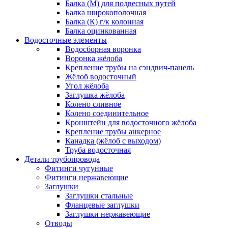
Балка (М) для подвесных путей
Балка широкополочная
Балка (К) г/к колонная
Балка оцинкованная
Водосточные элементы
Водосборная воронка
Воронка жёлоба
Крепление трубы на сэндвич-панель
Жёлоб водосточный
Угол жёлоба
Заглушка жёлоба
Колено сливное
Колено соединительное
Кронштейн для водосточного жёлоба
Крепление трубы анкерное
Канадка (жёлоб с выходом)
Труба водосточная
Детали трубопровода
Фитинги чугунные
Фитинги нержавеющие
Заглушки
Заглушки стальные
Фланцевые заглушки
Заглушки нержавеющие
Отводы