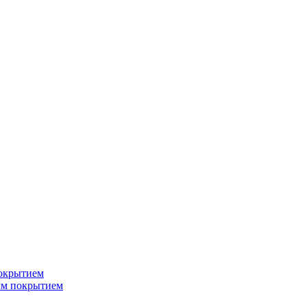
окрытием
ым покрытием