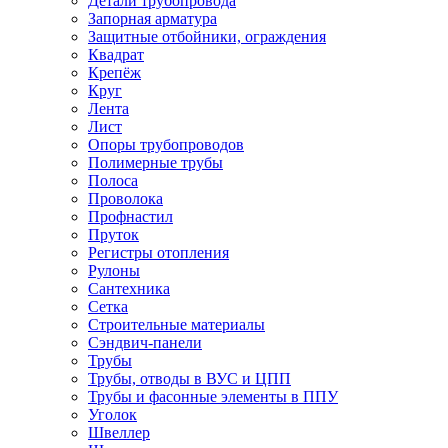
Детали трубопровода
Запорная арматура
Защитные отбойники, ограждения
Квадрат
Крепёж
Круг
Лента
Лист
Опоры трубопроводов
Полимерные трубы
Полоса
Проволока
Профнастил
Пруток
Регистры отопления
Рулоны
Сантехника
Сетка
Строительные материалы
Сэндвич-панели
Трубы
Трубы, отводы в ВУС и ЦПП
Трубы и фасонные элементы в ППУ
Уголок
Швеллер