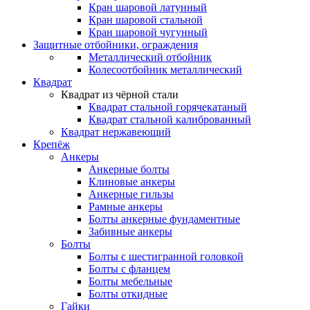
Кран шаровой латунный
Кран шаровой стальной
Кран шаровой чугунный
Защитные отбойники, ограждения
Металлический отбойник
Колесоотбойник металлический
Квадрат
Квадрат из чёрной стали
Квадрат стальной горячекатаный
Квадрат стальной калиброванный
Квадрат нержавеющий
Крепёж
Анкеры
Анкерные болты
Клиновые анкеры
Анкерные гильзы
Рамные анкеры
Болты анкерные фундаментные
Забивные анкеры
Болты
Болты с шестигранной головкой
Болты с фланцем
Болты мебельные
Болты откидные
Гайки