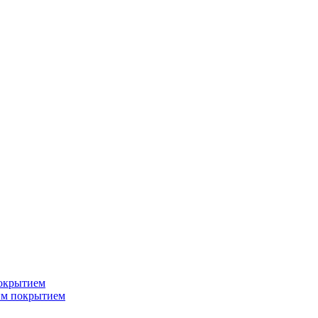
окрытием
ым покрытием