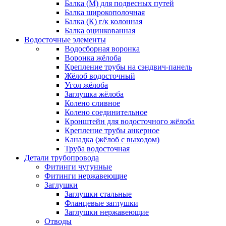
Балка (М) для подвесных путей
Балка широкополочная
Балка (К) г/к колонная
Балка оцинкованная
Водосточные элементы
Водосборная воронка
Воронка жёлоба
Крепление трубы на сэндвич-панель
Жёлоб водосточный
Угол жёлоба
Заглушка жёлоба
Колено сливное
Колено соединительное
Кронштейн для водосточного жёлоба
Крепление трубы анкерное
Канадка (жёлоб с выходом)
Труба водосточная
Детали трубопровода
Фитинги чугунные
Фитинги нержавеющие
Заглушки
Заглушки стальные
Фланцевые заглушки
Заглушки нержавеющие
Отводы