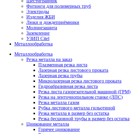
Шестигранник
Фитинги для полимерных труб
Электроды
Изделия ЖБИ
Люки и дождеприёмники
Молниезащита
Заземление
УЗИП Citel
Металлообработка
Металлообработка
Резка металла на заказ
Плазменная резка листа
Лазерная резка листового проката
Лазерная резка трубы
Микролазерная резка листового проката
Гидроабразивная резка листа
Резка листа газорезательной машиной (ГРМ)
Резка на ленточнопильном станке (ЛПС)
Резка металла газом
Рубка листового металла гильотиной
Резка металла в размер без остатка
Резка бесшовной трубы в размер без остатка
Цинкование металла
Горячее цинкование