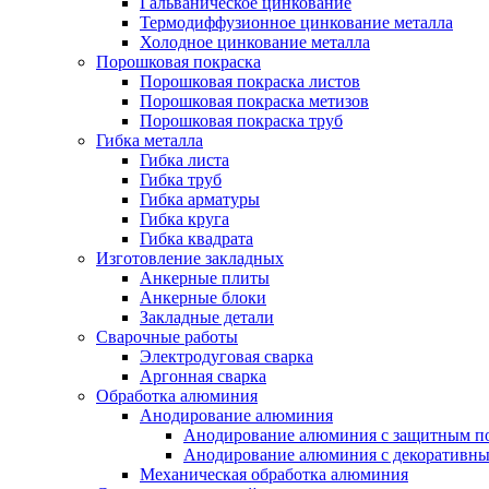
Гальваническое цинкование
Термодиффузионное цинкование металла
Холодное цинкование металла
Порошковая покраска
Порошковая покраска листов
Порошковая покраска метизов
Порошковая покраска труб
Гибка металла
Гибка листа
Гибка труб
Гибка арматуры
Гибка круга
Гибка квадрата
Изготовление закладных
Анкерные плиты
Анкерные блоки
Закладные детали
Сварочные работы
Электродуговая сварка
Аргонная сварка
Обработка алюминия
Анодирование алюминия
Анодирование алюминия с защитным п
Анодирование алюминия с декоративн
Механическая обработка алюминия