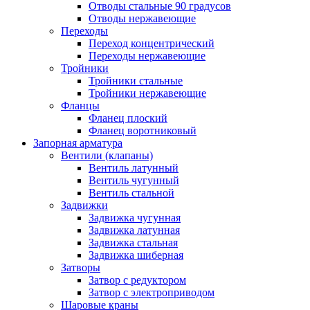
Отводы стальные 90 градусов
Отводы нержавеющие
Переходы
Переход концентрический
Переходы нержавеющие
Тройники
Тройники стальные
Тройники нержавеющие
Фланцы
Фланец плоский
Фланец воротниковый
Запорная арматура
Вентили (клапаны)
Вентиль латунный
Вентиль чугунный
Вентиль стальной
Задвижки
Задвижка чугунная
Задвижка латунная
Задвижка стальная
Задвижка шиберная
Затворы
Затвор с редуктором
Затвор с электроприводом
Шаровые краны