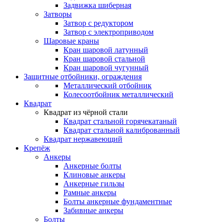
Задвижка шиберная
Затворы
Затвор с редуктором
Затвор с электроприводом
Шаровые краны
Кран шаровой латунный
Кран шаровой стальной
Кран шаровой чугунный
Защитные отбойники, ограждения
Металлический отбойник
Колесоотбойник металлический
Квадрат
Квадрат из чёрной стали
Квадрат стальной горячекатаный
Квадрат стальной калиброванный
Квадрат нержавеющий
Крепёж
Анкеры
Анкерные болты
Клиновые анкеры
Анкерные гильзы
Рамные анкеры
Болты анкерные фундаментные
Забивные анкеры
Болты