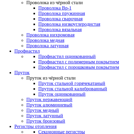
Проволока из чёрной стали
Проволока Вр-1
Проволока пружинная
Проволока сварочная
Проволока низкоуглеродистая
Проволока вязальная
Проволока нихромовая
Проволока медная
Проволока латунная
Профнастил
Профнастил оцинкованный
Профнастил с полимерным покрытием
Профнастил с порошковым покрытием
Пруток
Пруток из чёрной стали
Пруток стальной горячекатаный
Пруток стальной калиброванный
Пруток оцинкованный
Пруток нержавеющий
Пруток алюминиевый
Пруток медный
Пруток латунный
Пруток бронзовый
Регистры отопления
Секционные регистры