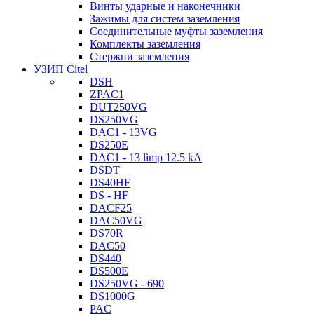
Винты ударные и наконечники
Зажимы для систем заземления
Соединительные муфты заземления
Комплекты заземления
Стержни заземления
УЗИП Citel
DSH
ZPAC1
DUT250VG
DS250VG
DAC1 - 13VG
DS250E
DAC1 - 13 limp 12.5 kA
DSDT
DS40HF
DS - HF
DACF25
DAC50VG
DS70R
DAC50
DS440
DS500E
DS250VG - 690
DS1000G
PAC