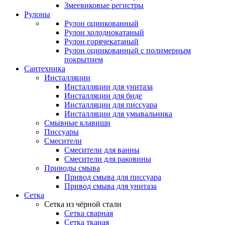
Змеевиковые регистры
Рулоны
Рулон оцинкованный
Рулон холоднокатаный
Рулон горячекатаный
Рулон оцинкованный с полимерным
покрытием
Сантехника
Инсталляции
Инсталляции для унитаза
Инсталляции для биде
Инсталляции для писсуара
Инсталляции для умывальника
Смывные клавиши
Писсуары
Смесители
Смесители для ванны
Смесители для раковины
Приводы смыва
Привод смыва для писсуара
Привод смыва для унитаза
Сетка
Сетка из чёрной стали
Сетка сварная
Сетка тканая