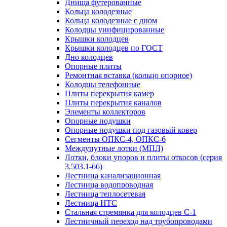
Днища футерованные
Кольца колодезные
Кольца колодезные с дном
Колодцы унифицированные
Крышки колодцев
Крышки колодцев по ГОСТ
Дно колодцев
Опорные плиты
Ремонтная вставка (кольцо опорное)
Колодцы телефонные
Плиты перекрытия камер
Плиты перекрытия каналов
Элементы коллекторов
Опорные подушки
Опорные подушки под газовый ковер
Сегменты ОПКС-4, ОПКС-6
Междупутные лотки (МПЛ)
Лотки, блоки упоров и плиты откосов (серия
3.503.1-66)
Лестница канализационная
Лестница водопроводная
Лестница теплосетевая
Лестница НТС
Стальная стремянка для колодцев С-1
Лестничный переход над трубопроводами