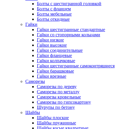
Болты с шестигранной головкой
Болты с фланцем
Болты мебельные
Болты откидные
Гайки
Гайки шестигранные стандартные
Гайки со стопорными кольцами
Гайки низкие
Гайки высокие
Гайки соединительные
Гайки фланцевые
Гайки колпачковые
Гайки шестигранные самоконтрящиеся
Гайки барашковые
Гайки врезные
Саморезы
Саморезы по дереву
Саморезы по металлу
Саморезы кровельные
Саморезы по гипсокартону
Шурупы по бетону
Шайбы
Шайбы плоские
Шайбы пружинные
Шайбы косые квадратные