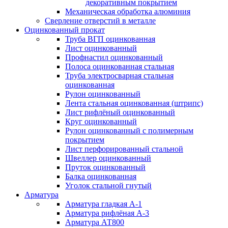
декоративным покрытием
Механическая обработка алюминия
Сверление отверстий в металле
Оцинкованный прокат
Труба ВГП оцинкованная
Лист оцинкованный
Профнастил оцинкованный
Полоса оцинкованная стальная
Труба электросварная стальная
оцинкованная
Рулон оцинкованный
Лента стальная оцинкованная (штрипс)
Лист рифлёный оцинкованный
Круг оцинкованный
Рулон оцинкованный с полимерным
покрытием
Лист перфорированный стальной
Швеллер оцинкованный
Пруток оцинкованный
Балка оцинкованная
Уголок стальной гнутый
Арматура
Арматура гладкая А-1
Арматура рифлёная А-3
Арматура АТ800