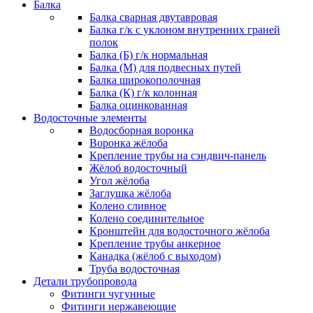
Балка
Балка сварная двутавровая
Балка г/к с уклоном внутренних граней
полок
Балка (Б) г/к нормальная
Балка (М) для подвесных путей
Балка широкополочная
Балка (К) г/к колонная
Балка оцинкованная
Водосточные элементы
Водосборная воронка
Воронка жёлоба
Крепление трубы на сэндвич-панель
Жёлоб водосточный
Угол жёлоба
Заглушка жёлоба
Колено сливное
Колено соединительное
Кронштейн для водосточного жёлоба
Крепление трубы анкерное
Канадка (жёлоб с выходом)
Труба водосточная
Детали трубопровода
Фитинги чугунные
Фитинги нержавеющие