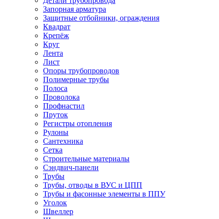
Детали трубопровода
Запорная арматура
Защитные отбойники, ограждения
Квадрат
Крепёж
Круг
Лента
Лист
Опоры трубопроводов
Полимерные трубы
Полоса
Проволока
Профнастил
Пруток
Регистры отопления
Рулоны
Сантехника
Сетка
Строительные материалы
Сэндвич-панели
Трубы
Трубы, отводы в ВУС и ЦПП
Трубы и фасонные элементы в ППУ
Уголок
Швеллер