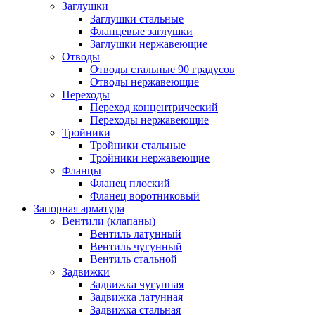
Заглушки
Заглушки стальные
Фланцевые заглушки
Заглушки нержавеющие
Отводы
Отводы стальные 90 градусов
Отводы нержавеющие
Переходы
Переход концентрический
Переходы нержавеющие
Тройники
Тройники стальные
Тройники нержавеющие
Фланцы
Фланец плоский
Фланец воротниковый
Запорная арматура
Вентили (клапаны)
Вентиль латунный
Вентиль чугунный
Вентиль стальной
Задвижки
Задвижка чугунная
Задвижка латунная
Задвижка стальная