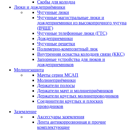
Скобы для колодца
Люки и дождеприёмники
Чугунные люки
Чугунные магистральные люки и
дождеприемники из высокопрочного чугуна
(ВЧШГ)
Чугунные телефонные люки (ГТС)
Дождеприемники
Чугунные решетки
Полимерно-композитный люк
Внутренняя оснастка колодцев связи (ККС)
Запорные устройства для люков и
дождеприемников
Молниезащита
Мачты серии МСАП
Молниеприёмники
Держатели полосы
Держатели мачт и молниеприёмников
Держатели круглых молниепроводников
Cоединители круглых и плоских
проводников
Заземление
Аксессуары заземления
Лента антикоррозионная и прочие
комплектующие