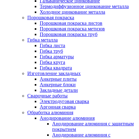
Гальваническое цинкование
Термодиффузионное цинкование металла
Холодное цинкование металла
Порошковая покраска
Порошковая покраска листов
Порошковая покраска метизов
Порошковая покраска труб
Гибка металла
Гибка листа
Гибка труб
Гибка арматуры
Гибка круга
Гибка квадрата
Изготовление закладных
Анкерные плиты
Анкерные блоки
Закладные детали
Сварочные работы
Электродуговая сварка
Аргонная сварка
Обработка алюминия
Анодирование алюминия
Анодирование алюминия с защитным
покрытием
Анодирование алюминия с