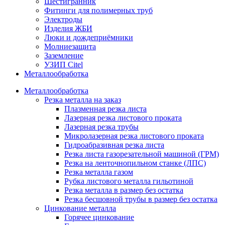
Шестигранник
Фитинги для полимерных труб
Электроды
Изделия ЖБИ
Люки и дождеприёмники
Молниезащита
Заземление
УЗИП Citel
Металлообработка
Металлообработка
Резка металла на заказ
Плазменная резка листа
Лазерная резка листового проката
Лазерная резка трубы
Микролазерная резка листового проката
Гидроабразивная резка листа
Резка листа газорезательной машиной (ГРМ)
Резка на ленточнопильном станке (ЛПС)
Резка металла газом
Рубка листового металла гильотиной
Резка металла в размер без остатка
Резка бесшовной трубы в размер без остатка
Цинкование металла
Горячее цинкование