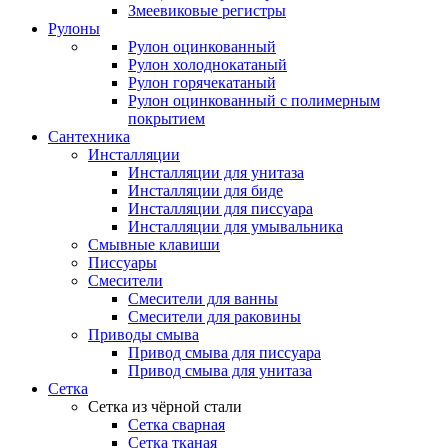
Змеевиковые регистры
Рулоны
Рулон оцинкованный
Рулон холоднокатаный
Рулон горячекатаный
Рулон оцинкованный с полимерным
покрытием
Сантехника
Инсталляции
Инсталляции для унитаза
Инсталляции для биде
Инсталляции для писсуара
Инсталляции для умывальника
Смывные клавиши
Писсуары
Смесители
Смесители для ванны
Смесители для раковины
Приводы смыва
Привод смыва для писсуара
Привод смыва для унитаза
Сетка
Сетка из чёрной стали
Сетка сварная
Сетка тканая