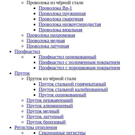
Проволока из чёрной стали
Проволока Вр-1
Проволока пружинная
Проволока сварочная
Проволока низкоуглеродистая
Проволока вязальная
Проволока нихромовая
Проволока медная
Проволока латунная
Профнастил
Профнастил оцинкованный
Профнастил с полимерным покрытием
Профнастил с порошковым покрытием
Пруток
Пруток из чёрной стали
Пруток стальной горячекатаный
Пруток стальной калиброванный
Пруток оцинкованный
Пруток нержавеющий
Пруток алюминиевый
Пруток медный
Пруток латунный
Пруток бронзовый
Регистры отопления
Секционные регистры