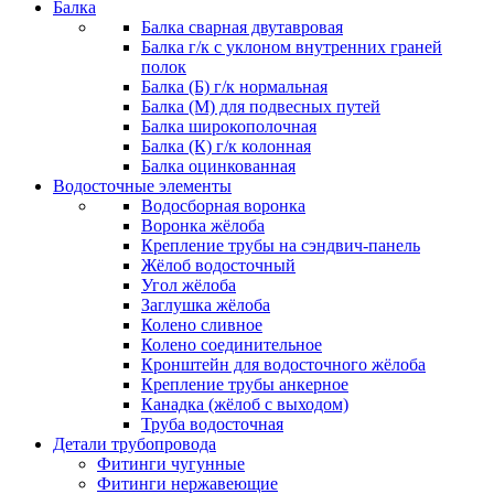
Балка
Балка сварная двутавровая
Балка г/к с уклоном внутренних граней
полок
Балка (Б) г/к нормальная
Балка (М) для подвесных путей
Балка широкополочная
Балка (К) г/к колонная
Балка оцинкованная
Водосточные элементы
Водосборная воронка
Воронка жёлоба
Крепление трубы на сэндвич-панель
Жёлоб водосточный
Угол жёлоба
Заглушка жёлоба
Колено сливное
Колено соединительное
Кронштейн для водосточного жёлоба
Крепление трубы анкерное
Канадка (жёлоб с выходом)
Труба водосточная
Детали трубопровода
Фитинги чугунные
Фитинги нержавеющие