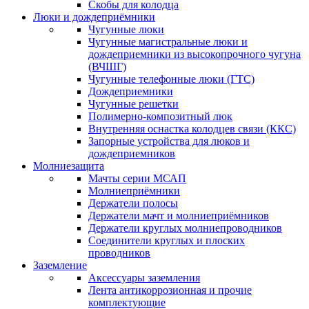
Скобы для колодца
Люки и дождеприёмники
Чугунные люки
Чугунные магистральные люки и
дождеприемники из высокопрочного чугуна
(ВЧШГ)
Чугунные телефонные люки (ГТС)
Дождеприемники
Чугунные решетки
Полимерно-композитный люк
Внутренняя оснастка колодцев связи (ККС)
Запорные устройства для люков и
дождеприемников
Молниезащита
Мачты серии МСАП
Молниеприёмники
Держатели полосы
Держатели мачт и молниеприёмников
Держатели круглых молниепроводников
Cоединители круглых и плоских
проводников
Заземление
Аксессуары заземления
Лента антикоррозионная и прочие
комплектующие