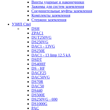
Винты ударные и наконечники
Зажимы для систем заземления
Соединительные муфты заземления
Комплекты заземления
Стержни заземления
УЗИП Citel
DSH
ZPAC1
DUT250VG
DS250VG
DAC1 - 13VG
DS250E
DAC1 - 13 limp 12.5 kA
DSDT
DS40HF
DS - HF
DACF25
DAC50VG
DS70R
DAC50
DS440
DS500E
DS250VG - 690
DS1000G
PAC