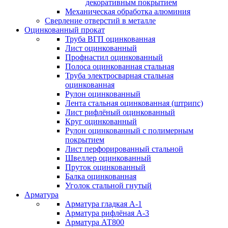
декоративным покрытием
Механическая обработка алюминия
Сверление отверстий в металле
Оцинкованный прокат
Труба ВГП оцинкованная
Лист оцинкованный
Профнастил оцинкованный
Полоса оцинкованная стальная
Труба электросварная стальная
оцинкованная
Рулон оцинкованный
Лента стальная оцинкованная (штрипс)
Лист рифлёный оцинкованный
Круг оцинкованный
Рулон оцинкованный с полимерным
покрытием
Лист перфорированный стальной
Швеллер оцинкованный
Пруток оцинкованный
Балка оцинкованная
Уголок стальной гнутый
Арматура
Арматура гладкая А-1
Арматура рифлёная А-3
Арматура АТ800