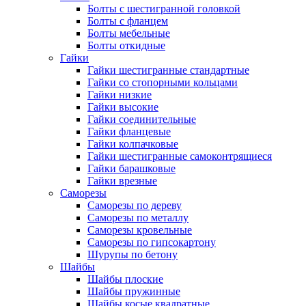
Болты с шестигранной головкой
Болты с фланцем
Болты мебельные
Болты откидные
Гайки
Гайки шестигранные стандартные
Гайки со стопорными кольцами
Гайки низкие
Гайки высокие
Гайки соединительные
Гайки фланцевые
Гайки колпачковые
Гайки шестигранные самоконтрящиеся
Гайки барашковые
Гайки врезные
Саморезы
Саморезы по дереву
Саморезы по металлу
Саморезы кровельные
Саморезы по гипсокартону
Шурупы по бетону
Шайбы
Шайбы плоские
Шайбы пружинные
Шайбы косые квадратные