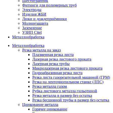
Шестигранник
Фитинги для полимерных труб
Электроды
Изделия ЖБИ
Люки и дождеприёмники
Молниезащита
Заземление
УЗИП Citel
Металлообработка
Металлообработка
Резка металла на заказ
Плазменная резка листа
Лазерная резка листового проката
Лазерная резка трубы
Микролазерная резка листового проката
Гидроабразивная резка листа
Резка листа газорезательной машиной (ГРМ)
Резка на ленточнопильном станке (ЛПС)
Резка металла газом
Рубка листового металла гильотиной
Резка металла в размер без остатка
Резка бесшовной трубы в размер без остатка
Цинкование металла
Горячее цинкование