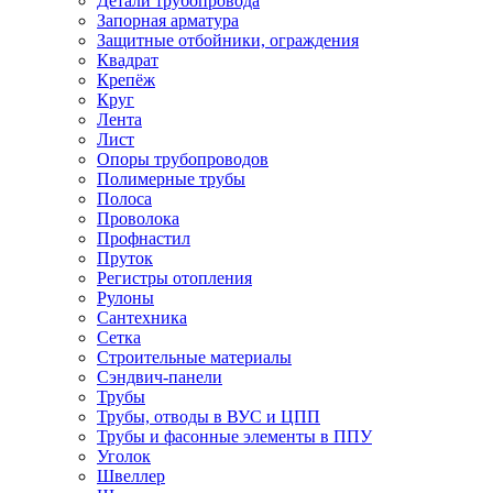
Детали трубопровода
Запорная арматура
Защитные отбойники, ограждения
Квадрат
Крепёж
Круг
Лента
Лист
Опоры трубопроводов
Полимерные трубы
Полоса
Проволока
Профнастил
Пруток
Регистры отопления
Рулоны
Сантехника
Сетка
Строительные материалы
Сэндвич-панели
Трубы
Трубы, отводы в ВУС и ЦПП
Трубы и фасонные элементы в ППУ
Уголок
Швеллер