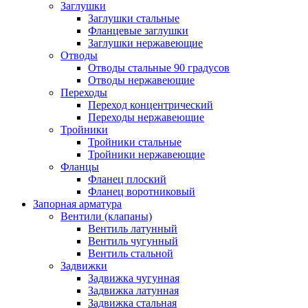
Заглушки
Заглушки стальные
Фланцевые заглушки
Заглушки нержавеющие
Отводы
Отводы стальные 90 градусов
Отводы нержавеющие
Переходы
Переход концентрический
Переходы нержавеющие
Тройники
Тройники стальные
Тройники нержавеющие
Фланцы
Фланец плоский
Фланец воротниковый
Запорная арматура
Вентили (клапаны)
Вентиль латунный
Вентиль чугунный
Вентиль стальной
Задвижки
Задвижка чугунная
Задвижка латунная
Задвижка стальная