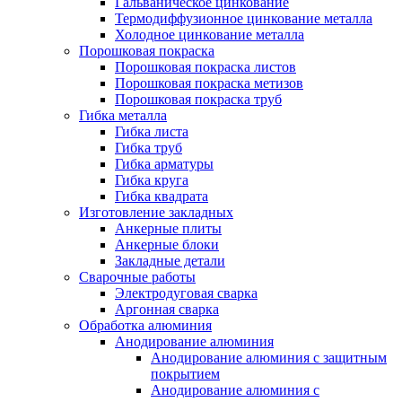
Гальваническое цинкование
Термодиффузионное цинкование металла
Холодное цинкование металла
Порошковая покраска
Порошковая покраска листов
Порошковая покраска метизов
Порошковая покраска труб
Гибка металла
Гибка листа
Гибка труб
Гибка арматуры
Гибка круга
Гибка квадрата
Изготовление закладных
Анкерные плиты
Анкерные блоки
Закладные детали
Сварочные работы
Электродуговая сварка
Аргонная сварка
Обработка алюминия
Анодирование алюминия
Анодирование алюминия с защитным
покрытием
Анодирование алюминия с