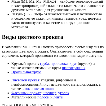
Медь (М1, М2, М3, МНЖ5) – наиболее теплопроводный
и электропроводный сплав, его также часто сплавляют с
другими металлами для улучшения их качеств
Латунь (Л63, Л68)– отличается высокой пластичностью
и сохраняет ее даже при низких температурах, поэтому
часто используется в качестве конструкционного
материала
Виды цветного проката
В компании МС ГРУПП можно приобрести любые изделия из
категории цветного проката. Она включает в себя следующий
сортамент, который производят из алюминия, меди и латуни:
Круглый прокат:
труба
,
проволока
,
круг
(пруток), а
также изготовляемый из круга
шестигранник
Профильная труба
Листовой прокат
: гладкий, рифленый и
перфорированный лист из цветного металлопроката, а
также
алюминиевая плита
Фасонный прокат
:
швеллер
,
уголок
Металлические
полосы
и
ленты
© 2026 ООО ТК «МС ГРУПП»