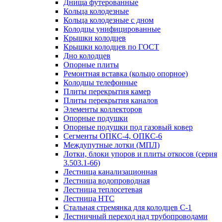
Днища футерованные
Кольца колодезные
Кольца колодезные с дном
Колодцы унифицированные
Крышки колодцев
Крышки колодцев по ГОСТ
Дно колодцев
Опорные плиты
Ремонтная вставка (кольцо опорное)
Колодцы телефонные
Плиты перекрытия камер
Плиты перекрытия каналов
Элементы коллекторов
Опорные подушки
Опорные подушки под газовый ковер
Сегменты ОПКС-4, ОПКС-6
Междупутные лотки (МПЛ)
Лотки, блоки упоров и плиты откосов (серия
3.503.1-66)
Лестница канализационная
Лестница водопроводная
Лестница теплосетевая
Лестница НТС
Стальная стремянка для колодцев С-1
Лестничный переход над трубопроводами