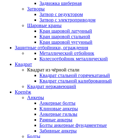
Задвижка шиберная
Затворы
Затвор с редуктором
Затвор с электроприводом
Шаровые краны
Кран шаровой латунный
Кран шаровой стальной
Кран шаровой чугунный
Защитные отбойники, ограждения
Металлический отбойник
Колесоотбойник металлический
Квадрат
Квадрат из чёрной стали
Квадрат стальной горячекатаный
Квадрат стальной калиброванный
Квадрат нержавеющий
Крепёж
Анкеры
Анкерные болты
Клиновые анкеры
Анкерные гильзы
Рамные анкеры
Болты анкерные фундаментные
Забивные анкеры
Болты