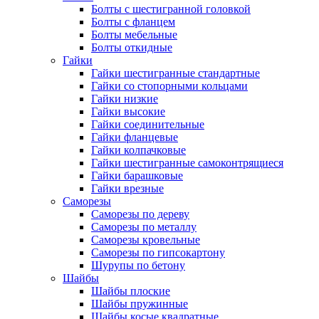
Болты с шестигранной головкой
Болты с фланцем
Болты мебельные
Болты откидные
Гайки
Гайки шестигранные стандартные
Гайки со стопорными кольцами
Гайки низкие
Гайки высокие
Гайки соединительные
Гайки фланцевые
Гайки колпачковые
Гайки шестигранные самоконтрящиеся
Гайки барашковые
Гайки врезные
Саморезы
Саморезы по дереву
Саморезы по металлу
Саморезы кровельные
Саморезы по гипсокартону
Шурупы по бетону
Шайбы
Шайбы плоские
Шайбы пружинные
Шайбы косые квадратные