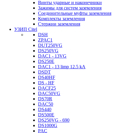
Винты ударные и наконечники
Зажимы для систем заземления
Соединительные муфты заземления
Комплекты заземления
Стержни заземления
УЗИП Citel
DSH
ZPAC1
DUT250VG
DS250VG
DAC1 - 13VG
DS250E
DAC1 - 13 limp 12.5 kA
DSDT
DS40HF
DS - HF
DACF25
DAC50VG
DS70R
DAC50
DS440
DS500E
DS250VG - 690
DS1000G
PAC