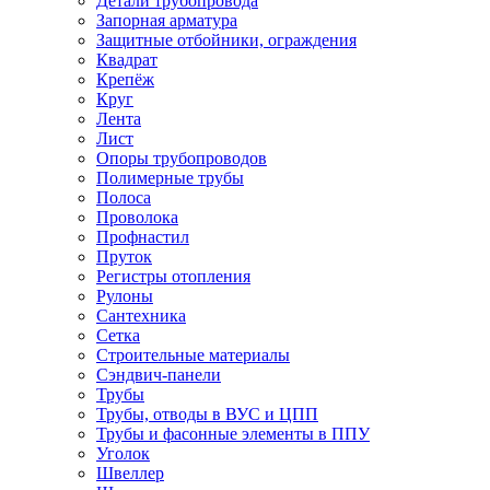
Детали трубопровода
Запорная арматура
Защитные отбойники, ограждения
Квадрат
Крепёж
Круг
Лента
Лист
Опоры трубопроводов
Полимерные трубы
Полоса
Проволока
Профнастил
Пруток
Регистры отопления
Рулоны
Сантехника
Сетка
Строительные материалы
Сэндвич-панели
Трубы
Трубы, отводы в ВУС и ЦПП
Трубы и фасонные элементы в ППУ
Уголок
Швеллер