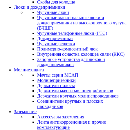
Скобы для колодца
Люки и дождеприёмники
Чугунные люки
Чугунные магистральные люки и
дождеприемники из высокопрочного чугуна
(ВЧШГ)
Чугунные телефонные люки (ГТС)
Дождеприемники
Чугунные решетки
Полимерно-композитный люк
Внутренняя оснастка колодцев связи (ККС)
Запорные устройства для люков и
дождеприемников
Молниезащита
Мачты серии МСАП
Молниеприёмники
Держатели полосы
Держатели мачт и молниеприёмников
Держатели круглых молниепроводников
Cоединители круглых и плоских
проводников
Заземление
Аксессуары заземления
Лента антикоррозионная и прочие
комплектующие