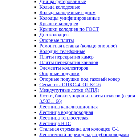
Днища футерованные
Кольца колодезные
Кольца колодезные с дном
Колодцы унифицированные
Крышки колодцев
Крышки колодцев по ГОСТ
Дно колодцев
Опорные плиты
Ремонтная вставка (кольцо опорное)
Колодцы телефонные
Плиты перекрытия камер
Плиты перекрытия каналов
Элементы коллекторов
Опорные подушки
Опорные подушки под газовый ковер
Сегменты ОПКС-4, ОПКС-6
Междупутные лотки (МПЛ)
Лотки, блоки упоров и плиты откосов (серия
3.503.1-66)
Лестница канализационная
Лестница водопроводная
Лестница теплосетевая
Лестница НТС
Стальная стремянка для колодцев С-1
Лестничный переход над трубопроводами