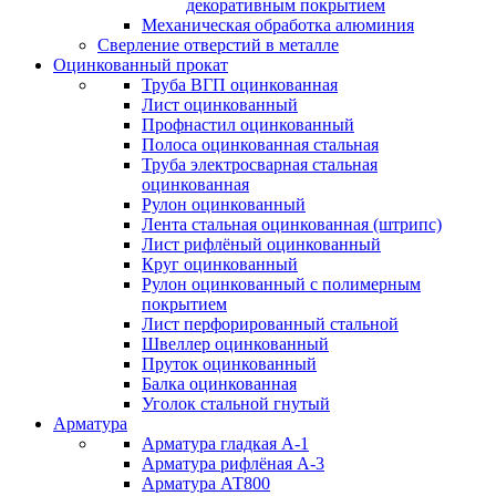
декоративным покрытием
Механическая обработка алюминия
Сверление отверстий в металле
Оцинкованный прокат
Труба ВГП оцинкованная
Лист оцинкованный
Профнастил оцинкованный
Полоса оцинкованная стальная
Труба электросварная стальная
оцинкованная
Рулон оцинкованный
Лента стальная оцинкованная (штрипс)
Лист рифлёный оцинкованный
Круг оцинкованный
Рулон оцинкованный с полимерным
покрытием
Лист перфорированный стальной
Швеллер оцинкованный
Пруток оцинкованный
Балка оцинкованная
Уголок стальной гнутый
Арматура
Арматура гладкая А-1
Арматура рифлёная А-3
Арматура АТ800