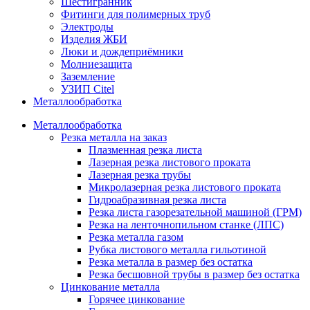
Шестигранник
Фитинги для полимерных труб
Электроды
Изделия ЖБИ
Люки и дождеприёмники
Молниезащита
Заземление
УЗИП Citel
Металлообработка
Металлообработка
Резка металла на заказ
Плазменная резка листа
Лазерная резка листового проката
Лазерная резка трубы
Микролазерная резка листового проката
Гидроабразивная резка листа
Резка листа газорезательной машиной (ГРМ)
Резка на ленточнопильном станке (ЛПС)
Резка металла газом
Рубка листового металла гильотиной
Резка металла в размер без остатка
Резка бесшовной трубы в размер без остатка
Цинкование металла
Горячее цинкование