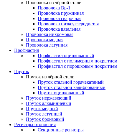
Проволока из чёрной стали
Проволока Вр-1
Проволока пружинная
Проволока сварочная
Проволока низкоуглеродистая
Проволока вязальная
Проволока нихромовая
Проволока медная
Проволока латунная
Профнастил
Профнастил оцинкованный
Профнастил с полимерным покрытием
Профнастил с порошковым покрытием
Пруток
Пруток из чёрной стали
Пруток стальной горячекатаный
Пруток стальной калиброванный
Пруток оцинкованный
Пруток нержавеющий
Пруток алюминиевый
Пруток медный
Пруток латунный
Пруток бронзовый
Регистры отопления
Секционные регистры