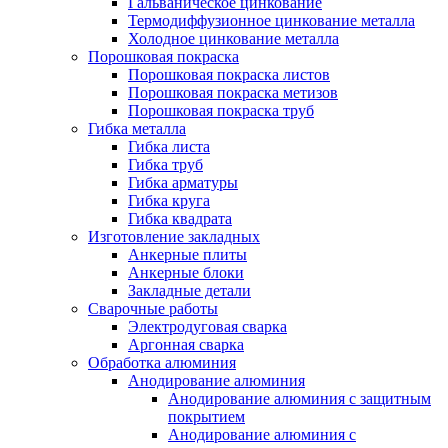
Гальваническое цинкование
Термодиффузионное цинкование металла
Холодное цинкование металла
Порошковая покраска
Порошковая покраска листов
Порошковая покраска метизов
Порошковая покраска труб
Гибка металла
Гибка листа
Гибка труб
Гибка арматуры
Гибка круга
Гибка квадрата
Изготовление закладных
Анкерные плиты
Анкерные блоки
Закладные детали
Сварочные работы
Электродуговая сварка
Аргонная сварка
Обработка алюминия
Анодирование алюминия
Анодирование алюминия с защитным
покрытием
Анодирование алюминия с