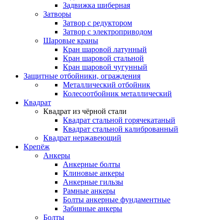
Задвижка шиберная
Затворы
Затвор с редуктором
Затвор с электроприводом
Шаровые краны
Кран шаровой латунный
Кран шаровой стальной
Кран шаровой чугунный
Защитные отбойники, ограждения
Металлический отбойник
Колесоотбойник металлический
Квадрат
Квадрат из чёрной стали
Квадрат стальной горячекатаный
Квадрат стальной калиброванный
Квадрат нержавеющий
Крепёж
Анкеры
Анкерные болты
Клиновые анкеры
Анкерные гильзы
Рамные анкеры
Болты анкерные фундаментные
Забивные анкеры
Болты