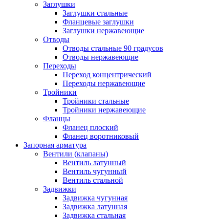
Заглушки
Заглушки стальные
Фланцевые заглушки
Заглушки нержавеющие
Отводы
Отводы стальные 90 градусов
Отводы нержавеющие
Переходы
Переход концентрический
Переходы нержавеющие
Тройники
Тройники стальные
Тройники нержавеющие
Фланцы
Фланец плоский
Фланец воротниковый
Запорная арматура
Вентили (клапаны)
Вентиль латунный
Вентиль чугунный
Вентиль стальной
Задвижки
Задвижка чугунная
Задвижка латунная
Задвижка стальная