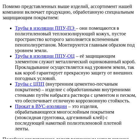
Помимо представленных выше изделий, ассортимент нашей
компании включает продукцию, обработанную специальным
защищающим покрытием:
Трубы в изоляции ППУ-ПЭ
– они помещаются в
полиэтиленовый теплоизолирующий кожух, пустое
пространство которого заполняется вспененным
пенополиуретаном. Монтируются главным образом под
уровнем земли.
Трубы в изоляции ППУ-ОЦ
– её защищающим
элементом служит металлический оцинкованный короб.
Прокладывание осуществляется над уровнем земли, так
как короб гарантирует прекрасную защиту от внешних
погодных условий.
Трубы с ЦПП
(внутренним цементно-песчаным
покрытием) – изделие с обработанными внутренними
стенками путём набрызга раствора с цементом и песком,
что обеспечивает отличную коррозионную стойкость.
Прокат в ВУС-изоляции
– это изделия,
обрабатывающееся многослойным покрытием
(эпоксидная грунтовка, адгезивный клей) с
последующей намоткой полиэтиленовой плотной
ленты.