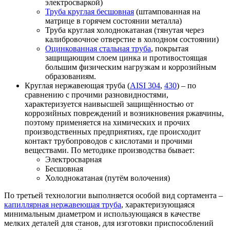
электросваркой)
Труба круглая бесшовная
(штампованная на
матрице в горячем состоянии металла)
Труба круглая холоднокатаная (тянутая через
калибровочное отверстие в холодном состоянии)
Оцинкованная стальная труба
, покрытая
защищающим слоем цинка и противостоящая
большим физическим нагрузкам и коррозийным
образованиям.
Круглая нержавеющая труба (
AISI 304
,
430
) – по
сравнению с прочими разновидностями,
характеризуется наивысшей защищённостью от
коррозийных повреждений и возникновения ржавчины,
поэтому применяется на химических и прочих
производственных предприятиях, где происходит
контакт трубопроводов с кислотами и прочими
веществами. По методике производства бывает:
Электросварная
Бесшовная
Холоднокатаная (путём волочения)
По третьей технологии выполняется особой вид сортамента –
капиллярная нержавеющая труба
, характеризующаяся
минимальным диаметром и использующаяся в качестве
мелких деталей для станов, для изготовки приспособлений