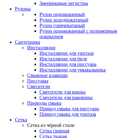
Змеевиковые регистры
Рулоны
Рулон оцинкованный
Рулон холоднокатаный
Рулон горячекатаный
Рулон оцинкованный с полимерным
покрытием
Сантехника
Инсталляции
Инсталляции для унитаза
Инсталляции для биде
Инсталляции для писсуара
Инсталляции для умывальника
Смывные клавиши
Писсуары
Смесители
Смесители для ванны
Смесители для раковины
Приводы смыва
Привод смыва для писсуара
Привод смыва для унитаза
Сетка
Сетка из чёрной стали
Сетка сварная
Сетка тканая