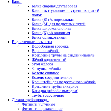
Балка
Балка сварная двутавровая
Балка г/к с уклоном внутренних граней
полок
Балка (Б) г/к нормальная
Балка (М) для подвесных путей
Балка широкополочная
Балка (К) г/к колонная
Балка оцинкованная
Водосточные элементы
Водосборная воронка
Воронка жёлоба
Крепление трубы на сэндвич-панель
Жёлоб водосточный
Угол жёлоба
Заглушка жёлоба
Колено сливное
Колено соединительное
Кронштейн для водосточного жёлоба
Крепление трубы анкерное
Канадка (жёлоб с выходом)
Труба водосточная
Детали трубопровода
Фитинги чугунные
Фитинги нержавеющие