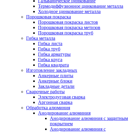
Гальваническое цинкование
Термодиффузионное цинкование металла
Холодное цинкование металла
Порошковая покраска
Порошковая покраска листов
Порошковая покраска метизов
Порошковая покраска труб
Гибка металла
Гибка листа
Гибка труб
Гибка арматуры
Гибка круга
Гибка квадрата
Изготовление закладных
Анкерные плиты
Анкерные блоки
Закладные детали
Сварочные работы
Электродуговая сварка
Аргонная сварка
Обработка алюминия
Анодирование алюминия
Анодирование алюминия с защитным
покрытием
Анодирование алюминия с