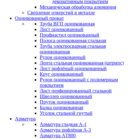
декоративным покрытием
Механическая обработка алюминия
Сверление отверстий в металле
Оцинкованный прокат
Труба ВГП оцинкованная
Лист оцинкованный
Профнастил оцинкованный
Полоса оцинкованная стальная
Труба электросварная стальная
оцинкованная
Рулон оцинкованный
Лента стальная оцинкованная (штрипс)
Лист рифлёный оцинкованный
Круг оцинкованный
Рулон оцинкованный с полимерным
покрытием
Лист перфорированный стальной
Швеллер оцинкованный
Пруток оцинкованный
Балка оцинкованная
Уголок стальной гнутый
Арматура
Арматура гладкая А-1
Арматура рифлёная А-3
Арматура АТ800