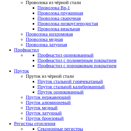
Проволока из чёрной стали
Проволока Вр-1
Проволока пружинная
Проволока сварочная
Проволока низкоуглеродистая
Проволока вязальная
Проволока нихромовая
Проволока медная
Проволока латунная
Профнастил
Профнастил оцинкованный
Профнастил с полимерным покрытием
Профнастил с порошковым покрытием
Пруток
Пруток из чёрной стали
Пруток стальной горячекатаный
Пруток стальной калиброванный
Пруток оцинкованный
Пруток нержавеющий
Пруток алюминиевый
Пруток медный
Пруток латунный
Пруток бронзовый
Регистры отопления
Секционные регистры