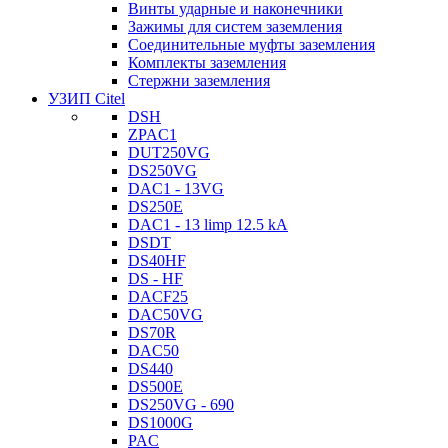
Винты ударные и наконечники
Зажимы для систем заземления
Соединительные муфты заземления
Комплекты заземления
Стержни заземления
УЗИП Citel
DSH
ZPAC1
DUT250VG
DS250VG
DAC1 - 13VG
DS250E
DAC1 - 13 limp 12.5 kA
DSDT
DS40HF
DS - HF
DACF25
DAC50VG
DS70R
DAC50
DS440
DS500E
DS250VG - 690
DS1000G
PAC