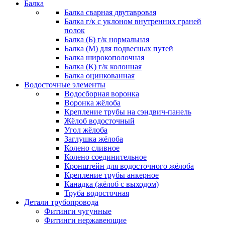
Балка
Балка сварная двутавровая
Балка г/к с уклоном внутренних граней
полок
Балка (Б) г/к нормальная
Балка (М) для подвесных путей
Балка широкополочная
Балка (К) г/к колонная
Балка оцинкованная
Водосточные элементы
Водосборная воронка
Воронка жёлоба
Крепление трубы на сэндвич-панель
Жёлоб водосточный
Угол жёлоба
Заглушка жёлоба
Колено сливное
Колено соединительное
Кронштейн для водосточного жёлоба
Крепление трубы анкерное
Канадка (жёлоб с выходом)
Труба водосточная
Детали трубопровода
Фитинги чугунные
Фитинги нержавеющие