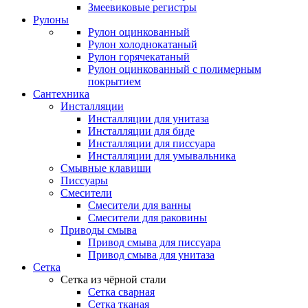
Змеевиковые регистры
Рулоны
Рулон оцинкованный
Рулон холоднокатаный
Рулон горячекатаный
Рулон оцинкованный с полимерным
покрытием
Сантехника
Инсталляции
Инсталляции для унитаза
Инсталляции для биде
Инсталляции для писсуара
Инсталляции для умывальника
Смывные клавиши
Писсуары
Смесители
Смесители для ванны
Смесители для раковины
Приводы смыва
Привод смыва для писсуара
Привод смыва для унитаза
Сетка
Сетка из чёрной стали
Сетка сварная
Сетка тканая