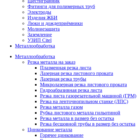
Шестигранник
Фитинги для полимерных труб
Электроды
Изделия ЖБИ
Люки и дождеприёмники
Молниезащита
Заземление
УЗИП Citel
Металлообработка
Металлообработка
Резка металла на заказ
Плазменная резка листа
Лазерная резка листового проката
Лазерная резка трубы
Микролазерная резка листового проката
Гидроабразивная резка листа
Резка листа газорезательной машиной (ГРМ)
Резка на ленточнопильном станке (ЛПС)
Резка металла газом
Рубка листового металла гильотиной
Резка металла в размер без остатка
Резка бесшовной трубы в размер без остатка
Цинкование металла
Горячее цинкование