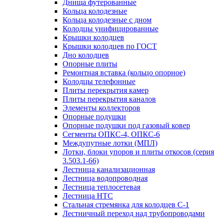
Днища футерованные
Кольца колодезные
Кольца колодезные с дном
Колодцы унифицированные
Крышки колодцев
Крышки колодцев по ГОСТ
Дно колодцев
Опорные плиты
Ремонтная вставка (кольцо опорное)
Колодцы телефонные
Плиты перекрытия камер
Плиты перекрытия каналов
Элементы коллекторов
Опорные подушки
Опорные подушки под газовый ковер
Сегменты ОПКС-4, ОПКС-6
Междупутные лотки (МПЛ)
Лотки, блоки упоров и плиты откосов (серия
3.503.1-66)
Лестница канализационная
Лестница водопроводная
Лестница теплосетевая
Лестница НТС
Стальная стремянка для колодцев С-1
Лестничный переход над трубопроводами