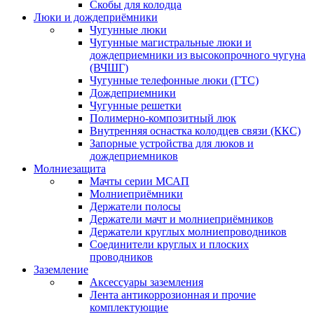
Скобы для колодца
Люки и дождеприёмники
Чугунные люки
Чугунные магистральные люки и
дождеприемники из высокопрочного чугуна
(ВЧШГ)
Чугунные телефонные люки (ГТС)
Дождеприемники
Чугунные решетки
Полимерно-композитный люк
Внутренняя оснастка колодцев связи (ККС)
Запорные устройства для люков и
дождеприемников
Молниезащита
Мачты серии МСАП
Молниеприёмники
Держатели полосы
Держатели мачт и молниеприёмников
Держатели круглых молниепроводников
Cоединители круглых и плоских
проводников
Заземление
Аксессуары заземления
Лента антикоррозионная и прочие
комплектующие