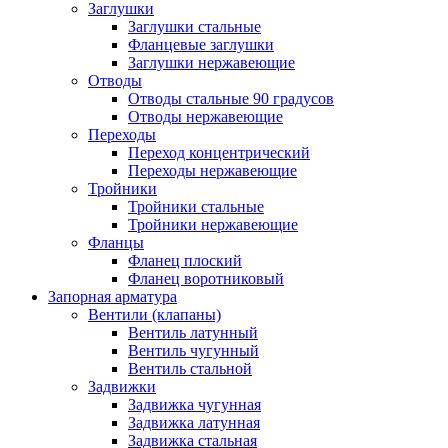
Заглушки
Заглушки стальные
Фланцевые заглушки
Заглушки нержавеющие
Отводы
Отводы стальные 90 градусов
Отводы нержавеющие
Переходы
Переход концентрический
Переходы нержавеющие
Тройники
Тройники стальные
Тройники нержавеющие
Фланцы
Фланец плоский
Фланец воротниковый
Запорная арматура
Вентили (клапаны)
Вентиль латунный
Вентиль чугунный
Вентиль стальной
Задвижки
Задвижка чугунная
Задвижка латунная
Задвижка стальная