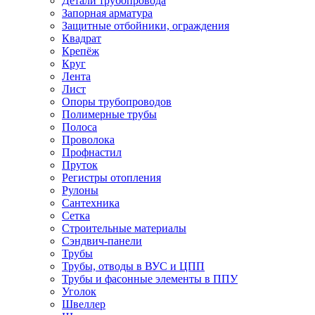
Детали трубопровода
Запорная арматура
Защитные отбойники, ограждения
Квадрат
Крепёж
Круг
Лента
Лист
Опоры трубопроводов
Полимерные трубы
Полоса
Проволока
Профнастил
Пруток
Регистры отопления
Рулоны
Сантехника
Сетка
Строительные материалы
Сэндвич-панели
Трубы
Трубы, отводы в ВУС и ЦПП
Трубы и фасонные элементы в ППУ
Уголок
Швеллер