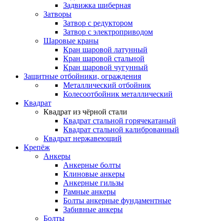
Задвижка шиберная
Затворы
Затвор с редуктором
Затвор с электроприводом
Шаровые краны
Кран шаровой латунный
Кран шаровой стальной
Кран шаровой чугунный
Защитные отбойники, ограждения
Металлический отбойник
Колесоотбойник металлический
Квадрат
Квадрат из чёрной стали
Квадрат стальной горячекатаный
Квадрат стальной калиброванный
Квадрат нержавеющий
Крепёж
Анкеры
Анкерные болты
Клиновые анкеры
Анкерные гильзы
Рамные анкеры
Болты анкерные фундаментные
Забивные анкеры
Болты