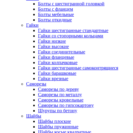
Болты с шестигранной головкой
Болты с фланцем
Болты мебельные
Болты откидные
Гайки
Гайки шестигранные стандартные
Гайки со стопорными кольцами
Гайки низкие
Гайки высокие
Гайки соединительные
Гайки фланцевые
Гайки колпачковые
Гайки шестигранные самоконтрящиеся
Гайки барашковые
Гайки врезные
Саморезы
Саморезы по дереву
Саморезы по металлу
Саморезы кровельные
Саморезы по гипсокартону
Шурупы по бетону
Шайбы
Шайбы плоские
Шайбы пружинные
Шайбы косые квадратные