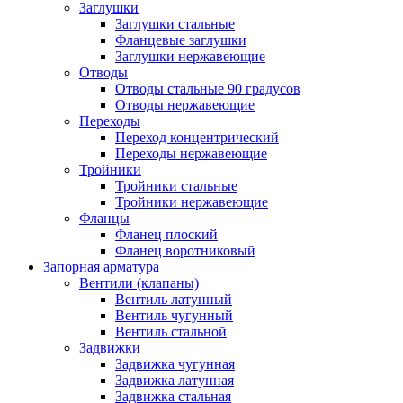
Заглушки
Заглушки стальные
Фланцевые заглушки
Заглушки нержавеющие
Отводы
Отводы стальные 90 градусов
Отводы нержавеющие
Переходы
Переход концентрический
Переходы нержавеющие
Тройники
Тройники стальные
Тройники нержавеющие
Фланцы
Фланец плоский
Фланец воротниковый
Запорная арматура
Вентили (клапаны)
Вентиль латунный
Вентиль чугунный
Вентиль стальной
Задвижки
Задвижка чугунная
Задвижка латунная
Задвижка стальная