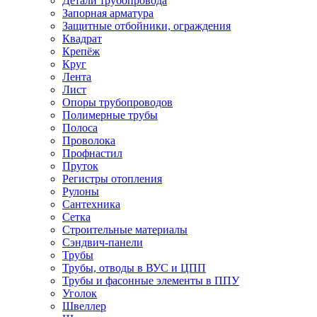
Детали трубопровода
Запорная арматура
Защитные отбойники, ограждения
Квадрат
Крепёж
Круг
Лента
Лист
Опоры трубопроводов
Полимерные трубы
Полоса
Проволока
Профнастил
Пруток
Регистры отопления
Рулоны
Сантехника
Сетка
Строительные материалы
Сэндвич-панели
Трубы
Трубы, отводы в ВУС и ЦПП
Трубы и фасонные элементы в ППУ
Уголок
Швеллер