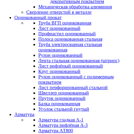
декоративным покрытием
Механическая обработка алюминия
Сверление отверстий в металле
Оцинкованный прокат
Труба ВГП оцинкованная
Лист оцинкованный
Профнастил оцинкованный
Полоса оцинкованная стальная
Труба электросварная стальная
оцинкованная
Рулон оцинкованный
Лента стальная оцинкованная (штрипс)
Лист рифлёный оцинкованный
Круг оцинкованный
Рулон оцинкованный с полимерным
покрытием
Лист перфорированный стальной
Швеллер оцинкованный
Пруток оцинкованный
Балка оцинкованная
Уголок стальной гнутый
Арматура
Арматура гладкая А-1
Арматура рифлёная А-3
Арматура АТ800