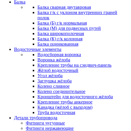
Балка
Балка сварная двутавровая
Балка г/к с уклоном внутренних граней
полок
Балка (Б) г/к нормальная
Балка (М) для подвесных путей
Балка широкополочная
Балка (К) г/к колонная
Балка оцинкованная
Водосточные элементы
Водосборная воронка
Воронка жёлоба
Крепление трубы на сэндвич-панель
Жёлоб водосточный
Угол жёлоба
Заглушка жёлоба
Колено сливное
Колено соединительное
Кронштейн для водосточного жёлоба
Крепление трубы анкерное
Канадка (жёлоб с выходом)
Труба водосточная
Детали трубопровода
Фитинги чугунные
Фитинги нержавеющие