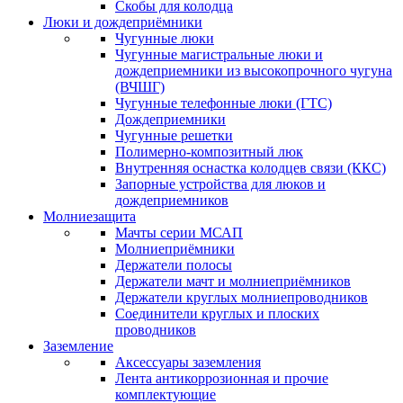
Скобы для колодца
Люки и дождеприёмники
Чугунные люки
Чугунные магистральные люки и
дождеприемники из высокопрочного чугуна
(ВЧШГ)
Чугунные телефонные люки (ГТС)
Дождеприемники
Чугунные решетки
Полимерно-композитный люк
Внутренняя оснастка колодцев связи (ККС)
Запорные устройства для люков и
дождеприемников
Молниезащита
Мачты серии МСАП
Молниеприёмники
Держатели полосы
Держатели мачт и молниеприёмников
Держатели круглых молниепроводников
Cоединители круглых и плоских
проводников
Заземление
Аксессуары заземления
Лента антикоррозионная и прочие
комплектующие