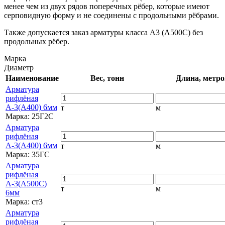
менее чем из двух рядов поперечных рёбер, которые имеют
серповидную форму и не соединены с продольными рёбрами.
Также допускается заказ арматуры класса А3 (А500С) без
продольных рёбер.
Марка
Диаметр
Наименование
Вес, тонн
Длина, метро
Арматура
рифлёная
А-3(А400) 6мм
т
м
Марка:
25Г2С
Арматура
рифлёная
А-3(А400) 6мм
т
м
Марка:
35ГС
Арматура
рифлёная
А-3(А500С)
т
м
6мм
Марка:
ст3
Арматура
рифлёная