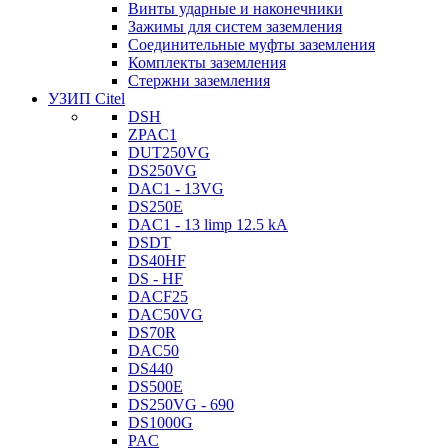
Винты ударные и наконечники
Зажимы для систем заземления
Соединительные муфты заземления
Комплекты заземления
Стержни заземления
УЗИП Citel
DSH
ZPAC1
DUT250VG
DS250VG
DAC1 - 13VG
DS250E
DAC1 - 13 limp 12.5 kA
DSDT
DS40HF
DS - HF
DACF25
DAC50VG
DS70R
DAC50
DS440
DS500E
DS250VG - 690
DS1000G
PAC