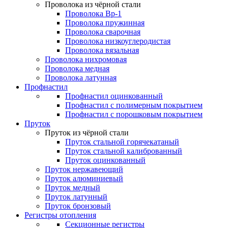
Проволока из чёрной стали
Проволока Вр-1
Проволока пружинная
Проволока сварочная
Проволока низкоуглеродистая
Проволока вязальная
Проволока нихромовая
Проволока медная
Проволока латунная
Профнастил
Профнастил оцинкованный
Профнастил с полимерным покрытием
Профнастил с порошковым покрытием
Пруток
Пруток из чёрной стали
Пруток стальной горячекатаный
Пруток стальной калиброванный
Пруток оцинкованный
Пруток нержавеющий
Пруток алюминиевый
Пруток медный
Пруток латунный
Пруток бронзовый
Регистры отопления
Секционные регистры