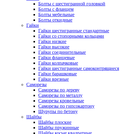
Болты с шестигранной головкой
Болты с фланцем
Болты мебельные
Болты откидные
Гайки
Гайки шестигранные стандартные
Гайки со стопорными кольцами
Гайки низкие
Гайки высокие
Гайки соединительные
Гайки фланцевые
Гайки колпачковые
Гайки шестигранные самоконтрящиеся
Гайки барашковые
Гайки врезные
Саморезы
Саморезы по дереву
Саморезы по металлу
Саморезы кровельные
Саморезы по гипсокартону
Шурупы по бетону
Шайбы
Шайбы плоские
Шайбы пружинные
Шайбы косые квадратные