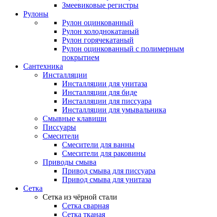
Змеевиковые регистры
Рулоны
Рулон оцинкованный
Рулон холоднокатаный
Рулон горячекатаный
Рулон оцинкованный с полимерным
покрытием
Сантехника
Инсталляции
Инсталляции для унитаза
Инсталляции для биде
Инсталляции для писсуара
Инсталляции для умывальника
Смывные клавиши
Писсуары
Смесители
Смесители для ванны
Смесители для раковины
Приводы смыва
Привод смыва для писсуара
Привод смыва для унитаза
Сетка
Сетка из чёрной стали
Сетка сварная
Сетка тканая