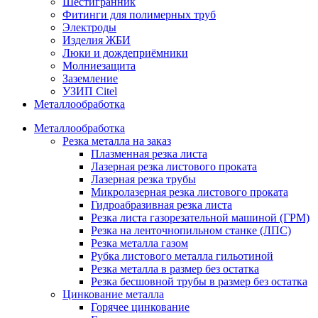
Шестигранник
Фитинги для полимерных труб
Электроды
Изделия ЖБИ
Люки и дождеприёмники
Молниезащита
Заземление
УЗИП Citel
Металлообработка
Металлообработка
Резка металла на заказ
Плазменная резка листа
Лазерная резка листового проката
Лазерная резка трубы
Микролазерная резка листового проката
Гидроабразивная резка листа
Резка листа газорезательной машиной (ГРМ)
Резка на ленточнопильном станке (ЛПС)
Резка металла газом
Рубка листового металла гильотиной
Резка металла в размер без остатка
Резка бесшовной трубы в размер без остатка
Цинкование металла
Горячее цинкование