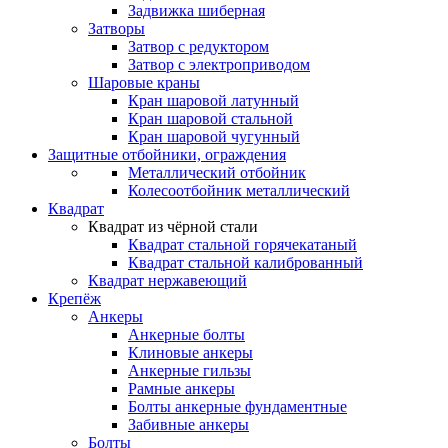
Задвижка шиберная
Затворы
Затвор с редуктором
Затвор с электроприводом
Шаровые краны
Кран шаровой латунный
Кран шаровой стальной
Кран шаровой чугунный
Защитные отбойники, ограждения
Металлический отбойник
Колесоотбойник металлический
Квадрат
Квадрат из чёрной стали
Квадрат стальной горячекатаный
Квадрат стальной калиброванный
Квадрат нержавеющий
Крепёж
Анкеры
Анкерные болты
Клиновые анкеры
Анкерные гильзы
Рамные анкеры
Болты анкерные фундаментные
Забивные анкеры
Болты