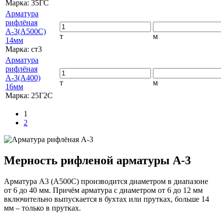
Марка:
35ГС
Арматура
рифлёная
А-3(А500С)
т
м
14мм
Марка:
ст3
Арматура
рифлёная
А-3(А400)
т
м
16мм
Марка:
25Г2С
1
2
Мерность рифленой арматуры А-3
Арматура А3 (А500С) производится диаметром в диапазоне
от 6 до 40 мм. Причём арматура с диаметром от 6 до 12 мм
включительно выпускается в бухтах или прутках, больше 14
мм – только в прутках.