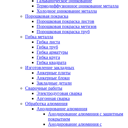
Гальваническое цинкование
Термодиффузионное цинкование металла
Холодное цинкование металла
Порошковая покраска
Порошковая покраска листов
Порошковая покраска метизов
Порошковая покраска труб
Гибка металла
Гибка листа
Гибка труб
Гибка арматуры
Гибка круга
Гибка квадрата
Изготовление закладных
Анкерные плиты
Анкерные блоки
Закладные детали
Сварочные работы
Электродуговая сварка
Аргонная сварка
Обработка алюминия
Анодирование алюминия
Анодирование алюминия с защитным
покрытием
Анодирование алюминия с