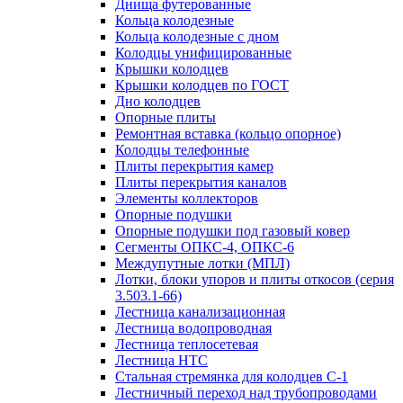
Днища футерованные
Кольца колодезные
Кольца колодезные с дном
Колодцы унифицированные
Крышки колодцев
Крышки колодцев по ГОСТ
Дно колодцев
Опорные плиты
Ремонтная вставка (кольцо опорное)
Колодцы телефонные
Плиты перекрытия камер
Плиты перекрытия каналов
Элементы коллекторов
Опорные подушки
Опорные подушки под газовый ковер
Сегменты ОПКС-4, ОПКС-6
Междупутные лотки (МПЛ)
Лотки, блоки упоров и плиты откосов (серия
3.503.1-66)
Лестница канализационная
Лестница водопроводная
Лестница теплосетевая
Лестница НТС
Стальная стремянка для колодцев С-1
Лестничный переход над трубопроводами