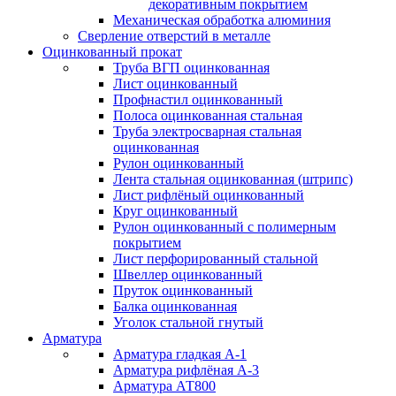
декоративным покрытием
Механическая обработка алюминия
Сверление отверстий в металле
Оцинкованный прокат
Труба ВГП оцинкованная
Лист оцинкованный
Профнастил оцинкованный
Полоса оцинкованная стальная
Труба электросварная стальная
оцинкованная
Рулон оцинкованный
Лента стальная оцинкованная (штрипс)
Лист рифлёный оцинкованный
Круг оцинкованный
Рулон оцинкованный с полимерным
покрытием
Лист перфорированный стальной
Швеллер оцинкованный
Пруток оцинкованный
Балка оцинкованная
Уголок стальной гнутый
Арматура
Арматура гладкая А-1
Арматура рифлёная А-3
Арматура АТ800