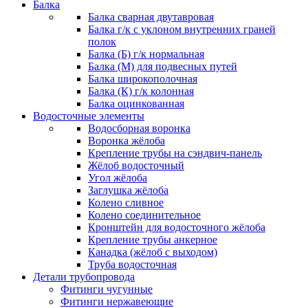
Балка
Балка сварная двутавровая
Балка г/к с уклоном внутренних граней
полок
Балка (Б) г/к нормальная
Балка (М) для подвесных путей
Балка широкополочная
Балка (К) г/к колонная
Балка оцинкованная
Водосточные элементы
Водосборная воронка
Воронка жёлоба
Крепление трубы на сэндвич-панель
Жёлоб водосточный
Угол жёлоба
Заглушка жёлоба
Колено сливное
Колено соединительное
Кронштейн для водосточного жёлоба
Крепление трубы анкерное
Канадка (жёлоб с выходом)
Труба водосточная
Детали трубопровода
Фитинги чугунные
Фитинги нержавеющие