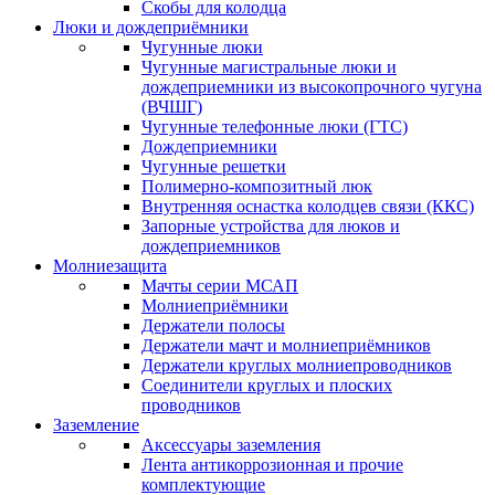
Скобы для колодца
Люки и дождеприёмники
Чугунные люки
Чугунные магистральные люки и
дождеприемники из высокопрочного чугуна
(ВЧШГ)
Чугунные телефонные люки (ГТС)
Дождеприемники
Чугунные решетки
Полимерно-композитный люк
Внутренняя оснастка колодцев связи (ККС)
Запорные устройства для люков и
дождеприемников
Молниезащита
Мачты серии МСАП
Молниеприёмники
Держатели полосы
Держатели мачт и молниеприёмников
Держатели круглых молниепроводников
Cоединители круглых и плоских
проводников
Заземление
Аксессуары заземления
Лента антикоррозионная и прочие
комплектующие