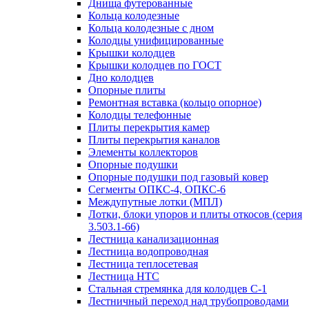
Днища футерованные
Кольца колодезные
Кольца колодезные с дном
Колодцы унифицированные
Крышки колодцев
Крышки колодцев по ГОСТ
Дно колодцев
Опорные плиты
Ремонтная вставка (кольцо опорное)
Колодцы телефонные
Плиты перекрытия камер
Плиты перекрытия каналов
Элементы коллекторов
Опорные подушки
Опорные подушки под газовый ковер
Сегменты ОПКС-4, ОПКС-6
Междупутные лотки (МПЛ)
Лотки, блоки упоров и плиты откосов (серия
3.503.1-66)
Лестница канализационная
Лестница водопроводная
Лестница теплосетевая
Лестница НТС
Стальная стремянка для колодцев С-1
Лестничный переход над трубопроводами