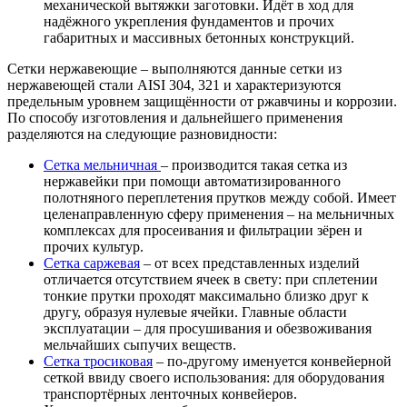
механической вытяжки заготовки. Идёт в ход для
надёжного укрепления фундаментов и прочих
габаритных и массивных бетонных конструкций.
Сетки нержавеющие – выполняются данные сетки из
нержавеющей стали AISI 304, 321 и характеризуются
предельным уровнем защищённости от ржавчины и коррозии.
По способу изготовления и дальнейшего применения
разделяются на следующие разновидности:
Сетка мельничная
– производится такая сетка из
нержавейки при помощи автоматизированного
полотняного переплетения прутков между собой. Имеет
целенаправленную сферу применения – на мельничных
комплексах для просеивания и фильтрации зёрен и
прочих культур.
Сетка саржевая
– от всех представленных изделий
отличается отсутствием ячеек в свету: при сплетении
тонкие прутки проходят максимально близко друг к
другу, образуя нулевые ячейки. Главные области
эксплуатации – для просушивания и обезвоживания
мельчайших сыпучих веществ.
Сетка тросиковая
– по-другому именуется конвейерной
сеткой ввиду своего использования: для оборудования
транспортёрных ленточных конвейеров.