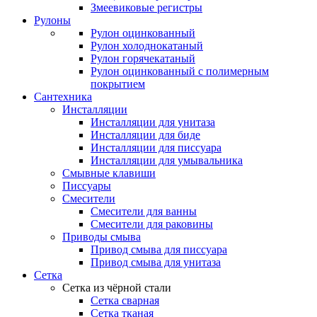
Змеевиковые регистры
Рулоны
Рулон оцинкованный
Рулон холоднокатаный
Рулон горячекатаный
Рулон оцинкованный с полимерным
покрытием
Сантехника
Инсталляции
Инсталляции для унитаза
Инсталляции для биде
Инсталляции для писсуара
Инсталляции для умывальника
Смывные клавиши
Писсуары
Смесители
Смесители для ванны
Смесители для раковины
Приводы смыва
Привод смыва для писсуара
Привод смыва для унитаза
Сетка
Сетка из чёрной стали
Сетка сварная
Сетка тканая