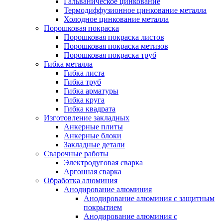
Гальваническое цинкование
Термодиффузионное цинкование металла
Холодное цинкование металла
Порошковая покраска
Порошковая покраска листов
Порошковая покраска метизов
Порошковая покраска труб
Гибка металла
Гибка листа
Гибка труб
Гибка арматуры
Гибка круга
Гибка квадрата
Изготовление закладных
Анкерные плиты
Анкерные блоки
Закладные детали
Сварочные работы
Электродуговая сварка
Аргонная сварка
Обработка алюминия
Анодирование алюминия
Анодирование алюминия с защитным
покрытием
Анодирование алюминия с