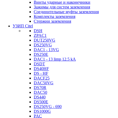
Винты ударные и наконечники
Зажимы для систем заземления
Соединительные муфты заземления
Комплекты заземления
Стержни заземления
УЗИП Citel
DSH
ZPAC1
DUT250VG
DS250VG
DAC1 - 13VG
DS250E
DAC1 - 13 limp 12.5 kA
DSDT
DS40HF
DS - HF
DACF25
DAC50VG
DS70R
DAC50
DS440
DS500E
DS250VG - 690
DS1000G
PAC