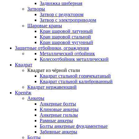
Задвижка шиберная
Затворы
Затвор с редуктором
Затвор с электроприводом
Шаровые краны
Кран шаровой латунный
Кран шаровой стальной
Кран шаровой чугунный
Защитные отбойники, ограждения
Металлический отбойник
Колесоотбойник металлический
Квадрат
Квадрат из чёрной стали
Квадрат стальной горячекатаный
Квадрат стальной калиброванный
Квадрат нержавеющий
Крепёж
Анкеры
Анкерные болты
Клиновые анкеры
Анкерные гильзы
Рамные анкеры
Болты анкерные фундаментные
Забивные анкеры
Болты