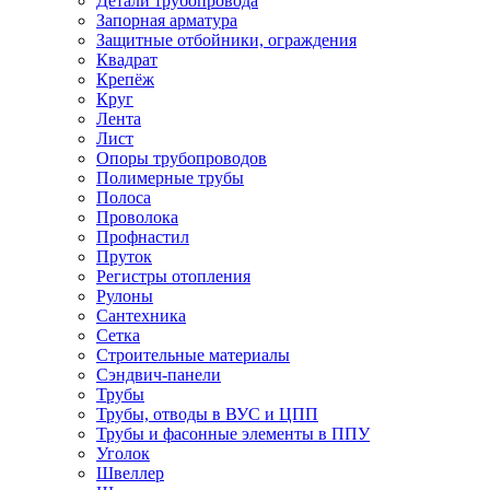
Детали трубопровода
Запорная арматура
Защитные отбойники, ограждения
Квадрат
Крепёж
Круг
Лента
Лист
Опоры трубопроводов
Полимерные трубы
Полоса
Проволока
Профнастил
Пруток
Регистры отопления
Рулоны
Сантехника
Сетка
Строительные материалы
Сэндвич-панели
Трубы
Трубы, отводы в ВУС и ЦПП
Трубы и фасонные элементы в ППУ
Уголок
Швеллер