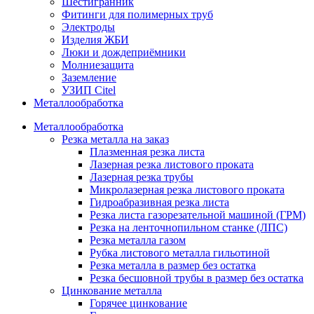
Шестигранник
Фитинги для полимерных труб
Электроды
Изделия ЖБИ
Люки и дождеприёмники
Молниезащита
Заземление
УЗИП Citel
Металлообработка
Металлообработка
Резка металла на заказ
Плазменная резка листа
Лазерная резка листового проката
Лазерная резка трубы
Микролазерная резка листового проката
Гидроабразивная резка листа
Резка листа газорезательной машиной (ГРМ)
Резка на ленточнопильном станке (ЛПС)
Резка металла газом
Рубка листового металла гильотиной
Резка металла в размер без остатка
Резка бесшовной трубы в размер без остатка
Цинкование металла
Горячее цинкование