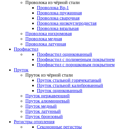
Проволока из чёрной стали
Проволока Вр-1
Проволока пружинная
Проволока сварочная
Проволока низкоуглеродистая
Проволока вязальная
Проволока нихромовая
Проволока медная
Проволока латунная
Профнастил
Профнастил оцинкованный
Профнастил с полимерным покрытием
Профнастил с порошковым покрытием
Пруток
Пруток из чёрной стали
Пруток стальной горячекатаный
Пруток стальной калиброванный
Пруток оцинкованный
Пруток нержавеющий
Пруток алюминиевый
Пруток медный
Пруток латунный
Пруток бронзовый
Регистры отопления
Секционные регистры