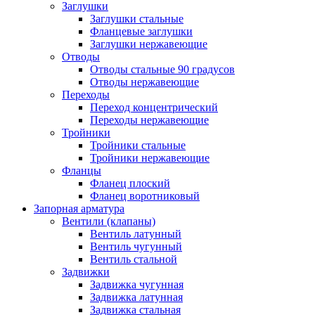
Заглушки
Заглушки стальные
Фланцевые заглушки
Заглушки нержавеющие
Отводы
Отводы стальные 90 градусов
Отводы нержавеющие
Переходы
Переход концентрический
Переходы нержавеющие
Тройники
Тройники стальные
Тройники нержавеющие
Фланцы
Фланец плоский
Фланец воротниковый
Запорная арматура
Вентили (клапаны)
Вентиль латунный
Вентиль чугунный
Вентиль стальной
Задвижки
Задвижка чугунная
Задвижка латунная
Задвижка стальная