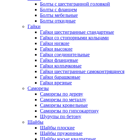
Болты с шестигранной головкой
Болты с фланцем
Болты мебельные
Болты откидные
Гайки
Гайки шестигранные стандартные
Гайки со стопорными кольцами
Гайки низкие
Гайки высокие
Гайки соединительные
Гайки фланцевые
Гайки колпачковые
Гайки шестигранные самоконтрящиеся
Гайки барашковые
Гайки врезные
Саморезы
Саморезы по дереву
Саморезы по металлу
Саморезы кровельные
Саморезы по гипсокартону
Шурупы по бетону
Шайбы
Шайбы плоские
Шайбы пружинные
Шайбы косые квадратные