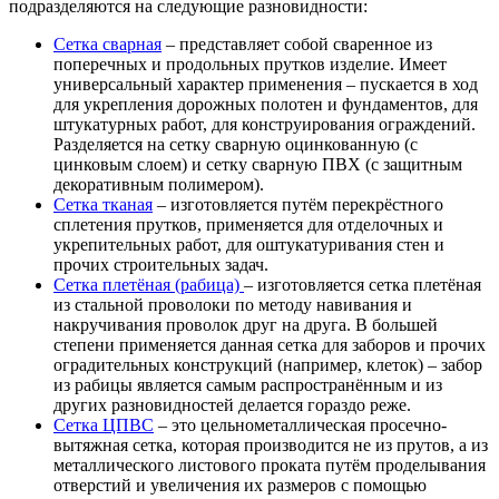
подразделяются на следующие разновидности:
Сетка сварная
– представляет собой сваренное из
поперечных и продольных прутков изделие. Имеет
универсальный характер применения – пускается в ход
для укрепления дорожных полотен и фундаментов, для
штукатурных работ, для конструирования ограждений.
Разделяется на сетку сварную оцинкованную (с
цинковым слоем) и сетку сварную ПВХ (с защитным
декоративным полимером).
Сетка тканая
– изготовляется путём перекрёстного
сплетения прутков, применяется для отделочных и
укрепительных работ, для оштукатуривания стен и
прочих строительных задач.
Сетка плетёная (рабица)
– изготовляется сетка плетёная
из стальной проволоки по методу навивания и
накручивания проволок друг на друга. В большей
степени применяется данная сетка для заборов и прочих
оградительных конструкций (например, клеток) – забор
из рабицы является самым распространённым и из
других разновидностей делается гораздо реже.
Сетка ЦПВС
– это цельнометаллическая просечно-
вытяжная сетка, которая производится не из прутов, а из
металлического листового проката путём проделывания
отверстий и увеличения их размеров с помощью