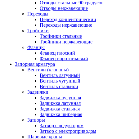
Отводы стальные 90 градусов
Отводы нержавеющие
Переходы
Переход концентрический
Переходы нержавеющие
Тройники
Тройники стальные
Тройники нержавеющие
Фланцы
Фланец плоский
Фланец воротниковый
Запорная арматура
Вентили (клапаны)
Вентиль латунный
Вентиль чугунный
Вентиль стальной
Задвижки
Задвижка чугунная
Задвижка латунная
Задвижка стальная
Задвижка шиберная
Затворы
Затвор с редуктором
Затвор с электроприводом
Шаровые краны