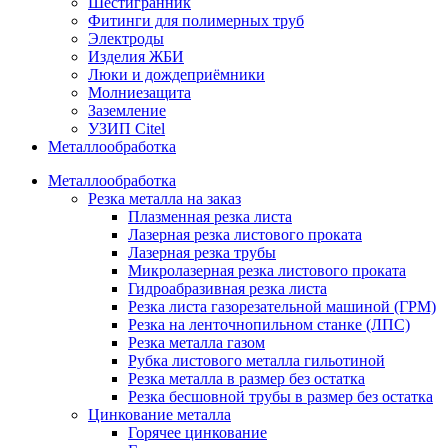
Шестигранник
Фитинги для полимерных труб
Электроды
Изделия ЖБИ
Люки и дождеприёмники
Молниезащита
Заземление
УЗИП Citel
Металлообработка
Металлообработка
Резка металла на заказ
Плазменная резка листа
Лазерная резка листового проката
Лазерная резка трубы
Микролазерная резка листового проката
Гидроабразивная резка листа
Резка листа газорезательной машиной (ГРМ)
Резка на ленточнопильном станке (ЛПС)
Резка металла газом
Рубка листового металла гильотиной
Резка металла в размер без остатка
Резка бесшовной трубы в размер без остатка
Цинкование металла
Горячее цинкование