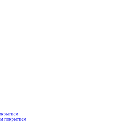
окрытием
ым покрытием