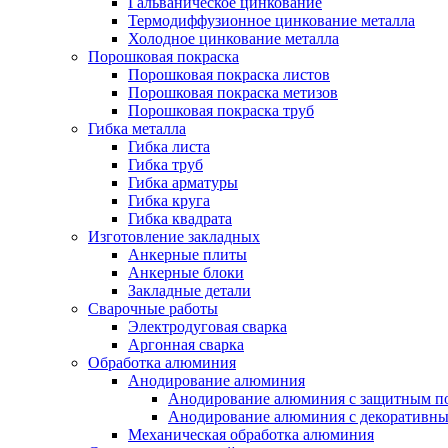
Гальваническое цинкование
Термодиффузионное цинкование металла
Холодное цинкование металла
Порошковая покраска
Порошковая покраска листов
Порошковая покраска метизов
Порошковая покраска труб
Гибка металла
Гибка листа
Гибка труб
Гибка арматуры
Гибка круга
Гибка квадрата
Изготовление закладных
Анкерные плиты
Анкерные блоки
Закладные детали
Сварочные работы
Электродуговая сварка
Аргонная сварка
Обработка алюминия
Анодирование алюминия
Анодирование алюминия с защитным п
Анодирование алюминия с декоративн
Механическая обработка алюминия