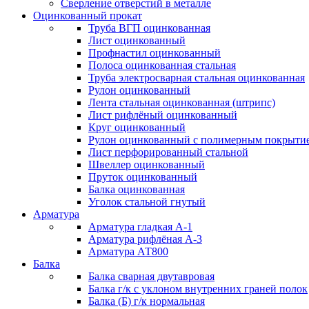
Сверление отверстий в металле
Оцинкованный прокат
Труба ВГП оцинкованная
Лист оцинкованный
Профнастил оцинкованный
Полоса оцинкованная стальная
Труба электросварная стальная оцинкованная
Рулон оцинкованный
Лента стальная оцинкованная (штрипс)
Лист рифлёный оцинкованный
Круг оцинкованный
Рулон оцинкованный с полимерным покрыти
Лист перфорированный стальной
Швеллер оцинкованный
Пруток оцинкованный
Балка оцинкованная
Уголок стальной гнутый
Арматура
Арматура гладкая А-1
Арматура рифлёная А-3
Арматура АТ800
Балка
Балка сварная двутавровая
Балка г/к с уклоном внутренних граней полок
Балка (Б) г/к нормальная