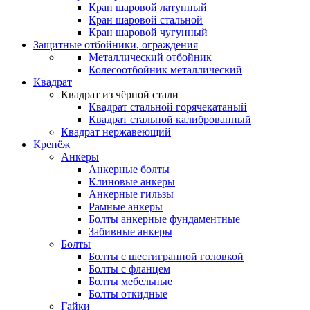
Кран шаровой латунный
Кран шаровой стальной
Кран шаровой чугунный
Защитные отбойники, ограждения
Металлический отбойник
Колесоотбойник металлический
Квадрат
Квадрат из чёрной стали
Квадрат стальной горячекатаный
Квадрат стальной калиброванный
Квадрат нержавеющий
Крепёж
Анкеры
Анкерные болты
Клиновые анкеры
Анкерные гильзы
Рамные анкеры
Болты анкерные фундаментные
Забивные анкеры
Болты
Болты с шестигранной головкой
Болты с фланцем
Болты мебельные
Болты откидные
Гайки