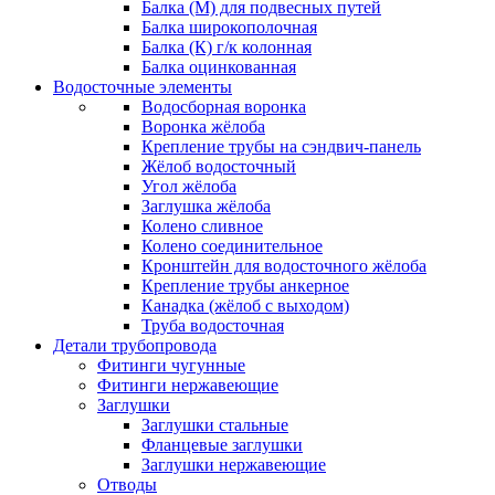
Балка (М) для подвесных путей
Балка широкополочная
Балка (К) г/к колонная
Балка оцинкованная
Водосточные элементы
Водосборная воронка
Воронка жёлоба
Крепление трубы на сэндвич-панель
Жёлоб водосточный
Угол жёлоба
Заглушка жёлоба
Колено сливное
Колено соединительное
Кронштейн для водосточного жёлоба
Крепление трубы анкерное
Канадка (жёлоб с выходом)
Труба водосточная
Детали трубопровода
Фитинги чугунные
Фитинги нержавеющие
Заглушки
Заглушки стальные
Фланцевые заглушки
Заглушки нержавеющие
Отводы