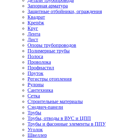
Детали трубопровода
Запорная арматура
Защитные отбойники, ограждения
Квадрат
Крепёж
Круг
Лента
Лист
Опоры трубопроводов
Полимерные трубы
Полоса
Проволока
Профнастил
Пруток
Регистры отопления
Рулоны
Сантехника
Сетка
Строительные материалы
Сэндвич-панели
Трубы
Трубы, отводы в ВУС и ЦПП
Трубы и фасонные элементы в ППУ
Уголок
Швеллер