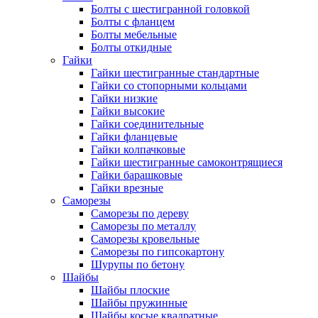
Болты с шестигранной головкой
Болты с фланцем
Болты мебельные
Болты откидные
Гайки
Гайки шестигранные стандартные
Гайки со стопорными кольцами
Гайки низкие
Гайки высокие
Гайки соединительные
Гайки фланцевые
Гайки колпачковые
Гайки шестигранные самоконтрящиеся
Гайки барашковые
Гайки врезные
Саморезы
Саморезы по дереву
Саморезы по металлу
Саморезы кровельные
Саморезы по гипсокартону
Шурупы по бетону
Шайбы
Шайбы плоские
Шайбы пружинные
Шайбы косые квадратные