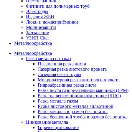
Шестигранник
Фитинги для полимерных труб
Электроды
Изделия ЖБИ
Люки и дождеприёмники
Молниезащита
Заземление
УЗИП Citel
Металлообработка
Металлообработка
Резка металла на заказ
Плазменная резка листа
Лазерная резка листового проката
Лазерная резка трубы
Микролазерная резка листового проката
Гидроабразивная резка листа
Резка листа газорезательной машиной (ГРМ)
Резка на ленточнопильном станке (ЛПС)
Резка металла газом
Рубка листового металла гильотиной
Резка металла в размер без остатка
Резка бесшовной трубы в размер без остатка
Цинкование металла
Горячее цинкование