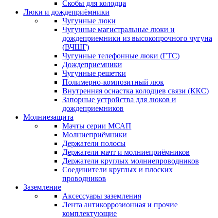
Скобы для колодца
Люки и дождеприёмники
Чугунные люки
Чугунные магистральные люки и
дождеприемники из высокопрочного чугуна
(ВЧШГ)
Чугунные телефонные люки (ГТС)
Дождеприемники
Чугунные решетки
Полимерно-композитный люк
Внутренняя оснастка колодцев связи (ККС)
Запорные устройства для люков и
дождеприемников
Молниезащита
Мачты серии МСАП
Молниеприёмники
Держатели полосы
Держатели мачт и молниеприёмников
Держатели круглых молниепроводников
Cоединители круглых и плоских
проводников
Заземление
Аксессуары заземления
Лента антикоррозионная и прочие
комплектующие