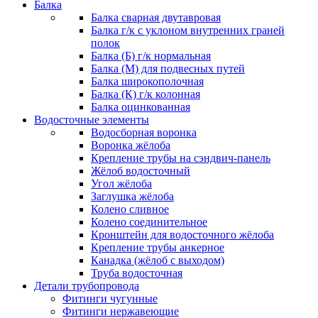
Балка
Балка сварная двутавровая
Балка г/к с уклоном внутренних граней
полок
Балка (Б) г/к нормальная
Балка (М) для подвесных путей
Балка широкополочная
Балка (К) г/к колонная
Балка оцинкованная
Водосточные элементы
Водосборная воронка
Воронка жёлоба
Крепление трубы на сэндвич-панель
Жёлоб водосточный
Угол жёлоба
Заглушка жёлоба
Колено сливное
Колено соединительное
Кронштейн для водосточного жёлоба
Крепление трубы анкерное
Канадка (жёлоб с выходом)
Труба водосточная
Детали трубопровода
Фитинги чугунные
Фитинги нержавеющие