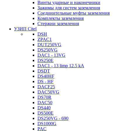
Винты ударные и наконечники
Зажимы для систем заземления
Соединительные муфты заземления
Комплекты заземления
Стержни заземления
УЗИП Citel
DSH
ZPAC1
DUT250VG
DS250VG
DAC1 - 13VG
DS250E
DAC1 - 13 limp 12.5 kA
DSDT
DS40HF
DS - HF
DACF25
DAC50VG
DS70R
DAC50
DS440
DS500E
DS250VG - 690
DS1000G
PAC