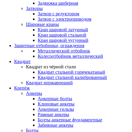
Задвижка шиберная
Затворы
Затвор с редуктором
Затвор с электроприводом
Шаровые краны
Кран шаровой латунный
Кран шаровой стальной
Кран шаровой чугунный
Защитные отбойники, ограждения
Металлический отбойник
Колесоотбойник металлический
Квадрат
Квадрат из чёрной стали
Квадрат стальной горячекатаный
Квадрат стальной калиброванный
Квадрат нержавеющий
Крепёж
Анкеры
Анкерные болты
Клиновые анкеры
Анкерные гильзы
Рамные анкеры
Болты анкерные фундаментные
Забивные анкеры
Болты