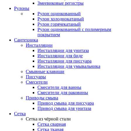
Змеевиковые регистры
Рулоны
Рулон оцинкованный
Рулон холоднокатаный
Рулон горячекатаный
Рулон оцинкованный с полимерным
покрытием
Сантехника
Инсталляции
Инсталляции для унитаза
Инсталляции для биде
Инсталляции для писсуара
Инсталляции для умывальника
Смывные клавиши
Писсуары
Смесители
Смесители для ванны
Смесители для раковины
Приводы смыва
Привод смыва для писсуара
Привод смыва для унитаза
Сетка
Сетка из чёрной стали
Сетка сварная
Сетка тканая