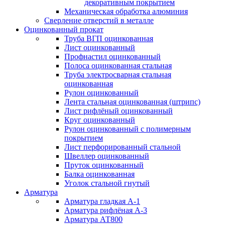
декоративным покрытием
Механическая обработка алюминия
Сверление отверстий в металле
Оцинкованный прокат
Труба ВГП оцинкованная
Лист оцинкованный
Профнастил оцинкованный
Полоса оцинкованная стальная
Труба электросварная стальная
оцинкованная
Рулон оцинкованный
Лента стальная оцинкованная (штрипс)
Лист рифлёный оцинкованный
Круг оцинкованный
Рулон оцинкованный с полимерным
покрытием
Лист перфорированный стальной
Швеллер оцинкованный
Пруток оцинкованный
Балка оцинкованная
Уголок стальной гнутый
Арматура
Арматура гладкая А-1
Арматура рифлёная А-3
Арматура АТ800