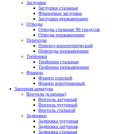
Заглушки
Заглушки стальные
Фланцевые заглушки
Заглушки нержавеющие
Отводы
Отводы стальные 90 градусов
Отводы нержавеющие
Переходы
Переход концентрический
Переходы нержавеющие
Тройники
Тройники стальные
Тройники нержавеющие
Фланцы
Фланец плоский
Фланец воротниковый
Запорная арматура
Вентили (клапаны)
Вентиль латунный
Вентиль чугунный
Вентиль стальной
Задвижки
Задвижка чугунная
Задвижка латунная
Задвижка стальная