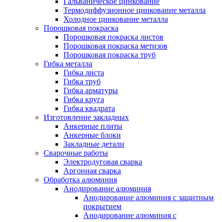
Гальваническое цинкование
Термодиффузионное цинкование металла
Холодное цинкование металла
Порошковая покраска
Порошковая покраска листов
Порошковая покраска метизов
Порошковая покраска труб
Гибка металла
Гибка листа
Гибка труб
Гибка арматуры
Гибка круга
Гибка квадрата
Изготовление закладных
Анкерные плиты
Анкерные блоки
Закладные детали
Сварочные работы
Электродуговая сварка
Аргонная сварка
Обработка алюминия
Анодирование алюминия
Анодирование алюминия с защитным
покрытием
Анодирование алюминия с