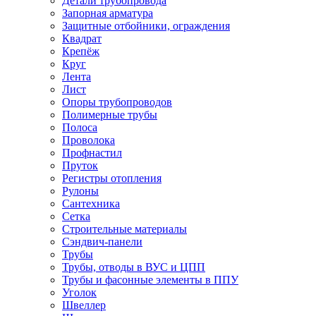
Детали трубопровода
Запорная арматура
Защитные отбойники, ограждения
Квадрат
Крепёж
Круг
Лента
Лист
Опоры трубопроводов
Полимерные трубы
Полоса
Проволока
Профнастил
Пруток
Регистры отопления
Рулоны
Сантехника
Сетка
Строительные материалы
Сэндвич-панели
Трубы
Трубы, отводы в ВУС и ЦПП
Трубы и фасонные элементы в ППУ
Уголок
Швеллер