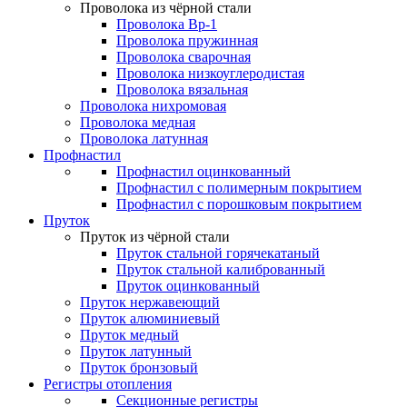
Проволока из чёрной стали
Проволока Вр-1
Проволока пружинная
Проволока сварочная
Проволока низкоуглеродистая
Проволока вязальная
Проволока нихромовая
Проволока медная
Проволока латунная
Профнастил
Профнастил оцинкованный
Профнастил с полимерным покрытием
Профнастил с порошковым покрытием
Пруток
Пруток из чёрной стали
Пруток стальной горячекатаный
Пруток стальной калиброванный
Пруток оцинкованный
Пруток нержавеющий
Пруток алюминиевый
Пруток медный
Пруток латунный
Пруток бронзовый
Регистры отопления
Секционные регистры