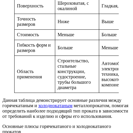
Шероховатая, с
Поверхность
Гладкая, без о
окалиной
Точность
Ниже
Выше
размеров
Стоимость
Меньше
Больше
Гибкость форм и
Больше
Меньше
размеров
Строительство,
Автомобилестр
стальные
электроника, б
Область
конструкции,
техника,
применения
судостроение,
высокоточные
трубы большого
компоненты
диаметра
Данная таблица демонстрирует основные различия между
горячекатаным и
холоднокатаным
металлопрокатом, помогая
определить наиболее подходящий тип проката в зависимости
от требований к изделию и сферы его использования.
Основные плюсы горячекатаного и холоднокатаного
прокатов