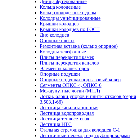
Днища футерованные
Кольца колодезные
Кольца колодезные с дном
Колодцы унифицированные
Крышки колодцев
Крышки колодцев по ГОСТ
Дно колодцев
Опорные плиты
Ремонтная вставка (кольцо опорное)
Колодцы телефонные
Плиты перекрытия камер
Плиты перекрытия каналов
Элементы коллекторов
Опорные подушки
Опорные подушки под газовый ковер
Сегменты ОПКС-4, ОПКС-6
Междупутные лотки (МПЛ)
Лотки, блоки упоров и плиты откосов (серия
3.503.1-66)
Лестница канализационная
Лестница водопроводная
Лестница теплосетевая
Лестница НТС
Стальная стремянка для колодцев С-1
Лестничный переход над трубопроводами