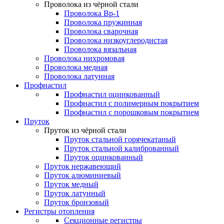
Проволока из чёрной стали
Проволока Вр-1
Проволока пружинная
Проволока сварочная
Проволока низкоуглеродистая
Проволока вязальная
Проволока нихромовая
Проволока медная
Проволока латунная
Профнастил
Профнастил оцинкованный
Профнастил с полимерным покрытием
Профнастил с порошковым покрытием
Пруток
Пруток из чёрной стали
Пруток стальной горячекатаный
Пруток стальной калиброванный
Пруток оцинкованный
Пруток нержавеющий
Пруток алюминиевый
Пруток медный
Пруток латунный
Пруток бронзовый
Регистры отопления
Секционные регистры