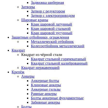
Задвижка шиберная
Затворы
Затвор с редуктором
Затвор с электроприводом
Шаровые краны
Кран шаровой латунный
Кран шаровой стальной
Кран шаровой чугунный
Защитные отбойники, ограждения
Металлический отбойник
Колесоотбойник металлический
Квадрат
Квадрат из чёрной стали
Квадрат стальной горячекатаный
Квадрат стальной калиброванный
Квадрат нержавеющий
Крепёж
Анкеры
Анкерные болты
Клиновые анкеры
Анкерные гильзы
Рамные анкеры
Болты анкерные фундаментные
Забивные анкеры
Болты