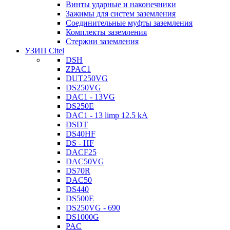
Винты ударные и наконечники
Зажимы для систем заземления
Соединительные муфты заземления
Комплекты заземления
Стержни заземления
УЗИП Citel
DSH
ZPAC1
DUT250VG
DS250VG
DAC1 - 13VG
DS250E
DAC1 - 13 limp 12.5 kA
DSDT
DS40HF
DS - HF
DACF25
DAC50VG
DS70R
DAC50
DS440
DS500E
DS250VG - 690
DS1000G
PAC