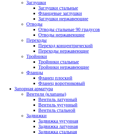
Заглушки
Заглушки стальные
Фланцевые заглушки
Заглушки нержавеющие
Отводы
Отводы стальные 90 градусов
Отводы нержавеющие
Переходы
Переход концентрический
Переходы нержавеющие
Тройники
Тройники стальные
Тройники нержавеющие
Фланцы
Фланец плоский
Фланец воротниковый
Запорная арматура
Вентили (клапаны)
Вентиль латунный
Вентиль чугунный
Вентиль стальной
Задвижки
Задвижка чугунная
Задвижка латунная
Задвижка стальная