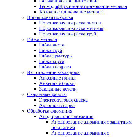
Гальваническое цинкование
Термодиффузионное цинкование металла
Холодное цинкование металла
Порошковая покраска
Порошковая покраска листов
Порошковая покраска метизов
Порошковая покраска труб
Гибка металла
Гибка листа
Гибка труб
Гибка арматуры
Гибка круга
Гибка квадрата
Изготовление закладных
Анкерные плиты
Анкерные блоки
Закладные детали
Сварочные работы
Электродуговая сварка
Аргонная сварка
Обработка алюминия
Анодирование алюминия
Анодирование алюминия с защитным
покрытием
Анодирование алюминия с