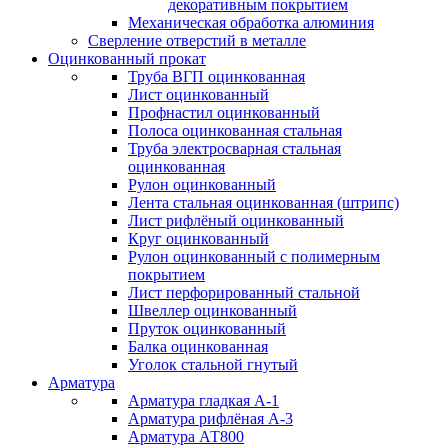
декоративным покрытием
Механическая обработка алюминия
Сверление отверстий в металле
Оцинкованный прокат
Труба ВГП оцинкованная
Лист оцинкованный
Профнастил оцинкованный
Полоса оцинкованная стальная
Труба электросварная стальная
оцинкованная
Рулон оцинкованный
Лента стальная оцинкованная (штрипс)
Лист рифлёный оцинкованный
Круг оцинкованный
Рулон оцинкованный с полимерным
покрытием
Лист перфорированный стальной
Швеллер оцинкованный
Пруток оцинкованный
Балка оцинкованная
Уголок стальной гнутый
Арматура
Арматура гладкая А-1
Арматура рифлёная А-3
Арматура АТ800