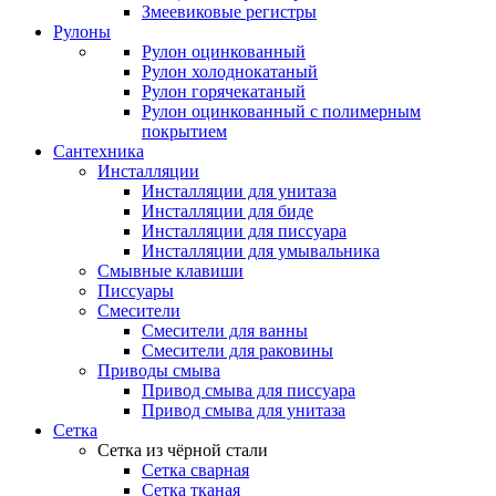
Змеевиковые регистры
Рулоны
Рулон оцинкованный
Рулон холоднокатаный
Рулон горячекатаный
Рулон оцинкованный с полимерным
покрытием
Сантехника
Инсталляции
Инсталляции для унитаза
Инсталляции для биде
Инсталляции для писсуара
Инсталляции для умывальника
Смывные клавиши
Писсуары
Смесители
Смесители для ванны
Смесители для раковины
Приводы смыва
Привод смыва для писсуара
Привод смыва для унитаза
Сетка
Сетка из чёрной стали
Сетка сварная
Сетка тканая