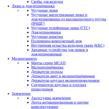
Скобы для колодца
Люки и дождеприёмники
Чугунные люки
Чугунные магистральные люки и
дождеприемники из высокопрочного чугуна
(ВЧШГ)
Чугунные телефонные люки (ГТС)
Дождеприемники
Чугунные решетки
Полимерно-композитный люк
Внутренняя оснастка колодцев связи (ККС)
Запорные устройства для люков и
дождеприемников
Молниезащита
Мачты серии МСАП
Молниеприёмники
Держатели полосы
Держатели мачт и молниеприёмников
Держатели круглых молниепроводников
Cоединители круглых и плоских
проводников
Заземление
Аксессуары заземления
Лента антикоррозионная и прочие
комплектующие