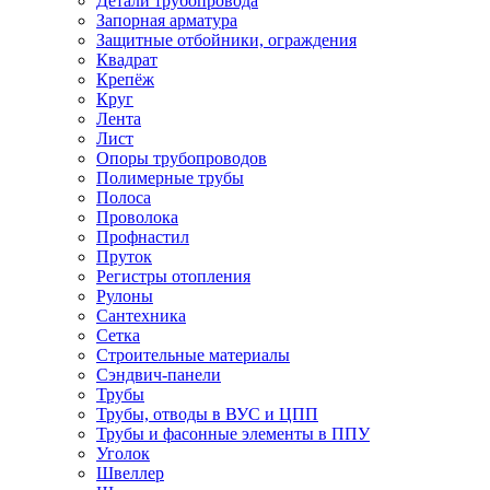
Детали трубопровода
Запорная арматура
Защитные отбойники, ограждения
Квадрат
Крепёж
Круг
Лента
Лист
Опоры трубопроводов
Полимерные трубы
Полоса
Проволока
Профнастил
Пруток
Регистры отопления
Рулоны
Сантехника
Сетка
Строительные материалы
Сэндвич-панели
Трубы
Трубы, отводы в ВУС и ЦПП
Трубы и фасонные элементы в ППУ
Уголок
Швеллер