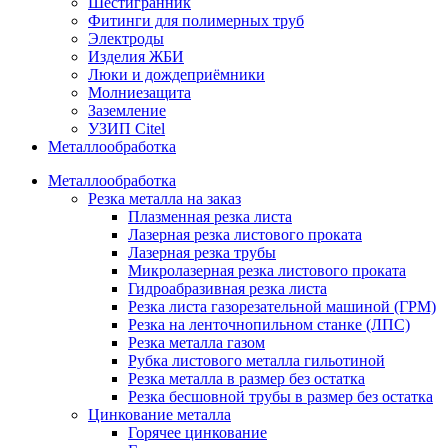
Шестигранник
Фитинги для полимерных труб
Электроды
Изделия ЖБИ
Люки и дождеприёмники
Молниезащита
Заземление
УЗИП Citel
Металлообработка
Металлообработка
Резка металла на заказ
Плазменная резка листа
Лазерная резка листового проката
Лазерная резка трубы
Микролазерная резка листового проката
Гидроабразивная резка листа
Резка листа газорезательной машиной (ГРМ)
Резка на ленточнопильном станке (ЛПС)
Резка металла газом
Рубка листового металла гильотиной
Резка металла в размер без остатка
Резка бесшовной трубы в размер без остатка
Цинкование металла
Горячее цинкование