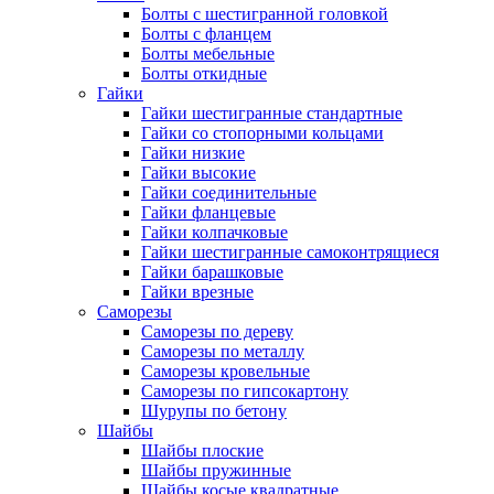
Болты с шестигранной головкой
Болты с фланцем
Болты мебельные
Болты откидные
Гайки
Гайки шестигранные стандартные
Гайки со стопорными кольцами
Гайки низкие
Гайки высокие
Гайки соединительные
Гайки фланцевые
Гайки колпачковые
Гайки шестигранные самоконтрящиеся
Гайки барашковые
Гайки врезные
Саморезы
Саморезы по дереву
Саморезы по металлу
Саморезы кровельные
Саморезы по гипсокартону
Шурупы по бетону
Шайбы
Шайбы плоские
Шайбы пружинные
Шайбы косые квадратные