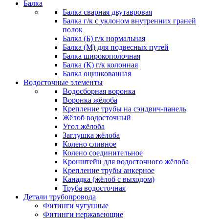
Балка
Балка сварная двутавровая
Балка г/к с уклоном внутренних граней
полок
Балка (Б) г/к нормальная
Балка (М) для подвесных путей
Балка широкополочная
Балка (К) г/к колонная
Балка оцинкованная
Водосточные элементы
Водосборная воронка
Воронка жёлоба
Крепление трубы на сэндвич-панель
Жёлоб водосточный
Угол жёлоба
Заглушка жёлоба
Колено сливное
Колено соединительное
Кронштейн для водосточного жёлоба
Крепление трубы анкерное
Канадка (жёлоб с выходом)
Труба водосточная
Детали трубопровода
Фитинги чугунные
Фитинги нержавеющие