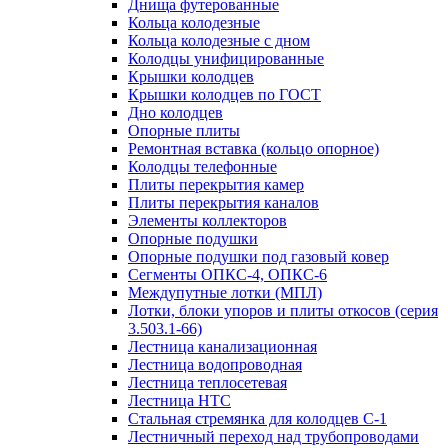
Днища футерованные
Кольца колодезные
Кольца колодезные с дном
Колодцы унифицированные
Крышки колодцев
Крышки колодцев по ГОСТ
Дно колодцев
Опорные плиты
Ремонтная вставка (кольцо опорное)
Колодцы телефонные
Плиты перекрытия камер
Плиты перекрытия каналов
Элементы коллекторов
Опорные подушки
Опорные подушки под газовый ковер
Сегменты ОПКС-4, ОПКС-6
Междупутные лотки (МПЛ)
Лотки, блоки упоров и плиты откосов (серия
3.503.1-66)
Лестница канализационная
Лестница водопроводная
Лестница теплосетевая
Лестница НТС
Стальная стремянка для колодцев С-1
Лестничный переход над трубопроводами