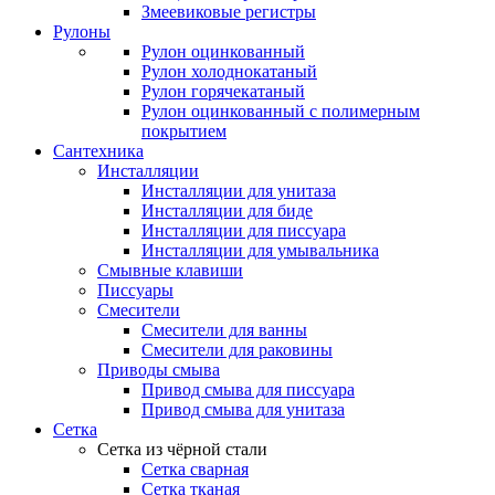
Змеевиковые регистры
Рулоны
Рулон оцинкованный
Рулон холоднокатаный
Рулон горячекатаный
Рулон оцинкованный с полимерным
покрытием
Сантехника
Инсталляции
Инсталляции для унитаза
Инсталляции для биде
Инсталляции для писсуара
Инсталляции для умывальника
Смывные клавиши
Писсуары
Смесители
Смесители для ванны
Смесители для раковины
Приводы смыва
Привод смыва для писсуара
Привод смыва для унитаза
Сетка
Сетка из чёрной стали
Сетка сварная
Сетка тканая