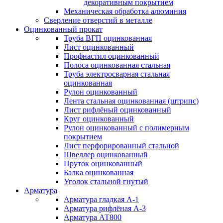
декоративным покрытием
Механическая обработка алюминия
Сверление отверстий в металле
Оцинкованный прокат
Труба ВГП оцинкованная
Лист оцинкованный
Профнастил оцинкованный
Полоса оцинкованная стальная
Труба электросварная стальная
оцинкованная
Рулон оцинкованный
Лента стальная оцинкованная (штрипс)
Лист рифлёный оцинкованный
Круг оцинкованный
Рулон оцинкованный с полимерным
покрытием
Лист перфорированный стальной
Швеллер оцинкованный
Пруток оцинкованный
Балка оцинкованная
Уголок стальной гнутый
Арматура
Арматура гладкая А-1
Арматура рифлёная А-3
Арматура АТ800