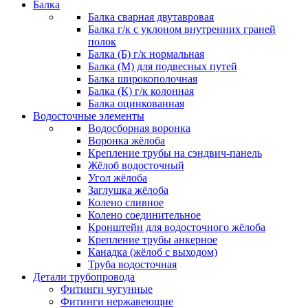
Балка
Балка сварная двутавровая
Балка г/к с уклоном внутренних граней
полок
Балка (Б) г/к нормальная
Балка (М) для подвесных путей
Балка широкополочная
Балка (К) г/к колонная
Балка оцинкованная
Водосточные элементы
Водосборная воронка
Воронка жёлоба
Крепление трубы на сэндвич-панель
Жёлоб водосточный
Угол жёлоба
Заглушка жёлоба
Колено сливное
Колено соединительное
Кронштейн для водосточного жёлоба
Крепление трубы анкерное
Канадка (жёлоб с выходом)
Труба водосточная
Детали трубопровода
Фитинги чугунные
Фитинги нержавеющие