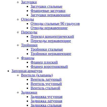
Заглушки
Заглушки стальные
Фланцевые заглушки
Заглушки нержавеющие
Отводы
Отводы стальные 90 градусов
Отводы нержавеющие
Переходы
Переход концентрический
Переходы нержавеющие
Тройники
Тройники стальные
Тройники нержавеющие
Фланцы
Фланец плоский
Фланец воротниковый
Запорная арматура
Вентили (клапаны)
Вентиль латунный
Вентиль чугунный
Вентиль стальной
Задвижки
Задвижка чугунная
Задвижка латунная
Задвижка стальная