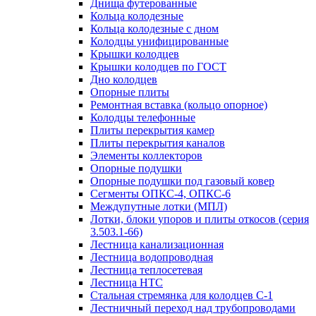
Днища футерованные
Кольца колодезные
Кольца колодезные с дном
Колодцы унифицированные
Крышки колодцев
Крышки колодцев по ГОСТ
Дно колодцев
Опорные плиты
Ремонтная вставка (кольцо опорное)
Колодцы телефонные
Плиты перекрытия камер
Плиты перекрытия каналов
Элементы коллекторов
Опорные подушки
Опорные подушки под газовый ковер
Сегменты ОПКС-4, ОПКС-6
Междупутные лотки (МПЛ)
Лотки, блоки упоров и плиты откосов (серия
3.503.1-66)
Лестница канализационная
Лестница водопроводная
Лестница теплосетевая
Лестница НТС
Стальная стремянка для колодцев С-1
Лестничный переход над трубопроводами