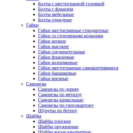
Болты с шестигранной головкой
Болты с фланцем
Болты мебельные
Болты откидные
Гайки
Гайки шестигранные стандартные
Гайки со стопорными кольцами
Гайки низкие
Гайки высокие
Гайки соединительные
Гайки фланцевые
Гайки колпачковые
Гайки шестигранные самоконтрящиеся
Гайки барашковые
Гайки врезные
Саморезы
Саморезы по дереву
Саморезы по металлу
Саморезы кровельные
Саморезы по гипсокартону
Шурупы по бетону
Шайбы
Шайбы плоские
Шайбы пружинные
Шайбы косые квадратные