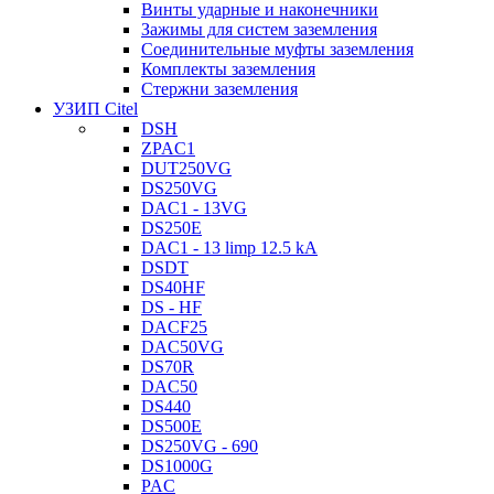
Винты ударные и наконечники
Зажимы для систем заземления
Соединительные муфты заземления
Комплекты заземления
Стержни заземления
УЗИП Citel
DSH
ZPAC1
DUT250VG
DS250VG
DAC1 - 13VG
DS250E
DAC1 - 13 limp 12.5 kA
DSDT
DS40HF
DS - HF
DACF25
DAC50VG
DS70R
DAC50
DS440
DS500E
DS250VG - 690
DS1000G
PAC