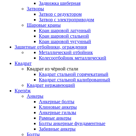
Задвижка шиберная
Затворы
Затвор с редуктором
Затвор с электроприводом
Шаровые краны
Кран шаровой латунный
Кран шаровой стальной
Кран шаровой чугунный
Защитные отбойники, ограждения
Металлический отбойник
Колесоотбойник металлический
Квадрат
Квадрат из чёрной стали
Квадрат стальной горячекатаный
Квадрат стальной калиброванный
Квадрат нержавеющий
Крепёж
Анкеры
Анкерные болты
Клиновые анкеры
Анкерные гильзы
Рамные анкеры
Болты анкерные фундаментные
Забивные анкеры
Болты