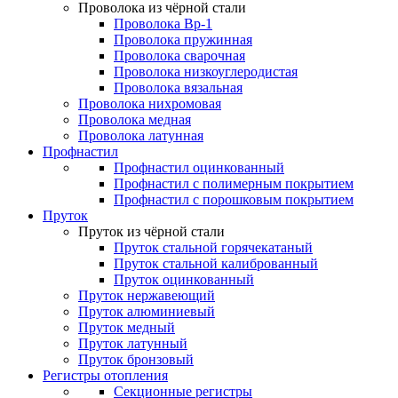
Проволока из чёрной стали
Проволока Вр-1
Проволока пружинная
Проволока сварочная
Проволока низкоуглеродистая
Проволока вязальная
Проволока нихромовая
Проволока медная
Проволока латунная
Профнастил
Профнастил оцинкованный
Профнастил с полимерным покрытием
Профнастил с порошковым покрытием
Пруток
Пруток из чёрной стали
Пруток стальной горячекатаный
Пруток стальной калиброванный
Пруток оцинкованный
Пруток нержавеющий
Пруток алюминиевый
Пруток медный
Пруток латунный
Пруток бронзовый
Регистры отопления
Секционные регистры