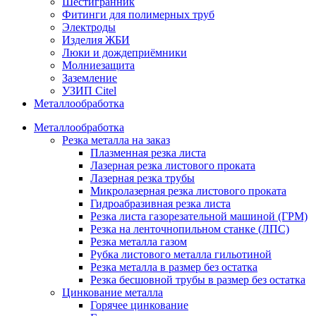
Шестигранник
Фитинги для полимерных труб
Электроды
Изделия ЖБИ
Люки и дождеприёмники
Молниезащита
Заземление
УЗИП Citel
Металлообработка
Металлообработка
Резка металла на заказ
Плазменная резка листа
Лазерная резка листового проката
Лазерная резка трубы
Микролазерная резка листового проката
Гидроабразивная резка листа
Резка листа газорезательной машиной (ГРМ)
Резка на ленточнопильном станке (ЛПС)
Резка металла газом
Рубка листового металла гильотиной
Резка металла в размер без остатка
Резка бесшовной трубы в размер без остатка
Цинкование металла
Горячее цинкование