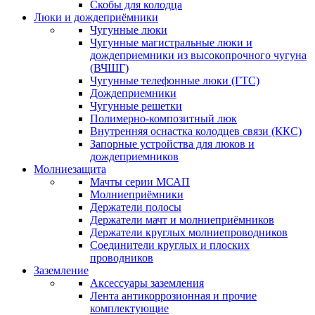
Скобы для колодца
Люки и дождеприёмники
Чугунные люки
Чугунные магистральные люки и
дождеприемники из высокопрочного чугуна
(ВЧШГ)
Чугунные телефонные люки (ГТС)
Дождеприемники
Чугунные решетки
Полимерно-композитный люк
Внутренняя оснастка колодцев связи (ККС)
Запорные устройства для люков и
дождеприемников
Молниезащита
Мачты серии МСАП
Молниеприёмники
Держатели полосы
Держатели мачт и молниеприёмников
Держатели круглых молниепроводников
Cоединители круглых и плоских
проводников
Заземление
Аксессуары заземления
Лента антикоррозионная и прочие
комплектующие