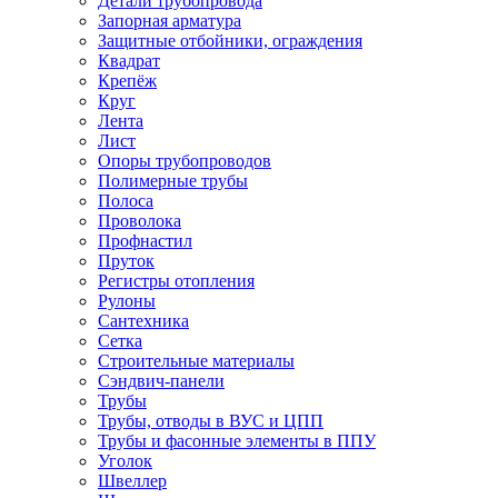
Детали трубопровода
Запорная арматура
Защитные отбойники, ограждения
Квадрат
Крепёж
Круг
Лента
Лист
Опоры трубопроводов
Полимерные трубы
Полоса
Проволока
Профнастил
Пруток
Регистры отопления
Рулоны
Сантехника
Сетка
Строительные материалы
Сэндвич-панели
Трубы
Трубы, отводы в ВУС и ЦПП
Трубы и фасонные элементы в ППУ
Уголок
Швеллер