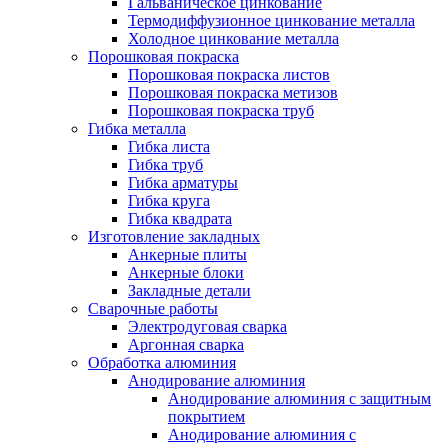
Гальваническое цинкование
Термодиффузионное цинкование металла
Холодное цинкование металла
Порошковая покраска
Порошковая покраска листов
Порошковая покраска метизов
Порошковая покраска труб
Гибка металла
Гибка листа
Гибка труб
Гибка арматуры
Гибка круга
Гибка квадрата
Изготовление закладных
Анкерные плиты
Анкерные блоки
Закладные детали
Сварочные работы
Электродуговая сварка
Аргонная сварка
Обработка алюминия
Анодирование алюминия
Анодирование алюминия с защитным
покрытием
Анодирование алюминия с