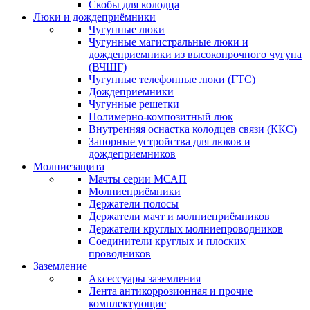
Скобы для колодца
Люки и дождеприёмники
Чугунные люки
Чугунные магистральные люки и
дождеприемники из высокопрочного чугуна
(ВЧШГ)
Чугунные телефонные люки (ГТС)
Дождеприемники
Чугунные решетки
Полимерно-композитный люк
Внутренняя оснастка колодцев связи (ККС)
Запорные устройства для люков и
дождеприемников
Молниезащита
Мачты серии МСАП
Молниеприёмники
Держатели полосы
Держатели мачт и молниеприёмников
Держатели круглых молниепроводников
Cоединители круглых и плоских
проводников
Заземление
Аксессуары заземления
Лента антикоррозионная и прочие
комплектующие