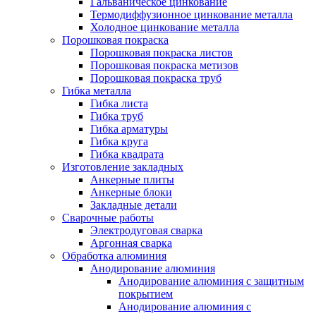
Гальваническое цинкование
Термодиффузионное цинкование металла
Холодное цинкование металла
Порошковая покраска
Порошковая покраска листов
Порошковая покраска метизов
Порошковая покраска труб
Гибка металла
Гибка листа
Гибка труб
Гибка арматуры
Гибка круга
Гибка квадрата
Изготовление закладных
Анкерные плиты
Анкерные блоки
Закладные детали
Сварочные работы
Электродуговая сварка
Аргонная сварка
Обработка алюминия
Анодирование алюминия
Анодирование алюминия с защитным
покрытием
Анодирование алюминия с