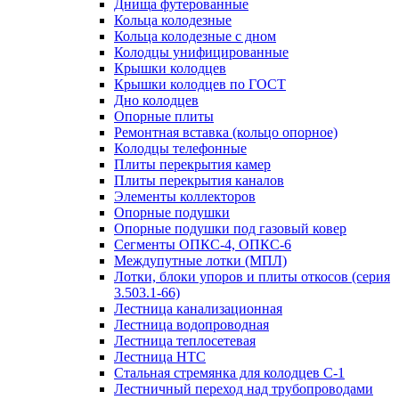
Днища футерованные
Кольца колодезные
Кольца колодезные с дном
Колодцы унифицированные
Крышки колодцев
Крышки колодцев по ГОСТ
Дно колодцев
Опорные плиты
Ремонтная вставка (кольцо опорное)
Колодцы телефонные
Плиты перекрытия камер
Плиты перекрытия каналов
Элементы коллекторов
Опорные подушки
Опорные подушки под газовый ковер
Сегменты ОПКС-4, ОПКС-6
Междупутные лотки (МПЛ)
Лотки, блоки упоров и плиты откосов (серия
3.503.1-66)
Лестница канализационная
Лестница водопроводная
Лестница теплосетевая
Лестница НТС
Стальная стремянка для колодцев С-1
Лестничный переход над трубопроводами