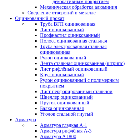
декоративным покрытием
Механическая обработка алюминия
Сверление отверстий в металле
Оцинкованный прокат
Труба ВГП оцинкованная
Лист оцинкованный
Профнастил оцинкованный
Полоса оцинкованная стальная
Труба электросварная стальная
оцинкованная
Рулон оцинкованный
Лента стальная оцинкованная (штрипс)
Лист рифлёный оцинкованный
Круг оцинкованный
Рулон оцинкованный с полимерным
покрытием
Лист перфорированный стальной
Швеллер оцинкованный
Пруток оцинкованный
Балка оцинкованная
Уголок стальной гнутый
Арматура
Арматура гладкая А-1
Арматура рифлёная А-3
Арматура АТ800