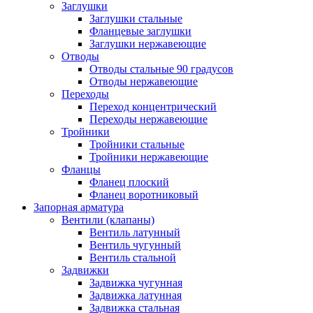
Заглушки
Заглушки стальные
Фланцевые заглушки
Заглушки нержавеющие
Отводы
Отводы стальные 90 градусов
Отводы нержавеющие
Переходы
Переход концентрический
Переходы нержавеющие
Тройники
Тройники стальные
Тройники нержавеющие
Фланцы
Фланец плоский
Фланец воротниковый
Запорная арматура
Вентили (клапаны)
Вентиль латунный
Вентиль чугунный
Вентиль стальной
Задвижки
Задвижка чугунная
Задвижка латунная
Задвижка стальная