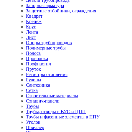
Детали трубопровода
Запорная арматура
Защитные отбойники, ограждения
Квадрат
Крепёж
Круг
Лента
Лист
Опоры трубопроводов
Полимерные трубы
Полоса
Проволока
Профнастил
Пруток
Регистры отопления
Рулоны
Сантехника
Сетка
Строительные материалы
Сэндвич-панели
Трубы
Трубы, отводы в ВУС и ЦПП
Трубы и фасонные элементы в ППУ
Уголок
Швеллер