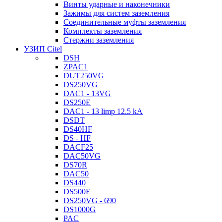
Винты ударные и наконечники
Зажимы для систем заземления
Соединительные муфты заземления
Комплекты заземления
Стержни заземления
УЗИП Citel
DSH
ZPAC1
DUT250VG
DS250VG
DAC1 - 13VG
DS250E
DAC1 - 13 limp 12.5 kA
DSDT
DS40HF
DS - HF
DACF25
DAC50VG
DS70R
DAC50
DS440
DS500E
DS250VG - 690
DS1000G
PAC