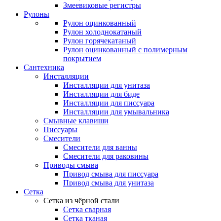
Змеевиковые регистры
Рулоны
Рулон оцинкованный
Рулон холоднокатаный
Рулон горячекатаный
Рулон оцинкованный с полимерным
покрытием
Сантехника
Инсталляции
Инсталляции для унитаза
Инсталляции для биде
Инсталляции для писсуара
Инсталляции для умывальника
Смывные клавиши
Писсуары
Смесители
Смесители для ванны
Смесители для раковины
Приводы смыва
Привод смыва для писсуара
Привод смыва для унитаза
Сетка
Сетка из чёрной стали
Сетка сварная
Сетка тканая