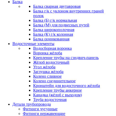
Балка
Балка сварная двутавровая
Балка г/к с уклоном внутренних граней
полок
Балка (Б) г/к нормальная
Балка (М) для подвесных путей
Балка широкополочная
Балка (К) г/к колонная
Балка оцинкованная
Водосточные элементы
Водосборная воронка
Воронка жёлоба
Крепление трубы на сэндвич-панель
Жёлоб водосточный
Угол жёлоба
Заглушка жёлоба
Колено сливное
Колено соединительное
Кронштейн для водосточного жёлоба
Крепление трубы анкерное
Канадка (жёлоб с выходом)
Труба водосточная
Детали трубопровода
Фитинги чугунные
Фитинги нержавеющие