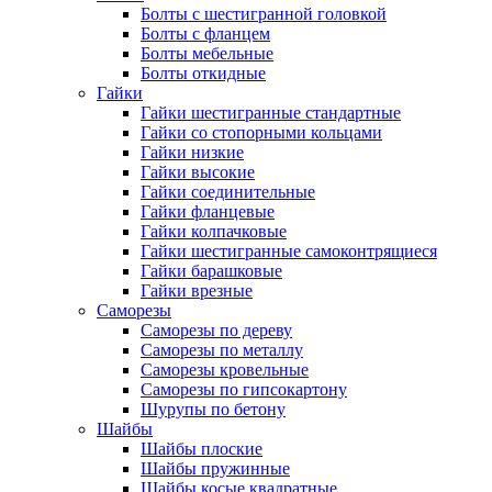
Болты с шестигранной головкой
Болты с фланцем
Болты мебельные
Болты откидные
Гайки
Гайки шестигранные стандартные
Гайки со стопорными кольцами
Гайки низкие
Гайки высокие
Гайки соединительные
Гайки фланцевые
Гайки колпачковые
Гайки шестигранные самоконтрящиеся
Гайки барашковые
Гайки врезные
Саморезы
Саморезы по дереву
Саморезы по металлу
Саморезы кровельные
Саморезы по гипсокартону
Шурупы по бетону
Шайбы
Шайбы плоские
Шайбы пружинные
Шайбы косые квадратные