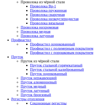
Проволока из чёрной стали
Проволока Вр-1
Проволока пружинная
Проволока сварочная
Проволока низкоуглеродистая
Проволока вязальная
Проволока нихромовая
Проволока медная
Проволока латунная
Профнастил
Профнастил оцинкованный
Профнастил с полимерным покрытием
Профнастил с порошковым покрытием
Пруток
Пруток из чёрной стали
Пруток стальной горячекатаный
Пруток стальной калиброванный
Пруток оцинкованный
Пруток нержавеющий
Пруток алюминиевый
Пруток медный
Пруток латунный
Пруток бронзовый
Регистры отопления
Секционные регистры