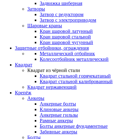
Задвижка шиберная
Затворы
Затвор с редуктором
Затвор с электроприводом
Шаровые краны
Кран шаровой латунный
Кран шаровой стальной
Кран шаровой чугунный
Защитные отбойники, ограждения
Металлический отбойник
Колесоотбойник металлический
Квадрат
Квадрат из чёрной стали
Квадрат стальной горячекатаный
Квадрат стальной калиброванный
Квадрат нержавеющий
Крепёж
Анкеры
Анкерные болты
Клиновые анкеры
Анкерные гильзы
Рамные анкеры
Болты анкерные фундаментные
Забивные анкеры
Болты