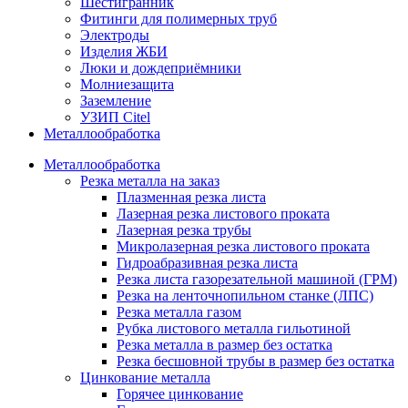
Шестигранник
Фитинги для полимерных труб
Электроды
Изделия ЖБИ
Люки и дождеприёмники
Молниезащита
Заземление
УЗИП Citel
Металлообработка
Металлообработка
Резка металла на заказ
Плазменная резка листа
Лазерная резка листового проката
Лазерная резка трубы
Микролазерная резка листового проката
Гидроабразивная резка листа
Резка листа газорезательной машиной (ГРМ)
Резка на ленточнопильном станке (ЛПС)
Резка металла газом
Рубка листового металла гильотиной
Резка металла в размер без остатка
Резка бесшовной трубы в размер без остатка
Цинкование металла
Горячее цинкование