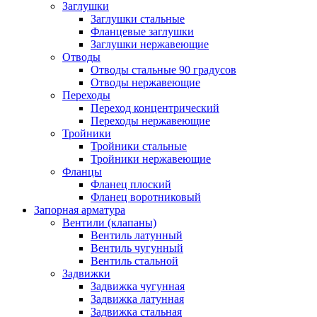
Заглушки
Заглушки стальные
Фланцевые заглушки
Заглушки нержавеющие
Отводы
Отводы стальные 90 градусов
Отводы нержавеющие
Переходы
Переход концентрический
Переходы нержавеющие
Тройники
Тройники стальные
Тройники нержавеющие
Фланцы
Фланец плоский
Фланец воротниковый
Запорная арматура
Вентили (клапаны)
Вентиль латунный
Вентиль чугунный
Вентиль стальной
Задвижки
Задвижка чугунная
Задвижка латунная
Задвижка стальная