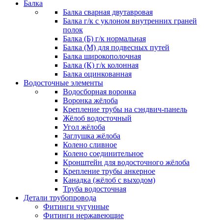
Балка
Балка сварная двутавровая
Балка г/к с уклоном внутренних граней
полок
Балка (Б) г/к нормальная
Балка (М) для подвесных путей
Балка широкополочная
Балка (К) г/к колонная
Балка оцинкованная
Водосточные элементы
Водосборная воронка
Воронка жёлоба
Крепление трубы на сэндвич-панель
Жёлоб водосточный
Угол жёлоба
Заглушка жёлоба
Колено сливное
Колено соединительное
Кронштейн для водосточного жёлоба
Крепление трубы анкерное
Канадка (жёлоб с выходом)
Труба водосточная
Детали трубопровода
Фитинги чугунные
Фитинги нержавеющие