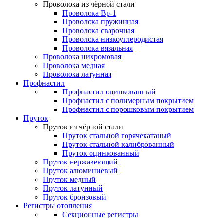
Проволока из чёрной стали
Проволока Вр-1
Проволока пружинная
Проволока сварочная
Проволока низкоуглеродистая
Проволока вязальная
Проволока нихромовая
Проволока медная
Проволока латунная
Профнастил
Профнастил оцинкованный
Профнастил с полимерным покрытием
Профнастил с порошковым покрытием
Пруток
Пруток из чёрной стали
Пруток стальной горячекатаный
Пруток стальной калиброванный
Пруток оцинкованный
Пруток нержавеющий
Пруток алюминиевый
Пруток медный
Пруток латунный
Пруток бронзовый
Регистры отопления
Секционные регистры