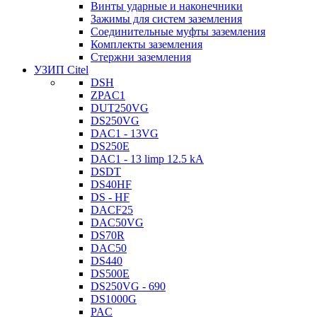
Винты ударные и наконечники
Зажимы для систем заземления
Соединительные муфты заземления
Комплекты заземления
Стержни заземления
УЗИП Citel
DSH
ZPAC1
DUT250VG
DS250VG
DAC1 - 13VG
DS250E
DAC1 - 13 limp 12.5 kA
DSDT
DS40HF
DS - HF
DACF25
DAC50VG
DS70R
DAC50
DS440
DS500E
DS250VG - 690
DS1000G
PAC