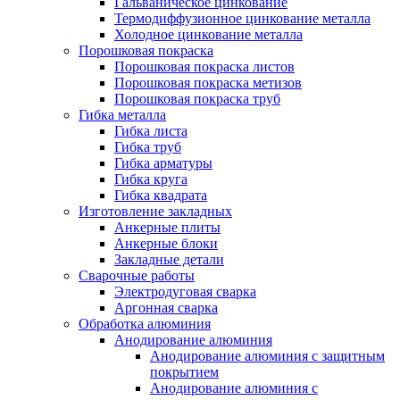
Гальваническое цинкование
Термодиффузионное цинкование металла
Холодное цинкование металла
Порошковая покраска
Порошковая покраска листов
Порошковая покраска метизов
Порошковая покраска труб
Гибка металла
Гибка листа
Гибка труб
Гибка арматуры
Гибка круга
Гибка квадрата
Изготовление закладных
Анкерные плиты
Анкерные блоки
Закладные детали
Сварочные работы
Электродуговая сварка
Аргонная сварка
Обработка алюминия
Анодирование алюминия
Анодирование алюминия с защитным
покрытием
Анодирование алюминия с