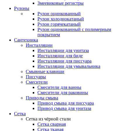
Змеевиковые регистры
Рулоны
Рулон оцинкованный
Рулон холоднокатаный
Рулон горячекатаный
Рулон оцинкованный с полимерным
покрытием
Сантехника
Инсталляции
Инсталляции для унитаза
Инсталляции для биде
Инсталляции для писсуара
Инсталляции для умывальника
Смывные клавиши
Писсуары
Смесители
Смесители для ванны
Смесители для раковины
Приводы смыва
Привод смыва для писсуара
Привод смыва для унитаза
Сетка
Сетка из чёрной стали
Сетка сварная
Сетка тканая