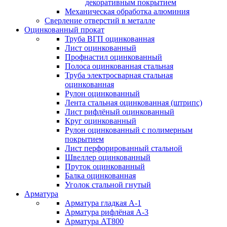
декоративным покрытием
Механическая обработка алюминия
Сверление отверстий в металле
Оцинкованный прокат
Труба ВГП оцинкованная
Лист оцинкованный
Профнастил оцинкованный
Полоса оцинкованная стальная
Труба электросварная стальная
оцинкованная
Рулон оцинкованный
Лента стальная оцинкованная (штрипс)
Лист рифлёный оцинкованный
Круг оцинкованный
Рулон оцинкованный с полимерным
покрытием
Лист перфорированный стальной
Швеллер оцинкованный
Пруток оцинкованный
Балка оцинкованная
Уголок стальной гнутый
Арматура
Арматура гладкая А-1
Арматура рифлёная А-3
Арматура АТ800