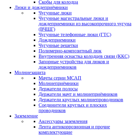
Скобы для колодца
Люки и дождеприёмники
Чугунные люки
Чугунные магистральные люки и
дождеприемники из высокопрочного чугуна
(ВЧШГ)
Чугунные телефонные люки (ГТС)
Дождеприемники
Чугунные решетки
Полимерно-композитный люк
Внутренняя оснастка колодцев связи (ККС)
Запорные устройства для люков и
дождеприемников
Молниезащита
Мачты серии МСАП
Молниеприёмники
Держатели полосы
Держатели мачт и молниеприёмников
Держатели круглых молниепроводников
Cоединители круглых и плоских
проводников
Заземление
Аксессуары заземления
Лента антикоррозионная и прочие
комплектующие