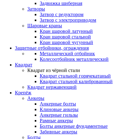
Задвижка шиберная
Затворы
Затвор с редуктором
Затвор с электроприводом
Шаровые краны
Кран шаровой латунный
Кран шаровой стальной
Кран шаровой чугунный
Защитные отбойники, ограждения
Металлический отбойник
Колесоотбойник металлический
Квадрат
Квадрат из чёрной стали
Квадрат стальной горячекатаный
Квадрат стальной калиброванный
Квадрат нержавеющий
Крепёж
Анкеры
Анкерные болты
Клиновые анкеры
Анкерные гильзы
Рамные анкеры
Болты анкерные фундаментные
Забивные анкеры
Болты