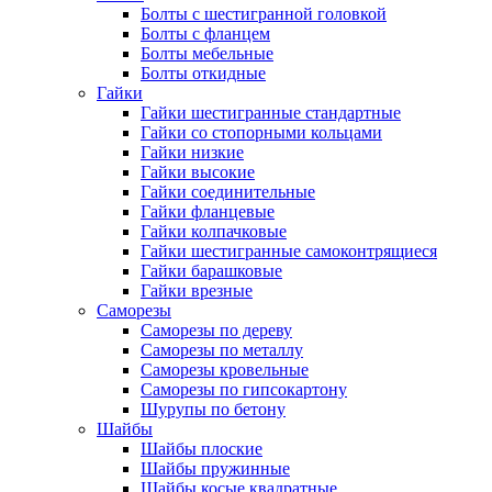
Болты с шестигранной головкой
Болты с фланцем
Болты мебельные
Болты откидные
Гайки
Гайки шестигранные стандартные
Гайки со стопорными кольцами
Гайки низкие
Гайки высокие
Гайки соединительные
Гайки фланцевые
Гайки колпачковые
Гайки шестигранные самоконтрящиеся
Гайки барашковые
Гайки врезные
Саморезы
Саморезы по дереву
Саморезы по металлу
Саморезы кровельные
Саморезы по гипсокартону
Шурупы по бетону
Шайбы
Шайбы плоские
Шайбы пружинные
Шайбы косые квадратные