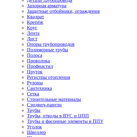
Детали трубопровода
Запорная арматура
Защитные отбойники, ограждения
Квадрат
Крепёж
Круг
Лента
Лист
Опоры трубопроводов
Полимерные трубы
Полоса
Проволока
Профнастил
Пруток
Регистры отопления
Рулоны
Сантехника
Сетка
Строительные материалы
Сэндвич-панели
Трубы
Трубы, отводы в ВУС и ЦПП
Трубы и фасонные элементы в ППУ
Уголок
Швеллер