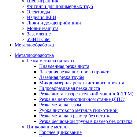
Шестигранник
Фитинги для полимерных труб
Электроды
Изделия ЖБИ
Люки и дождеприёмники
Молниезащита
Заземление
УЗИП Citel
Металлообработка
Металлообработка
Резка металла на заказ
Плазменная резка листа
Лазерная резка листового проката
Лазерная резка трубы
Микролазерная резка листового проката
Гидроабразивная резка листа
Резка листа газорезательной машиной (ГРМ)
Резка на ленточнопильном станке (ЛПС)
Резка металла газом
Рубка листового металла гильотиной
Резка металла в размер без остатка
Резка бесшовной трубы в размер без остатка
Цинкование металла
Горячее цинкование