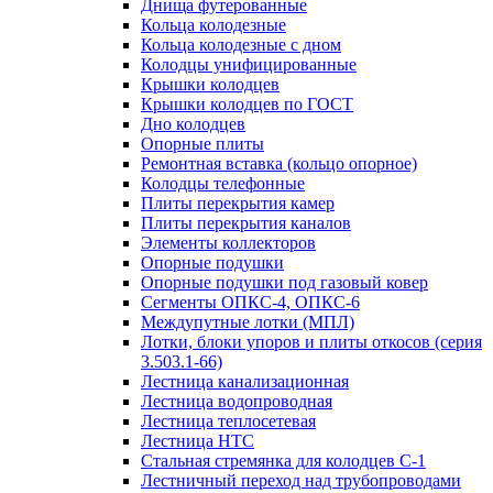
Днища футерованные
Кольца колодезные
Кольца колодезные с дном
Колодцы унифицированные
Крышки колодцев
Крышки колодцев по ГОСТ
Дно колодцев
Опорные плиты
Ремонтная вставка (кольцо опорное)
Колодцы телефонные
Плиты перекрытия камер
Плиты перекрытия каналов
Элементы коллекторов
Опорные подушки
Опорные подушки под газовый ковер
Сегменты ОПКС-4, ОПКС-6
Междупутные лотки (МПЛ)
Лотки, блоки упоров и плиты откосов (серия
3.503.1-66)
Лестница канализационная
Лестница водопроводная
Лестница теплосетевая
Лестница НТС
Стальная стремянка для колодцев С-1
Лестничный переход над трубопроводами