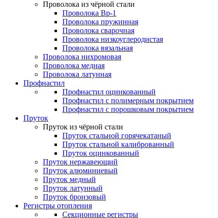
Проволока из чёрной стали
Проволока Вр-1
Проволока пружинная
Проволока сварочная
Проволока низкоуглеродистая
Проволока вязальная
Проволока нихромовая
Проволока медная
Проволока латунная
Профнастил
Профнастил оцинкованный
Профнастил с полимерным покрытием
Профнастил с порошковым покрытием
Пруток
Пруток из чёрной стали
Пруток стальной горячекатаный
Пруток стальной калиброванный
Пруток оцинкованный
Пруток нержавеющий
Пруток алюминиевый
Пруток медный
Пруток латунный
Пруток бронзовый
Регистры отопления
Секционные регистры