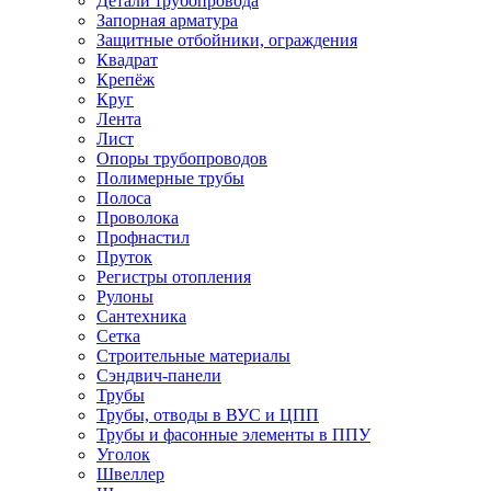
Детали трубопровода
Запорная арматура
Защитные отбойники, ограждения
Квадрат
Крепёж
Круг
Лента
Лист
Опоры трубопроводов
Полимерные трубы
Полоса
Проволока
Профнастил
Пруток
Регистры отопления
Рулоны
Сантехника
Сетка
Строительные материалы
Сэндвич-панели
Трубы
Трубы, отводы в ВУС и ЦПП
Трубы и фасонные элементы в ППУ
Уголок
Швеллер