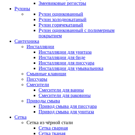
Змеевиковые регистры
Рулоны
Рулон оцинкованный
Рулон холоднокатаный
Рулон горячекатаный
Рулон оцинкованный с полимерным
покрытием
Сантехника
Инсталляции
Инсталляции для унитаза
Инсталляции для биде
Инсталляции для писсуара
Инсталляции для умывальника
Смывные клавиши
Писсуары
Смесители
Смесители для ванны
Смесители для раковины
Приводы смыва
Привод смыва для писсуара
Привод смыва для унитаза
Сетка
Сетка из чёрной стали
Сетка сварная
Сетка тканая