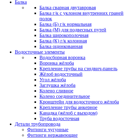
Балка
Балка сварная двутавровая
Балка г/к с уклоном внутренних граней
полок
Балка (Б) г/к нормальная
Балка (М) для подвесных путей
Балка широкополочная
Балка (К) г/к колонная
Балка оцинкованная
Водосточные элементы
Водосборная воронка
Воронка жёлоба
Крепление трубы на сэндвич-панель
Жёлоб водосточный
Угол жёлоба
Заглушка жёлоба
Колено сливное
Колено соединительное
Кронштейн для водосточного жёлоба
Крепление трубы анкерное
Канадка (жёлоб с выходом)
Труба водосточная
Детали трубопровода
Фитинги чугунные
Фитинги нержавеющие