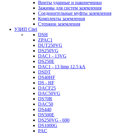
Винты ударные и наконечники
Зажимы для систем заземления
Соединительные муфты заземления
Комплекты заземления
Стержни заземления
УЗИП Citel
DSH
ZPAC1
DUT250VG
DS250VG
DAC1 - 13VG
DS250E
DAC1 - 13 limp 12.5 kA
DSDT
DS40HF
DS - HF
DACF25
DAC50VG
DS70R
DAC50
DS440
DS500E
DS250VG - 690
DS1000G
PAC