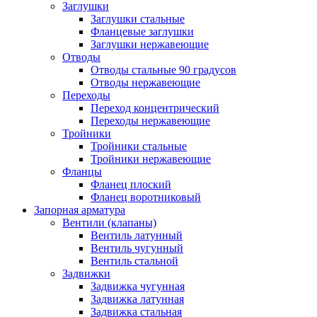
Заглушки
Заглушки стальные
Фланцевые заглушки
Заглушки нержавеющие
Отводы
Отводы стальные 90 градусов
Отводы нержавеющие
Переходы
Переход концентрический
Переходы нержавеющие
Тройники
Тройники стальные
Тройники нержавеющие
Фланцы
Фланец плоский
Фланец воротниковый
Запорная арматура
Вентили (клапаны)
Вентиль латунный
Вентиль чугунный
Вентиль стальной
Задвижки
Задвижка чугунная
Задвижка латунная
Задвижка стальная