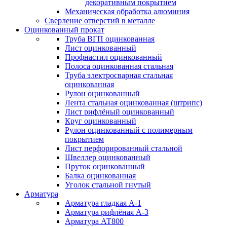
декоративным покрытием
Механическая обработка алюминия
Сверление отверстий в металле
Оцинкованный прокат
Труба ВГП оцинкованная
Лист оцинкованный
Профнастил оцинкованный
Полоса оцинкованная стальная
Труба электросварная стальная
оцинкованная
Рулон оцинкованный
Лента стальная оцинкованная (штрипс)
Лист рифлёный оцинкованный
Круг оцинкованный
Рулон оцинкованный с полимерным
покрытием
Лист перфорированный стальной
Швеллер оцинкованный
Пруток оцинкованный
Балка оцинкованная
Уголок стальной гнутый
Арматура
Арматура гладкая А-1
Арматура рифлёная А-3
Арматура АТ800