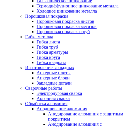
Гальваническое цинкование
Термодиффузионное цинкование металла
Холодное цинкование металла
Порошковая покраска
Порошковая покраска листов
Порошковая покраска метизов
Порошковая покраска труб
Гибка металла
Гибка листа
Гибка труб
Гибка арматуры
Гибка круга
Гибка квадрата
Изготовление закладных
Анкерные плиты
Анкерные блоки
Закладные детали
Сварочные работы
Электродуговая сварка
Аргонная сварка
Обработка алюминия
Анодирование алюминия
Анодирование алюминия с защитным
покрытием
Анодирование алюминия с