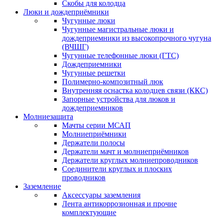
Скобы для колодца
Люки и дождеприёмники
Чугунные люки
Чугунные магистральные люки и
дождеприемники из высокопрочного чугуна
(ВЧШГ)
Чугунные телефонные люки (ГТС)
Дождеприемники
Чугунные решетки
Полимерно-композитный люк
Внутренняя оснастка колодцев связи (ККС)
Запорные устройства для люков и
дождеприемников
Молниезащита
Мачты серии МСАП
Молниеприёмники
Держатели полосы
Держатели мачт и молниеприёмников
Держатели круглых молниепроводников
Cоединители круглых и плоских
проводников
Заземление
Аксессуары заземления
Лента антикоррозионная и прочие
комплектующие