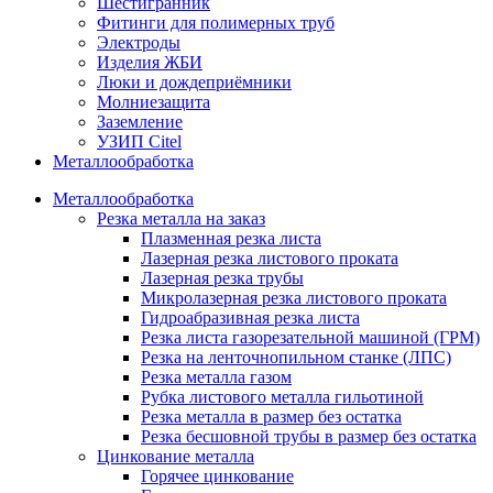
Шестигранник
Фитинги для полимерных труб
Электроды
Изделия ЖБИ
Люки и дождеприёмники
Молниезащита
Заземление
УЗИП Citel
Металлообработка
Металлообработка
Резка металла на заказ
Плазменная резка листа
Лазерная резка листового проката
Лазерная резка трубы
Микролазерная резка листового проката
Гидроабразивная резка листа
Резка листа газорезательной машиной (ГРМ)
Резка на ленточнопильном станке (ЛПС)
Резка металла газом
Рубка листового металла гильотиной
Резка металла в размер без остатка
Резка бесшовной трубы в размер без остатка
Цинкование металла
Горячее цинкование