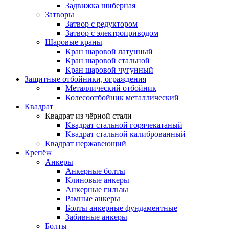
Задвижка шиберная
Затворы
Затвор с редуктором
Затвор с электроприводом
Шаровые краны
Кран шаровой латунный
Кран шаровой стальной
Кран шаровой чугунный
Защитные отбойники, ограждения
Металлический отбойник
Колесоотбойник металлический
Квадрат
Квадрат из чёрной стали
Квадрат стальной горячекатаный
Квадрат стальной калиброванный
Квадрат нержавеющий
Крепёж
Анкеры
Анкерные болты
Клиновые анкеры
Анкерные гильзы
Рамные анкеры
Болты анкерные фундаментные
Забивные анкеры
Болты