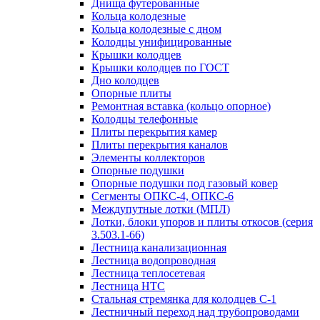
Днища футерованные
Кольца колодезные
Кольца колодезные с дном
Колодцы унифицированные
Крышки колодцев
Крышки колодцев по ГОСТ
Дно колодцев
Опорные плиты
Ремонтная вставка (кольцо опорное)
Колодцы телефонные
Плиты перекрытия камер
Плиты перекрытия каналов
Элементы коллекторов
Опорные подушки
Опорные подушки под газовый ковер
Сегменты ОПКС-4, ОПКС-6
Междупутные лотки (МПЛ)
Лотки, блоки упоров и плиты откосов (серия
3.503.1-66)
Лестница канализационная
Лестница водопроводная
Лестница теплосетевая
Лестница НТС
Стальная стремянка для колодцев С-1
Лестничный переход над трубопроводами