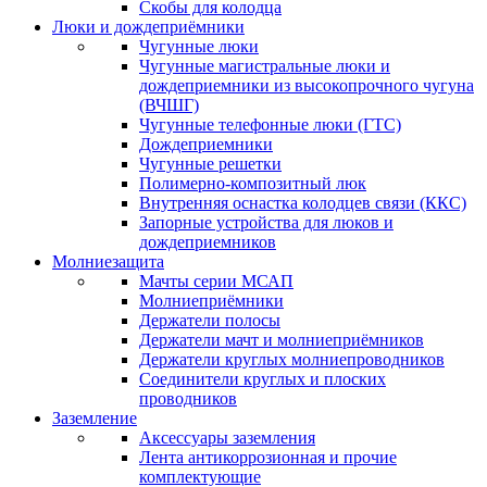
Скобы для колодца
Люки и дождеприёмники
Чугунные люки
Чугунные магистральные люки и
дождеприемники из высокопрочного чугуна
(ВЧШГ)
Чугунные телефонные люки (ГТС)
Дождеприемники
Чугунные решетки
Полимерно-композитный люк
Внутренняя оснастка колодцев связи (ККС)
Запорные устройства для люков и
дождеприемников
Молниезащита
Мачты серии МСАП
Молниеприёмники
Держатели полосы
Держатели мачт и молниеприёмников
Держатели круглых молниепроводников
Cоединители круглых и плоских
проводников
Заземление
Аксессуары заземления
Лента антикоррозионная и прочие
комплектующие