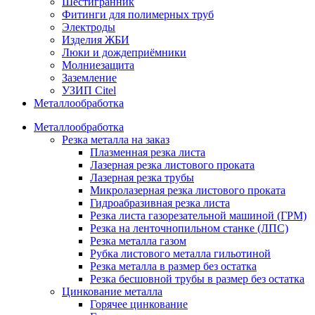
Шестигранник
Фитинги для полимерных труб
Электроды
Изделия ЖБИ
Люки и дождеприёмники
Молниезащита
Заземление
УЗИП Citel
Металлообработка
Металлообработка
Резка металла на заказ
Плазменная резка листа
Лазерная резка листового проката
Лазерная резка трубы
Микролазерная резка листового проката
Гидроабразивная резка листа
Резка листа газорезательной машиной (ГРМ)
Резка на ленточнопильном станке (ЛПС)
Резка металла газом
Рубка листового металла гильотиной
Резка металла в размер без остатка
Резка бесшовной трубы в размер без остатка
Цинкование металла
Горячее цинкование