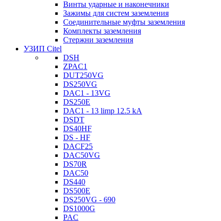
Винты ударные и наконечники
Зажимы для систем заземления
Соединительные муфты заземления
Комплекты заземления
Стержни заземления
УЗИП Citel
DSH
ZPAC1
DUT250VG
DS250VG
DAC1 - 13VG
DS250E
DAC1 - 13 limp 12.5 kA
DSDT
DS40HF
DS - HF
DACF25
DAC50VG
DS70R
DAC50
DS440
DS500E
DS250VG - 690
DS1000G
PAC