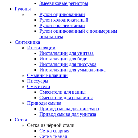
Змеевиковые регистры
Рулоны
Рулон оцинкованный
Рулон холоднокатаный
Рулон горячекатаный
Рулон оцинкованный с полимерным
покрытием
Сантехника
Инсталляции
Инсталляции для унитаза
Инсталляции для биде
Инсталляции для писсуара
Инсталляции для умывальника
Смывные клавиши
Писсуары
Смесители
Смесители для ванны
Смесители для раковины
Приводы смыва
Привод смыва для писсуара
Привод смыва для унитаза
Сетка
Сетка из чёрной стали
Сетка сварная
Сетка тканая