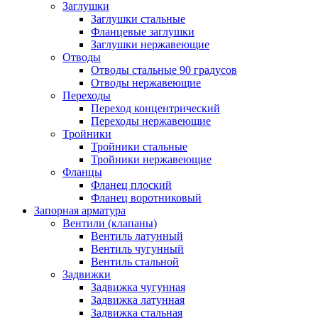
Заглушки
Заглушки стальные
Фланцевые заглушки
Заглушки нержавеющие
Отводы
Отводы стальные 90 градусов
Отводы нержавеющие
Переходы
Переход концентрический
Переходы нержавеющие
Тройники
Тройники стальные
Тройники нержавеющие
Фланцы
Фланец плоский
Фланец воротниковый
Запорная арматура
Вентили (клапаны)
Вентиль латунный
Вентиль чугунный
Вентиль стальной
Задвижки
Задвижка чугунная
Задвижка латунная
Задвижка стальная