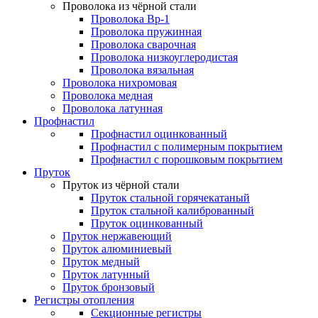
Проволока из чёрной стали
Проволока Вр-1
Проволока пружинная
Проволока сварочная
Проволока низкоуглеродистая
Проволока вязальная
Проволока нихромовая
Проволока медная
Проволока латунная
Профнастил
Профнастил оцинкованный
Профнастил с полимерным покрытием
Профнастил с порошковым покрытием
Пруток
Пруток из чёрной стали
Пруток стальной горячекатаный
Пруток стальной калиброванный
Пруток оцинкованный
Пруток нержавеющий
Пруток алюминиевый
Пруток медный
Пруток латунный
Пруток бронзовый
Регистры отопления
Секционные регистры