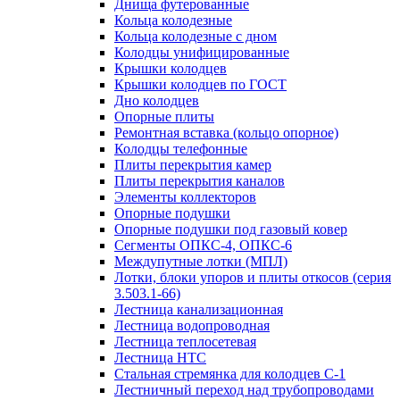
Днища футерованные
Кольца колодезные
Кольца колодезные с дном
Колодцы унифицированные
Крышки колодцев
Крышки колодцев по ГОСТ
Дно колодцев
Опорные плиты
Ремонтная вставка (кольцо опорное)
Колодцы телефонные
Плиты перекрытия камер
Плиты перекрытия каналов
Элементы коллекторов
Опорные подушки
Опорные подушки под газовый ковер
Сегменты ОПКС-4, ОПКС-6
Междупутные лотки (МПЛ)
Лотки, блоки упоров и плиты откосов (серия
3.503.1-66)
Лестница канализационная
Лестница водопроводная
Лестница теплосетевая
Лестница НТС
Стальная стремянка для колодцев С-1
Лестничный переход над трубопроводами