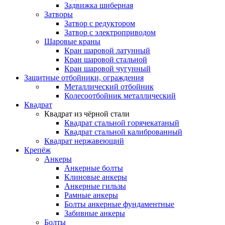
Задвижка шиберная
Затворы
Затвор с редуктором
Затвор с электроприводом
Шаровые краны
Кран шаровой латунный
Кран шаровой стальной
Кран шаровой чугунный
Защитные отбойники, ограждения
Металлический отбойник
Колесоотбойник металлический
Квадрат
Квадрат из чёрной стали
Квадрат стальной горячекатаный
Квадрат стальной калиброванный
Квадрат нержавеющий
Крепёж
Анкеры
Анкерные болты
Клиновые анкеры
Анкерные гильзы
Рамные анкеры
Болты анкерные фундаментные
Забивные анкеры
Болты