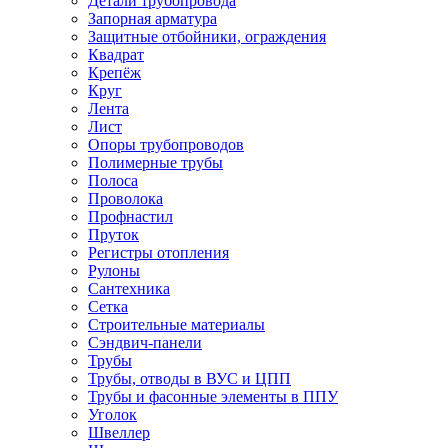
Детали трубопровода
Запорная арматура
Защитные отбойники, ограждения
Квадрат
Крепёж
Круг
Лента
Лист
Опоры трубопроводов
Полимерные трубы
Полоса
Проволока
Профнастил
Пруток
Регистры отопления
Рулоны
Сантехника
Сетка
Строительные материалы
Сэндвич-панели
Трубы
Трубы, отводы в ВУС и ЦПП
Трубы и фасонные элементы в ППУ
Уголок
Швеллер