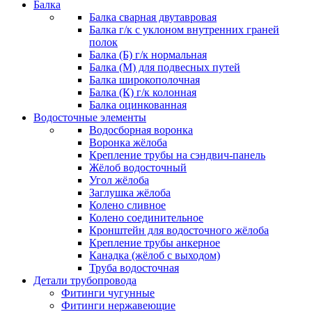
Балка
Балка сварная двутавровая
Балка г/к с уклоном внутренних граней
полок
Балка (Б) г/к нормальная
Балка (М) для подвесных путей
Балка широкополочная
Балка (К) г/к колонная
Балка оцинкованная
Водосточные элементы
Водосборная воронка
Воронка жёлоба
Крепление трубы на сэндвич-панель
Жёлоб водосточный
Угол жёлоба
Заглушка жёлоба
Колено сливное
Колено соединительное
Кронштейн для водосточного жёлоба
Крепление трубы анкерное
Канадка (жёлоб с выходом)
Труба водосточная
Детали трубопровода
Фитинги чугунные
Фитинги нержавеющие