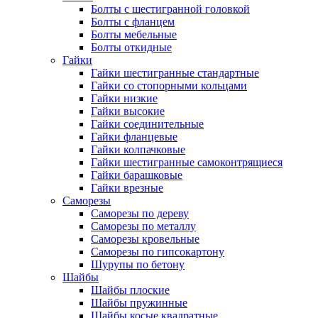
Болты с шестигранной головкой
Болты с фланцем
Болты мебельные
Болты откидные
Гайки
Гайки шестигранные стандартные
Гайки со стопорными кольцами
Гайки низкие
Гайки высокие
Гайки соединительные
Гайки фланцевые
Гайки колпачковые
Гайки шестигранные самоконтрящиеся
Гайки барашковые
Гайки врезные
Саморезы
Саморезы по дереву
Саморезы по металлу
Саморезы кровельные
Саморезы по гипсокартону
Шурупы по бетону
Шайбы
Шайбы плоские
Шайбы пружинные
Шайбы косые квадратные