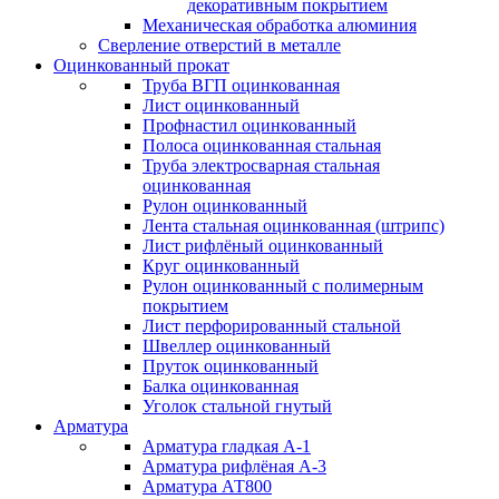
декоративным покрытием
Механическая обработка алюминия
Сверление отверстий в металле
Оцинкованный прокат
Труба ВГП оцинкованная
Лист оцинкованный
Профнастил оцинкованный
Полоса оцинкованная стальная
Труба электросварная стальная
оцинкованная
Рулон оцинкованный
Лента стальная оцинкованная (штрипс)
Лист рифлёный оцинкованный
Круг оцинкованный
Рулон оцинкованный с полимерным
покрытием
Лист перфорированный стальной
Швеллер оцинкованный
Пруток оцинкованный
Балка оцинкованная
Уголок стальной гнутый
Арматура
Арматура гладкая А-1
Арматура рифлёная А-3
Арматура АТ800