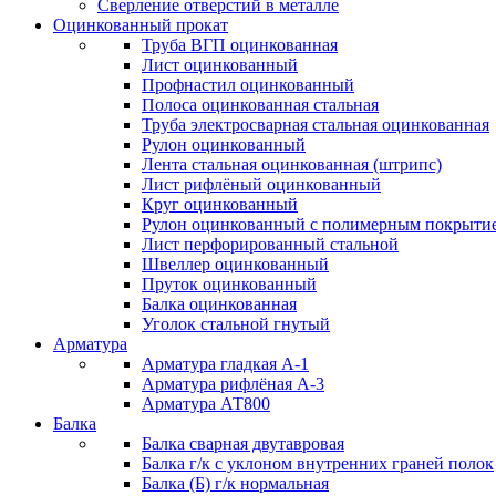
Сверление отверстий в металле
Оцинкованный прокат
Труба ВГП оцинкованная
Лист оцинкованный
Профнастил оцинкованный
Полоса оцинкованная стальная
Труба электросварная стальная оцинкованная
Рулон оцинкованный
Лента стальная оцинкованная (штрипс)
Лист рифлёный оцинкованный
Круг оцинкованный
Рулон оцинкованный с полимерным покрыти
Лист перфорированный стальной
Швеллер оцинкованный
Пруток оцинкованный
Балка оцинкованная
Уголок стальной гнутый
Арматура
Арматура гладкая А-1
Арматура рифлёная А-3
Арматура АТ800
Балка
Балка сварная двутавровая
Балка г/к с уклоном внутренних граней полок
Балка (Б) г/к нормальная