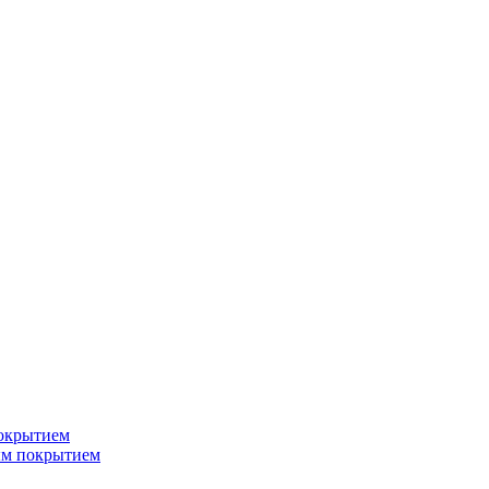
окрытием
ым покрытием