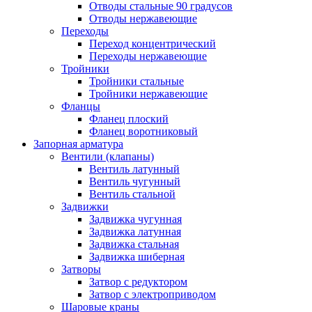
Отводы стальные 90 градусов
Отводы нержавеющие
Переходы
Переход концентрический
Переходы нержавеющие
Тройники
Тройники стальные
Тройники нержавеющие
Фланцы
Фланец плоский
Фланец воротниковый
Запорная арматура
Вентили (клапаны)
Вентиль латунный
Вентиль чугунный
Вентиль стальной
Задвижки
Задвижка чугунная
Задвижка латунная
Задвижка стальная
Задвижка шиберная
Затворы
Затвор с редуктором
Затвор с электроприводом
Шаровые краны