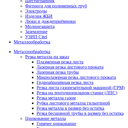
Шестигранник
Фитинги для полимерных труб
Электроды
Изделия ЖБИ
Люки и дождеприёмники
Молниезащита
Заземление
УЗИП Citel
Металлообработка
Металлообработка
Резка металла на заказ
Плазменная резка листа
Лазерная резка листового проката
Лазерная резка трубы
Микролазерная резка листового проката
Гидроабразивная резка листа
Резка листа газорезательной машиной (ГРМ)
Резка на ленточнопильном станке (ЛПС)
Резка металла газом
Рубка листового металла гильотиной
Резка металла в размер без остатка
Резка бесшовной трубы в размер без остатка
Цинкование металла
Горячее цинкование