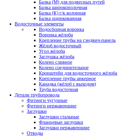
Балка (М) для подвесных путей
Балка широкополочная
Балка (К) г/к колонная
Балка оцинкованная
Водосточные элементы
Водосборная воронка
Воронка жёлоба
Крепление трубы на сэндвич-панель
Жёлоб водосточный
Угол жёлоба
Заглушка жёлоба
Колено сливное
Колено соединительное
Кронштейн для водосточного жёлоба
Крепление трубы анкерное
Канадка (жёлоб с выходом)
Труба водосточная
Детали трубопровода
Фитинги чугунные
Фитинги нержавеющие
Заглушки
Заглушки стальные
Фланцевые заглушки
Заглушки нержавеющие
Отводы