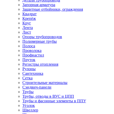
Детали трубопровода
Запорная арматура
Защитные отбойники, ограждения
Квадрат
Крепёж
Круг
Лента
Лист
Опоры трубопроводов
Полимерные трубы
Полоса
Проволока
Профнастил
Пруток
Регистры отопления
Рулоны
Сантехника
Сетка
Строительные материалы
Сэндвич-панели
Трубы
Трубы, отводы в ВУС и ЦПП
Трубы и фасонные элементы в ППУ
Уголок
Швеллер