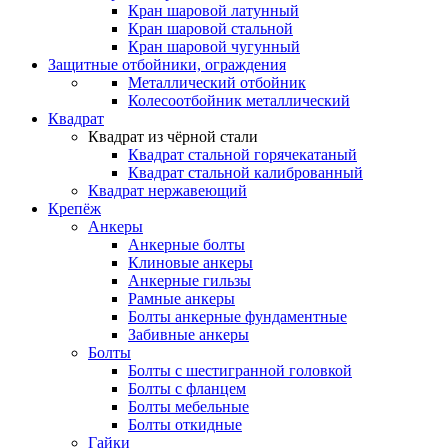
Кран шаровой латунный
Кран шаровой стальной
Кран шаровой чугунный
Защитные отбойники, ограждения
Металлический отбойник
Колесоотбойник металлический
Квадрат
Квадрат из чёрной стали
Квадрат стальной горячекатаный
Квадрат стальной калиброванный
Квадрат нержавеющий
Крепёж
Анкеры
Анкерные болты
Клиновые анкеры
Анкерные гильзы
Рамные анкеры
Болты анкерные фундаментные
Забивные анкеры
Болты
Болты с шестигранной головкой
Болты с фланцем
Болты мебельные
Болты откидные
Гайки