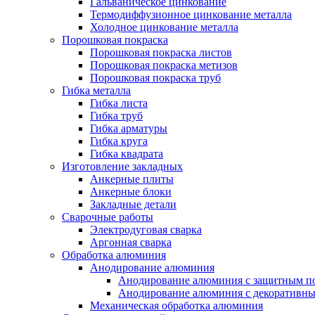
Гальваническое цинкование
Термодиффузионное цинкование металла
Холодное цинкование металла
Порошковая покраска
Порошковая покраска листов
Порошковая покраска метизов
Порошковая покраска труб
Гибка металла
Гибка листа
Гибка труб
Гибка арматуры
Гибка круга
Гибка квадрата
Изготовление закладных
Анкерные плиты
Анкерные блоки
Закладные детали
Сварочные работы
Электродуговая сварка
Аргонная сварка
Обработка алюминия
Анодирование алюминия
Анодирование алюминия с защитным п
Анодирование алюминия с декоративн
Механическая обработка алюминия