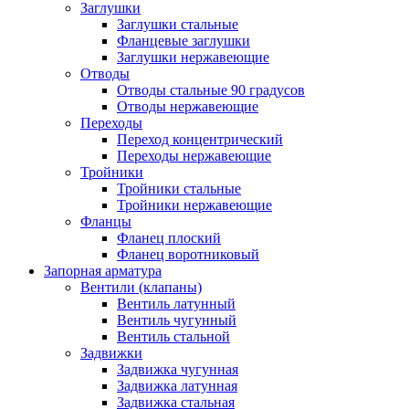
Заглушки
Заглушки стальные
Фланцевые заглушки
Заглушки нержавеющие
Отводы
Отводы стальные 90 градусов
Отводы нержавеющие
Переходы
Переход концентрический
Переходы нержавеющие
Тройники
Тройники стальные
Тройники нержавеющие
Фланцы
Фланец плоский
Фланец воротниковый
Запорная арматура
Вентили (клапаны)
Вентиль латунный
Вентиль чугунный
Вентиль стальной
Задвижки
Задвижка чугунная
Задвижка латунная
Задвижка стальная