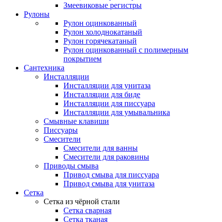
Змеевиковые регистры
Рулоны
Рулон оцинкованный
Рулон холоднокатаный
Рулон горячекатаный
Рулон оцинкованный с полимерным
покрытием
Сантехника
Инсталляции
Инсталляции для унитаза
Инсталляции для биде
Инсталляции для писсуара
Инсталляции для умывальника
Смывные клавиши
Писсуары
Смесители
Смесители для ванны
Смесители для раковины
Приводы смыва
Привод смыва для писсуара
Привод смыва для унитаза
Сетка
Сетка из чёрной стали
Сетка сварная
Сетка тканая