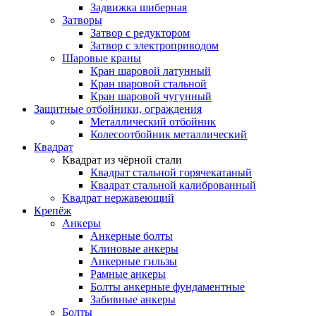
Задвижка шиберная
Затворы
Затвор с редуктором
Затвор с электроприводом
Шаровые краны
Кран шаровой латунный
Кран шаровой стальной
Кран шаровой чугунный
Защитные отбойники, ограждения
Металлический отбойник
Колесоотбойник металлический
Квадрат
Квадрат из чёрной стали
Квадрат стальной горячекатаный
Квадрат стальной калиброванный
Квадрат нержавеющий
Крепёж
Анкеры
Анкерные болты
Клиновые анкеры
Анкерные гильзы
Рамные анкеры
Болты анкерные фундаментные
Забивные анкеры
Болты