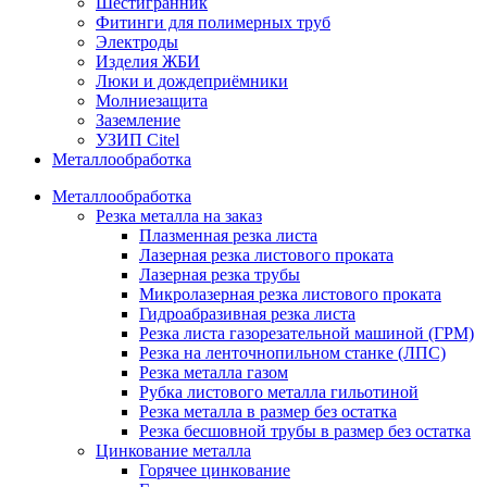
Шестигранник
Фитинги для полимерных труб
Электроды
Изделия ЖБИ
Люки и дождеприёмники
Молниезащита
Заземление
УЗИП Citel
Металлообработка
Металлообработка
Резка металла на заказ
Плазменная резка листа
Лазерная резка листового проката
Лазерная резка трубы
Микролазерная резка листового проката
Гидроабразивная резка листа
Резка листа газорезательной машиной (ГРМ)
Резка на ленточнопильном станке (ЛПС)
Резка металла газом
Рубка листового металла гильотиной
Резка металла в размер без остатка
Резка бесшовной трубы в размер без остатка
Цинкование металла
Горячее цинкование