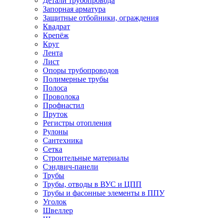
Детали трубопровода
Запорная арматура
Защитные отбойники, ограждения
Квадрат
Крепёж
Круг
Лента
Лист
Опоры трубопроводов
Полимерные трубы
Полоса
Проволока
Профнастил
Пруток
Регистры отопления
Рулоны
Сантехника
Сетка
Строительные материалы
Сэндвич-панели
Трубы
Трубы, отводы в ВУС и ЦПП
Трубы и фасонные элементы в ППУ
Уголок
Швеллер