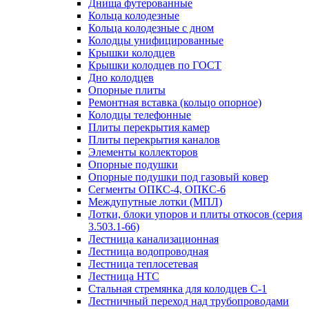
Днища футерованные
Кольца колодезные
Кольца колодезные с дном
Колодцы унифицированные
Крышки колодцев
Крышки колодцев по ГОСТ
Дно колодцев
Опорные плиты
Ремонтная вставка (кольцо опорное)
Колодцы телефонные
Плиты перекрытия камер
Плиты перекрытия каналов
Элементы коллекторов
Опорные подушки
Опорные подушки под газовый ковер
Сегменты ОПКС-4, ОПКС-6
Междупутные лотки (МПЛ)
Лотки, блоки упоров и плиты откосов (серия
3.503.1-66)
Лестница канализационная
Лестница водопроводная
Лестница теплосетевая
Лестница НТС
Стальная стремянка для колодцев С-1
Лестничный переход над трубопроводами