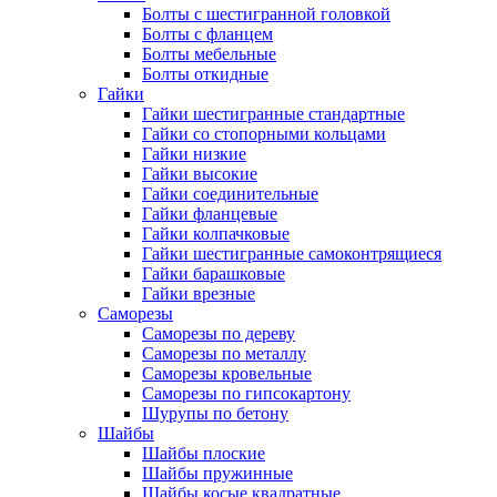
Болты с шестигранной головкой
Болты с фланцем
Болты мебельные
Болты откидные
Гайки
Гайки шестигранные стандартные
Гайки со стопорными кольцами
Гайки низкие
Гайки высокие
Гайки соединительные
Гайки фланцевые
Гайки колпачковые
Гайки шестигранные самоконтрящиеся
Гайки барашковые
Гайки врезные
Саморезы
Саморезы по дереву
Саморезы по металлу
Саморезы кровельные
Саморезы по гипсокартону
Шурупы по бетону
Шайбы
Шайбы плоские
Шайбы пружинные
Шайбы косые квадратные