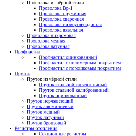
Проволока из чёрной стали
Проволока Вр-1
Проволока пружинная
Проволока сварочная
Проволока низкоуглеродистая
Проволока вязальная
Проволока нихромовая
Проволока медная
Проволока латунная
Профнастил
Профнастил оцинкованный
Профнастил с полимерным покрытием
Профнастил с порошковым покрытием
Пруток
Пруток из чёрной стали
Пруток стальной горячекатаный
Пруток стальной калиброванный
Пруток оцинкованный
Пруток нержавеющий
Пруток алюминиевый
Пруток медный
Пруток латунный
Пруток бронзовый
Регистры отопления
Секционные регистры