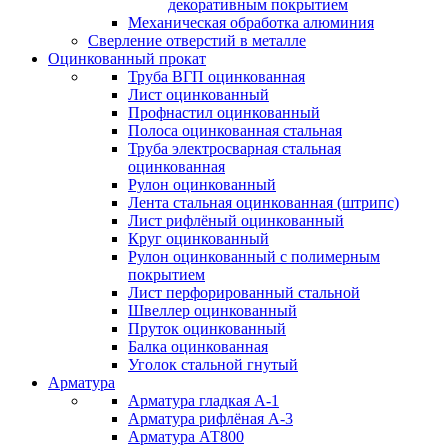
декоративным покрытием
Механическая обработка алюминия
Сверление отверстий в металле
Оцинкованный прокат
Труба ВГП оцинкованная
Лист оцинкованный
Профнастил оцинкованный
Полоса оцинкованная стальная
Труба электросварная стальная
оцинкованная
Рулон оцинкованный
Лента стальная оцинкованная (штрипс)
Лист рифлёный оцинкованный
Круг оцинкованный
Рулон оцинкованный с полимерным
покрытием
Лист перфорированный стальной
Швеллер оцинкованный
Пруток оцинкованный
Балка оцинкованная
Уголок стальной гнутый
Арматура
Арматура гладкая А-1
Арматура рифлёная А-3
Арматура АТ800