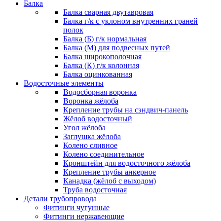
Балка
Балка сварная двутавровая
Балка г/к с уклоном внутренних граней
полок
Балка (Б) г/к нормальная
Балка (М) для подвесных путей
Балка широкополочная
Балка (К) г/к колонная
Балка оцинкованная
Водосточные элементы
Водосборная воронка
Воронка жёлоба
Крепление трубы на сэндвич-панель
Жёлоб водосточный
Угол жёлоба
Заглушка жёлоба
Колено сливное
Колено соединительное
Кронштейн для водосточного жёлоба
Крепление трубы анкерное
Канадка (жёлоб с выходом)
Труба водосточная
Детали трубопровода
Фитинги чугунные
Фитинги нержавеющие