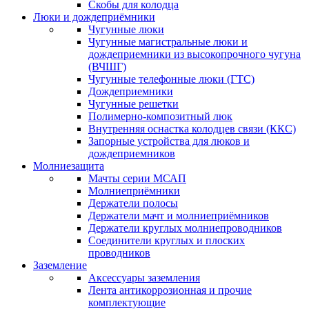
Скобы для колодца
Люки и дождеприёмники
Чугунные люки
Чугунные магистральные люки и
дождеприемники из высокопрочного чугуна
(ВЧШГ)
Чугунные телефонные люки (ГТС)
Дождеприемники
Чугунные решетки
Полимерно-композитный люк
Внутренняя оснастка колодцев связи (ККС)
Запорные устройства для люков и
дождеприемников
Молниезащита
Мачты серии МСАП
Молниеприёмники
Держатели полосы
Держатели мачт и молниеприёмников
Держатели круглых молниепроводников
Cоединители круглых и плоских
проводников
Заземление
Аксессуары заземления
Лента антикоррозионная и прочие
комплектующие