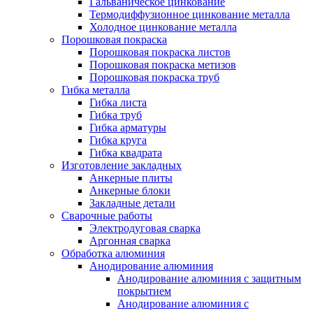
Гальваническое цинкование
Термодиффузионное цинкование металла
Холодное цинкование металла
Порошковая покраска
Порошковая покраска листов
Порошковая покраска метизов
Порошковая покраска труб
Гибка металла
Гибка листа
Гибка труб
Гибка арматуры
Гибка круга
Гибка квадрата
Изготовление закладных
Анкерные плиты
Анкерные блоки
Закладные детали
Сварочные работы
Электродуговая сварка
Аргонная сварка
Обработка алюминия
Анодирование алюминия
Анодирование алюминия с защитным
покрытием
Анодирование алюминия с