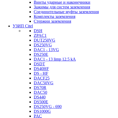
Винты ударные и наконечники
Зажимы для систем заземления
Соединительные муфты заземления
Комплекты заземления
Стержни заземления
УЗИП Citel
DSH
ZPAC1
DUT250VG
DS250VG
DAC1 - 13VG
DS250E
DAC1 - 13 limp 12.5 kA
DSDT
DS40HF
DS - HF
DACF25
DAC50VG
DS70R
DAC50
DS440
DS500E
DS250VG - 690
DS1000G
PAC