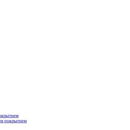
окрытием
ым покрытием