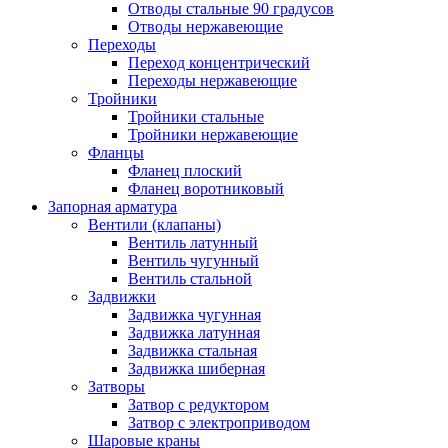
Отводы стальные 90 градусов
Отводы нержавеющие
Переходы
Переход концентрический
Переходы нержавеющие
Тройники
Тройники стальные
Тройники нержавеющие
Фланцы
Фланец плоский
Фланец воротниковый
Запорная арматура
Вентили (клапаны)
Вентиль латунный
Вентиль чугунный
Вентиль стальной
Задвижки
Задвижка чугунная
Задвижка латунная
Задвижка стальная
Задвижка шиберная
Затворы
Затвор с редуктором
Затвор с электроприводом
Шаровые краны