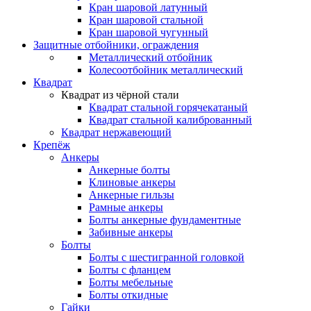
Кран шаровой латунный
Кран шаровой стальной
Кран шаровой чугунный
Защитные отбойники, ограждения
Металлический отбойник
Колесоотбойник металлический
Квадрат
Квадрат из чёрной стали
Квадрат стальной горячекатаный
Квадрат стальной калиброванный
Квадрат нержавеющий
Крепёж
Анкеры
Анкерные болты
Клиновые анкеры
Анкерные гильзы
Рамные анкеры
Болты анкерные фундаментные
Забивные анкеры
Болты
Болты с шестигранной головкой
Болты с фланцем
Болты мебельные
Болты откидные
Гайки