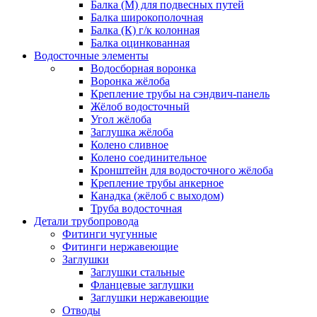
Балка (М) для подвесных путей
Балка широкополочная
Балка (К) г/к колонная
Балка оцинкованная
Водосточные элементы
Водосборная воронка
Воронка жёлоба
Крепление трубы на сэндвич-панель
Жёлоб водосточный
Угол жёлоба
Заглушка жёлоба
Колено сливное
Колено соединительное
Кронштейн для водосточного жёлоба
Крепление трубы анкерное
Канадка (жёлоб с выходом)
Труба водосточная
Детали трубопровода
Фитинги чугунные
Фитинги нержавеющие
Заглушки
Заглушки стальные
Фланцевые заглушки
Заглушки нержавеющие
Отводы