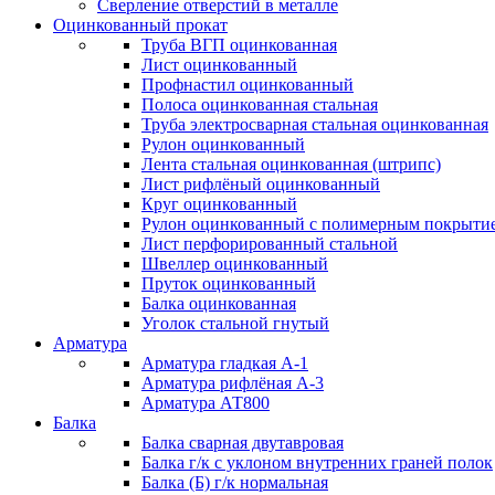
Сверление отверстий в металле
Оцинкованный прокат
Труба ВГП оцинкованная
Лист оцинкованный
Профнастил оцинкованный
Полоса оцинкованная стальная
Труба электросварная стальная оцинкованная
Рулон оцинкованный
Лента стальная оцинкованная (штрипс)
Лист рифлёный оцинкованный
Круг оцинкованный
Рулон оцинкованный с полимерным покрыти
Лист перфорированный стальной
Швеллер оцинкованный
Пруток оцинкованный
Балка оцинкованная
Уголок стальной гнутый
Арматура
Арматура гладкая А-1
Арматура рифлёная А-3
Арматура АТ800
Балка
Балка сварная двутавровая
Балка г/к с уклоном внутренних граней полок
Балка (Б) г/к нормальная