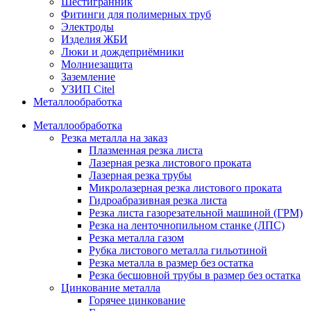
Шестигранник
Фитинги для полимерных труб
Электроды
Изделия ЖБИ
Люки и дождеприёмники
Молниезащита
Заземление
УЗИП Citel
Металлообработка
Металлообработка
Резка металла на заказ
Плазменная резка листа
Лазерная резка листового проката
Лазерная резка трубы
Микролазерная резка листового проката
Гидроабразивная резка листа
Резка листа газорезательной машиной (ГРМ)
Резка на ленточнопильном станке (ЛПС)
Резка металла газом
Рубка листового металла гильотиной
Резка металла в размер без остатка
Резка бесшовной трубы в размер без остатка
Цинкование металла
Горячее цинкование