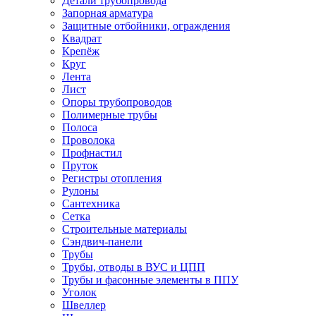
Детали трубопровода
Запорная арматура
Защитные отбойники, ограждения
Квадрат
Крепёж
Круг
Лента
Лист
Опоры трубопроводов
Полимерные трубы
Полоса
Проволока
Профнастил
Пруток
Регистры отопления
Рулоны
Сантехника
Сетка
Строительные материалы
Сэндвич-панели
Трубы
Трубы, отводы в ВУС и ЦПП
Трубы и фасонные элементы в ППУ
Уголок
Швеллер