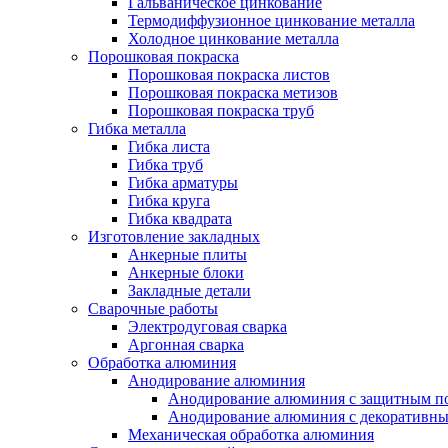
Гальваническое цинкование
Термодиффузионное цинкование металла
Холодное цинкование металла
Порошковая покраска
Порошковая покраска листов
Порошковая покраска метизов
Порошковая покраска труб
Гибка металла
Гибка листа
Гибка труб
Гибка арматуры
Гибка круга
Гибка квадрата
Изготовление закладных
Анкерные плиты
Анкерные блоки
Закладные детали
Сварочные работы
Электродуговая сварка
Аргонная сварка
Обработка алюминия
Анодирование алюминия
Анодирование алюминия с защитным п
Анодирование алюминия с декоративн
Механическая обработка алюминия