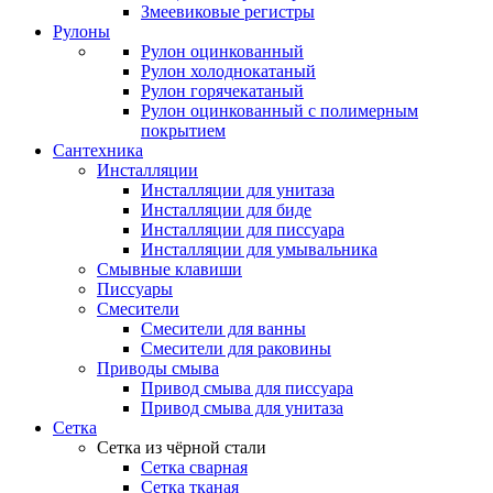
Змеевиковые регистры
Рулоны
Рулон оцинкованный
Рулон холоднокатаный
Рулон горячекатаный
Рулон оцинкованный с полимерным
покрытием
Сантехника
Инсталляции
Инсталляции для унитаза
Инсталляции для биде
Инсталляции для писсуара
Инсталляции для умывальника
Смывные клавиши
Писсуары
Смесители
Смесители для ванны
Смесители для раковины
Приводы смыва
Привод смыва для писсуара
Привод смыва для унитаза
Сетка
Сетка из чёрной стали
Сетка сварная
Сетка тканая