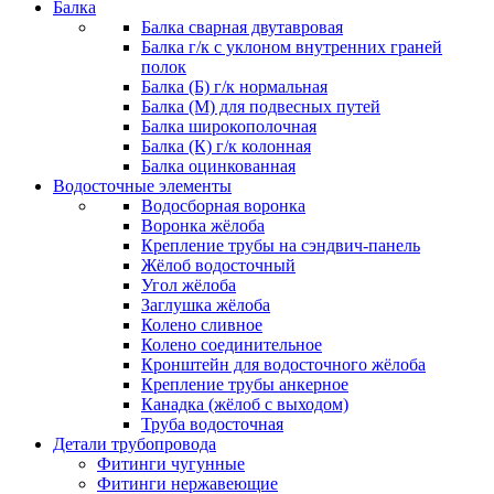
Балка
Балка сварная двутавровая
Балка г/к с уклоном внутренних граней
полок
Балка (Б) г/к нормальная
Балка (М) для подвесных путей
Балка широкополочная
Балка (К) г/к колонная
Балка оцинкованная
Водосточные элементы
Водосборная воронка
Воронка жёлоба
Крепление трубы на сэндвич-панель
Жёлоб водосточный
Угол жёлоба
Заглушка жёлоба
Колено сливное
Колено соединительное
Кронштейн для водосточного жёлоба
Крепление трубы анкерное
Канадка (жёлоб с выходом)
Труба водосточная
Детали трубопровода
Фитинги чугунные
Фитинги нержавеющие