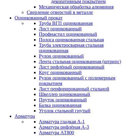
декоративным покрытием
Механическая обработка алюминия
Сверление отверстий в металле
Оцинкованный прокат
Труба ВГП оцинкованная
Лист оцинкованный
Профнастил оцинкованный
Полоса оцинкованная стальная
Труба электросварная стальная
оцинкованная
Рулон оцинкованный
Лента стальная оцинкованная (штрипс)
Лист рифлёный оцинкованный
Круг оцинкованный
Рулон оцинкованный с полимерным
покрытием
Лист перфорированный стальной
Швеллер оцинкованный
Пруток оцинкованный
Балка оцинкованная
Уголок стальной гнутый
Арматура
Арматура гладкая А-1
Арматура рифлёная А-3
Арматура АТ800