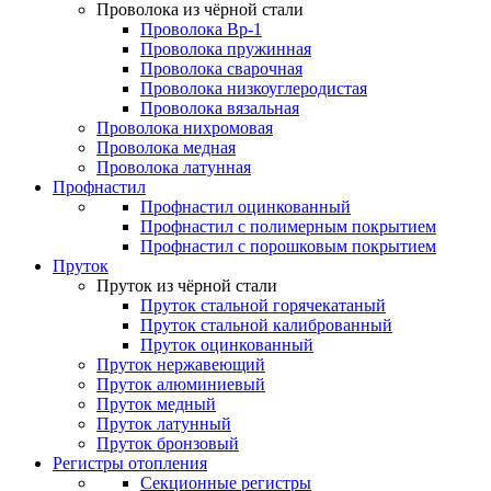
Проволока из чёрной стали
Проволока Вр-1
Проволока пружинная
Проволока сварочная
Проволока низкоуглеродистая
Проволока вязальная
Проволока нихромовая
Проволока медная
Проволока латунная
Профнастил
Профнастил оцинкованный
Профнастил с полимерным покрытием
Профнастил с порошковым покрытием
Пруток
Пруток из чёрной стали
Пруток стальной горячекатаный
Пруток стальной калиброванный
Пруток оцинкованный
Пруток нержавеющий
Пруток алюминиевый
Пруток медный
Пруток латунный
Пруток бронзовый
Регистры отопления
Секционные регистры