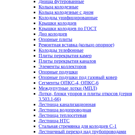
Днища футерованные
Кольца колодезные
Кольца колодезные с дном
Колодцы унифицированные
Крышки колодцев
Крышки колодцев по ГОСТ
Дно колодцев
Опорные плиты
Ремонтная вставка (кольцо опорное)
Колодцы телефонные
Плиты перекрытия камер
Плиты перекрытия каналов
Элементы коллекторов
Опорные подушки
Опорные подушки под газовый ковер
Сегменты ОПКС-4, ОПКС-6
Междупутные лотки (МПЛ)
Лотки, блоки упоров и плиты откосов (серия
3.503.1-66)
Лестница канализационная
Лестница водопроводная
Лестница теплосетевая
Лестница НТС
Стальная стремянка для колодцев С-1
Лестничный переход над трубопроводами