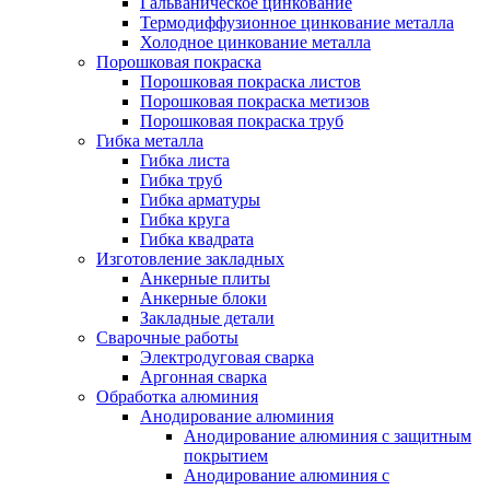
Гальваническое цинкование
Термодиффузионное цинкование металла
Холодное цинкование металла
Порошковая покраска
Порошковая покраска листов
Порошковая покраска метизов
Порошковая покраска труб
Гибка металла
Гибка листа
Гибка труб
Гибка арматуры
Гибка круга
Гибка квадрата
Изготовление закладных
Анкерные плиты
Анкерные блоки
Закладные детали
Сварочные работы
Электродуговая сварка
Аргонная сварка
Обработка алюминия
Анодирование алюминия
Анодирование алюминия с защитным
покрытием
Анодирование алюминия с