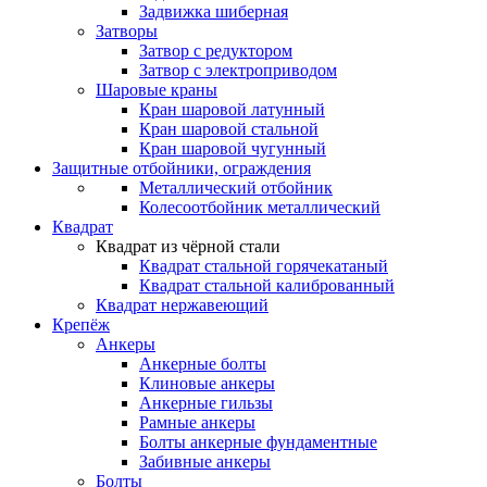
Задвижка шиберная
Затворы
Затвор с редуктором
Затвор с электроприводом
Шаровые краны
Кран шаровой латунный
Кран шаровой стальной
Кран шаровой чугунный
Защитные отбойники, ограждения
Металлический отбойник
Колесоотбойник металлический
Квадрат
Квадрат из чёрной стали
Квадрат стальной горячекатаный
Квадрат стальной калиброванный
Квадрат нержавеющий
Крепёж
Анкеры
Анкерные болты
Клиновые анкеры
Анкерные гильзы
Рамные анкеры
Болты анкерные фундаментные
Забивные анкеры
Болты