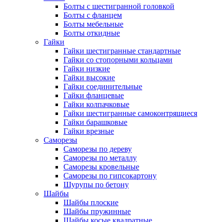
Болты с шестигранной головкой
Болты с фланцем
Болты мебельные
Болты откидные
Гайки
Гайки шестигранные стандартные
Гайки со стопорными кольцами
Гайки низкие
Гайки высокие
Гайки соединительные
Гайки фланцевые
Гайки колпачковые
Гайки шестигранные самоконтрящиеся
Гайки барашковые
Гайки врезные
Саморезы
Саморезы по дереву
Саморезы по металлу
Саморезы кровельные
Саморезы по гипсокартону
Шурупы по бетону
Шайбы
Шайбы плоские
Шайбы пружинные
Шайбы косые квадратные