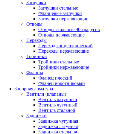
Заглушки
Заглушки стальные
Фланцевые заглушки
Заглушки нержавеющие
Отводы
Отводы стальные 90 градусов
Отводы нержавеющие
Переходы
Переход концентрический
Переходы нержавеющие
Тройники
Тройники стальные
Тройники нержавеющие
Фланцы
Фланец плоский
Фланец воротниковый
Запорная арматура
Вентили (клапаны)
Вентиль латунный
Вентиль чугунный
Вентиль стальной
Задвижки
Задвижка чугунная
Задвижка латунная
Задвижка стальная