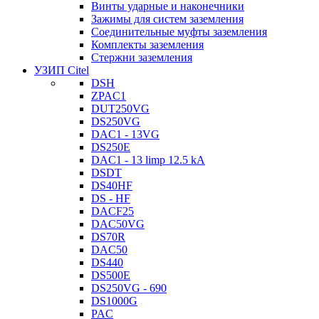
Винты ударные и наконечники
Зажимы для систем заземления
Соединительные муфты заземления
Комплекты заземления
Стержни заземления
УЗИП Citel
DSH
ZPAC1
DUT250VG
DS250VG
DAC1 - 13VG
DS250E
DAC1 - 13 limp 12.5 kA
DSDT
DS40HF
DS - HF
DACF25
DAC50VG
DS70R
DAC50
DS440
DS500E
DS250VG - 690
DS1000G
PAC