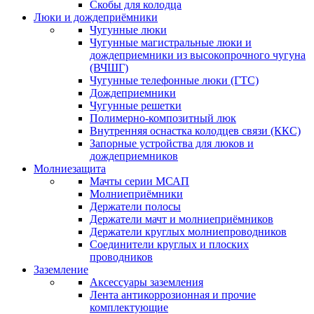
Скобы для колодца
Люки и дождеприёмники
Чугунные люки
Чугунные магистральные люки и
дождеприемники из высокопрочного чугуна
(ВЧШГ)
Чугунные телефонные люки (ГТС)
Дождеприемники
Чугунные решетки
Полимерно-композитный люк
Внутренняя оснастка колодцев связи (ККС)
Запорные устройства для люков и
дождеприемников
Молниезащита
Мачты серии МСАП
Молниеприёмники
Держатели полосы
Держатели мачт и молниеприёмников
Держатели круглых молниепроводников
Cоединители круглых и плоских
проводников
Заземление
Аксессуары заземления
Лента антикоррозионная и прочие
комплектующие