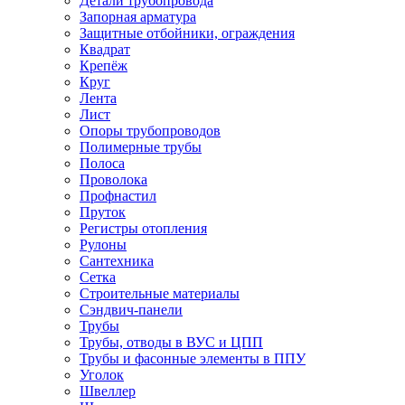
Детали трубопровода
Запорная арматура
Защитные отбойники, ограждения
Квадрат
Крепёж
Круг
Лента
Лист
Опоры трубопроводов
Полимерные трубы
Полоса
Проволока
Профнастил
Пруток
Регистры отопления
Рулоны
Сантехника
Сетка
Строительные материалы
Сэндвич-панели
Трубы
Трубы, отводы в ВУС и ЦПП
Трубы и фасонные элементы в ППУ
Уголок
Швеллер