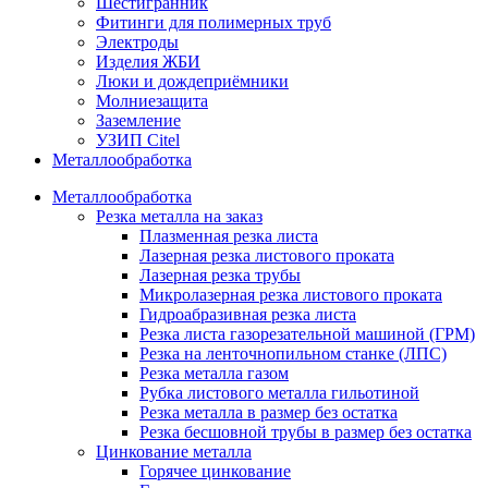
Шестигранник
Фитинги для полимерных труб
Электроды
Изделия ЖБИ
Люки и дождеприёмники
Молниезащита
Заземление
УЗИП Citel
Металлообработка
Металлообработка
Резка металла на заказ
Плазменная резка листа
Лазерная резка листового проката
Лазерная резка трубы
Микролазерная резка листового проката
Гидроабразивная резка листа
Резка листа газорезательной машиной (ГРМ)
Резка на ленточнопильном станке (ЛПС)
Резка металла газом
Рубка листового металла гильотиной
Резка металла в размер без остатка
Резка бесшовной трубы в размер без остатка
Цинкование металла
Горячее цинкование