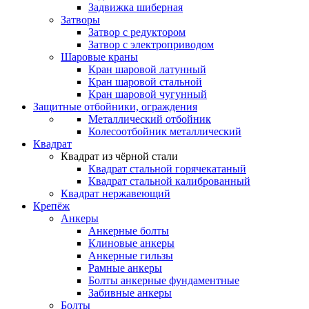
Задвижка шиберная
Затворы
Затвор с редуктором
Затвор с электроприводом
Шаровые краны
Кран шаровой латунный
Кран шаровой стальной
Кран шаровой чугунный
Защитные отбойники, ограждения
Металлический отбойник
Колесоотбойник металлический
Квадрат
Квадрат из чёрной стали
Квадрат стальной горячекатаный
Квадрат стальной калиброванный
Квадрат нержавеющий
Крепёж
Анкеры
Анкерные болты
Клиновые анкеры
Анкерные гильзы
Рамные анкеры
Болты анкерные фундаментные
Забивные анкеры
Болты