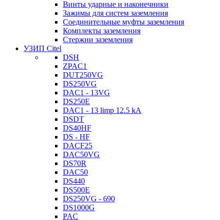
Винты ударные и наконечники
Зажимы для систем заземления
Соединительные муфты заземления
Комплекты заземления
Стержни заземления
УЗИП Citel
DSH
ZPAC1
DUT250VG
DS250VG
DAC1 - 13VG
DS250E
DAC1 - 13 limp 12.5 kA
DSDT
DS40HF
DS - HF
DACF25
DAC50VG
DS70R
DAC50
DS440
DS500E
DS250VG - 690
DS1000G
PAC