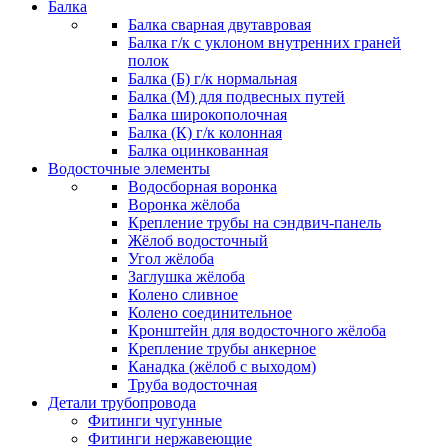
Балка
Балка сварная двутавровая
Балка г/к с уклоном внутренних граней
полок
Балка (Б) г/к нормальная
Балка (М) для подвесных путей
Балка широкополочная
Балка (К) г/к колонная
Балка оцинкованная
Водосточные элементы
Водосборная воронка
Воронка жёлоба
Крепление трубы на сэндвич-панель
Жёлоб водосточный
Угол жёлоба
Заглушка жёлоба
Колено сливное
Колено соединительное
Кронштейн для водосточного жёлоба
Крепление трубы анкерное
Канадка (жёлоб с выходом)
Труба водосточная
Детали трубопровода
Фитинги чугунные
Фитинги нержавеющие