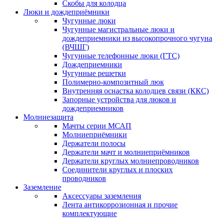
Скобы для колодца
Люки и дождеприёмники
Чугунные люки
Чугунные магистральные люки и
дождеприемники из высокопрочного чугуна
(ВЧШГ)
Чугунные телефонные люки (ГТС)
Дождеприемники
Чугунные решетки
Полимерно-композитный люк
Внутренняя оснастка колодцев связи (ККС)
Запорные устройства для люков и
дождеприемников
Молниезащита
Мачты серии МСАП
Молниеприёмники
Держатели полосы
Держатели мачт и молниеприёмников
Держатели круглых молниепроводников
Cоединители круглых и плоских
проводников
Заземление
Аксессуары заземления
Лента антикоррозионная и прочие
комплектующие