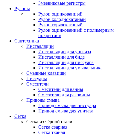
Змеевиковые регистры
Рулоны
Рулон оцинкованный
Рулон холоднокатаный
Рулон горячекатаный
Рулон оцинкованный с полимерным
покрытием
Сантехника
Инсталляции
Инсталляции для унитаза
Инсталляции для биде
Инсталляции для писсуара
Инсталляции для умывальника
Смывные клавиши
Писсуары
Смесители
Смесители для ванны
Смесители для раковины
Приводы смыва
Привод смыва для писсуара
Привод смыва для унитаза
Сетка
Сетка из чёрной стали
Сетка сварная
Сетка тканая