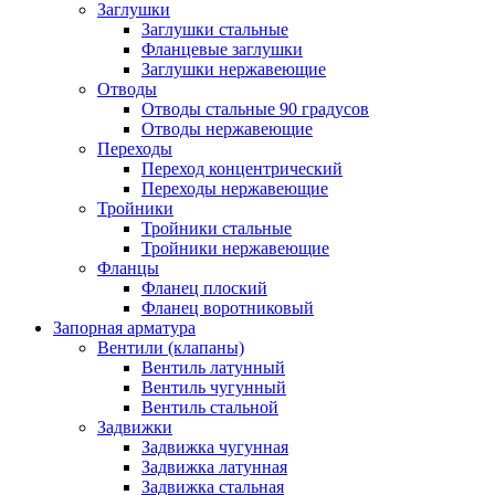
Заглушки
Заглушки стальные
Фланцевые заглушки
Заглушки нержавеющие
Отводы
Отводы стальные 90 градусов
Отводы нержавеющие
Переходы
Переход концентрический
Переходы нержавеющие
Тройники
Тройники стальные
Тройники нержавеющие
Фланцы
Фланец плоский
Фланец воротниковый
Запорная арматура
Вентили (клапаны)
Вентиль латунный
Вентиль чугунный
Вентиль стальной
Задвижки
Задвижка чугунная
Задвижка латунная
Задвижка стальная