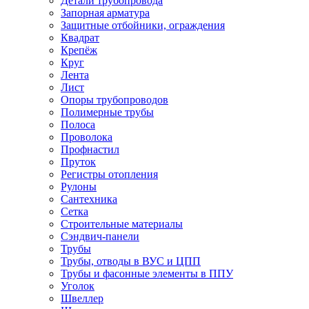
Детали трубопровода
Запорная арматура
Защитные отбойники, ограждения
Квадрат
Крепёж
Круг
Лента
Лист
Опоры трубопроводов
Полимерные трубы
Полоса
Проволока
Профнастил
Пруток
Регистры отопления
Рулоны
Сантехника
Сетка
Строительные материалы
Сэндвич-панели
Трубы
Трубы, отводы в ВУС и ЦПП
Трубы и фасонные элементы в ППУ
Уголок
Швеллер