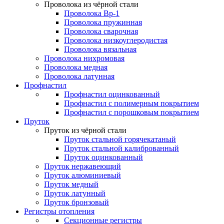
Проволока из чёрной стали
Проволока Вр-1
Проволока пружинная
Проволока сварочная
Проволока низкоуглеродистая
Проволока вязальная
Проволока нихромовая
Проволока медная
Проволока латунная
Профнастил
Профнастил оцинкованный
Профнастил с полимерным покрытием
Профнастил с порошковым покрытием
Пруток
Пруток из чёрной стали
Пруток стальной горячекатаный
Пруток стальной калиброванный
Пруток оцинкованный
Пруток нержавеющий
Пруток алюминиевый
Пруток медный
Пруток латунный
Пруток бронзовый
Регистры отопления
Секционные регистры