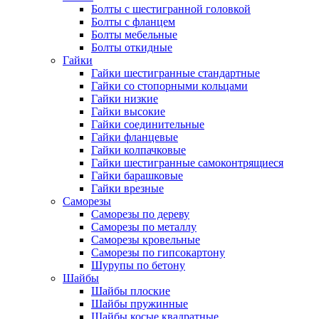
Болты с шестигранной головкой
Болты с фланцем
Болты мебельные
Болты откидные
Гайки
Гайки шестигранные стандартные
Гайки со стопорными кольцами
Гайки низкие
Гайки высокие
Гайки соединительные
Гайки фланцевые
Гайки колпачковые
Гайки шестигранные самоконтрящиеся
Гайки барашковые
Гайки врезные
Саморезы
Саморезы по дереву
Саморезы по металлу
Саморезы кровельные
Саморезы по гипсокартону
Шурупы по бетону
Шайбы
Шайбы плоские
Шайбы пружинные
Шайбы косые квадратные