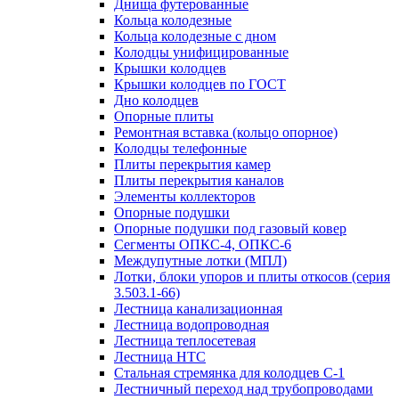
Днища футерованные
Кольца колодезные
Кольца колодезные с дном
Колодцы унифицированные
Крышки колодцев
Крышки колодцев по ГОСТ
Дно колодцев
Опорные плиты
Ремонтная вставка (кольцо опорное)
Колодцы телефонные
Плиты перекрытия камер
Плиты перекрытия каналов
Элементы коллекторов
Опорные подушки
Опорные подушки под газовый ковер
Сегменты ОПКС-4, ОПКС-6
Междупутные лотки (МПЛ)
Лотки, блоки упоров и плиты откосов (серия
3.503.1-66)
Лестница канализационная
Лестница водопроводная
Лестница теплосетевая
Лестница НТС
Стальная стремянка для колодцев С-1
Лестничный переход над трубопроводами