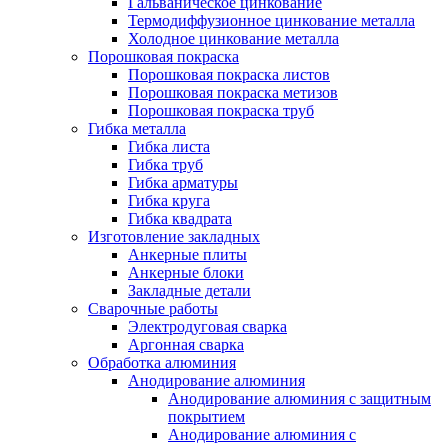
Гальваническое цинкование
Термодиффузионное цинкование металла
Холодное цинкование металла
Порошковая покраска
Порошковая покраска листов
Порошковая покраска метизов
Порошковая покраска труб
Гибка металла
Гибка листа
Гибка труб
Гибка арматуры
Гибка круга
Гибка квадрата
Изготовление закладных
Анкерные плиты
Анкерные блоки
Закладные детали
Сварочные работы
Электродуговая сварка
Аргонная сварка
Обработка алюминия
Анодирование алюминия
Анодирование алюминия с защитным
покрытием
Анодирование алюминия с