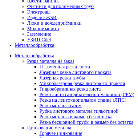
Шестигранник
Фитинги для полимерных труб
Электроды
Изделия ЖБИ
Люки и дождеприёмники
Молниезащита
Заземление
УЗИП Citel
Металлообработка
Металлообработка
Резка металла на заказ
Плазменная резка листа
Лазерная резка листового проката
Лазерная резка трубы
Микролазерная резка листового проката
Гидроабразивная резка листа
Резка листа газорезательной машиной (ГРМ)
Резка на ленточнопильном станке (ЛПС)
Резка металла газом
Рубка листового металла гильотиной
Резка металла в размер без остатка
Резка бесшовной трубы в размер без остатка
Цинкование металла
Горячее цинкование