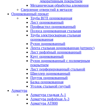
декоративным покрытием
Механическая обработка алюминия
Сверление отверстий в металле
Оцинкованный прокат
Труба ВГП оцинкованная
Лист оцинкованный
Профнастил оцинкованный
Полоса оцинкованная стальная
Труба электросварная стальная
оцинкованная
Рулон оцинкованный
Лента стальная оцинкованная (штрипс)
Лист рифлёный оцинкованный
Круг оцинкованный
Рулон оцинкованный с полимерным
покрытием
Лист перфорированный стальной
Швеллер оцинкованный
Пруток оцинкованный
Балка оцинкованная
Уголок стальной гнутый
Арматура
Арматура гладкая А-1
Арматура рифлёная А-3
Арматура АТ800