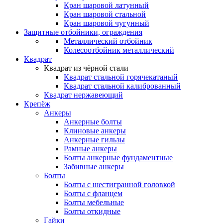
Кран шаровой латунный
Кран шаровой стальной
Кран шаровой чугунный
Защитные отбойники, ограждения
Металлический отбойник
Колесоотбойник металлический
Квадрат
Квадрат из чёрной стали
Квадрат стальной горячекатаный
Квадрат стальной калиброванный
Квадрат нержавеющий
Крепёж
Анкеры
Анкерные болты
Клиновые анкеры
Анкерные гильзы
Рамные анкеры
Болты анкерные фундаментные
Забивные анкеры
Болты
Болты с шестигранной головкой
Болты с фланцем
Болты мебельные
Болты откидные
Гайки