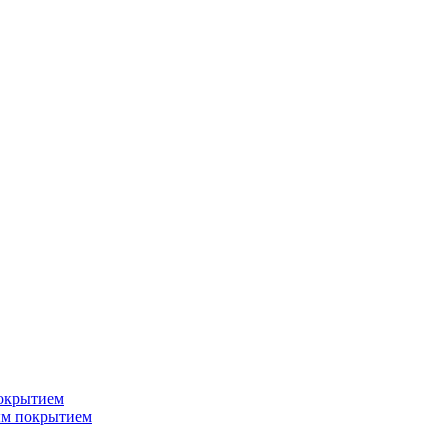
окрытием
ым покрытием