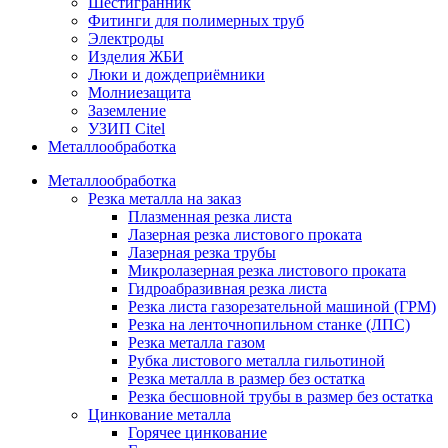
Шестигранник
Фитинги для полимерных труб
Электроды
Изделия ЖБИ
Люки и дождеприёмники
Молниезащита
Заземление
УЗИП Citel
Металлообработка
Металлообработка
Резка металла на заказ
Плазменная резка листа
Лазерная резка листового проката
Лазерная резка трубы
Микролазерная резка листового проката
Гидроабразивная резка листа
Резка листа газорезательной машиной (ГРМ)
Резка на ленточнопильном станке (ЛПС)
Резка металла газом
Рубка листового металла гильотиной
Резка металла в размер без остатка
Резка бесшовной трубы в размер без остатка
Цинкование металла
Горячее цинкование