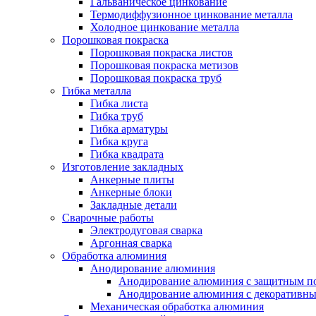
Гальваническое цинкование
Термодиффузионное цинкование металла
Холодное цинкование металла
Порошковая покраска
Порошковая покраска листов
Порошковая покраска метизов
Порошковая покраска труб
Гибка металла
Гибка листа
Гибка труб
Гибка арматуры
Гибка круга
Гибка квадрата
Изготовление закладных
Анкерные плиты
Анкерные блоки
Закладные детали
Сварочные работы
Электродуговая сварка
Аргонная сварка
Обработка алюминия
Анодирование алюминия
Анодирование алюминия с защитным п
Анодирование алюминия с декоративн
Механическая обработка алюминия