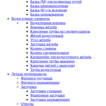
Балка (М) для подвесных путей
Балка широкополочная
Балка (К) г/к колонная
Балка оцинкованная
Водосточные элементы
Водосборная воронка
Воронка жёлоба
Крепление трубы на сэндвич-панель
Жёлоб водосточный
Угол жёлоба
Заглушка жёлоба
Колено сливное
Колено соединительное
Кронштейн для водосточного жёлоба
Крепление трубы анкерное
Канадка (жёлоб с выходом)
Труба водосточная
Детали трубопровода
Фитинги чугунные
Фитинги нержавеющие
Заглушки
Заглушки стальные
Фланцевые заглушки
Заглушки нержавеющие
Отводы