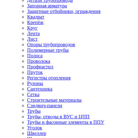
Детали трубопровода
Запорная арматура
Защитные отбойники, ограждения
Квадрат
Крепёж
Круг
Лента
Лист
Опоры трубопроводов
Полимерные трубы
Полоса
Проволока
Профнастил
Пруток
Регистры отопления
Рулоны
Сантехника
Сетка
Строительные материалы
Сэндвич-панели
Трубы
Трубы, отводы в ВУС и ЦПП
Трубы и фасонные элементы в ППУ
Уголок
Швеллер