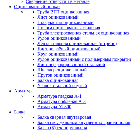
Сверление отверстий в металле
Оцинкованный прокат
Труба ВГП оцинкованная
Лист оцинкованный
Профнастил оцинкованный
Полоса оцинкованная стальная
Труба электросварная стальная оцинкованная
Рулон оцинкованный
Лента стальная оцинкованная (штрипс)
Лист рифлёный оцинкованный
Круг оцинкованный
Рулон оцинкованный с полимерным покрыти
Лист перфорированный стальной
Швеллер оцинкованный
Пруток оцинкованный
Балка оцинкованная
Уголок стальной гнутый
Арматура
Арматура гладкая А-1
Арматура рифлёная А-3
Арматура АТ800
Балка
Балка сварная двутавровая
Балка г/к с уклоном внутренних граней полок
Балка (Б) г/к нормальная