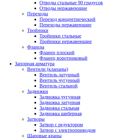
Отводы стальные 90 градусов
Отводы нержавеющие
Переходы
Переход концентрический
Переходы нержавеющие
Тройники
Тройники стальные
Тройники нержавеющие
Фланцы
Фланец плоский
Фланец воротниковый
Запорная арматура
Вентили (клапаны)
Вентиль латунный
Вентиль чугунный
Вентиль стальной
Задвижки
Задвижка чугунная
Задвижка латунная
Задвижка стальная
Задвижка шиберная
Затворы
Затвор с редуктором
Затвор с электроприводом
Шаровые краны