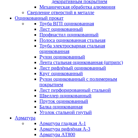
декоративным покрытием
Механическая обработка алюминия
Сверление отверстий в металле
Оцинкованный прокат
Труба ВГП оцинкованная
Лист оцинкованный
Профнастил оцинкованный
Полоса оцинкованная стальная
Труба электросварная стальная
оцинкованная
Рулон оцинкованный
Лента стальная оцинкованная (штрипс)
Лист рифлёный оцинкованный
Круг оцинкованный
Рулон оцинкованный с полимерным
покрытием
Лист перфорированный стальной
Швеллер оцинкованный
Пруток оцинкованный
Балка оцинкованная
Уголок стальной гнутый
Арматура
Арматура гладкая А-1
Арматура рифлёная А-3
Арматура АТ800