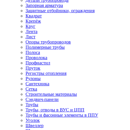
Детали трубопровода
Запорная арматура
Защитные отбойники, ограждения
Квадрат
Крепёж
Круг
Лента
Лист
Опоры трубопроводов
Полимерные трубы
Полоса
Проволока
Профнастил
Пруток
Регистры отопления
Рулоны
Сантехника
Сетка
Строительные материалы
Сэндвич-панели
Трубы
Трубы, отводы в ВУС и ЦПП
Трубы и фасонные элементы в ППУ
Уголок
Швеллер