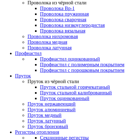
Проволока из чёрной стали
Проволока Вр-1
Проволока пружинная
Проволока сварочная
Проволока низкоуглеродистая
Проволока вязальная
Проволока нихромовая
Проволока медная
Проволока латунная
Профнастил
Профнастил оцинкованный
Профнастил с полимерным покрытием
Профнастил с порошковым покрытием
Пруток
Пруток из чёрной стали
Пруток стальной горячекатаный
Пруток стальной калиброванный
Пруток оцинкованный
Пруток нержавеющий
Пруток алюминиевый
Пруток медный
Пруток латунный
Пруток бронзовый
Регистры отопления
Секционные регистры