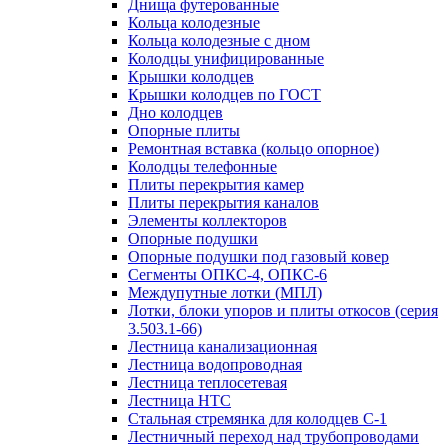
Днища футерованные
Кольца колодезные
Кольца колодезные с дном
Колодцы унифицированные
Крышки колодцев
Крышки колодцев по ГОСТ
Дно колодцев
Опорные плиты
Ремонтная вставка (кольцо опорное)
Колодцы телефонные
Плиты перекрытия камер
Плиты перекрытия каналов
Элементы коллекторов
Опорные подушки
Опорные подушки под газовый ковер
Сегменты ОПКС-4, ОПКС-6
Междупутные лотки (МПЛ)
Лотки, блоки упоров и плиты откосов (серия
3.503.1-66)
Лестница канализационная
Лестница водопроводная
Лестница теплосетевая
Лестница НТС
Стальная стремянка для колодцев С-1
Лестничный переход над трубопроводами