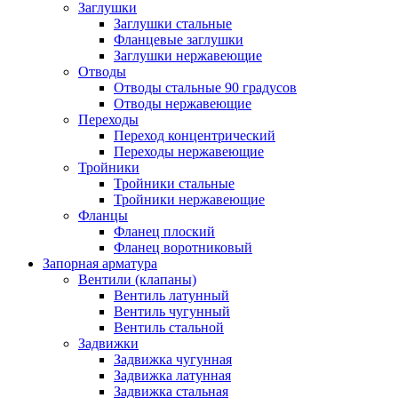
Заглушки
Заглушки стальные
Фланцевые заглушки
Заглушки нержавеющие
Отводы
Отводы стальные 90 градусов
Отводы нержавеющие
Переходы
Переход концентрический
Переходы нержавеющие
Тройники
Тройники стальные
Тройники нержавеющие
Фланцы
Фланец плоский
Фланец воротниковый
Запорная арматура
Вентили (клапаны)
Вентиль латунный
Вентиль чугунный
Вентиль стальной
Задвижки
Задвижка чугунная
Задвижка латунная
Задвижка стальная