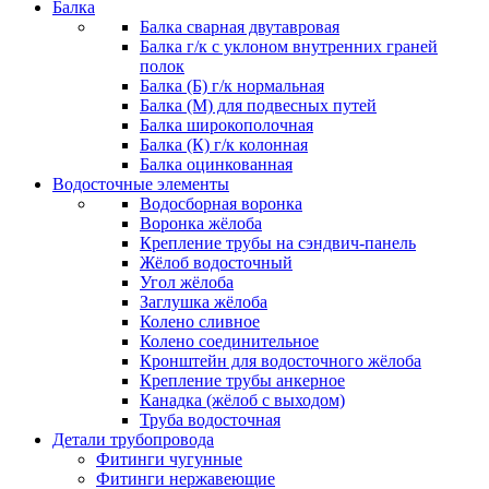
Балка
Балка сварная двутавровая
Балка г/к с уклоном внутренних граней
полок
Балка (Б) г/к нормальная
Балка (М) для подвесных путей
Балка широкополочная
Балка (К) г/к колонная
Балка оцинкованная
Водосточные элементы
Водосборная воронка
Воронка жёлоба
Крепление трубы на сэндвич-панель
Жёлоб водосточный
Угол жёлоба
Заглушка жёлоба
Колено сливное
Колено соединительное
Кронштейн для водосточного жёлоба
Крепление трубы анкерное
Канадка (жёлоб с выходом)
Труба водосточная
Детали трубопровода
Фитинги чугунные
Фитинги нержавеющие