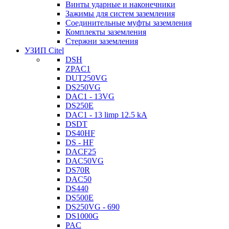
Винты ударные и наконечники
Зажимы для систем заземления
Соединительные муфты заземления
Комплекты заземления
Стержни заземления
УЗИП Citel
DSH
ZPAC1
DUT250VG
DS250VG
DAC1 - 13VG
DS250E
DAC1 - 13 limp 12.5 kA
DSDT
DS40HF
DS - HF
DACF25
DAC50VG
DS70R
DAC50
DS440
DS500E
DS250VG - 690
DS1000G
PAC