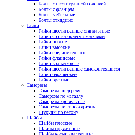
Болты с шестигранной головкой
Болты с фланцем
Болты мебельные
Болты откидные
Гайки
Гайки шестигранные стандартные
Гайки со стопорными кольцами
Гайки низкие
Гайки высокие
Гайки соединительные
Гайки фланцевые
Гайки колпачковые
Гайки шестигранные самоконтрящиеся
Гайки барашковые
Гайки врезные
Саморезы
Саморезы по дереву
Саморезы по металлу
Саморезы кровельные
Саморезы по гипсокартону
Шурупы по бетону
Шайбы
Шайбы плоские
Шайбы пружинные
Шайбы косые квадратные