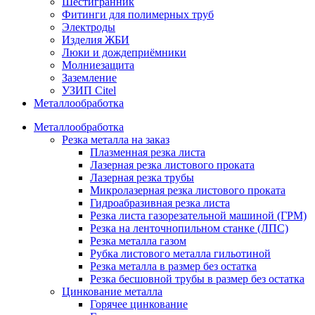
Шестигранник
Фитинги для полимерных труб
Электроды
Изделия ЖБИ
Люки и дождеприёмники
Молниезащита
Заземление
УЗИП Citel
Металлообработка
Металлообработка
Резка металла на заказ
Плазменная резка листа
Лазерная резка листового проката
Лазерная резка трубы
Микролазерная резка листового проката
Гидроабразивная резка листа
Резка листа газорезательной машиной (ГРМ)
Резка на ленточнопильном станке (ЛПС)
Резка металла газом
Рубка листового металла гильотиной
Резка металла в размер без остатка
Резка бесшовной трубы в размер без остатка
Цинкование металла
Горячее цинкование