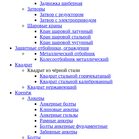
Задвижка шиберная
Затворы
Затвор с редуктором
Затвор с электроприводом
Шаровые краны
Кран шаровой латунный
Кран шаровой стальной
Кран шаровой чугунный
Защитные отбойники, ограждения
Металлический отбойник
Колесоотбойник металлический
Квадрат
Квадрат из чёрной стали
Квадрат стальной горячекатаный
Квадрат стальной калиброванный
Квадрат нержавеющий
Крепёж
Анкеры
Анкерные болты
Клиновые анкеры
Анкерные гильзы
Рамные анкеры
Болты анкерные фундаментные
Забивные анкеры
Болты