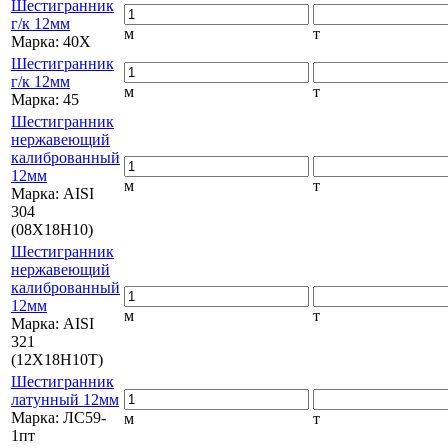
Шестигранник
г/к 12мм
м
т
Марка:
40Х
Шестигранник
г/к 12мм
м
т
Марка:
45
Шестигранник
нержавеющий
калиброванный
12мм
м
т
Марка:
AISI
304
(08Х18Н10)
Шестигранник
нержавеющий
калиброванный
12мм
м
т
Марка:
AISI
321
(12Х18Н10Т)
Шестигранник
латунный 12мм
Марка:
ЛС59-
м
т
1пт