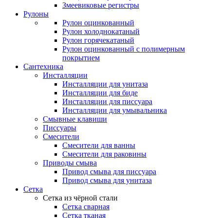
Змеевиковые регистры
Рулоны
Рулон оцинкованный
Рулон холоднокатаный
Рулон горячекатаный
Рулон оцинкованный с полимерным
покрытием
Сантехника
Инсталляции
Инсталляции для унитаза
Инсталляции для биде
Инсталляции для писсуара
Инсталляции для умывальника
Смывные клавиши
Писсуары
Смесители
Смесители для ванны
Смесители для раковины
Приводы смыва
Привод смыва для писсуара
Привод смыва для унитаза
Сетка
Сетка из чёрной стали
Сетка сварная
Сетка тканая