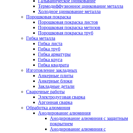
Гальваническое цинкование
Термодиффузионное цинкование металла
Холодное цинкование металла
Порошковая покраска
Порошковая покраска листов
Порошковая покраска метизов
Порошковая покраска труб
Гибка металла
Гибка листа
Гибка труб
Гибка арматуры
Гибка круга
Гибка квадрата
Изготовление закладных
Анкерные плиты
Анкерные блоки
Закладные детали
Сварочные работы
Электродуговая сварка
Аргонная сварка
Обработка алюминия
Анодирование алюминия
Анодирование алюминия с защитным
покрытием
Анодирование алюминия с