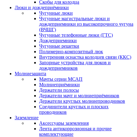
Скобы для колодца
Люки и дождеприёмники
Чугунные люки
Чугунные магистральные люки и
дождеприемники из высокопрочного чугуна
(ВЧШГ)
Чугунные телефонные люки (ГТС)
Дождеприемники
Чугунные решетки
Полимерно-композитный люк
Внутренняя оснастка колодцев связи (ККС)
Запорные устройства для люков и
дождеприемников
Молниезащита
Мачты серии МСАП
Молниеприёмники
Держатели полосы
Держатели мачт и молниеприёмников
Держатели круглых молниепроводников
Cоединители круглых и плоских
проводников
Заземление
Аксессуары заземления
Лента антикоррозионная и прочие
комплектующие