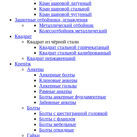
Кран шаровой латунный
Кран шаровой стальной
Кран шаровой чугунный
Защитные отбойники, ограждения
Металлический отбойник
Колесоотбойник металлический
Квадрат
Квадрат из чёрной стали
Квадрат стальной горячекатаный
Квадрат стальной калиброванный
Квадрат нержавеющий
Крепёж
Анкеры
Анкерные болты
Клиновые анкеры
Анкерные гильзы
Рамные анкеры
Болты анкерные фундаментные
Забивные анкеры
Болты
Болты с шестигранной головкой
Болты с фланцем
Болты мебельные
Болты откидные
Гайки