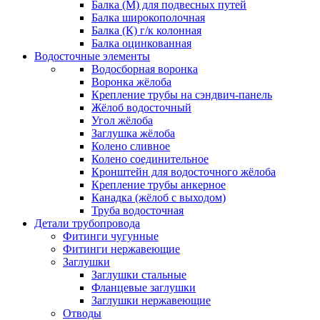
Балка (М) для подвесных путей
Балка широкополочная
Балка (К) г/к колонная
Балка оцинкованная
Водосточные элементы
Водосборная воронка
Воронка жёлоба
Крепление трубы на сэндвич-панель
Жёлоб водосточный
Угол жёлоба
Заглушка жёлоба
Колено сливное
Колено соединительное
Кронштейн для водосточного жёлоба
Крепление трубы анкерное
Канадка (жёлоб с выходом)
Труба водосточная
Детали трубопровода
Фитинги чугунные
Фитинги нержавеющие
Заглушки
Заглушки стальные
Фланцевые заглушки
Заглушки нержавеющие
Отводы