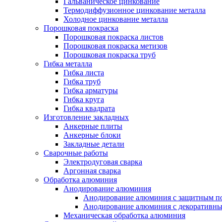
Гальваническое цинкование
Термодиффузионное цинкование металла
Холодное цинкование металла
Порошковая покраска
Порошковая покраска листов
Порошковая покраска метизов
Порошковая покраска труб
Гибка металла
Гибка листа
Гибка труб
Гибка арматуры
Гибка круга
Гибка квадрата
Изготовление закладных
Анкерные плиты
Анкерные блоки
Закладные детали
Сварочные работы
Электродуговая сварка
Аргонная сварка
Обработка алюминия
Анодирование алюминия
Анодирование алюминия с защитным п
Анодирование алюминия с декоративн
Механическая обработка алюминия