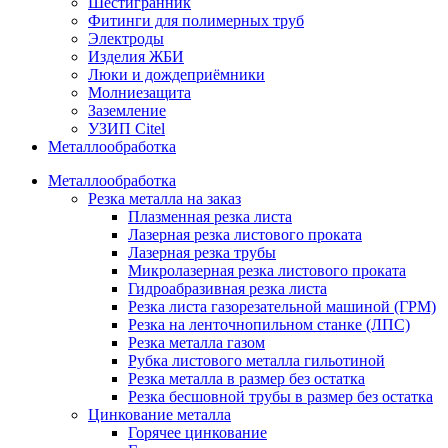
Шестигранник
Фитинги для полимерных труб
Электроды
Изделия ЖБИ
Люки и дождеприёмники
Молниезащита
Заземление
УЗИП Citel
Металлообработка
Металлообработка
Резка металла на заказ
Плазменная резка листа
Лазерная резка листового проката
Лазерная резка трубы
Микролазерная резка листового проката
Гидроабразивная резка листа
Резка листа газорезательной машиной (ГРМ)
Резка на ленточнопильном станке (ЛПС)
Резка металла газом
Рубка листового металла гильотиной
Резка металла в размер без остатка
Резка бесшовной трубы в размер без остатка
Цинкование металла
Горячее цинкование