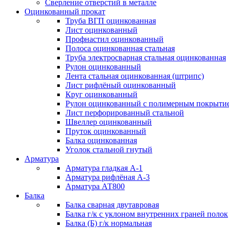
Сверление отверстий в металле
Оцинкованный прокат
Труба ВГП оцинкованная
Лист оцинкованный
Профнастил оцинкованный
Полоса оцинкованная стальная
Труба электросварная стальная оцинкованная
Рулон оцинкованный
Лента стальная оцинкованная (штрипс)
Лист рифлёный оцинкованный
Круг оцинкованный
Рулон оцинкованный с полимерным покрыти
Лист перфорированный стальной
Швеллер оцинкованный
Пруток оцинкованный
Балка оцинкованная
Уголок стальной гнутый
Арматура
Арматура гладкая А-1
Арматура рифлёная А-3
Арматура АТ800
Балка
Балка сварная двутавровая
Балка г/к с уклоном внутренних граней полок
Балка (Б) г/к нормальная