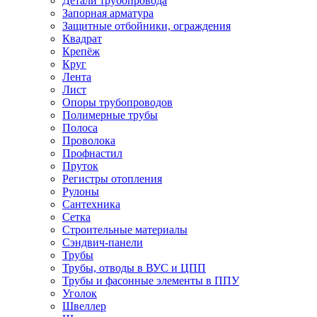
Детали трубопровода
Запорная арматура
Защитные отбойники, ограждения
Квадрат
Крепёж
Круг
Лента
Лист
Опоры трубопроводов
Полимерные трубы
Полоса
Проволока
Профнастил
Пруток
Регистры отопления
Рулоны
Сантехника
Сетка
Строительные материалы
Сэндвич-панели
Трубы
Трубы, отводы в ВУС и ЦПП
Трубы и фасонные элементы в ППУ
Уголок
Швеллер