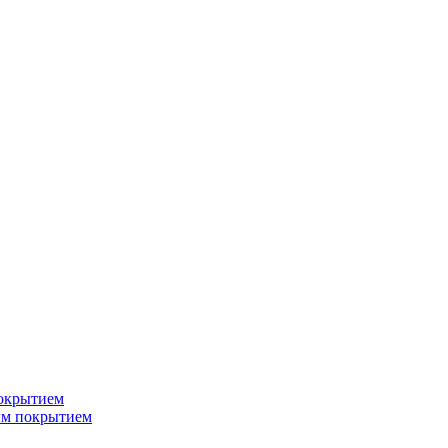
окрытием
ым покрытием