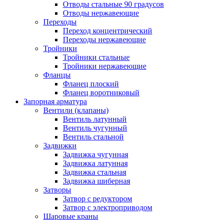
Отводы стальные 90 градусов
Отводы нержавеющие
Переходы
Переход концентрический
Переходы нержавеющие
Тройники
Тройники стальные
Тройники нержавеющие
Фланцы
Фланец плоский
Фланец воротниковый
Запорная арматура
Вентили (клапаны)
Вентиль латунный
Вентиль чугунный
Вентиль стальной
Задвижки
Задвижка чугунная
Задвижка латунная
Задвижка стальная
Задвижка шиберная
Затворы
Затвор с редуктором
Затвор с электроприводом
Шаровые краны