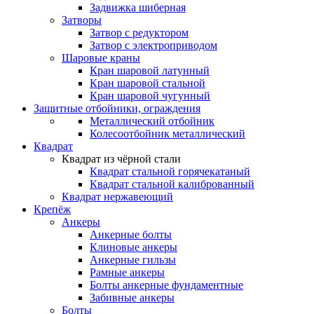
Задвижка шиберная
Затворы
Затвор с редуктором
Затвор с электроприводом
Шаровые краны
Кран шаровой латунный
Кран шаровой стальной
Кран шаровой чугунный
Защитные отбойники, ограждения
Металлический отбойник
Колесоотбойник металлический
Квадрат
Квадрат из чёрной стали
Квадрат стальной горячекатаный
Квадрат стальной калиброванный
Квадрат нержавеющий
Крепёж
Анкеры
Анкерные болты
Клиновые анкеры
Анкерные гильзы
Рамные анкеры
Болты анкерные фундаментные
Забивные анкеры
Болты