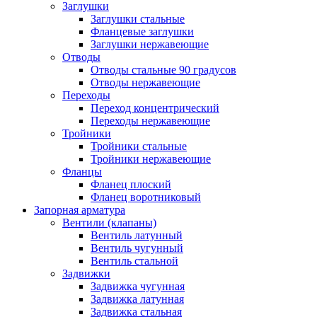
Заглушки
Заглушки стальные
Фланцевые заглушки
Заглушки нержавеющие
Отводы
Отводы стальные 90 градусов
Отводы нержавеющие
Переходы
Переход концентрический
Переходы нержавеющие
Тройники
Тройники стальные
Тройники нержавеющие
Фланцы
Фланец плоский
Фланец воротниковый
Запорная арматура
Вентили (клапаны)
Вентиль латунный
Вентиль чугунный
Вентиль стальной
Задвижки
Задвижка чугунная
Задвижка латунная
Задвижка стальная