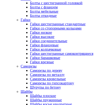
Болты с шестигранной головкой
Болты с фланцем
Болты мебельные
Болты откидные
Гайки
Гайки шестигранные стандартные
Гайки со стопорными кольцами
Гайки низкие
Гайки высокие
Гайки соединительные
Гайки фланцевые
Гайки колпачковые
Гайки шестигранные самоконтрящиеся
Гайки барашковые
Гайки врезные
Саморезы
Саморезы по дереву
Саморезы по металлу
Саморезы кровельные
Саморезы по гипсокартону
Шурупы по бетону
Шайбы
Шайбы плоские
Шайбы пружинные
Шайбы косые квадратные