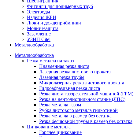
Шестигранник
Фитинги для полимерных труб
Электроды
Изделия ЖБИ
Люки и дождеприёмники
Молниезащита
Заземление
УЗИП Citel
Металлообработка
Металлообработка
Резка металла на заказ
Плазменная резка листа
Лазерная резка листового проката
Лазерная резка трубы
Микролазерная резка листового проката
Гидроабразивная резка листа
Резка листа газорезательной машиной (ГРМ)
Резка на ленточнопильном станке (ЛПС)
Резка металла газом
Рубка листового металла гильотиной
Резка металла в размер без остатка
Резка бесшовной трубы в размер без остатка
Цинкование металла
Горячее цинкование