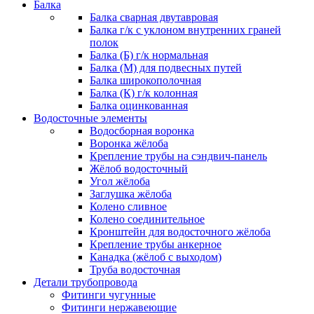
Балка
Балка сварная двутавровая
Балка г/к с уклоном внутренних граней
полок
Балка (Б) г/к нормальная
Балка (М) для подвесных путей
Балка широкополочная
Балка (К) г/к колонная
Балка оцинкованная
Водосточные элементы
Водосборная воронка
Воронка жёлоба
Крепление трубы на сэндвич-панель
Жёлоб водосточный
Угол жёлоба
Заглушка жёлоба
Колено сливное
Колено соединительное
Кронштейн для водосточного жёлоба
Крепление трубы анкерное
Канадка (жёлоб с выходом)
Труба водосточная
Детали трубопровода
Фитинги чугунные
Фитинги нержавеющие