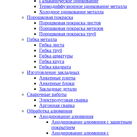
Гальваническое цинкование
Термодиффузионное цинкование металла
Холодное цинкование металла
Порошковая покраска
Порошковая покраска листов
Порошковая покраска метизов
Порошковая покраска труб
Гибка металла
Гибка листа
Гибка труб
Гибка арматуры
Гибка круга
Гибка квадрата
Изготовление закладных
Анкерные плиты
Анкерные блоки
Закладные детали
Сварочные работы
Электродуговая сварка
Аргонная сварка
Обработка алюминия
Анодирование алюминия
Анодирование алюминия с защитным
покрытием
Анодирование алюминия с