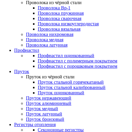
Проволока из чёрной стали
Проволока Вр-1
Проволока пружинная
Проволока сварочная
Проволока низкоуглеродистая
Проволока вязальная
Проволока нихромовая
Проволока медная
Проволока латунная
Профнастил
Профнастил оцинкованный
Профнастил с полимерным покрытием
Профнастил с порошковым покрытием
Пруток
Пруток из чёрной стали
Пруток стальной горячекатаный
Пруток стальной калиброванный
Пруток оцинкованный
Пруток нержавеющий
Пруток алюминиевый
Пруток медный
Пруток латунный
Пруток бронзовый
Регистры отопления
Секционные регистры