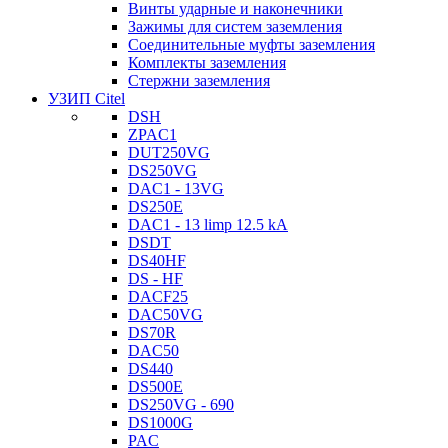
Винты ударные и наконечники
Зажимы для систем заземления
Соединительные муфты заземления
Комплекты заземления
Стержни заземления
УЗИП Citel
DSH
ZPAC1
DUT250VG
DS250VG
DAC1 - 13VG
DS250E
DAC1 - 13 limp 12.5 kA
DSDT
DS40HF
DS - HF
DACF25
DAC50VG
DS70R
DAC50
DS440
DS500E
DS250VG - 690
DS1000G
PAC