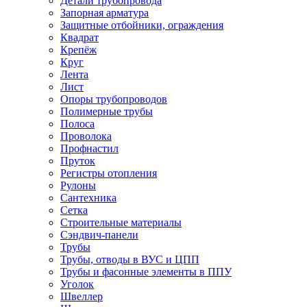
Детали трубопровода
Запорная арматура
Защитные отбойники, ограждения
Квадрат
Крепёж
Круг
Лента
Лист
Опоры трубопроводов
Полимерные трубы
Полоса
Проволока
Профнастил
Пруток
Регистры отопления
Рулоны
Сантехника
Сетка
Строительные материалы
Сэндвич-панели
Трубы
Трубы, отводы в ВУС и ЦПП
Трубы и фасонные элементы в ППУ
Уголок
Швеллер