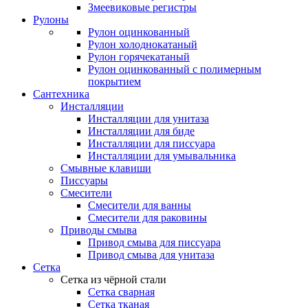
Змеевиковые регистры
Рулоны
Рулон оцинкованный
Рулон холоднокатаный
Рулон горячекатаный
Рулон оцинкованный с полимерным
покрытием
Сантехника
Инсталляции
Инсталляции для унитаза
Инсталляции для биде
Инсталляции для писсуара
Инсталляции для умывальника
Смывные клавиши
Писсуары
Смесители
Смесители для ванны
Смесители для раковины
Приводы смыва
Привод смыва для писсуара
Привод смыва для унитаза
Сетка
Сетка из чёрной стали
Сетка сварная
Сетка тканая