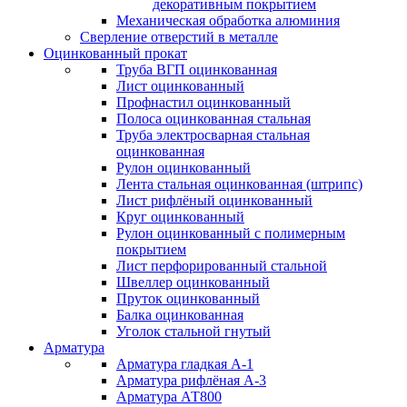
декоративным покрытием
Механическая обработка алюминия
Сверление отверстий в металле
Оцинкованный прокат
Труба ВГП оцинкованная
Лист оцинкованный
Профнастил оцинкованный
Полоса оцинкованная стальная
Труба электросварная стальная
оцинкованная
Рулон оцинкованный
Лента стальная оцинкованная (штрипс)
Лист рифлёный оцинкованный
Круг оцинкованный
Рулон оцинкованный с полимерным
покрытием
Лист перфорированный стальной
Швеллер оцинкованный
Пруток оцинкованный
Балка оцинкованная
Уголок стальной гнутый
Арматура
Арматура гладкая А-1
Арматура рифлёная А-3
Арматура АТ800