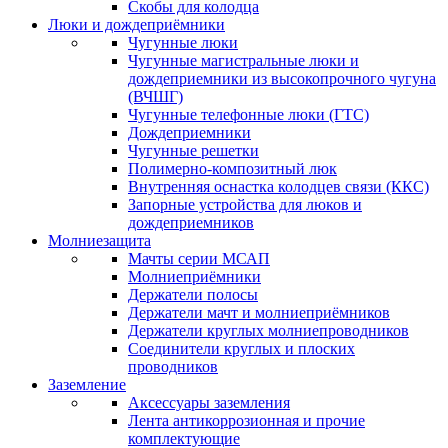
Скобы для колодца
Люки и дождеприёмники
Чугунные люки
Чугунные магистральные люки и
дождеприемники из высокопрочного чугуна
(ВЧШГ)
Чугунные телефонные люки (ГТС)
Дождеприемники
Чугунные решетки
Полимерно-композитный люк
Внутренняя оснастка колодцев связи (ККС)
Запорные устройства для люков и
дождеприемников
Молниезащита
Мачты серии МСАП
Молниеприёмники
Держатели полосы
Держатели мачт и молниеприёмников
Держатели круглых молниепроводников
Cоединители круглых и плоских
проводников
Заземление
Аксессуары заземления
Лента антикоррозионная и прочие
комплектующие