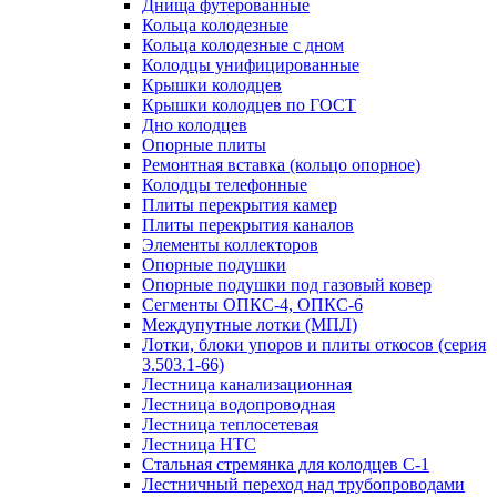
Днища футерованные
Кольца колодезные
Кольца колодезные с дном
Колодцы унифицированные
Крышки колодцев
Крышки колодцев по ГОСТ
Дно колодцев
Опорные плиты
Ремонтная вставка (кольцо опорное)
Колодцы телефонные
Плиты перекрытия камер
Плиты перекрытия каналов
Элементы коллекторов
Опорные подушки
Опорные подушки под газовый ковер
Сегменты ОПКС-4, ОПКС-6
Междупутные лотки (МПЛ)
Лотки, блоки упоров и плиты откосов (серия
3.503.1-66)
Лестница канализационная
Лестница водопроводная
Лестница теплосетевая
Лестница НТС
Стальная стремянка для колодцев С-1
Лестничный переход над трубопроводами