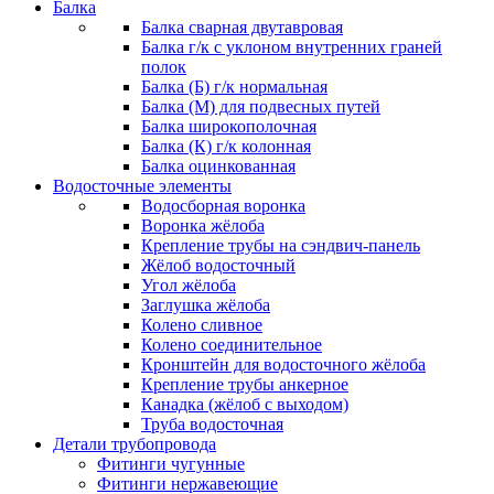
Балка
Балка сварная двутавровая
Балка г/к с уклоном внутренних граней
полок
Балка (Б) г/к нормальная
Балка (М) для подвесных путей
Балка широкополочная
Балка (К) г/к колонная
Балка оцинкованная
Водосточные элементы
Водосборная воронка
Воронка жёлоба
Крепление трубы на сэндвич-панель
Жёлоб водосточный
Угол жёлоба
Заглушка жёлоба
Колено сливное
Колено соединительное
Кронштейн для водосточного жёлоба
Крепление трубы анкерное
Канадка (жёлоб с выходом)
Труба водосточная
Детали трубопровода
Фитинги чугунные
Фитинги нержавеющие