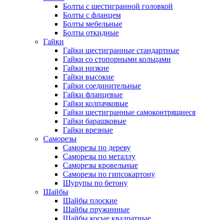
Болты с шестигранной головкой
Болты с фланцем
Болты мебельные
Болты откидные
Гайки
Гайки шестигранные стандартные
Гайки со стопорными кольцами
Гайки низкие
Гайки высокие
Гайки соединительные
Гайки фланцевые
Гайки колпачковые
Гайки шестигранные самоконтрящиеся
Гайки барашковые
Гайки врезные
Саморезы
Саморезы по дереву
Саморезы по металлу
Саморезы кровельные
Саморезы по гипсокартону
Шурупы по бетону
Шайбы
Шайбы плоские
Шайбы пружинные
Шайбы косые квадратные