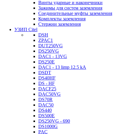
Винты ударные и наконечники
Зажимы для систем заземления
Соединительные муфты заземления
Комплекты заземления
Стержни заземления
УЗИП Citel
DSH
ZPAC1
DUT250VG
DS250VG
DAC1 - 13VG
DS250E
DAC1 - 13 limp 12.5 kA
DSDT
DS40HF
DS - HF
DACF25
DAC50VG
DS70R
DAC50
DS440
DS500E
DS250VG - 690
DS1000G
PAC