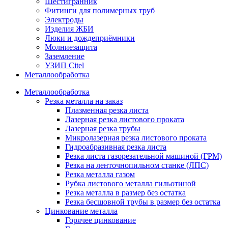
Шестигранник
Фитинги для полимерных труб
Электроды
Изделия ЖБИ
Люки и дождеприёмники
Молниезащита
Заземление
УЗИП Citel
Металлообработка
Металлообработка
Резка металла на заказ
Плазменная резка листа
Лазерная резка листового проката
Лазерная резка трубы
Микролазерная резка листового проката
Гидроабразивная резка листа
Резка листа газорезательной машиной (ГРМ)
Резка на ленточнопильном станке (ЛПС)
Резка металла газом
Рубка листового металла гильотиной
Резка металла в размер без остатка
Резка бесшовной трубы в размер без остатка
Цинкование металла
Горячее цинкование