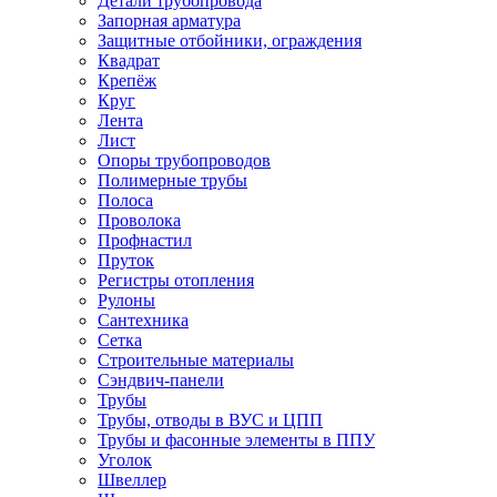
Детали трубопровода
Запорная арматура
Защитные отбойники, ограждения
Квадрат
Крепёж
Круг
Лента
Лист
Опоры трубопроводов
Полимерные трубы
Полоса
Проволока
Профнастил
Пруток
Регистры отопления
Рулоны
Сантехника
Сетка
Строительные материалы
Сэндвич-панели
Трубы
Трубы, отводы в ВУС и ЦПП
Трубы и фасонные элементы в ППУ
Уголок
Швеллер