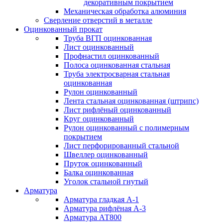
декоративным покрытием
Механическая обработка алюминия
Сверление отверстий в металле
Оцинкованный прокат
Труба ВГП оцинкованная
Лист оцинкованный
Профнастил оцинкованный
Полоса оцинкованная стальная
Труба электросварная стальная
оцинкованная
Рулон оцинкованный
Лента стальная оцинкованная (штрипс)
Лист рифлёный оцинкованный
Круг оцинкованный
Рулон оцинкованный с полимерным
покрытием
Лист перфорированный стальной
Швеллер оцинкованный
Пруток оцинкованный
Балка оцинкованная
Уголок стальной гнутый
Арматура
Арматура гладкая А-1
Арматура рифлёная А-3
Арматура АТ800