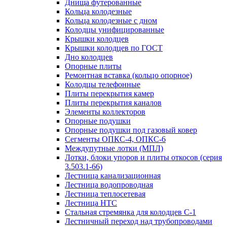
Днища футерованные
Кольца колодезные
Кольца колодезные с дном
Колодцы унифицированные
Крышки колодцев
Крышки колодцев по ГОСТ
Дно колодцев
Опорные плиты
Ремонтная вставка (кольцо опорное)
Колодцы телефонные
Плиты перекрытия камер
Плиты перекрытия каналов
Элементы коллекторов
Опорные подушки
Опорные подушки под газовый ковер
Сегменты ОПКС-4, ОПКС-6
Междупутные лотки (МПЛ)
Лотки, блоки упоров и плиты откосов (серия
3.503.1-66)
Лестница канализационная
Лестница водопроводная
Лестница теплосетевая
Лестница НТС
Стальная стремянка для колодцев С-1
Лестничный переход над трубопроводами