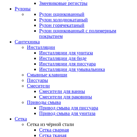
Змеевиковые регистры
Рулоны
Рулон оцинкованный
Рулон холоднокатаный
Рулон горячекатаный
Рулон оцинкованный с полимерным
покрытием
Сантехника
Инсталляции
Инсталляции для унитаза
Инсталляции для биде
Инсталляции для писсуара
Инсталляции для умывальника
Смывные клавиши
Писсуары
Смесители
Смесители для ванны
Смесители для раковины
Приводы смыва
Привод смыва для писсуара
Привод смыва для унитаза
Сетка
Сетка из чёрной стали
Сетка сварная
Сетка тканая