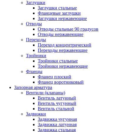
Заглушки
Заглушки стальные
Фланцевые заглушки
Заглушки нержавеющие
Отводы
Отводы стальные 90 градусов
Отводы нержавеющие
Переходы
Переход концентрический
Переходы нержавеющие
Тройники
Тройники стальные
Тройники нержавеющие
Фланцы
Фланец плоский
Фланец воротниковый
Запорная арматура
Вентили (клапаны)
Вентиль латунный
Вентиль чугунный
Вентиль стальной
Задвижки
Задвижка чугунная
Задвижка латунная
Задвижка стальная