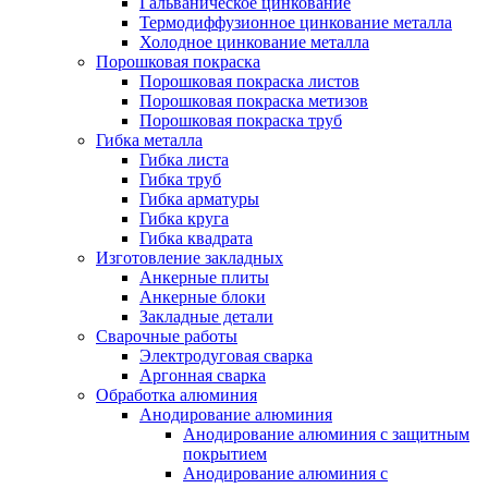
Гальваническое цинкование
Термодиффузионное цинкование металла
Холодное цинкование металла
Порошковая покраска
Порошковая покраска листов
Порошковая покраска метизов
Порошковая покраска труб
Гибка металла
Гибка листа
Гибка труб
Гибка арматуры
Гибка круга
Гибка квадрата
Изготовление закладных
Анкерные плиты
Анкерные блоки
Закладные детали
Сварочные работы
Электродуговая сварка
Аргонная сварка
Обработка алюминия
Анодирование алюминия
Анодирование алюминия с защитным
покрытием
Анодирование алюминия с