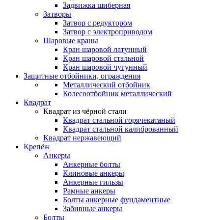
Задвижка шиберная
Затворы
Затвор с редуктором
Затвор с электроприводом
Шаровые краны
Кран шаровой латунный
Кран шаровой стальной
Кран шаровой чугунный
Защитные отбойники, ограждения
Металлический отбойник
Колесоотбойник металлический
Квадрат
Квадрат из чёрной стали
Квадрат стальной горячекатаный
Квадрат стальной калиброванный
Квадрат нержавеющий
Крепёж
Анкеры
Анкерные болты
Клиновые анкеры
Анкерные гильзы
Рамные анкеры
Болты анкерные фундаментные
Забивные анкеры
Болты