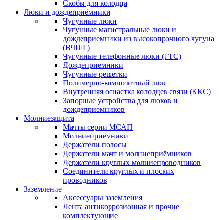
Скобы для колодца
Люки и дождеприёмники
Чугунные люки
Чугунные магистральные люки и
дождеприемники из высокопрочного чугуна
(ВЧШГ)
Чугунные телефонные люки (ГТС)
Дождеприемники
Чугунные решетки
Полимерно-композитный люк
Внутренняя оснастка колодцев связи (ККС)
Запорные устройства для люков и
дождеприемников
Молниезащита
Мачты серии МСАП
Молниеприёмники
Держатели полосы
Держатели мачт и молниеприёмников
Держатели круглых молниепроводников
Cоединители круглых и плоских
проводников
Заземление
Аксессуары заземления
Лента антикоррозионная и прочие
комплектующие