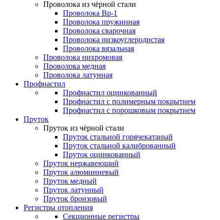
Проволока из чёрной стали
Проволока Вр-1
Проволока пружинная
Проволока сварочная
Проволока низкоуглеродистая
Проволока вязальная
Проволока нихромовая
Проволока медная
Проволока латунная
Профнастил
Профнастил оцинкованный
Профнастил с полимерным покрытием
Профнастил с порошковым покрытием
Пруток
Пруток из чёрной стали
Пруток стальной горячекатаный
Пруток стальной калиброванный
Пруток оцинкованный
Пруток нержавеющий
Пруток алюминиевый
Пруток медный
Пруток латунный
Пруток бронзовый
Регистры отопления
Секционные регистры