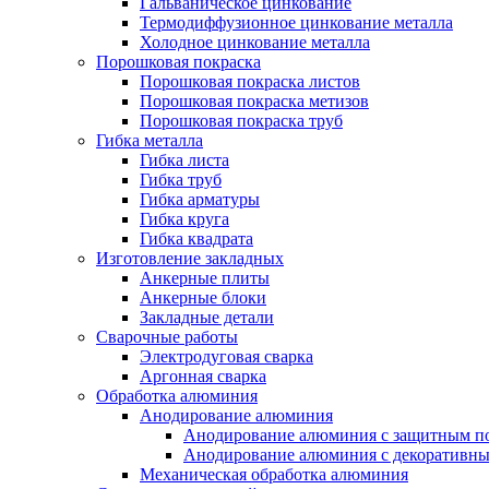
Гальваническое цинкование
Термодиффузионное цинкование металла
Холодное цинкование металла
Порошковая покраска
Порошковая покраска листов
Порошковая покраска метизов
Порошковая покраска труб
Гибка металла
Гибка листа
Гибка труб
Гибка арматуры
Гибка круга
Гибка квадрата
Изготовление закладных
Анкерные плиты
Анкерные блоки
Закладные детали
Сварочные работы
Электродуговая сварка
Аргонная сварка
Обработка алюминия
Анодирование алюминия
Анодирование алюминия с защитным п
Анодирование алюминия с декоративн
Механическая обработка алюминия