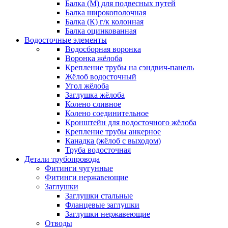
Балка (М) для подвесных путей
Балка широкополочная
Балка (К) г/к колонная
Балка оцинкованная
Водосточные элементы
Водосборная воронка
Воронка жёлоба
Крепление трубы на сэндвич-панель
Жёлоб водосточный
Угол жёлоба
Заглушка жёлоба
Колено сливное
Колено соединительное
Кронштейн для водосточного жёлоба
Крепление трубы анкерное
Канадка (жёлоб с выходом)
Труба водосточная
Детали трубопровода
Фитинги чугунные
Фитинги нержавеющие
Заглушки
Заглушки стальные
Фланцевые заглушки
Заглушки нержавеющие
Отводы