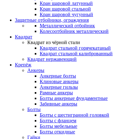
Кран шаровой латунный
Кран шаровой стальной
Кран шаровой чугунный
Защитные отбойники, ограждения
Металлический отбойник
Колесоотбойник металлический
Квадрат
Квадрат из чёрной стали
Квадрат стальной горячекатаный
Квадрат стальной калиброванный
Квадрат нержавеющий
Крепёж
Анкеры
Анкерные болты
Клиновые анкеры
Анкерные гильзы
Рамные анкеры
Болты анкерные фундаментные
Забивные анкеры
Болты
Болты с шестигранной головкой
Болты с фланцем
Болты мебельные
Болты откидные
Гайки