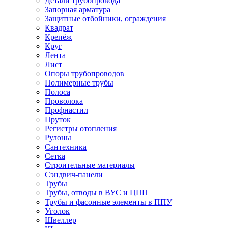
Детали трубопровода
Запорная арматура
Защитные отбойники, ограждения
Квадрат
Крепёж
Круг
Лента
Лист
Опоры трубопроводов
Полимерные трубы
Полоса
Проволока
Профнастил
Пруток
Регистры отопления
Рулоны
Сантехника
Сетка
Строительные материалы
Сэндвич-панели
Трубы
Трубы, отводы в ВУС и ЦПП
Трубы и фасонные элементы в ППУ
Уголок
Швеллер