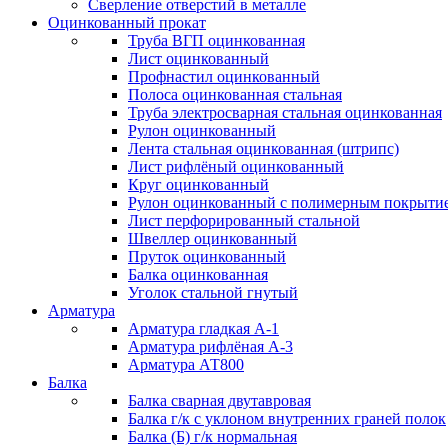
Сверление отверстий в металле
Оцинкованный прокат
Труба ВГП оцинкованная
Лист оцинкованный
Профнастил оцинкованный
Полоса оцинкованная стальная
Труба электросварная стальная оцинкованная
Рулон оцинкованный
Лента стальная оцинкованная (штрипс)
Лист рифлёный оцинкованный
Круг оцинкованный
Рулон оцинкованный с полимерным покрыти
Лист перфорированный стальной
Швеллер оцинкованный
Пруток оцинкованный
Балка оцинкованная
Уголок стальной гнутый
Арматура
Арматура гладкая А-1
Арматура рифлёная А-3
Арматура АТ800
Балка
Балка сварная двутавровая
Балка г/к с уклоном внутренних граней полок
Балка (Б) г/к нормальная