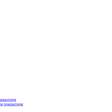
окрытием
ым покрытием