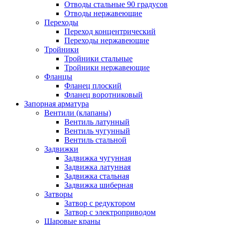
Отводы стальные 90 градусов
Отводы нержавеющие
Переходы
Переход концентрический
Переходы нержавеющие
Тройники
Тройники стальные
Тройники нержавеющие
Фланцы
Фланец плоский
Фланец воротниковый
Запорная арматура
Вентили (клапаны)
Вентиль латунный
Вентиль чугунный
Вентиль стальной
Задвижки
Задвижка чугунная
Задвижка латунная
Задвижка стальная
Задвижка шиберная
Затворы
Затвор с редуктором
Затвор с электроприводом
Шаровые краны