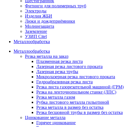
Шестигранник
Фитинги для полимерных труб
Электроды
Изделия ЖБИ
Люки и дождеприёмники
Молниезащита
Заземление
УЗИП Citel
Металлообработка
Металлообработка
Резка металла на заказ
Плазменная резка листа
Лазерная резка листового проката
Лазерная резка трубы
Микролазерная резка листового проката
Гидроабразивная резка листа
Резка листа газорезательной машиной (ГРМ)
Резка на ленточнопильном станке (ЛПС)
Резка металла газом
Рубка листового металла гильотиной
Резка металла в размер без остатка
Резка бесшовной трубы в размер без остатка
Цинкование металла
Горячее цинкование