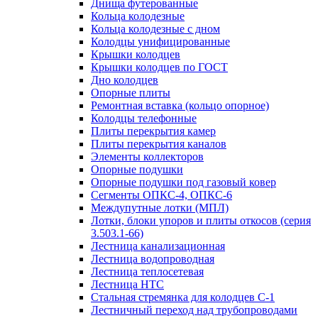
Днища футерованные
Кольца колодезные
Кольца колодезные с дном
Колодцы унифицированные
Крышки колодцев
Крышки колодцев по ГОСТ
Дно колодцев
Опорные плиты
Ремонтная вставка (кольцо опорное)
Колодцы телефонные
Плиты перекрытия камер
Плиты перекрытия каналов
Элементы коллекторов
Опорные подушки
Опорные подушки под газовый ковер
Сегменты ОПКС-4, ОПКС-6
Междупутные лотки (МПЛ)
Лотки, блоки упоров и плиты откосов (серия
3.503.1-66)
Лестница канализационная
Лестница водопроводная
Лестница теплосетевая
Лестница НТС
Стальная стремянка для колодцев С-1
Лестничный переход над трубопроводами