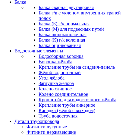
Балка
Балка сварная двутавровая
Балка г/к с уклоном внутренних граней
полок
Балка (Б) г/к нормальная
Балка (М) для подвесных путей
Балка широкополочная
Балка (К) г/к колонная
Балка оцинкованная
Водосточные элементы
Водосборная воронка
Воронка жёлоба
Крепление трубы на сэндвич-панель
Жёлоб водосточный
Угол жёлоба
Заглушка жёлоба
Колено сливное
Колено соединительное
Кронштейн для водосточного жёлоба
Крепление трубы анкерное
Канадка (жёлоб с выходом)
Труба водосточная
Детали трубопровода
Фитинги чугунные
Фитинги нержавеющие