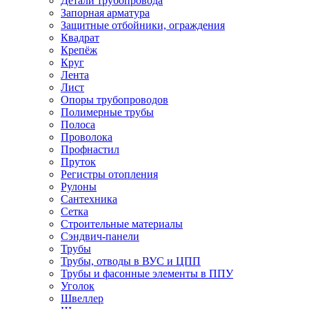
Детали трубопровода
Запорная арматура
Защитные отбойники, ограждения
Квадрат
Крепёж
Круг
Лента
Лист
Опоры трубопроводов
Полимерные трубы
Полоса
Проволока
Профнастил
Пруток
Регистры отопления
Рулоны
Сантехника
Сетка
Строительные материалы
Сэндвич-панели
Трубы
Трубы, отводы в ВУС и ЦПП
Трубы и фасонные элементы в ППУ
Уголок
Швеллер