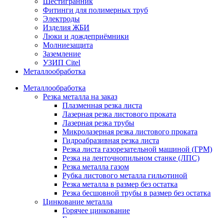
Шестигранник
Фитинги для полимерных труб
Электроды
Изделия ЖБИ
Люки и дождеприёмники
Молниезащита
Заземление
УЗИП Citel
Металлообработка
Металлообработка
Резка металла на заказ
Плазменная резка листа
Лазерная резка листового проката
Лазерная резка трубы
Микролазерная резка листового проката
Гидроабразивная резка листа
Резка листа газорезательной машиной (ГРМ)
Резка на ленточнопильном станке (ЛПС)
Резка металла газом
Рубка листового металла гильотиной
Резка металла в размер без остатка
Резка бесшовной трубы в размер без остатка
Цинкование металла
Горячее цинкование