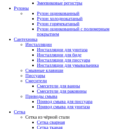
Змеевиковые регистры
Рулоны
Рулон оцинкованный
Рулон холоднокатаный
Рулон горячекатаный
Рулон оцинкованный с полимерным
покрытием
Сантехника
Инсталляции
Инсталляции для унитаза
Инсталляции для биде
Инсталляции для писсуара
Инсталляции для умывальника
Смывные клавиши
Писсуары
Смесители
Смесители для ванны
Смесители для раковины
Приводы смыва
Привод смыва для писсуара
Привод смыва для унитаза
Сетка
Сетка из чёрной стали
Сетка сварная
Сетка тканая