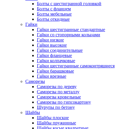
Болты с шестигранной головкой
Болты с фланцем
Болты мебельные
Болты откидные
Гайки
Гайки шестигранные стандартные
Гайки со стопорными кольцами
Гайки низкие
Гайки высокие
Гайки соединительные
Гайки фланцевые
Гайки колпачковые
Гайки шестигранные самоконтрящиеся
Гайки барашковые
Гайки врезные
Саморезы
Саморезы по дереву
Саморезы по металлу
Саморезы кровельные
Саморезы по гипсокартону
Шурупы по бетону
Шайбы
Шайбы плоские
Шайбы пружинные
Шайбы косые квадратные