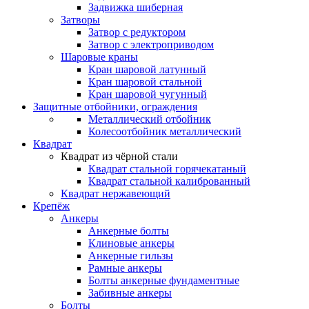
Задвижка шиберная
Затворы
Затвор с редуктором
Затвор с электроприводом
Шаровые краны
Кран шаровой латунный
Кран шаровой стальной
Кран шаровой чугунный
Защитные отбойники, ограждения
Металлический отбойник
Колесоотбойник металлический
Квадрат
Квадрат из чёрной стали
Квадрат стальной горячекатаный
Квадрат стальной калиброванный
Квадрат нержавеющий
Крепёж
Анкеры
Анкерные болты
Клиновые анкеры
Анкерные гильзы
Рамные анкеры
Болты анкерные фундаментные
Забивные анкеры
Болты