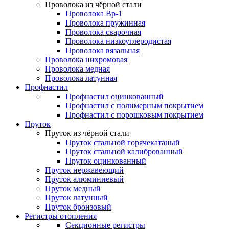
Проволока из чёрной стали
Проволока Вр-1
Проволока пружинная
Проволока сварочная
Проволока низкоуглеродистая
Проволока вязальная
Проволока нихромовая
Проволока медная
Проволока латунная
Профнастил
Профнастил оцинкованный
Профнастил с полимерным покрытием
Профнастил с порошковым покрытием
Пруток
Пруток из чёрной стали
Пруток стальной горячекатаный
Пруток стальной калиброванный
Пруток оцинкованный
Пруток нержавеющий
Пруток алюминиевый
Пруток медный
Пруток латунный
Пруток бронзовый
Регистры отопления
Секционные регистры