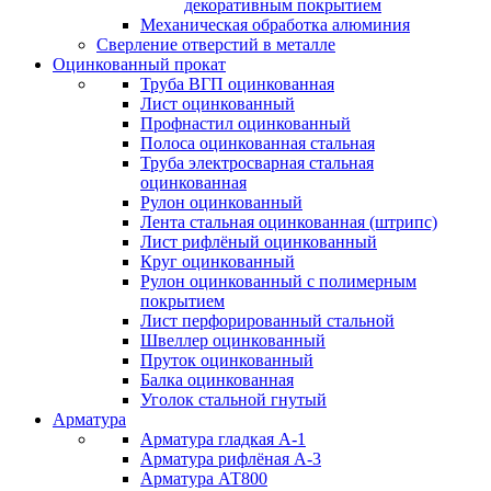
декоративным покрытием
Механическая обработка алюминия
Сверление отверстий в металле
Оцинкованный прокат
Труба ВГП оцинкованная
Лист оцинкованный
Профнастил оцинкованный
Полоса оцинкованная стальная
Труба электросварная стальная
оцинкованная
Рулон оцинкованный
Лента стальная оцинкованная (штрипс)
Лист рифлёный оцинкованный
Круг оцинкованный
Рулон оцинкованный с полимерным
покрытием
Лист перфорированный стальной
Швеллер оцинкованный
Пруток оцинкованный
Балка оцинкованная
Уголок стальной гнутый
Арматура
Арматура гладкая А-1
Арматура рифлёная А-3
Арматура АТ800