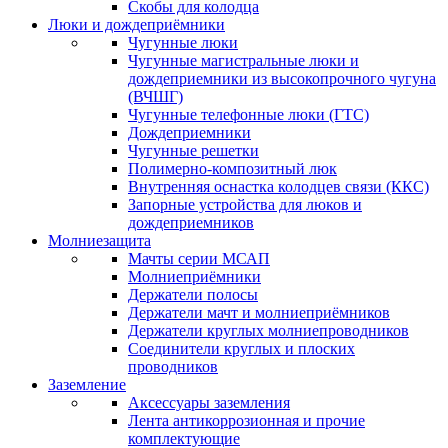
Скобы для колодца
Люки и дождеприёмники
Чугунные люки
Чугунные магистральные люки и
дождеприемники из высокопрочного чугуна
(ВЧШГ)
Чугунные телефонные люки (ГТС)
Дождеприемники
Чугунные решетки
Полимерно-композитный люк
Внутренняя оснастка колодцев связи (ККС)
Запорные устройства для люков и
дождеприемников
Молниезащита
Мачты серии МСАП
Молниеприёмники
Держатели полосы
Держатели мачт и молниеприёмников
Держатели круглых молниепроводников
Cоединители круглых и плоских
проводников
Заземление
Аксессуары заземления
Лента антикоррозионная и прочие
комплектующие