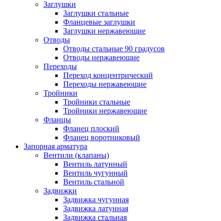
Заглушки
Заглушки стальные
Фланцевые заглушки
Заглушки нержавеющие
Отводы
Отводы стальные 90 градусов
Отводы нержавеющие
Переходы
Переход концентрический
Переходы нержавеющие
Тройники
Тройники стальные
Тройники нержавеющие
Фланцы
Фланец плоский
Фланец воротниковый
Запорная арматура
Вентили (клапаны)
Вентиль латунный
Вентиль чугунный
Вентиль стальной
Задвижки
Задвижка чугунная
Задвижка латунная
Задвижка стальная