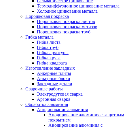
Гальваническое цинкование
Термодиффузионное цинкование металла
Холодное цинкование металла
Порошковая покраска
Порошковая покраска листов
Порошковая покраска метизов
Порошковая покраска труб
Гибка металла
Гибка листа
Гибка труб
Гибка арматуры
Гибка круга
Гибка квадрата
Изготовление закладных
Анкерные плиты
Анкерные блоки
Закладные детали
Сварочные работы
Электродуговая сварка
Аргонная сварка
Обработка алюминия
Анодирование алюминия
Анодирование алюминия с защитным
покрытием
Анодирование алюминия с