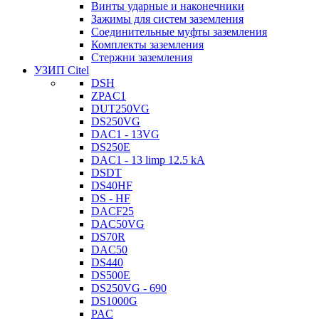
Винты ударные и наконечники
Зажимы для систем заземления
Соединительные муфты заземления
Комплекты заземления
Стержни заземления
УЗИП Citel
DSH
ZPAC1
DUT250VG
DS250VG
DAC1 - 13VG
DS250E
DAC1 - 13 limp 12.5 kA
DSDT
DS40HF
DS - HF
DACF25
DAC50VG
DS70R
DAC50
DS440
DS500E
DS250VG - 690
DS1000G
PAC