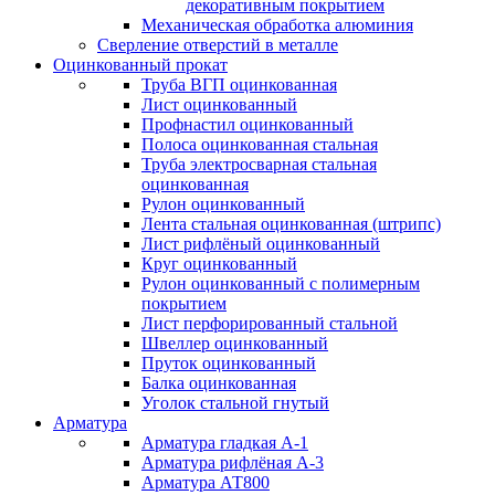
декоративным покрытием
Механическая обработка алюминия
Сверление отверстий в металле
Оцинкованный прокат
Труба ВГП оцинкованная
Лист оцинкованный
Профнастил оцинкованный
Полоса оцинкованная стальная
Труба электросварная стальная
оцинкованная
Рулон оцинкованный
Лента стальная оцинкованная (штрипс)
Лист рифлёный оцинкованный
Круг оцинкованный
Рулон оцинкованный с полимерным
покрытием
Лист перфорированный стальной
Швеллер оцинкованный
Пруток оцинкованный
Балка оцинкованная
Уголок стальной гнутый
Арматура
Арматура гладкая А-1
Арматура рифлёная А-3
Арматура АТ800