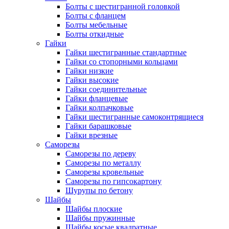
Болты с шестигранной головкой
Болты с фланцем
Болты мебельные
Болты откидные
Гайки
Гайки шестигранные стандартные
Гайки со стопорными кольцами
Гайки низкие
Гайки высокие
Гайки соединительные
Гайки фланцевые
Гайки колпачковые
Гайки шестигранные самоконтрящиеся
Гайки барашковые
Гайки врезные
Саморезы
Саморезы по дереву
Саморезы по металлу
Саморезы кровельные
Саморезы по гипсокартону
Шурупы по бетону
Шайбы
Шайбы плоские
Шайбы пружинные
Шайбы косые квадратные