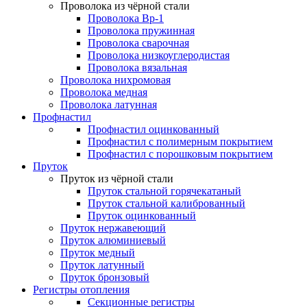
Проволока из чёрной стали
Проволока Вр-1
Проволока пружинная
Проволока сварочная
Проволока низкоуглеродистая
Проволока вязальная
Проволока нихромовая
Проволока медная
Проволока латунная
Профнастил
Профнастил оцинкованный
Профнастил с полимерным покрытием
Профнастил с порошковым покрытием
Пруток
Пруток из чёрной стали
Пруток стальной горячекатаный
Пруток стальной калиброванный
Пруток оцинкованный
Пруток нержавеющий
Пруток алюминиевый
Пруток медный
Пруток латунный
Пруток бронзовый
Регистры отопления
Секционные регистры