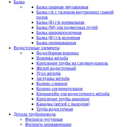
Балка
Балка сварная двутавровая
Балка г/к с уклоном внутренних граней
полок
Балка (Б) г/к нормальная
Балка (М) для подвесных путей
Балка широкополочная
Балка (К) г/к колонная
Балка оцинкованная
Водосточные элементы
Водосборная воронка
Воронка жёлоба
Крепление трубы на сэндвич-панель
Жёлоб водосточный
Угол жёлоба
Заглушка жёлоба
Колено сливное
Колено соединительное
Кронштейн для водосточного жёлоба
Крепление трубы анкерное
Канадка (жёлоб с выходом)
Труба водосточная
Детали трубопровода
Фитинги чугунные
Фитинги нержавеющие