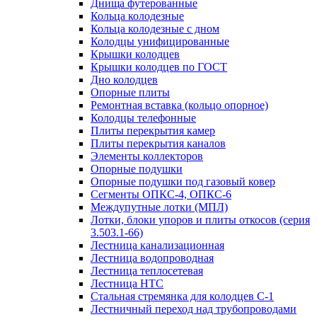
Днища футерованные
Кольца колодезные
Кольца колодезные с дном
Колодцы унифицированные
Крышки колодцев
Крышки колодцев по ГОСТ
Дно колодцев
Опорные плиты
Ремонтная вставка (кольцо опорное)
Колодцы телефонные
Плиты перекрытия камер
Плиты перекрытия каналов
Элементы коллекторов
Опорные подушки
Опорные подушки под газовый ковер
Сегменты ОПКС-4, ОПКС-6
Междупутные лотки (МПЛ)
Лотки, блоки упоров и плиты откосов (серия
3.503.1-66)
Лестница канализационная
Лестница водопроводная
Лестница теплосетевая
Лестница НТС
Стальная стремянка для колодцев С-1
Лестничный переход над трубопроводами