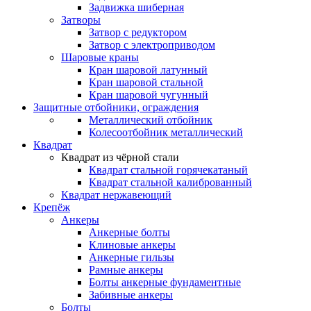
Задвижка шиберная
Затворы
Затвор с редуктором
Затвор с электроприводом
Шаровые краны
Кран шаровой латунный
Кран шаровой стальной
Кран шаровой чугунный
Защитные отбойники, ограждения
Металлический отбойник
Колесоотбойник металлический
Квадрат
Квадрат из чёрной стали
Квадрат стальной горячекатаный
Квадрат стальной калиброванный
Квадрат нержавеющий
Крепёж
Анкеры
Анкерные болты
Клиновые анкеры
Анкерные гильзы
Рамные анкеры
Болты анкерные фундаментные
Забивные анкеры
Болты