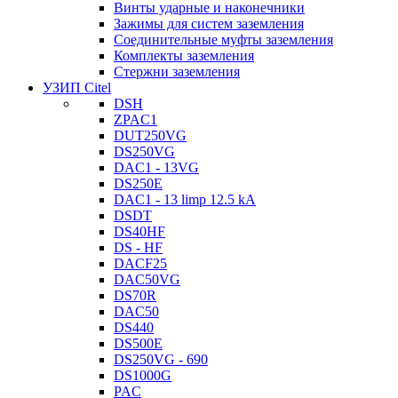
Винты ударные и наконечники
Зажимы для систем заземления
Соединительные муфты заземления
Комплекты заземления
Стержни заземления
УЗИП Citel
DSH
ZPAC1
DUT250VG
DS250VG
DAC1 - 13VG
DS250E
DAC1 - 13 limp 12.5 kA
DSDT
DS40HF
DS - HF
DACF25
DAC50VG
DS70R
DAC50
DS440
DS500E
DS250VG - 690
DS1000G
PAC