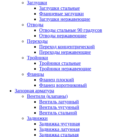
Заглушки
Заглушки стальные
Фланцевые заглушки
Заглушки нержавеющие
Отводы
Отводы стальные 90 градусов
Отводы нержавеющие
Переходы
Переход концентрический
Переходы нержавеющие
Тройники
Тройники стальные
Тройники нержавеющие
Фланцы
Фланец плоский
Фланец воротниковый
Запорная арматура
Вентили (клапаны)
Вентиль латунный
Вентиль чугунный
Вентиль стальной
Задвижки
Задвижка чугунная
Задвижка латунная
Задвижка стальная