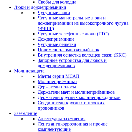
Скобы для колодца
Люки и дождеприёмники
Чугунные люки
Чугунные магистральные люки и
дождеприемники из высокопрочного чугуна
(ВЧШГ)
Чугунные телефонные люки (ГТС)
Дождеприемники
Чугунные решетки
Полимерно-композитный люк
Внутренняя оснастка колодцев связи (ККС)
Запорные устройства для люков и
дождеприемников
Молниезащита
Мачты серии МСАП
Молниеприёмники
Держатели полосы
Держатели мачт и молниеприёмников
Держатели круглых молниепроводников
Cоединители круглых и плоских
проводников
Заземление
Аксессуары заземления
Лента антикоррозионная и прочие
комплектующие