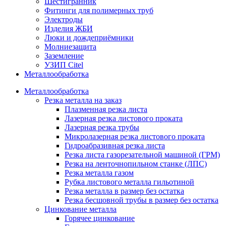
Шестигранник
Фитинги для полимерных труб
Электроды
Изделия ЖБИ
Люки и дождеприёмники
Молниезащита
Заземление
УЗИП Citel
Металлообработка
Металлообработка
Резка металла на заказ
Плазменная резка листа
Лазерная резка листового проката
Лазерная резка трубы
Микролазерная резка листового проката
Гидроабразивная резка листа
Резка листа газорезательной машиной (ГРМ)
Резка на ленточнопильном станке (ЛПС)
Резка металла газом
Рубка листового металла гильотиной
Резка металла в размер без остатка
Резка бесшовной трубы в размер без остатка
Цинкование металла
Горячее цинкование