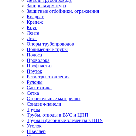
Детали трубопровода
Запорная арматура
Защитные отбойники, ограждения
Квадрат
Крепёж
Круг
Лента
Лист
Опоры трубопроводов
Полимерные трубы
Полоса
Проволока
Профнастил
Пруток
Регистры отопления
Рулоны
Сантехника
Сетка
Строительные материалы
Сэндвич-панели
Трубы
Трубы, отводы в ВУС и ЦПП
Трубы и фасонные элементы в ППУ
Уголок
Швеллер