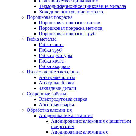
Гальваническое цинкование
Термодиффузионное цинкование металла
Холодное цинкование металла
Порошковая покраска
Порошковая покраска листов
Порошковая покраска метизов
Порошковая покраска труб
Гибка металла
Гибка листа
Гибка труб
Гибка арматуры
Гибка круга
Гибка квадрата
Изготовление закладных
Анкерные плиты
Анкерные блоки
Закладные детали
Сварочные работы
Электродуговая сварка
Аргонная сварка
Обработка алюминия
Анодирование алюминия
Анодирование алюминия с защитным
покрытием
Анодирование алюминия с