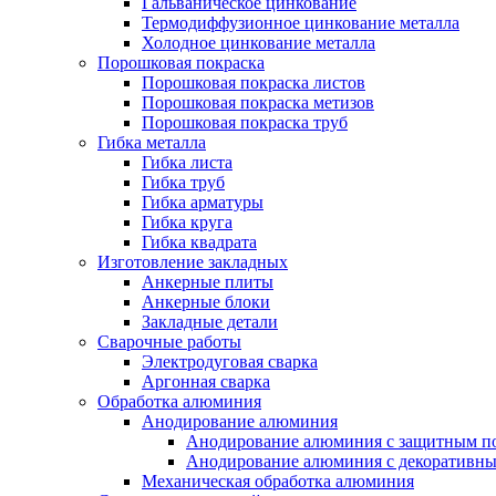
Гальваническое цинкование
Термодиффузионное цинкование металла
Холодное цинкование металла
Порошковая покраска
Порошковая покраска листов
Порошковая покраска метизов
Порошковая покраска труб
Гибка металла
Гибка листа
Гибка труб
Гибка арматуры
Гибка круга
Гибка квадрата
Изготовление закладных
Анкерные плиты
Анкерные блоки
Закладные детали
Сварочные работы
Электродуговая сварка
Аргонная сварка
Обработка алюминия
Анодирование алюминия
Анодирование алюминия с защитным п
Анодирование алюминия с декоративн
Механическая обработка алюминия