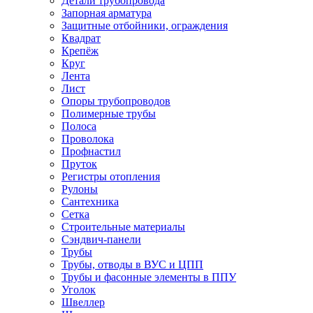
Детали трубопровода
Запорная арматура
Защитные отбойники, ограждения
Квадрат
Крепёж
Круг
Лента
Лист
Опоры трубопроводов
Полимерные трубы
Полоса
Проволока
Профнастил
Пруток
Регистры отопления
Рулоны
Сантехника
Сетка
Строительные материалы
Сэндвич-панели
Трубы
Трубы, отводы в ВУС и ЦПП
Трубы и фасонные элементы в ППУ
Уголок
Швеллер