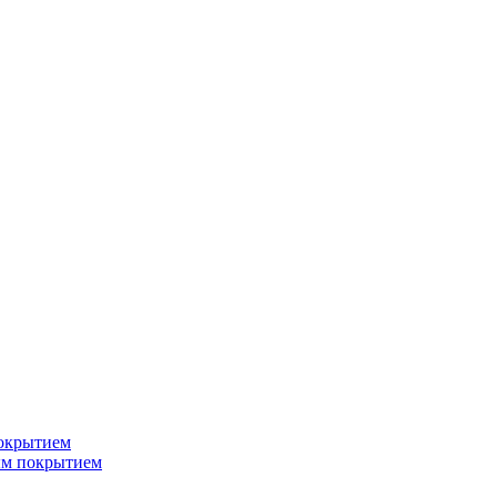
окрытием
ым покрытием