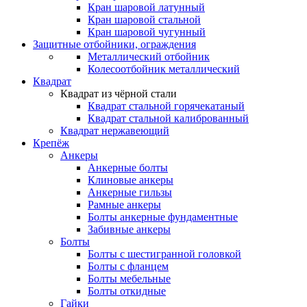
Кран шаровой латунный
Кран шаровой стальной
Кран шаровой чугунный
Защитные отбойники, ограждения
Металлический отбойник
Колесоотбойник металлический
Квадрат
Квадрат из чёрной стали
Квадрат стальной горячекатаный
Квадрат стальной калиброванный
Квадрат нержавеющий
Крепёж
Анкеры
Анкерные болты
Клиновые анкеры
Анкерные гильзы
Рамные анкеры
Болты анкерные фундаментные
Забивные анкеры
Болты
Болты с шестигранной головкой
Болты с фланцем
Болты мебельные
Болты откидные
Гайки