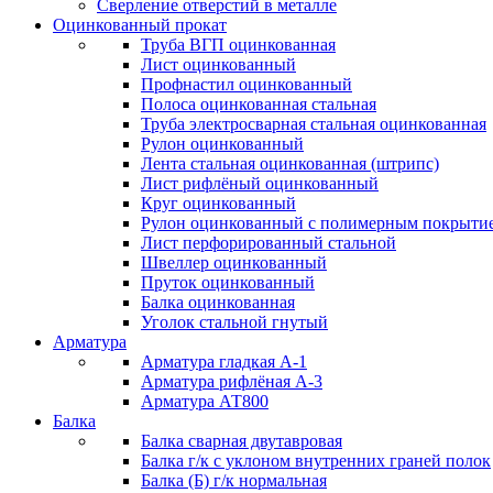
Сверление отверстий в металле
Оцинкованный прокат
Труба ВГП оцинкованная
Лист оцинкованный
Профнастил оцинкованный
Полоса оцинкованная стальная
Труба электросварная стальная оцинкованная
Рулон оцинкованный
Лента стальная оцинкованная (штрипс)
Лист рифлёный оцинкованный
Круг оцинкованный
Рулон оцинкованный с полимерным покрыти
Лист перфорированный стальной
Швеллер оцинкованный
Пруток оцинкованный
Балка оцинкованная
Уголок стальной гнутый
Арматура
Арматура гладкая А-1
Арматура рифлёная А-3
Арматура АТ800
Балка
Балка сварная двутавровая
Балка г/к с уклоном внутренних граней полок
Балка (Б) г/к нормальная