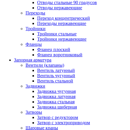
Отводы стальные 90 градусов
Отводы нержавеющие
Переходы
Переход концентрический
Переходы нержавеющие
Тройники
Тройники стальные
Тройники нержавеющие
Фланцы
Фланец плоский
Фланец воротниковый
Запорная арматура
Вентили (клапаны)
Вентиль латунный
Вентиль чугунный
Вентиль стальной
Задвижки
Задвижка чугунная
Задвижка латунная
Задвижка стальная
Задвижка шиберная
Затворы
Затвор с редуктором
Затвор с электроприводом
Шаровые краны