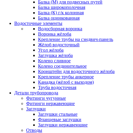
Балка (М) для подвесных путей
Балка широкополочная
Балка (К) г/к колонная
Балка оцинкованная
Водосточные элементы
Водосборная воронка
Воронка жёлоба
Крепление трубы на сэндвич-панель
Жёлоб водосточный
Угол жёлоба
Заглушка жёлоба
Колено сливное
Колено соединительное
Кронштейн для водосточного жёлоба
Крепление трубы анкерное
Канадка (жёлоб с выходом)
Труба водосточная
Детали трубопровода
Фитинги чугунные
Фитинги нержавеющие
Заглушки
Заглушки стальные
Фланцевые заглушки
Заглушки нержавеющие
Отводы