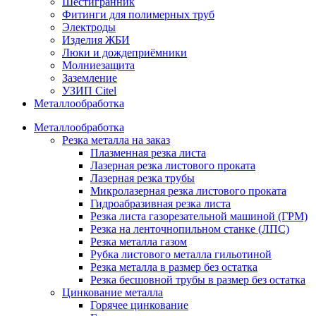
Шестигранник
Фитинги для полимерных труб
Электроды
Изделия ЖБИ
Люки и дождеприёмники
Молниезащита
Заземление
УЗИП Citel
Металлообработка
Металлообработка
Резка металла на заказ
Плазменная резка листа
Лазерная резка листового проката
Лазерная резка трубы
Микролазерная резка листового проката
Гидроабразивная резка листа
Резка листа газорезательной машиной (ГРМ)
Резка на ленточнопильном станке (ЛПС)
Резка металла газом
Рубка листового металла гильотиной
Резка металла в размер без остатка
Резка бесшовной трубы в размер без остатка
Цинкование металла
Горячее цинкование