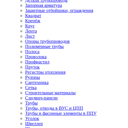
Детали трубопровода
Запорная арматура
Защитные отбойники, ограждения
Квадрат
Крепёж
Круг
Лента
Лист
Опоры трубопроводов
Полимерные трубы
Полоса
Проволока
Профнастил
Пруток
Регистры отопления
Рулоны
Сантехника
Сетка
Строительные материалы
Сэндвич-панели
Трубы
Трубы, отводы в ВУС и ЦПП
Трубы и фасонные элементы в ППУ
Уголок
Швеллер