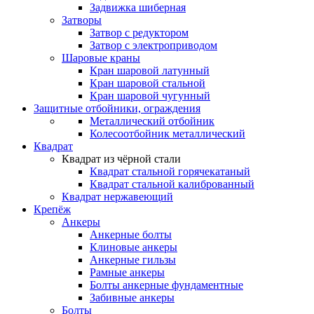
Задвижка шиберная
Затворы
Затвор с редуктором
Затвор с электроприводом
Шаровые краны
Кран шаровой латунный
Кран шаровой стальной
Кран шаровой чугунный
Защитные отбойники, ограждения
Металлический отбойник
Колесоотбойник металлический
Квадрат
Квадрат из чёрной стали
Квадрат стальной горячекатаный
Квадрат стальной калиброванный
Квадрат нержавеющий
Крепёж
Анкеры
Анкерные болты
Клиновые анкеры
Анкерные гильзы
Рамные анкеры
Болты анкерные фундаментные
Забивные анкеры
Болты