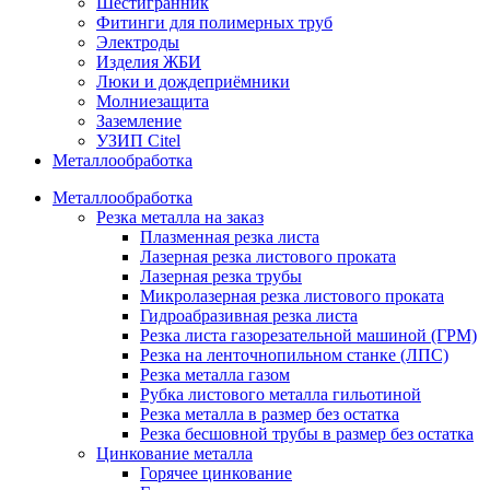
Шестигранник
Фитинги для полимерных труб
Электроды
Изделия ЖБИ
Люки и дождеприёмники
Молниезащита
Заземление
УЗИП Citel
Металлообработка
Металлообработка
Резка металла на заказ
Плазменная резка листа
Лазерная резка листового проката
Лазерная резка трубы
Микролазерная резка листового проката
Гидроабразивная резка листа
Резка листа газорезательной машиной (ГРМ)
Резка на ленточнопильном станке (ЛПС)
Резка металла газом
Рубка листового металла гильотиной
Резка металла в размер без остатка
Резка бесшовной трубы в размер без остатка
Цинкование металла
Горячее цинкование