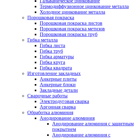
Гальваническое цинкование
Термодиффузионное цинкование металла
Холодное цинкование металла
Порошковая покраска
Порошковая покраска листов
Порошковая покраска метизов
Порошковая покраска труб
Гибка металла
Гибка листа
Гибка труб
Гибка арматуры
Гибка круга
Гибка квадрата
Изготовление закладных
Анкерные плиты
Анкерные блоки
Закладные детали
Сварочные работы
Электродуговая сварка
Аргонная сварка
Обработка алюминия
Анодирование алюминия
Анодирование алюминия с защитным
покрытием
Анодирование алюминия с