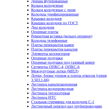
Днища футерованные
Кольца колодезные
Кольца колодезные с дном
Колодцы унифицированные
Крышки колодцев
Крышки колодцев по ГОСТ
Дно колодцев
Опорные плиты
Ремонтная вставка (кольцо опорное)
Колодцы телефонные
Плиты перекрытия камер
Плиты перекрытия каналов
Элементы коллекторов
Опорные подушки
Опорные подушки под газовый ковер
Сегменты ОПКС-4, ОПКС-6
Междупутные лотки (МПЛ)
Лотки, блоки упоров и плиты откосов (серия
3.503.1-66)
Лестница канализационная
Лестница водопроводная
Лестница теплосетевая
Лестница НТС
Стальная стремянка для колодцев С-1
Лестничный переход над трубопроводами