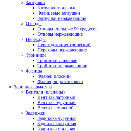
Заглушки
Заглушки стальные
Фланцевые заглушки
Заглушки нержавеющие
Отводы
Отводы стальные 90 градусов
Отводы нержавеющие
Переходы
Переход концентрический
Переходы нержавеющие
Тройники
Тройники стальные
Тройники нержавеющие
Фланцы
Фланец плоский
Фланец воротниковый
Запорная арматура
Вентили (клапаны)
Вентиль латунный
Вентиль чугунный
Вентиль стальной
Задвижки
Задвижка чугунная
Задвижка латунная
Задвижка стальная