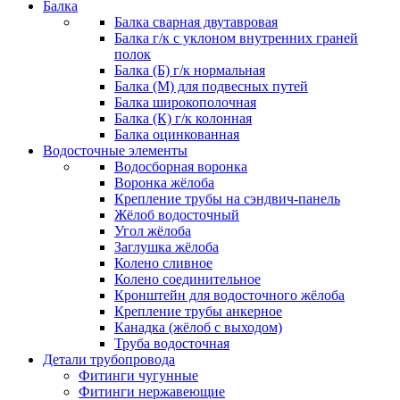
Балка
Балка сварная двутавровая
Балка г/к с уклоном внутренних граней
полок
Балка (Б) г/к нормальная
Балка (М) для подвесных путей
Балка широкополочная
Балка (К) г/к колонная
Балка оцинкованная
Водосточные элементы
Водосборная воронка
Воронка жёлоба
Крепление трубы на сэндвич-панель
Жёлоб водосточный
Угол жёлоба
Заглушка жёлоба
Колено сливное
Колено соединительное
Кронштейн для водосточного жёлоба
Крепление трубы анкерное
Канадка (жёлоб с выходом)
Труба водосточная
Детали трубопровода
Фитинги чугунные
Фитинги нержавеющие