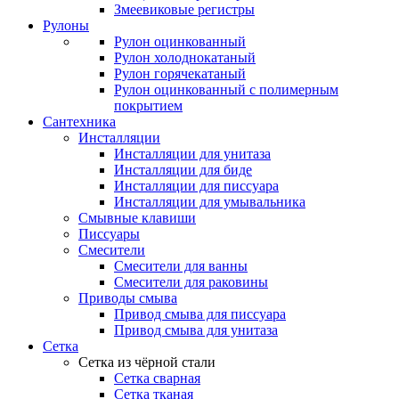
Змеевиковые регистры
Рулоны
Рулон оцинкованный
Рулон холоднокатаный
Рулон горячекатаный
Рулон оцинкованный с полимерным
покрытием
Сантехника
Инсталляции
Инсталляции для унитаза
Инсталляции для биде
Инсталляции для писсуара
Инсталляции для умывальника
Смывные клавиши
Писсуары
Смесители
Смесители для ванны
Смесители для раковины
Приводы смыва
Привод смыва для писсуара
Привод смыва для унитаза
Сетка
Сетка из чёрной стали
Сетка сварная
Сетка тканая