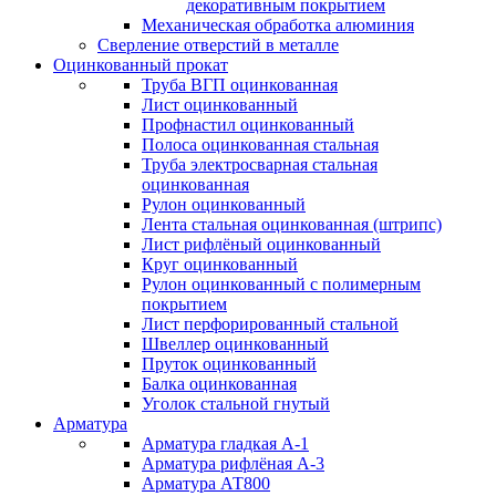
декоративным покрытием
Механическая обработка алюминия
Сверление отверстий в металле
Оцинкованный прокат
Труба ВГП оцинкованная
Лист оцинкованный
Профнастил оцинкованный
Полоса оцинкованная стальная
Труба электросварная стальная
оцинкованная
Рулон оцинкованный
Лента стальная оцинкованная (штрипс)
Лист рифлёный оцинкованный
Круг оцинкованный
Рулон оцинкованный с полимерным
покрытием
Лист перфорированный стальной
Швеллер оцинкованный
Пруток оцинкованный
Балка оцинкованная
Уголок стальной гнутый
Арматура
Арматура гладкая А-1
Арматура рифлёная А-3
Арматура АТ800