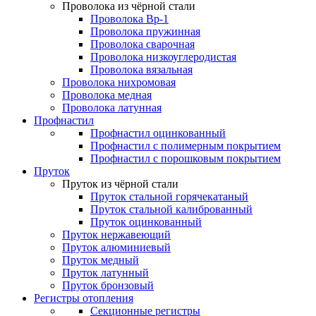
Проволока из чёрной стали
Проволока Вр-1
Проволока пружинная
Проволока сварочная
Проволока низкоуглеродистая
Проволока вязальная
Проволока нихромовая
Проволока медная
Проволока латунная
Профнастил
Профнастил оцинкованный
Профнастил с полимерным покрытием
Профнастил с порошковым покрытием
Пруток
Пруток из чёрной стали
Пруток стальной горячекатаный
Пруток стальной калиброванный
Пруток оцинкованный
Пруток нержавеющий
Пруток алюминиевый
Пруток медный
Пруток латунный
Пруток бронзовый
Регистры отопления
Секционные регистры