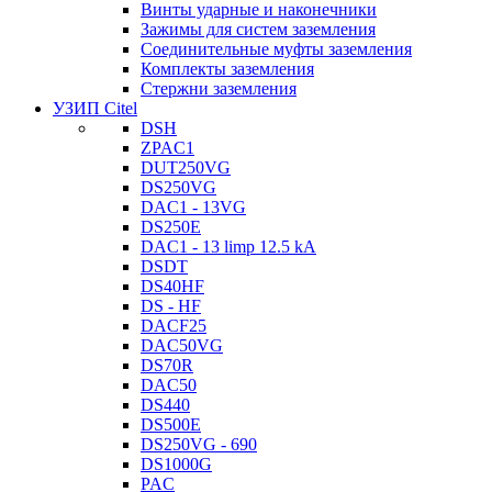
Винты ударные и наконечники
Зажимы для систем заземления
Соединительные муфты заземления
Комплекты заземления
Стержни заземления
УЗИП Citel
DSH
ZPAC1
DUT250VG
DS250VG
DAC1 - 13VG
DS250E
DAC1 - 13 limp 12.5 kA
DSDT
DS40HF
DS - HF
DACF25
DAC50VG
DS70R
DAC50
DS440
DS500E
DS250VG - 690
DS1000G
PAC