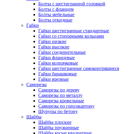
Болты с шестигранной головкой
Болты с фланцем
Болты мебельные
Болты откидные
Гайки
Гайки шестигранные стандартные
Гайки со стопорными кольцами
Гайки низкие
Гайки высокие
Гайки соединительные
Гайки фланцевые
Гайки колпачковые
Гайки шестигранные самоконтрящиеся
Гайки барашковые
Гайки врезные
Саморезы
Саморезы по дереву
Саморезы по металлу
Саморезы кровельные
Саморезы по гипсокартону
Шурупы по бетону
Шайбы
Шайбы плоские
Шайбы пружинные
Шайбы косые квадратные