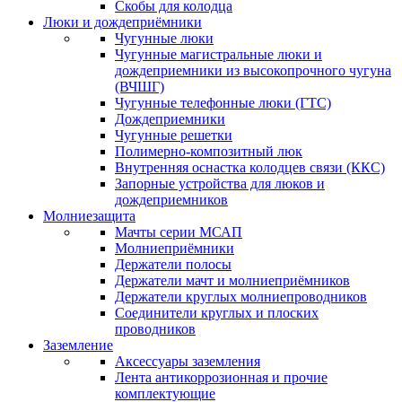
Скобы для колодца
Люки и дождеприёмники
Чугунные люки
Чугунные магистральные люки и
дождеприемники из высокопрочного чугуна
(ВЧШГ)
Чугунные телефонные люки (ГТС)
Дождеприемники
Чугунные решетки
Полимерно-композитный люк
Внутренняя оснастка колодцев связи (ККС)
Запорные устройства для люков и
дождеприемников
Молниезащита
Мачты серии МСАП
Молниеприёмники
Держатели полосы
Держатели мачт и молниеприёмников
Держатели круглых молниепроводников
Cоединители круглых и плоских
проводников
Заземление
Аксессуары заземления
Лента антикоррозионная и прочие
комплектующие