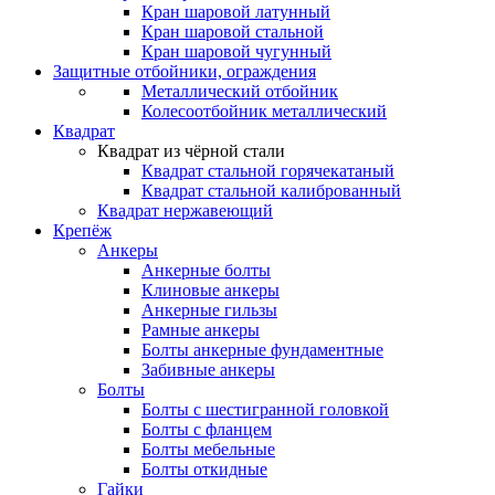
Кран шаровой латунный
Кран шаровой стальной
Кран шаровой чугунный
Защитные отбойники, ограждения
Металлический отбойник
Колесоотбойник металлический
Квадрат
Квадрат из чёрной стали
Квадрат стальной горячекатаный
Квадрат стальной калиброванный
Квадрат нержавеющий
Крепёж
Анкеры
Анкерные болты
Клиновые анкеры
Анкерные гильзы
Рамные анкеры
Болты анкерные фундаментные
Забивные анкеры
Болты
Болты с шестигранной головкой
Болты с фланцем
Болты мебельные
Болты откидные
Гайки