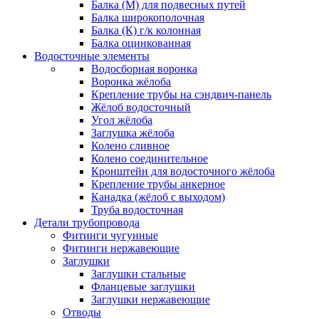
Балка (М) для подвесных путей
Балка широкополочная
Балка (К) г/к колонная
Балка оцинкованная
Водосточные элементы
Водосборная воронка
Воронка жёлоба
Крепление трубы на сэндвич-панель
Жёлоб водосточный
Угол жёлоба
Заглушка жёлоба
Колено сливное
Колено соединительное
Кронштейн для водосточного жёлоба
Крепление трубы анкерное
Канадка (жёлоб с выходом)
Труба водосточная
Детали трубопровода
Фитинги чугунные
Фитинги нержавеющие
Заглушки
Заглушки стальные
Фланцевые заглушки
Заглушки нержавеющие
Отводы