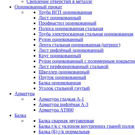
Сверление отверстий в металле
Оцинкованный прокат
Труба ВГП оцинкованная
Лист оцинкованный
Профнастил оцинкованный
Полоса оцинкованная стальная
Труба электросварная стальная оцинкованная
Рулон оцинкованный
Лента стальная оцинкованная (штрипс)
Лист рифлёный оцинкованный
Круг оцинкованный
Рулон оцинкованный с полимерным покрыти
Лист перфорированный стальной
Швеллер оцинкованный
Пруток оцинкованный
Балка оцинкованная
Уголок стальной гнутый
Арматура
Арматура гладкая А-1
Арматура рифлёная А-3
Арматура АТ800
Балка
Балка сварная двутавровая
Балка г/к с уклоном внутренних граней полок
Балка (Б) г/к нормальная