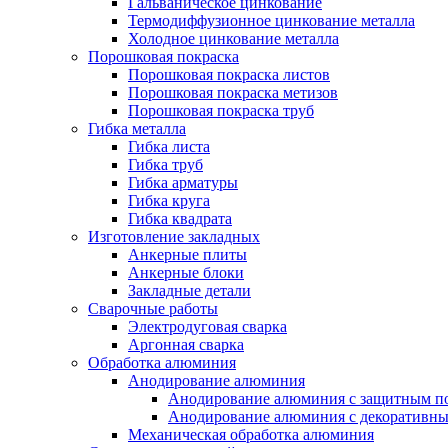
Гальваническое цинкование
Термодиффузионное цинкование металла
Холодное цинкование металла
Порошковая покраска
Порошковая покраска листов
Порошковая покраска метизов
Порошковая покраска труб
Гибка металла
Гибка листа
Гибка труб
Гибка арматуры
Гибка круга
Гибка квадрата
Изготовление закладных
Анкерные плиты
Анкерные блоки
Закладные детали
Сварочные работы
Электродуговая сварка
Аргонная сварка
Обработка алюминия
Анодирование алюминия
Анодирование алюминия с защитным п
Анодирование алюминия с декоративн
Механическая обработка алюминия