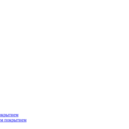
окрытием
ым покрытием