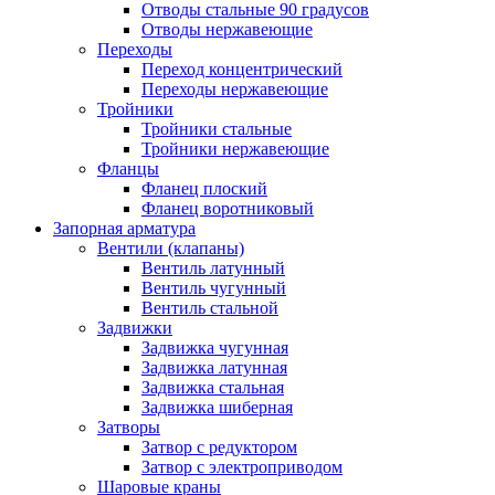
Отводы стальные 90 градусов
Отводы нержавеющие
Переходы
Переход концентрический
Переходы нержавеющие
Тройники
Тройники стальные
Тройники нержавеющие
Фланцы
Фланец плоский
Фланец воротниковый
Запорная арматура
Вентили (клапаны)
Вентиль латунный
Вентиль чугунный
Вентиль стальной
Задвижки
Задвижка чугунная
Задвижка латунная
Задвижка стальная
Задвижка шиберная
Затворы
Затвор с редуктором
Затвор с электроприводом
Шаровые краны