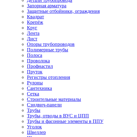
Детали трубопровода
Запорная арматура
Защитные отбойники, ограждения
Квадрат
Крепёж
Круг
Лента
Лист
Опоры трубопроводов
Полимерные трубы
Полоса
Проволока
Профнастил
Пруток
Регистры отопления
Рулоны
Сантехника
Сетка
Строительные материалы
Сэндвич-панели
Трубы
Трубы, отводы в ВУС и ЦПП
Трубы и фасонные элементы в ППУ
Уголок
Швеллер