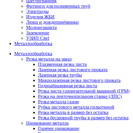
Шестигранник
Фитинги для полимерных труб
Электроды
Изделия ЖБИ
Люки и дождеприёмники
Молниезащита
Заземление
УЗИП Citel
Металлообработка
Металлообработка
Резка металла на заказ
Плазменная резка листа
Лазерная резка листового проката
Лазерная резка трубы
Микролазерная резка листового проката
Гидроабразивная резка листа
Резка листа газорезательной машиной (ГРМ)
Резка на ленточнопильном станке (ЛПС)
Резка металла газом
Рубка листового металла гильотиной
Резка металла в размер без остатка
Резка бесшовной трубы в размер без остатка
Цинкование металла
Горячее цинкование