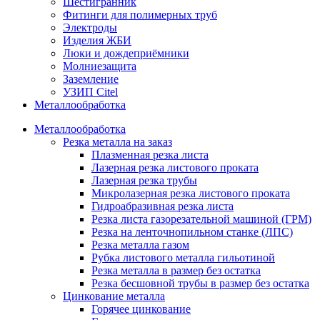
Шестигранник
Фитинги для полимерных труб
Электроды
Изделия ЖБИ
Люки и дождеприёмники
Молниезащита
Заземление
УЗИП Citel
Металлообработка
Металлообработка
Резка металла на заказ
Плазменная резка листа
Лазерная резка листового проката
Лазерная резка трубы
Микролазерная резка листового проката
Гидроабразивная резка листа
Резка листа газорезательной машиной (ГРМ)
Резка на ленточнопильном станке (ЛПС)
Резка металла газом
Рубка листового металла гильотиной
Резка металла в размер без остатка
Резка бесшовной трубы в размер без остатка
Цинкование металла
Горячее цинкование