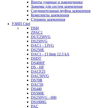
Винты ударные и наконечники
Зажимы для систем заземления
Соединительные муфты заземления
Комплекты заземления
Стержни заземления
УЗИП Citel
DSH
ZPAC1
DUT250VG
DS250VG
DAC1 - 13VG
DS250E
DAC1 - 13 limp 12.5 kA
DSDT
DS40HF
DS - HF
DACF25
DAC50VG
DS70R
DAC50
DS440
DS500E
DS250VG - 690
DS1000G
PAC