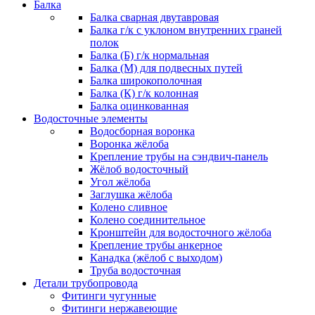
Балка
Балка сварная двутавровая
Балка г/к с уклоном внутренних граней
полок
Балка (Б) г/к нормальная
Балка (М) для подвесных путей
Балка широкополочная
Балка (К) г/к колонная
Балка оцинкованная
Водосточные элементы
Водосборная воронка
Воронка жёлоба
Крепление трубы на сэндвич-панель
Жёлоб водосточный
Угол жёлоба
Заглушка жёлоба
Колено сливное
Колено соединительное
Кронштейн для водосточного жёлоба
Крепление трубы анкерное
Канадка (жёлоб с выходом)
Труба водосточная
Детали трубопровода
Фитинги чугунные
Фитинги нержавеющие