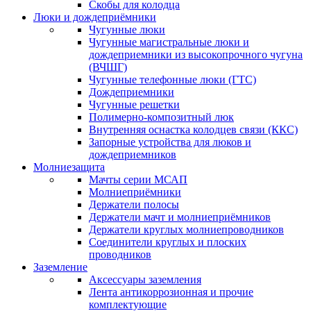
Скобы для колодца
Люки и дождеприёмники
Чугунные люки
Чугунные магистральные люки и
дождеприемники из высокопрочного чугуна
(ВЧШГ)
Чугунные телефонные люки (ГТС)
Дождеприемники
Чугунные решетки
Полимерно-композитный люк
Внутренняя оснастка колодцев связи (ККС)
Запорные устройства для люков и
дождеприемников
Молниезащита
Мачты серии МСАП
Молниеприёмники
Держатели полосы
Держатели мачт и молниеприёмников
Держатели круглых молниепроводников
Cоединители круглых и плоских
проводников
Заземление
Аксессуары заземления
Лента антикоррозионная и прочие
комплектующие