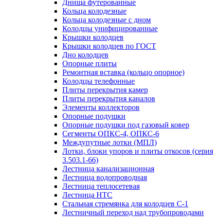
Днища футерованные
Кольца колодезные
Кольца колодезные с дном
Колодцы унифицированные
Крышки колодцев
Крышки колодцев по ГОСТ
Дно колодцев
Опорные плиты
Ремонтная вставка (кольцо опорное)
Колодцы телефонные
Плиты перекрытия камер
Плиты перекрытия каналов
Элементы коллекторов
Опорные подушки
Опорные подушки под газовый ковер
Сегменты ОПКС-4, ОПКС-6
Междупутные лотки (МПЛ)
Лотки, блоки упоров и плиты откосов (серия
3.503.1-66)
Лестница канализационная
Лестница водопроводная
Лестница теплосетевая
Лестница НТС
Стальная стремянка для колодцев С-1
Лестничный переход над трубопроводами