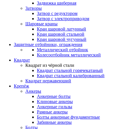
Задвижка шиберная
Затворы
Затвор с редуктором
Затвор с электроприводом
Шаровые краны
Кран шаровой латунный
Кран шаровой стальной
Кран шаровой чугунный
Защитные отбойники, ограждения
Металлический отбойник
Колесоотбойник металлический
Квадрат
Квадрат из чёрной стали
Квадрат стальной горячекатаный
Квадрат стальной калиброванный
Квадрат нержавеющий
Крепёж
Анкеры
Анкерные болты
Клиновые анкеры
Анкерные гильзы
Рамные анкеры
Болты анкерные фундаментные
Забивные анкеры
Болты