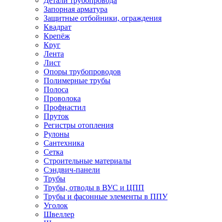
Детали трубопровода
Запорная арматура
Защитные отбойники, ограждения
Квадрат
Крепёж
Круг
Лента
Лист
Опоры трубопроводов
Полимерные трубы
Полоса
Проволока
Профнастил
Пруток
Регистры отопления
Рулоны
Сантехника
Сетка
Строительные материалы
Сэндвич-панели
Трубы
Трубы, отводы в ВУС и ЦПП
Трубы и фасонные элементы в ППУ
Уголок
Швеллер