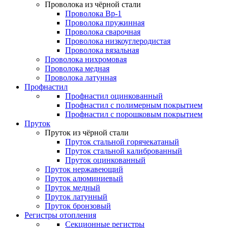
Проволока из чёрной стали
Проволока Вр-1
Проволока пружинная
Проволока сварочная
Проволока низкоуглеродистая
Проволока вязальная
Проволока нихромовая
Проволока медная
Проволока латунная
Профнастил
Профнастил оцинкованный
Профнастил с полимерным покрытием
Профнастил с порошковым покрытием
Пруток
Пруток из чёрной стали
Пруток стальной горячекатаный
Пруток стальной калиброванный
Пруток оцинкованный
Пруток нержавеющий
Пруток алюминиевый
Пруток медный
Пруток латунный
Пруток бронзовый
Регистры отопления
Секционные регистры