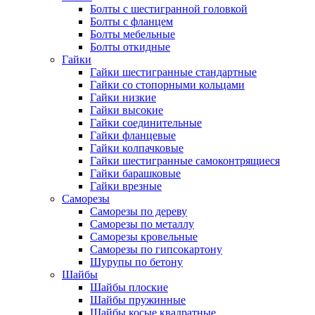
Болты с шестигранной головкой
Болты с фланцем
Болты мебельные
Болты откидные
Гайки
Гайки шестигранные стандартные
Гайки со стопорными кольцами
Гайки низкие
Гайки высокие
Гайки соединительные
Гайки фланцевые
Гайки колпачковые
Гайки шестигранные самоконтрящиеся
Гайки барашковые
Гайки врезные
Саморезы
Саморезы по дереву
Саморезы по металлу
Саморезы кровельные
Саморезы по гипсокартону
Шурупы по бетону
Шайбы
Шайбы плоские
Шайбы пружинные
Шайбы косые квадратные