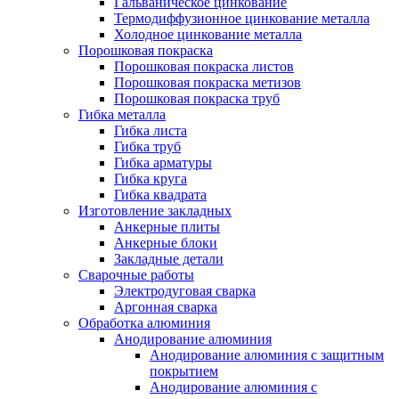
Гальваническое цинкование
Термодиффузионное цинкование металла
Холодное цинкование металла
Порошковая покраска
Порошковая покраска листов
Порошковая покраска метизов
Порошковая покраска труб
Гибка металла
Гибка листа
Гибка труб
Гибка арматуры
Гибка круга
Гибка квадрата
Изготовление закладных
Анкерные плиты
Анкерные блоки
Закладные детали
Сварочные работы
Электродуговая сварка
Аргонная сварка
Обработка алюминия
Анодирование алюминия
Анодирование алюминия с защитным
покрытием
Анодирование алюминия с