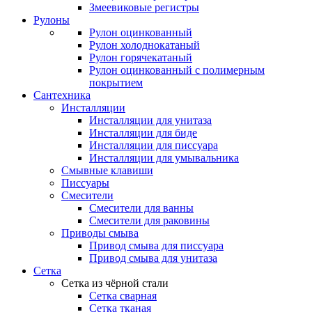
Змеевиковые регистры
Рулоны
Рулон оцинкованный
Рулон холоднокатаный
Рулон горячекатаный
Рулон оцинкованный с полимерным
покрытием
Сантехника
Инсталляции
Инсталляции для унитаза
Инсталляции для биде
Инсталляции для писсуара
Инсталляции для умывальника
Смывные клавиши
Писсуары
Смесители
Смесители для ванны
Смесители для раковины
Приводы смыва
Привод смыва для писсуара
Привод смыва для унитаза
Сетка
Сетка из чёрной стали
Сетка сварная
Сетка тканая