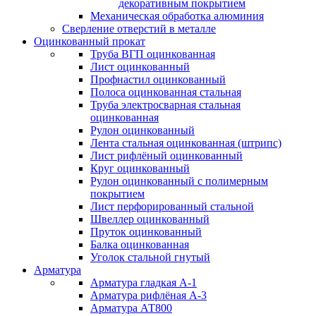
декоративным покрытием
Механическая обработка алюминия
Сверление отверстий в металле
Оцинкованный прокат
Труба ВГП оцинкованная
Лист оцинкованный
Профнастил оцинкованный
Полоса оцинкованная стальная
Труба электросварная стальная
оцинкованная
Рулон оцинкованный
Лента стальная оцинкованная (штрипс)
Лист рифлёный оцинкованный
Круг оцинкованный
Рулон оцинкованный с полимерным
покрытием
Лист перфорированный стальной
Швеллер оцинкованный
Пруток оцинкованный
Балка оцинкованная
Уголок стальной гнутый
Арматура
Арматура гладкая А-1
Арматура рифлёная А-3
Арматура АТ800