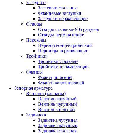
Заглушки
Заглушки стальные
Фланцевые заглушки
Заглушки нержавеющие
Отводы
Отводы стальные 90 градусов
Отводы нержавеющие
Переходы
Переход концентрический
Переходы нержавеющие
Тройники
Тройники стальные
Тройники нержавеющие
Фланцы
Фланец плоский
Фланец воротниковый
Запорная арматура
Вентили (клапаны)
Вентиль латунный
Вентиль чугунный
Вентиль стальной
Задвижки
Задвижка чугунная
Задвижка латунная
Задвижка стальная