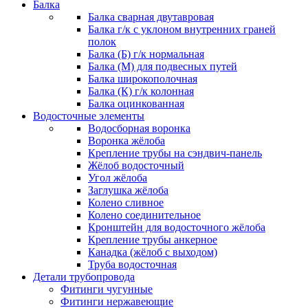
Балка
Балка сварная двутавровая
Балка г/к с уклоном внутренних граней
полок
Балка (Б) г/к нормальная
Балка (М) для подвесных путей
Балка широкополочная
Балка (К) г/к колонная
Балка оцинкованная
Водосточные элементы
Водосборная воронка
Воронка жёлоба
Крепление трубы на сэндвич-панель
Жёлоб водосточный
Угол жёлоба
Заглушка жёлоба
Колено сливное
Колено соединительное
Кронштейн для водосточного жёлоба
Крепление трубы анкерное
Канадка (жёлоб с выходом)
Труба водосточная
Детали трубопровода
Фитинги чугунные
Фитинги нержавеющие