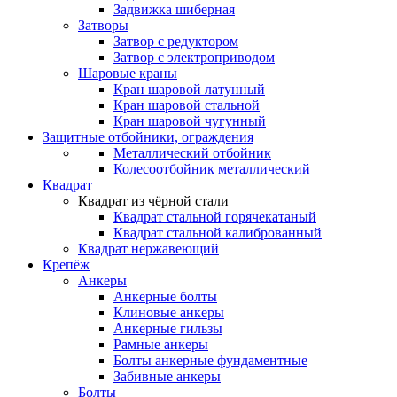
Задвижка шиберная
Затворы
Затвор с редуктором
Затвор с электроприводом
Шаровые краны
Кран шаровой латунный
Кран шаровой стальной
Кран шаровой чугунный
Защитные отбойники, ограждения
Металлический отбойник
Колесоотбойник металлический
Квадрат
Квадрат из чёрной стали
Квадрат стальной горячекатаный
Квадрат стальной калиброванный
Квадрат нержавеющий
Крепёж
Анкеры
Анкерные болты
Клиновые анкеры
Анкерные гильзы
Рамные анкеры
Болты анкерные фундаментные
Забивные анкеры
Болты