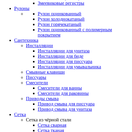
Змеевиковые регистры
Рулоны
Рулон оцинкованный
Рулон холоднокатаный
Рулон горячекатаный
Рулон оцинкованный с полимерным
покрытием
Сантехника
Инсталляции
Инсталляции для унитаза
Инсталляции для биде
Инсталляции для писсуара
Инсталляции для умывальника
Смывные клавиши
Писсуары
Смесители
Смесители для ванны
Смесители для раковины
Приводы смыва
Привод смыва для писсуара
Привод смыва для унитаза
Сетка
Сетка из чёрной стали
Сетка сварная
Сетка тканая