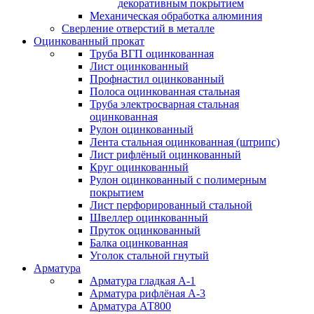
декоративным покрытием
Механическая обработка алюминия
Сверление отверстий в металле
Оцинкованный прокат
Труба ВГП оцинкованная
Лист оцинкованный
Профнастил оцинкованный
Полоса оцинкованная стальная
Труба электросварная стальная
оцинкованная
Рулон оцинкованный
Лента стальная оцинкованная (штрипс)
Лист рифлёный оцинкованный
Круг оцинкованный
Рулон оцинкованный с полимерным
покрытием
Лист перфорированный стальной
Швеллер оцинкованный
Пруток оцинкованный
Балка оцинкованная
Уголок стальной гнутый
Арматура
Арматура гладкая А-1
Арматура рифлёная А-3
Арматура АТ800