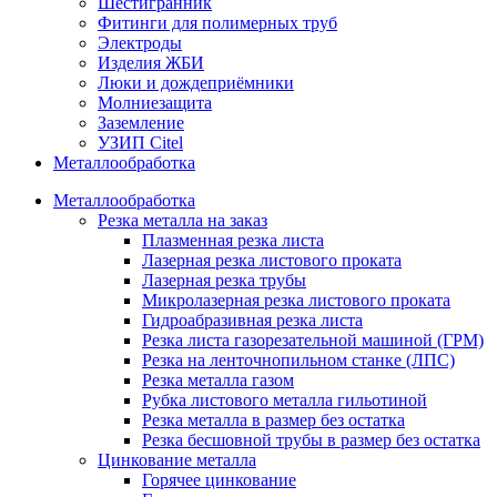
Шестигранник
Фитинги для полимерных труб
Электроды
Изделия ЖБИ
Люки и дождеприёмники
Молниезащита
Заземление
УЗИП Citel
Металлообработка
Металлообработка
Резка металла на заказ
Плазменная резка листа
Лазерная резка листового проката
Лазерная резка трубы
Микролазерная резка листового проката
Гидроабразивная резка листа
Резка листа газорезательной машиной (ГРМ)
Резка на ленточнопильном станке (ЛПС)
Резка металла газом
Рубка листового металла гильотиной
Резка металла в размер без остатка
Резка бесшовной трубы в размер без остатка
Цинкование металла
Горячее цинкование