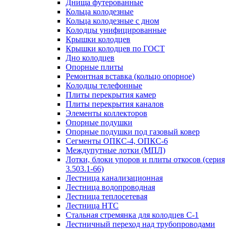
Днища футерованные
Кольца колодезные
Кольца колодезные с дном
Колодцы унифицированные
Крышки колодцев
Крышки колодцев по ГОСТ
Дно колодцев
Опорные плиты
Ремонтная вставка (кольцо опорное)
Колодцы телефонные
Плиты перекрытия камер
Плиты перекрытия каналов
Элементы коллекторов
Опорные подушки
Опорные подушки под газовый ковер
Сегменты ОПКС-4, ОПКС-6
Междупутные лотки (МПЛ)
Лотки, блоки упоров и плиты откосов (серия
3.503.1-66)
Лестница канализационная
Лестница водопроводная
Лестница теплосетевая
Лестница НТС
Стальная стремянка для колодцев С-1
Лестничный переход над трубопроводами