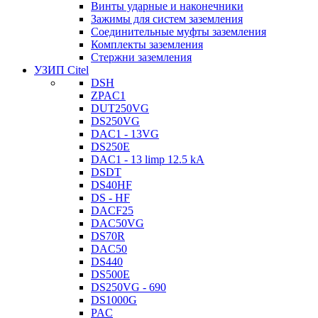
Винты ударные и наконечники
Зажимы для систем заземления
Соединительные муфты заземления
Комплекты заземления
Стержни заземления
УЗИП Citel
DSH
ZPAC1
DUT250VG
DS250VG
DAC1 - 13VG
DS250E
DAC1 - 13 limp 12.5 kA
DSDT
DS40HF
DS - HF
DACF25
DAC50VG
DS70R
DAC50
DS440
DS500E
DS250VG - 690
DS1000G
PAC