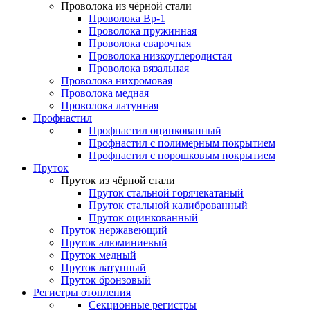
Проволока из чёрной стали
Проволока Вр-1
Проволока пружинная
Проволока сварочная
Проволока низкоуглеродистая
Проволока вязальная
Проволока нихромовая
Проволока медная
Проволока латунная
Профнастил
Профнастил оцинкованный
Профнастил с полимерным покрытием
Профнастил с порошковым покрытием
Пруток
Пруток из чёрной стали
Пруток стальной горячекатаный
Пруток стальной калиброванный
Пруток оцинкованный
Пруток нержавеющий
Пруток алюминиевый
Пруток медный
Пруток латунный
Пруток бронзовый
Регистры отопления
Секционные регистры