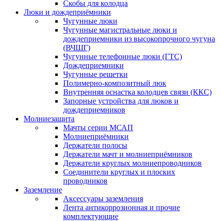
Скобы для колодца
Люки и дождеприёмники
Чугунные люки
Чугунные магистральные люки и
дождеприемники из высокопрочного чугуна
(ВЧШГ)
Чугунные телефонные люки (ГТС)
Дождеприемники
Чугунные решетки
Полимерно-композитный люк
Внутренняя оснастка колодцев связи (ККС)
Запорные устройства для люков и
дождеприемников
Молниезащита
Мачты серии МСАП
Молниеприёмники
Держатели полосы
Держатели мачт и молниеприёмников
Держатели круглых молниепроводников
Cоединители круглых и плоских
проводников
Заземление
Аксессуары заземления
Лента антикоррозионная и прочие
комплектующие