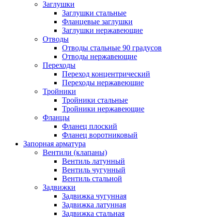
Заглушки
Заглушки стальные
Фланцевые заглушки
Заглушки нержавеющие
Отводы
Отводы стальные 90 градусов
Отводы нержавеющие
Переходы
Переход концентрический
Переходы нержавеющие
Тройники
Тройники стальные
Тройники нержавеющие
Фланцы
Фланец плоский
Фланец воротниковый
Запорная арматура
Вентили (клапаны)
Вентиль латунный
Вентиль чугунный
Вентиль стальной
Задвижки
Задвижка чугунная
Задвижка латунная
Задвижка стальная