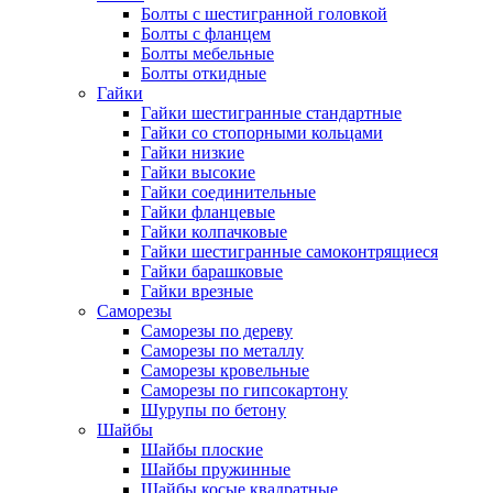
Болты с шестигранной головкой
Болты с фланцем
Болты мебельные
Болты откидные
Гайки
Гайки шестигранные стандартные
Гайки со стопорными кольцами
Гайки низкие
Гайки высокие
Гайки соединительные
Гайки фланцевые
Гайки колпачковые
Гайки шестигранные самоконтрящиеся
Гайки барашковые
Гайки врезные
Саморезы
Саморезы по дереву
Саморезы по металлу
Саморезы кровельные
Саморезы по гипсокартону
Шурупы по бетону
Шайбы
Шайбы плоские
Шайбы пружинные
Шайбы косые квадратные