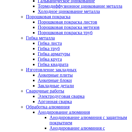
Гальваническое цинкование
Термодиффузионное цинкование металла
Холодное цинкование металла
Порошковая покраска
Порошковая покраска листов
Порошковая покраска метизов
Порошковая покраска труб
Гибка металла
Гибка листа
Гибка труб
Гибка арматуры
Гибка круга
Гибка квадрата
Изготовление закладных
Анкерные плиты
Анкерные блоки
Закладные детали
Сварочные работы
Электродуговая сварка
Аргонная сварка
Обработка алюминия
Анодирование алюминия
Анодирование алюминия с защитным
покрытием
Анодирование алюминия с