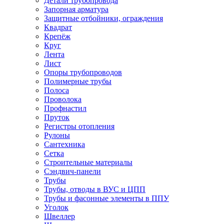
Детали трубопровода
Запорная арматура
Защитные отбойники, ограждения
Квадрат
Крепёж
Круг
Лента
Лист
Опоры трубопроводов
Полимерные трубы
Полоса
Проволока
Профнастил
Пруток
Регистры отопления
Рулоны
Сантехника
Сетка
Строительные материалы
Сэндвич-панели
Трубы
Трубы, отводы в ВУС и ЦПП
Трубы и фасонные элементы в ППУ
Уголок
Швеллер