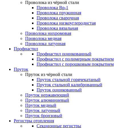
Проволока из чёрной стали
Проволока Вр-1
Проволока пружинная
Проволока сварочная
Проволока низкоуглеродистая
Проволока вязальная
Проволока нихромовая
Проволока медная
Проволока латунная
Профнастил
Профнастил оцинкованный
Профнастил с полимерным покрытием
Профнастил с порошковым покрытием
Пруток
Пруток из чёрной стали
Пруток стальной горячекатаный
Пруток стальной калиброванный
Пруток оцинкованный
Пруток нержавеющий
Пруток алюминиевый
Пруток медный
Пруток латунный
Пруток бронзовый
Регистры отопления
Секционные регистры