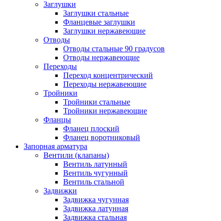
Заглушки
Заглушки стальные
Фланцевые заглушки
Заглушки нержавеющие
Отводы
Отводы стальные 90 градусов
Отводы нержавеющие
Переходы
Переход концентрический
Переходы нержавеющие
Тройники
Тройники стальные
Тройники нержавеющие
Фланцы
Фланец плоский
Фланец воротниковый
Запорная арматура
Вентили (клапаны)
Вентиль латунный
Вентиль чугунный
Вентиль стальной
Задвижки
Задвижка чугунная
Задвижка латунная
Задвижка стальная