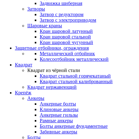
Задвижка шиберная
Затворы
Затвор с редуктором
Затвор с электроприводом
Шаровые краны
Кран шаровой латунный
Кран шаровой стальной
Кран шаровой чугунный
Защитные отбойники, ограждения
Металлический отбойник
Колесоотбойник металлический
Квадрат
Квадрат из чёрной стали
Квадрат стальной горячекатаный
Квадрат стальной калиброванный
Квадрат нержавеющий
Крепёж
Анкеры
Анкерные болты
Клиновые анкеры
Анкерные гильзы
Рамные анкеры
Болты анкерные фундаментные
Забивные анкеры
Болты