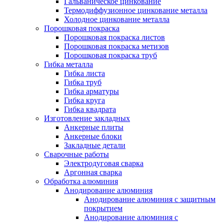
Гальваническое цинкование
Термодиффузионное цинкование металла
Холодное цинкование металла
Порошковая покраска
Порошковая покраска листов
Порошковая покраска метизов
Порошковая покраска труб
Гибка металла
Гибка листа
Гибка труб
Гибка арматуры
Гибка круга
Гибка квадрата
Изготовление закладных
Анкерные плиты
Анкерные блоки
Закладные детали
Сварочные работы
Электродуговая сварка
Аргонная сварка
Обработка алюминия
Анодирование алюминия
Анодирование алюминия с защитным
покрытием
Анодирование алюминия с