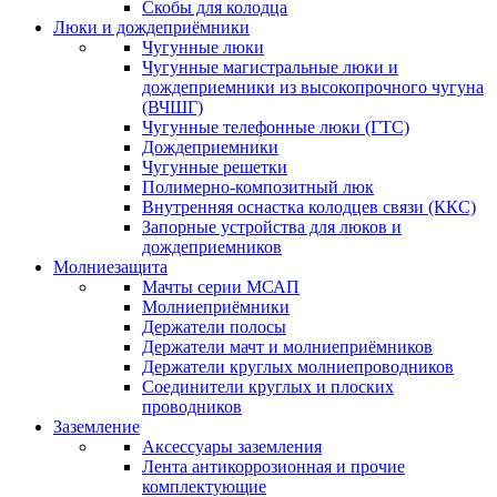
Скобы для колодца
Люки и дождеприёмники
Чугунные люки
Чугунные магистральные люки и
дождеприемники из высокопрочного чугуна
(ВЧШГ)
Чугунные телефонные люки (ГТС)
Дождеприемники
Чугунные решетки
Полимерно-композитный люк
Внутренняя оснастка колодцев связи (ККС)
Запорные устройства для люков и
дождеприемников
Молниезащита
Мачты серии МСАП
Молниеприёмники
Держатели полосы
Держатели мачт и молниеприёмников
Держатели круглых молниепроводников
Cоединители круглых и плоских
проводников
Заземление
Аксессуары заземления
Лента антикоррозионная и прочие
комплектующие