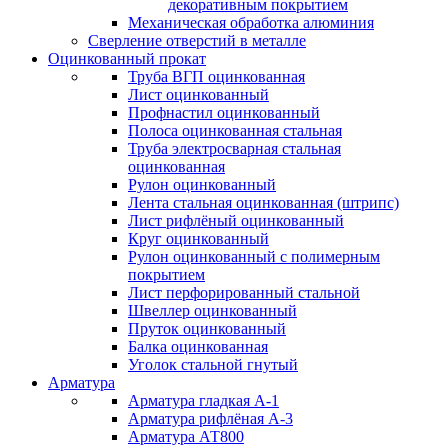
декоративным покрытием
Механическая обработка алюминия
Сверление отверстий в металле
Оцинкованный прокат
Труба ВГП оцинкованная
Лист оцинкованный
Профнастил оцинкованный
Полоса оцинкованная стальная
Труба электросварная стальная
оцинкованная
Рулон оцинкованный
Лента стальная оцинкованная (штрипс)
Лист рифлёный оцинкованный
Круг оцинкованный
Рулон оцинкованный с полимерным
покрытием
Лист перфорированный стальной
Швеллер оцинкованный
Пруток оцинкованный
Балка оцинкованная
Уголок стальной гнутый
Арматура
Арматура гладкая А-1
Арматура рифлёная А-3
Арматура АТ800