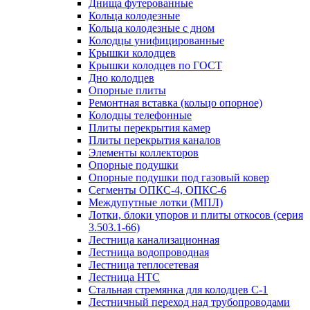
Днища футерованные
Кольца колодезные
Кольца колодезные с дном
Колодцы унифицированные
Крышки колодцев
Крышки колодцев по ГОСТ
Дно колодцев
Опорные плиты
Ремонтная вставка (кольцо опорное)
Колодцы телефонные
Плиты перекрытия камер
Плиты перекрытия каналов
Элементы коллекторов
Опорные подушки
Опорные подушки под газовый ковер
Сегменты ОПКС-4, ОПКС-6
Междупутные лотки (МПЛ)
Лотки, блоки упоров и плиты откосов (серия
3.503.1-66)
Лестница канализационная
Лестница водопроводная
Лестница теплосетевая
Лестница НТС
Стальная стремянка для колодцев С-1
Лестничный переход над трубопроводами