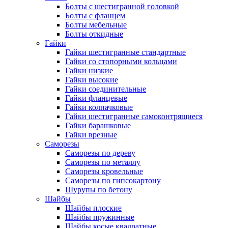
Болты с шестигранной головкой
Болты с фланцем
Болты мебельные
Болты откидные
Гайки
Гайки шестигранные стандартные
Гайки со стопорными кольцами
Гайки низкие
Гайки высокие
Гайки соединительные
Гайки фланцевые
Гайки колпачковые
Гайки шестигранные самоконтрящиеся
Гайки барашковые
Гайки врезные
Саморезы
Саморезы по дереву
Саморезы по металлу
Саморезы кровельные
Саморезы по гипсокартону
Шурупы по бетону
Шайбы
Шайбы плоские
Шайбы пружинные
Шайбы косые квадратные