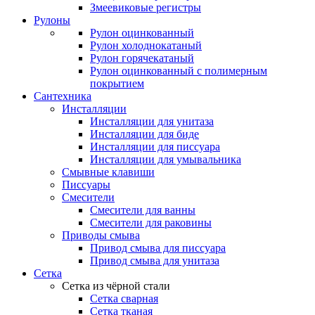
Змеевиковые регистры
Рулоны
Рулон оцинкованный
Рулон холоднокатаный
Рулон горячекатаный
Рулон оцинкованный с полимерным
покрытием
Сантехника
Инсталляции
Инсталляции для унитаза
Инсталляции для биде
Инсталляции для писсуара
Инсталляции для умывальника
Смывные клавиши
Писсуары
Смесители
Смесители для ванны
Смесители для раковины
Приводы смыва
Привод смыва для писсуара
Привод смыва для унитаза
Сетка
Сетка из чёрной стали
Сетка сварная
Сетка тканая