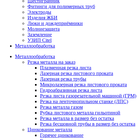
Шестигранник
Фитинги для полимерных труб
Электроды
Изделия ЖБИ
Люки и дождеприёмники
Молниезащита
Заземление
УЗИП Citel
Металлообработка
Металлообработка
Резка металла на заказ
Плазменная резка листа
Лазерная резка листового проката
Лазерная резка трубы
Микролазерная резка листового проката
Гидроабразивная резка листа
Резка листа газорезательной машиной (ГРМ)
Резка на ленточнопильном станке (ЛПС)
Резка металла газом
Рубка листового металла гильотиной
Резка металла в размер без остатка
Резка бесшовной трубы в размер без остатка
Цинкование металла
Горячее цинкование