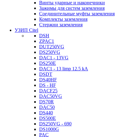
Винты ударные и наконечники
Зажимы для систем заземления
Соединительные муфты заземления
Комплекты заземления
Стержни заземления
УЗИП Citel
DSH
ZPAC1
DUT250VG
DS250VG
DAC1 - 13VG
DS250E
DAC1 - 13 limp 12.5 kA
DSDT
DS40HF
DS - HF
DACF25
DAC50VG
DS70R
DAC50
DS440
DS500E
DS250VG - 690
DS1000G
PAC