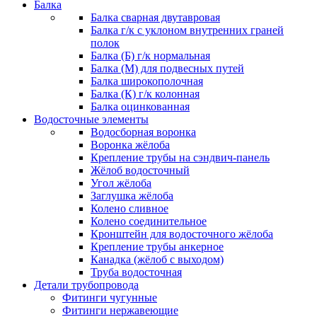
Балка
Балка сварная двутавровая
Балка г/к с уклоном внутренних граней
полок
Балка (Б) г/к нормальная
Балка (М) для подвесных путей
Балка широкополочная
Балка (К) г/к колонная
Балка оцинкованная
Водосточные элементы
Водосборная воронка
Воронка жёлоба
Крепление трубы на сэндвич-панель
Жёлоб водосточный
Угол жёлоба
Заглушка жёлоба
Колено сливное
Колено соединительное
Кронштейн для водосточного жёлоба
Крепление трубы анкерное
Канадка (жёлоб с выходом)
Труба водосточная
Детали трубопровода
Фитинги чугунные
Фитинги нержавеющие