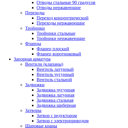
Отводы стальные 90 градусов
Отводы нержавеющие
Переходы
Переход концентрический
Переходы нержавеющие
Тройники
Тройники стальные
Тройники нержавеющие
Фланцы
Фланец плоский
Фланец воротниковый
Запорная арматура
Вентили (клапаны)
Вентиль латунный
Вентиль чугунный
Вентиль стальной
Задвижки
Задвижка чугунная
Задвижка латунная
Задвижка стальная
Задвижка шиберная
Затворы
Затвор с редуктором
Затвор с электроприводом
Шаровые краны