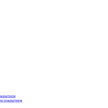
окрытием
ым покрытием