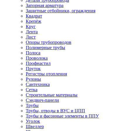
Детали трубопровода
Запорная арматура
Защитные отбойники, ограждения
Квадрат
Крепёж
Круг
Лента
Лист
Опоры трубопроводов
Полимерные трубы
Полоса
Проволока
Профнастил
Пруток
Регистры отопления
Рулоны
Сантехника
Сетка
Строительные материалы
Сэндвич-панели
Трубы
Трубы, отводы в ВУС и ЦПП
Трубы и фасонные элементы в ППУ
Уголок
Швеллер