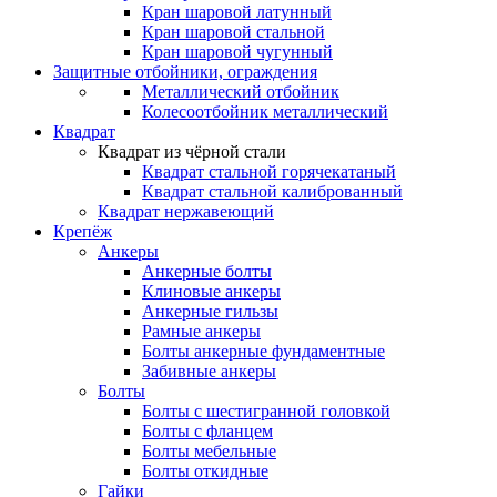
Кран шаровой латунный
Кран шаровой стальной
Кран шаровой чугунный
Защитные отбойники, ограждения
Металлический отбойник
Колесоотбойник металлический
Квадрат
Квадрат из чёрной стали
Квадрат стальной горячекатаный
Квадрат стальной калиброванный
Квадрат нержавеющий
Крепёж
Анкеры
Анкерные болты
Клиновые анкеры
Анкерные гильзы
Рамные анкеры
Болты анкерные фундаментные
Забивные анкеры
Болты
Болты с шестигранной головкой
Болты с фланцем
Болты мебельные
Болты откидные
Гайки