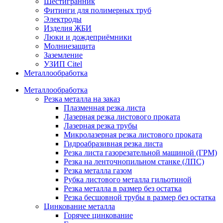
Шестигранник
Фитинги для полимерных труб
Электроды
Изделия ЖБИ
Люки и дождеприёмники
Молниезащита
Заземление
УЗИП Citel
Металлообработка
Металлообработка
Резка металла на заказ
Плазменная резка листа
Лазерная резка листового проката
Лазерная резка трубы
Микролазерная резка листового проката
Гидроабразивная резка листа
Резка листа газорезательной машиной (ГРМ)
Резка на ленточнопильном станке (ЛПС)
Резка металла газом
Рубка листового металла гильотиной
Резка металла в размер без остатка
Резка бесшовной трубы в размер без остатка
Цинкование металла
Горячее цинкование