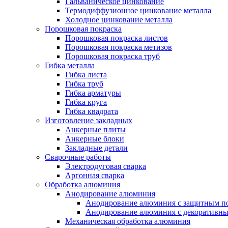
Гальваническое цинкование
Термодиффузионное цинкование металла
Холодное цинкование металла
Порошковая покраска
Порошковая покраска листов
Порошковая покраска метизов
Порошковая покраска труб
Гибка металла
Гибка листа
Гибка труб
Гибка арматуры
Гибка круга
Гибка квадрата
Изготовление закладных
Анкерные плиты
Анкерные блоки
Закладные детали
Сварочные работы
Электродуговая сварка
Аргонная сварка
Обработка алюминия
Анодирование алюминия
Анодирование алюминия с защитным п
Анодирование алюминия с декоративн
Механическая обработка алюминия