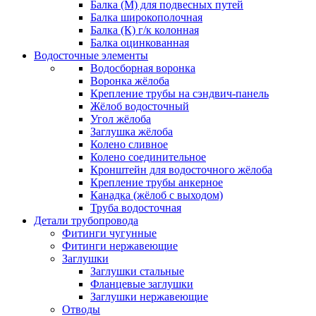
Балка (М) для подвесных путей
Балка широкополочная
Балка (К) г/к колонная
Балка оцинкованная
Водосточные элементы
Водосборная воронка
Воронка жёлоба
Крепление трубы на сэндвич-панель
Жёлоб водосточный
Угол жёлоба
Заглушка жёлоба
Колено сливное
Колено соединительное
Кронштейн для водосточного жёлоба
Крепление трубы анкерное
Канадка (жёлоб с выходом)
Труба водосточная
Детали трубопровода
Фитинги чугунные
Фитинги нержавеющие
Заглушки
Заглушки стальные
Фланцевые заглушки
Заглушки нержавеющие
Отводы