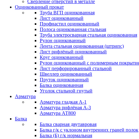
Сверление отверстий в металле
Оцинкованный прокат
Труба ВГП оцинкованная
Лист оцинкованный
Профнастил оцинкованный
Полоса оцинкованная стальная
Труба электросварная стальная оцинкованная
Рулон оцинкованный
Лента стальная оцинкованная (штрипс)
Лист рифлёный оцинкованный
Круг оцинкованный
Рулон оцинкованный с полимерным покрыти
Лист перфорированный стальной
Швеллер оцинкованный
Пруток оцинкованный
Балка оцинкованная
Уголок стальной гнутый
Арматура
Арматура гладкая А-1
Арматура рифлёная А-3
Арматура АТ800
Балка
Балка сварная двутавровая
Балка г/к с уклоном внутренних граней полок
Балка (Б) г/к нормальная