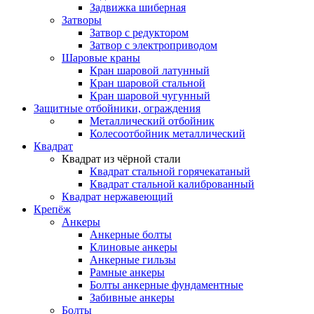
Задвижка шиберная
Затворы
Затвор с редуктором
Затвор с электроприводом
Шаровые краны
Кран шаровой латунный
Кран шаровой стальной
Кран шаровой чугунный
Защитные отбойники, ограждения
Металлический отбойник
Колесоотбойник металлический
Квадрат
Квадрат из чёрной стали
Квадрат стальной горячекатаный
Квадрат стальной калиброванный
Квадрат нержавеющий
Крепёж
Анкеры
Анкерные болты
Клиновые анкеры
Анкерные гильзы
Рамные анкеры
Болты анкерные фундаментные
Забивные анкеры
Болты