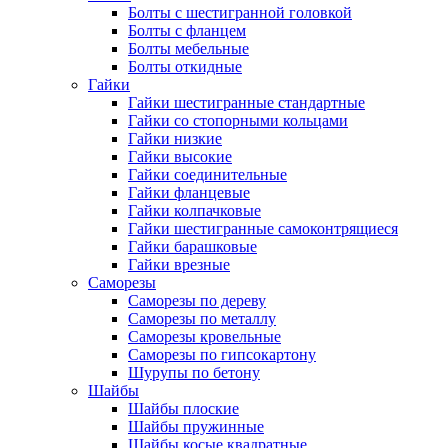
Болты с шестигранной головкой
Болты с фланцем
Болты мебельные
Болты откидные
Гайки
Гайки шестигранные стандартные
Гайки со стопорными кольцами
Гайки низкие
Гайки высокие
Гайки соединительные
Гайки фланцевые
Гайки колпачковые
Гайки шестигранные самоконтрящиеся
Гайки барашковые
Гайки врезные
Саморезы
Саморезы по дереву
Саморезы по металлу
Саморезы кровельные
Саморезы по гипсокартону
Шурупы по бетону
Шайбы
Шайбы плоские
Шайбы пружинные
Шайбы косые квадратные