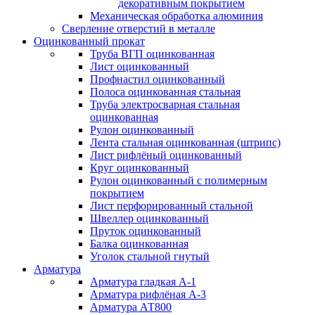
декоративным покрытием
Механическая обработка алюминия
Сверление отверстий в металле
Оцинкованный прокат
Труба ВГП оцинкованная
Лист оцинкованный
Профнастил оцинкованный
Полоса оцинкованная стальная
Труба электросварная стальная
оцинкованная
Рулон оцинкованный
Лента стальная оцинкованная (штрипс)
Лист рифлёный оцинкованный
Круг оцинкованный
Рулон оцинкованный с полимерным
покрытием
Лист перфорированный стальной
Швеллер оцинкованный
Пруток оцинкованный
Балка оцинкованная
Уголок стальной гнутый
Арматура
Арматура гладкая А-1
Арматура рифлёная А-3
Арматура АТ800