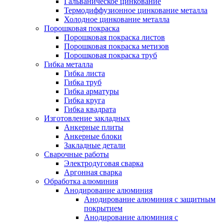
Гальваническое цинкование
Термодиффузионное цинкование металла
Холодное цинкование металла
Порошковая покраска
Порошковая покраска листов
Порошковая покраска метизов
Порошковая покраска труб
Гибка металла
Гибка листа
Гибка труб
Гибка арматуры
Гибка круга
Гибка квадрата
Изготовление закладных
Анкерные плиты
Анкерные блоки
Закладные детали
Сварочные работы
Электродуговая сварка
Аргонная сварка
Обработка алюминия
Анодирование алюминия
Анодирование алюминия с защитным
покрытием
Анодирование алюминия с