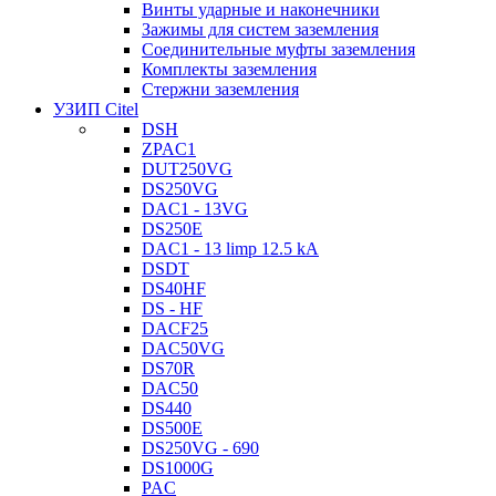
Винты ударные и наконечники
Зажимы для систем заземления
Соединительные муфты заземления
Комплекты заземления
Стержни заземления
УЗИП Citel
DSH
ZPAC1
DUT250VG
DS250VG
DAC1 - 13VG
DS250E
DAC1 - 13 limp 12.5 kA
DSDT
DS40HF
DS - HF
DACF25
DAC50VG
DS70R
DAC50
DS440
DS500E
DS250VG - 690
DS1000G
PAC