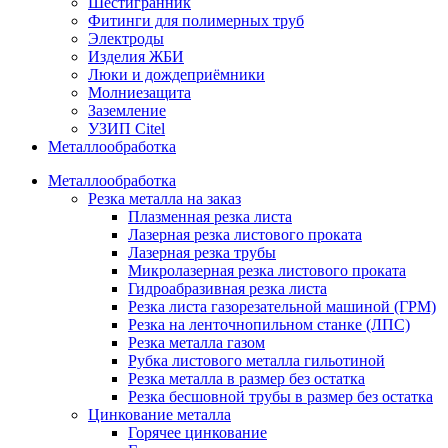
Шестигранник
Фитинги для полимерных труб
Электроды
Изделия ЖБИ
Люки и дождеприёмники
Молниезащита
Заземление
УЗИП Citel
Металлообработка
Металлообработка
Резка металла на заказ
Плазменная резка листа
Лазерная резка листового проката
Лазерная резка трубы
Микролазерная резка листового проката
Гидроабразивная резка листа
Резка листа газорезательной машиной (ГРМ)
Резка на ленточнопильном станке (ЛПС)
Резка металла газом
Рубка листового металла гильотиной
Резка металла в размер без остатка
Резка бесшовной трубы в размер без остатка
Цинкование металла
Горячее цинкование