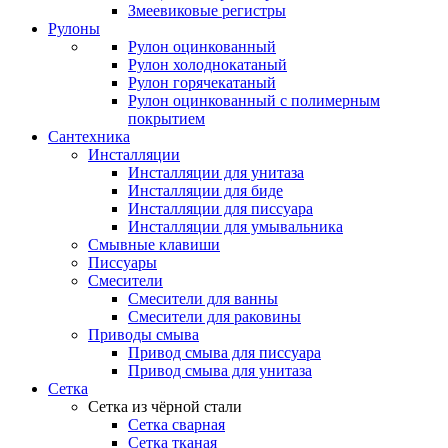
Змеевиковые регистры
Рулоны
Рулон оцинкованный
Рулон холоднокатаный
Рулон горячекатаный
Рулон оцинкованный с полимерным
покрытием
Сантехника
Инсталляции
Инсталляции для унитаза
Инсталляции для биде
Инсталляции для писсуара
Инсталляции для умывальника
Смывные клавиши
Писсуары
Смесители
Смесители для ванны
Смесители для раковины
Приводы смыва
Привод смыва для писсуара
Привод смыва для унитаза
Сетка
Сетка из чёрной стали
Сетка сварная
Сетка тканая