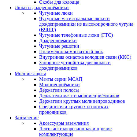
Скобы для колодца
Люки и дождеприёмники
Чугунные люки
Чугунные магистральные люки и
дождеприемники из высокопрочного чугуна
(ВЧШГ)
Чугунные телефонные люки (ГТС)
Дождеприемники
Чугунные решетки
Полимерно-композитный люк
Внутренняя оснастка колодцев связи (ККС)
Запорные устройства для люков и
дождеприемников
Молниезащита
Мачты серии МСАП
Молниеприёмники
Держатели полосы
Держатели мачт и молниеприёмников
Держатели круглых молниепроводников
Cоединители круглых и плоских
проводников
Заземление
Аксессуары заземления
Лента антикоррозионная и прочие
комплектующие