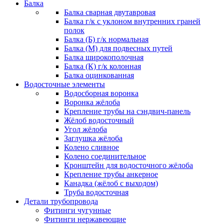
Балка
Балка сварная двутавровая
Балка г/к с уклоном внутренних граней
полок
Балка (Б) г/к нормальная
Балка (М) для подвесных путей
Балка широкополочная
Балка (К) г/к колонная
Балка оцинкованная
Водосточные элементы
Водосборная воронка
Воронка жёлоба
Крепление трубы на сэндвич-панель
Жёлоб водосточный
Угол жёлоба
Заглушка жёлоба
Колено сливное
Колено соединительное
Кронштейн для водосточного жёлоба
Крепление трубы анкерное
Канадка (жёлоб с выходом)
Труба водосточная
Детали трубопровода
Фитинги чугунные
Фитинги нержавеющие