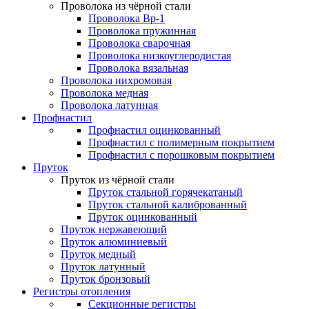
Проволока из чёрной стали
Проволока Вр-1
Проволока пружинная
Проволока сварочная
Проволока низкоуглеродистая
Проволока вязальная
Проволока нихромовая
Проволока медная
Проволока латунная
Профнастил
Профнастил оцинкованный
Профнастил с полимерным покрытием
Профнастил с порошковым покрытием
Пруток
Пруток из чёрной стали
Пруток стальной горячекатаный
Пруток стальной калиброванный
Пруток оцинкованный
Пруток нержавеющий
Пруток алюминиевый
Пруток медный
Пруток латунный
Пруток бронзовый
Регистры отопления
Секционные регистры