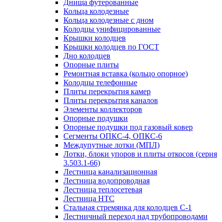
Днища футерованные
Кольца колодезные
Кольца колодезные с дном
Колодцы унифицированные
Крышки колодцев
Крышки колодцев по ГОСТ
Дно колодцев
Опорные плиты
Ремонтная вставка (кольцо опорное)
Колодцы телефонные
Плиты перекрытия камер
Плиты перекрытия каналов
Элементы коллекторов
Опорные подушки
Опорные подушки под газовый ковер
Сегменты ОПКС-4, ОПКС-6
Междупутные лотки (МПЛ)
Лотки, блоки упоров и плиты откосов (серия
3.503.1-66)
Лестница канализационная
Лестница водопроводная
Лестница теплосетевая
Лестница НТС
Стальная стремянка для колодцев С-1
Лестничный переход над трубопроводами