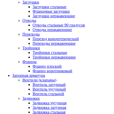
Заглушки
Заглушки стальные
Фланцевые заглушки
Заглушки нержавеющие
Отводы
Отводы стальные 90 градусов
Отводы нержавеющие
Переходы
Переход концентрический
Переходы нержавеющие
Тройники
Тройники стальные
Тройники нержавеющие
Фланцы
Фланец плоский
Фланец воротниковый
Запорная арматура
Вентили (клапаны)
Вентиль латунный
Вентиль чугунный
Вентиль стальной
Задвижки
Задвижка чугунная
Задвижка латунная
Задвижка стальная