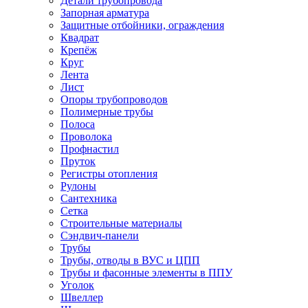
Детали трубопровода
Запорная арматура
Защитные отбойники, ограждения
Квадрат
Крепёж
Круг
Лента
Лист
Опоры трубопроводов
Полимерные трубы
Полоса
Проволока
Профнастил
Пруток
Регистры отопления
Рулоны
Сантехника
Сетка
Строительные материалы
Сэндвич-панели
Трубы
Трубы, отводы в ВУС и ЦПП
Трубы и фасонные элементы в ППУ
Уголок
Швеллер