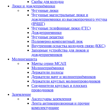
Скобы для колодца
Люки и дождеприёмники
Чугунные люки
Чугунные магистральные люки и
дождеприемники из высокопрочного чугуна
(ВЧШГ)
Чугунные телефонные люки (ГТС)
Дождеприемники
Чугунные решетки
Полимерно-композитный люк
Внутренняя оснастка колодцев связи (ККС)
Запорные устройства для люков и
дождеприемников
Молниезащита
Мачты серии МСАП
Молниеприёмники
Держатели полосы
Держатели мачт и молниеприёмников
Держатели круглых молниепроводников
Cоединители круглых и плоских
проводников
Заземление
Аксессуары заземления
Лента антикоррозионная и прочие
комплектующие