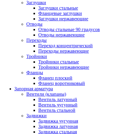
Заглушки
Заглушки стальные
Фланцевые заглушки
Заглушки нержавеющие
Отводы
Отводы стальные 90 градусов
Отводы нержавеющие
Переходы
Переход концентрический
Переходы нержавеющие
Тройники
Тройники стальные
Тройники нержавеющие
Фланцы
Фланец плоский
Фланец воротниковый
Запорная арматура
Вентили (клапаны)
Вентиль латунный
Вентиль чугунный
Вентиль стальной
Задвижки
Задвижка чугунная
Задвижка латунная
Задвижка стальная