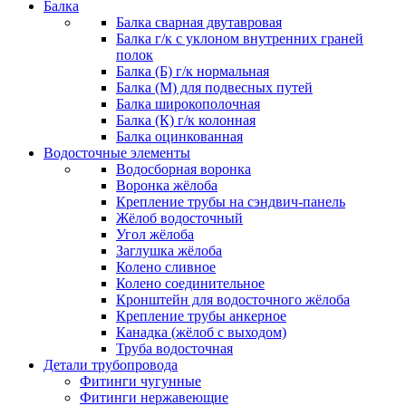
Балка
Балка сварная двутавровая
Балка г/к с уклоном внутренних граней
полок
Балка (Б) г/к нормальная
Балка (М) для подвесных путей
Балка широкополочная
Балка (К) г/к колонная
Балка оцинкованная
Водосточные элементы
Водосборная воронка
Воронка жёлоба
Крепление трубы на сэндвич-панель
Жёлоб водосточный
Угол жёлоба
Заглушка жёлоба
Колено сливное
Колено соединительное
Кронштейн для водосточного жёлоба
Крепление трубы анкерное
Канадка (жёлоб с выходом)
Труба водосточная
Детали трубопровода
Фитинги чугунные
Фитинги нержавеющие