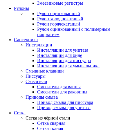
Змеевиковые регистры
Рулоны
Рулон оцинкованный
Рулон холоднокатаный
Рулон горячекатаный
Рулон оцинкованный с полимерным
покрытием
Сантехника
Инсталляции
Инсталляции для унитаза
Инсталляции для биде
Инсталляции для писсуара
Инсталляции для умывальника
Смывные клавиши
Писсуары
Смесители
Смесители для ванны
Смесители для раковины
Приводы смыва
Привод смыва для писсуара
Привод смыва для унитаза
Сетка
Сетка из чёрной стали
Сетка сварная
Сетка тканая