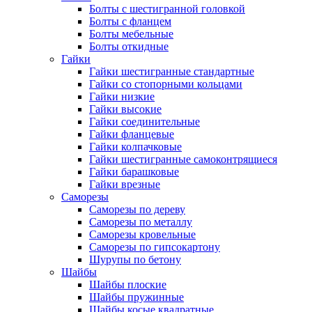
Болты с шестигранной головкой
Болты с фланцем
Болты мебельные
Болты откидные
Гайки
Гайки шестигранные стандартные
Гайки со стопорными кольцами
Гайки низкие
Гайки высокие
Гайки соединительные
Гайки фланцевые
Гайки колпачковые
Гайки шестигранные самоконтрящиеся
Гайки барашковые
Гайки врезные
Саморезы
Саморезы по дереву
Саморезы по металлу
Саморезы кровельные
Саморезы по гипсокартону
Шурупы по бетону
Шайбы
Шайбы плоские
Шайбы пружинные
Шайбы косые квадратные