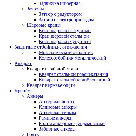
Задвижка шиберная
Затворы
Затвор с редуктором
Затвор с электроприводом
Шаровые краны
Кран шаровой латунный
Кран шаровой стальной
Кран шаровой чугунный
Защитные отбойники, ограждения
Металлический отбойник
Колесоотбойник металлический
Квадрат
Квадрат из чёрной стали
Квадрат стальной горячекатаный
Квадрат стальной калиброванный
Квадрат нержавеющий
Крепёж
Анкеры
Анкерные болты
Клиновые анкеры
Анкерные гильзы
Рамные анкеры
Болты анкерные фундаментные
Забивные анкеры
Болты