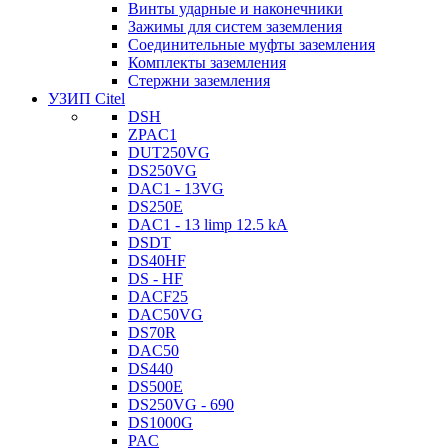
Винты ударные и наконечники
Зажимы для систем заземления
Соединительные муфты заземления
Комплекты заземления
Стержни заземления
УЗИП Citel
DSH
ZPAC1
DUT250VG
DS250VG
DAC1 - 13VG
DS250E
DAC1 - 13 limp 12.5 kA
DSDT
DS40HF
DS - HF
DACF25
DAC50VG
DS70R
DAC50
DS440
DS500E
DS250VG - 690
DS1000G
PAC