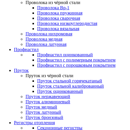
Проволока из чёрной стали
Проволока Вр-1
Проволока пружинная
Проволока сварочная
Проволока низкоуглеродистая
Проволока вязальная
Проволока нихромовая
Проволока медная
Проволока латунная
Профнастил
Профнастил оцинкованный
Профнастил с полимерным покрытием
Профнастил с порошковым покрытием
Пруток
Пруток из чёрной стали
Пруток стальной горячекатаный
Пруток стальной калиброванный
Пруток оцинкованный
Пруток нержавеющий
Пруток алюминиевый
Пруток медный
Пруток латунный
Пруток бронзовый
Регистры отопления
Секционные регистры