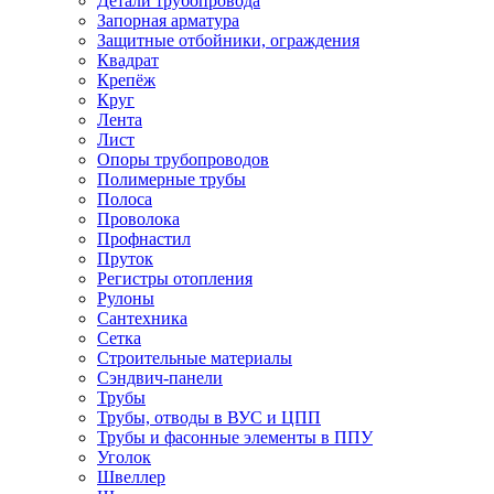
Детали трубопровода
Запорная арматура
Защитные отбойники, ограждения
Квадрат
Крепёж
Круг
Лента
Лист
Опоры трубопроводов
Полимерные трубы
Полоса
Проволока
Профнастил
Пруток
Регистры отопления
Рулоны
Сантехника
Сетка
Строительные материалы
Сэндвич-панели
Трубы
Трубы, отводы в ВУС и ЦПП
Трубы и фасонные элементы в ППУ
Уголок
Швеллер