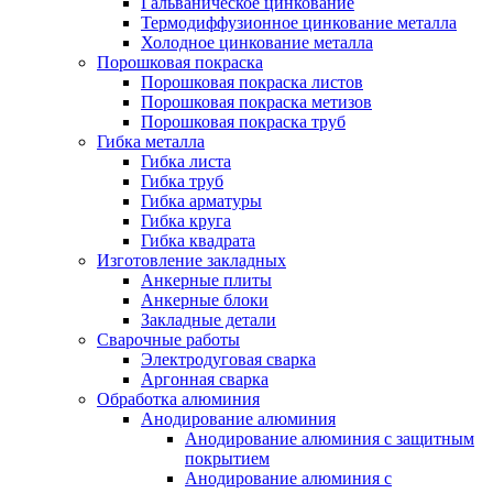
Гальваническое цинкование
Термодиффузионное цинкование металла
Холодное цинкование металла
Порошковая покраска
Порошковая покраска листов
Порошковая покраска метизов
Порошковая покраска труб
Гибка металла
Гибка листа
Гибка труб
Гибка арматуры
Гибка круга
Гибка квадрата
Изготовление закладных
Анкерные плиты
Анкерные блоки
Закладные детали
Сварочные работы
Электродуговая сварка
Аргонная сварка
Обработка алюминия
Анодирование алюминия
Анодирование алюминия с защитным
покрытием
Анодирование алюминия с