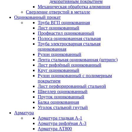
декоративным покрытием
Механическая обработка алюминия
Сверление отверстий в металле
Оцинкованный прокат
Труба ВГП оцинкованная
Лист оцинкованный
Профнастил оцинкованный
Полоса оцинкованная стальная
Труба электросварная стальная
оцинкованная
Рулон оцинкованный
Лента стальная оцинкованная (штрипс)
Лист рифлёный оцинкованный
Круг оцинкованный
Рулон оцинкованный с полимерным
покрытием
Лист перфорированный стальной
Швеллер оцинкованный
Пруток оцинкованный
Балка оцинкованная
Уголок стальной гнутый
Арматура
Арматура гладкая А-1
Арматура рифлёная А-3
Арматура АТ800