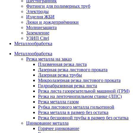
Шестигранник
Фитинги для полимерных труб
Электроды
Изделия ЖБИ
Люки и дождеприёмники
Молниезащита
Заземление
УЗИП Citel
Металлообработка
Металлообработка
Резка металла на заказ
Плазменная резка листа
Лазерная резка листового проката
Лазерная резка трубы
Микролазерная резка листового проката
Гидроабразивная резка листа
Резка листа газорезательной машиной (ГРМ)
Резка на ленточнопильном станке (ЛПС)
Резка металла газом
Рубка листового металла гильотиной
Резка металла в размер без остатка
Резка бесшовной трубы в размер без остатка
Цинкование металла
Горячее цинкование