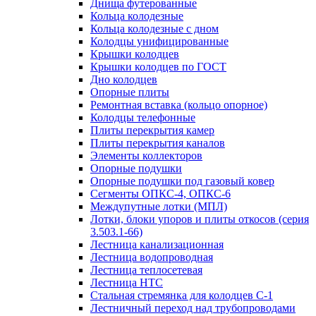
Днища футерованные
Кольца колодезные
Кольца колодезные с дном
Колодцы унифицированные
Крышки колодцев
Крышки колодцев по ГОСТ
Дно колодцев
Опорные плиты
Ремонтная вставка (кольцо опорное)
Колодцы телефонные
Плиты перекрытия камер
Плиты перекрытия каналов
Элементы коллекторов
Опорные подушки
Опорные подушки под газовый ковер
Сегменты ОПКС-4, ОПКС-6
Междупутные лотки (МПЛ)
Лотки, блоки упоров и плиты откосов (серия
3.503.1-66)
Лестница канализационная
Лестница водопроводная
Лестница теплосетевая
Лестница НТС
Стальная стремянка для колодцев С-1
Лестничный переход над трубопроводами