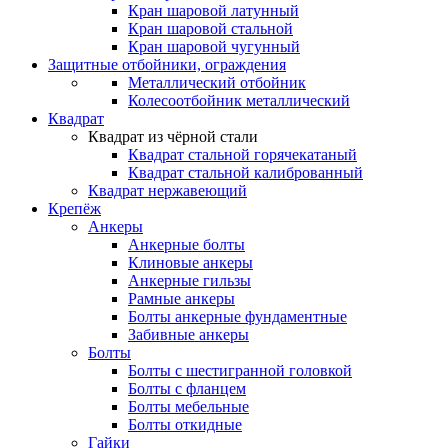
Кран шаровой латунный
Кран шаровой стальной
Кран шаровой чугунный
Защитные отбойники, ограждения
Металлический отбойник
Колесоотбойник металлический
Квадрат
Квадрат из чёрной стали
Квадрат стальной горячекатаный
Квадрат стальной калиброванный
Квадрат нержавеющий
Крепёж
Анкеры
Анкерные болты
Клиновые анкеры
Анкерные гильзы
Рамные анкеры
Болты анкерные фундаментные
Забивные анкеры
Болты
Болты с шестигранной головкой
Болты с фланцем
Болты мебельные
Болты откидные
Гайки