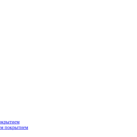
окрытием
ым покрытием