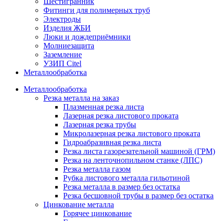
Шестигранник
Фитинги для полимерных труб
Электроды
Изделия ЖБИ
Люки и дождеприёмники
Молниезащита
Заземление
УЗИП Citel
Металлообработка
Металлообработка
Резка металла на заказ
Плазменная резка листа
Лазерная резка листового проката
Лазерная резка трубы
Микролазерная резка листового проката
Гидроабразивная резка листа
Резка листа газорезательной машиной (ГРМ)
Резка на ленточнопильном станке (ЛПС)
Резка металла газом
Рубка листового металла гильотиной
Резка металла в размер без остатка
Резка бесшовной трубы в размер без остатка
Цинкование металла
Горячее цинкование