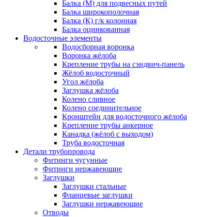
Балка (М) для подвесных путей
Балка широкополочная
Балка (К) г/к колонная
Балка оцинкованная
Водосточные элементы
Водосборная воронка
Воронка жёлоба
Крепление трубы на сэндвич-панель
Жёлоб водосточный
Угол жёлоба
Заглушка жёлоба
Колено сливное
Колено соединительное
Кронштейн для водосточного жёлоба
Крепление трубы анкерное
Канадка (жёлоб с выходом)
Труба водосточная
Детали трубопровода
Фитинги чугунные
Фитинги нержавеющие
Заглушки
Заглушки стальные
Фланцевые заглушки
Заглушки нержавеющие
Отводы