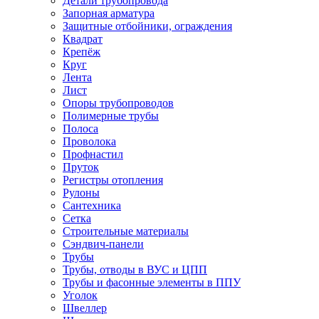
Детали трубопровода
Запорная арматура
Защитные отбойники, ограждения
Квадрат
Крепёж
Круг
Лента
Лист
Опоры трубопроводов
Полимерные трубы
Полоса
Проволока
Профнастил
Пруток
Регистры отопления
Рулоны
Сантехника
Сетка
Строительные материалы
Сэндвич-панели
Трубы
Трубы, отводы в ВУС и ЦПП
Трубы и фасонные элементы в ППУ
Уголок
Швеллер