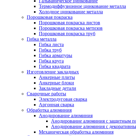
Гальваническое цинкование
Термодиффузионное цинкование металла
Холодное цинкование металла
Порошковая покраска
Порошковая покраска листов
Порошковая покраска метизов
Порошковая покраска труб
Гибка металла
Гибка листа
Гибка труб
Гибка арматуры
Гибка круга
Гибка квадрата
Изготовление закладных
Анкерные плиты
Анкерные блоки
Закладные детали
Сварочные работы
Электродуговая сварка
Аргонная сварка
Обработка алюминия
Анодирование алюминия
Анодирование алюминия с защитным п
Анодирование алюминия с декоративн
Механическая обработка алюминия