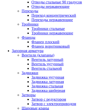
Отводы стальные 90 градусов
Отводы нержавеющие
Переходы
Переход концентрический
Переходы нержавеющие
Тройники
Тройники стальные
Тройники нержавеющие
Фланцы
Фланец плоский
Фланец воротниковый
Запорная арматура
Вентили (клапаны)
Вентиль латунный
Вентиль чугунный
Вентиль стальной
Задвижки
Задвижка чугунная
Задвижка латунная
Задвижка стальная
Задвижка шиберная
Затворы
Затвор с редуктором
Затвор с электроприводом
Шаровые краны