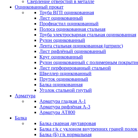
Сверление отверстий в металле
Оцинкованный прокат
Труба ВГП оцинкованная
Лист оцинкованный
Профнастил оцинкованный
Полоса оцинкованная стальная
Труба электросварная стальная оцинкованная
Рулон оцинкованный
Лента стальная оцинкованная (штрипс)
Лист рифлёный оцинкованный
Круг оцинкованный
Рулон оцинкованный с полимерным покрыти
Лист перфорированный стальной
Швеллер оцинкованный
Пруток оцинкованный
Балка оцинкованная
Уголок стальной гнутый
Арматура
Арматура гладкая А-1
Арматура рифлёная А-3
Арматура АТ800
Балка
Балка сварная двутавровая
Балка г/к с уклоном внутренних граней полок
Балка (Б) г/к нормальная