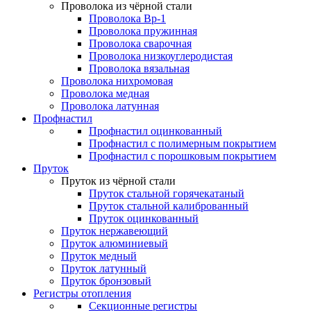
Проволока из чёрной стали
Проволока Вр-1
Проволока пружинная
Проволока сварочная
Проволока низкоуглеродистая
Проволока вязальная
Проволока нихромовая
Проволока медная
Проволока латунная
Профнастил
Профнастил оцинкованный
Профнастил с полимерным покрытием
Профнастил с порошковым покрытием
Пруток
Пруток из чёрной стали
Пруток стальной горячекатаный
Пруток стальной калиброванный
Пруток оцинкованный
Пруток нержавеющий
Пруток алюминиевый
Пруток медный
Пруток латунный
Пруток бронзовый
Регистры отопления
Секционные регистры