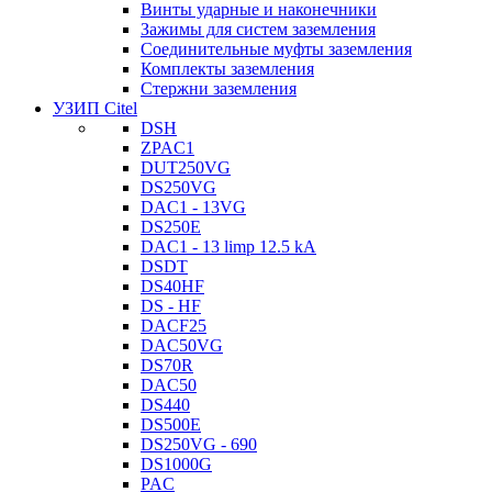
Винты ударные и наконечники
Зажимы для систем заземления
Соединительные муфты заземления
Комплекты заземления
Стержни заземления
УЗИП Citel
DSH
ZPAC1
DUT250VG
DS250VG
DAC1 - 13VG
DS250E
DAC1 - 13 limp 12.5 kA
DSDT
DS40HF
DS - HF
DACF25
DAC50VG
DS70R
DAC50
DS440
DS500E
DS250VG - 690
DS1000G
PAC