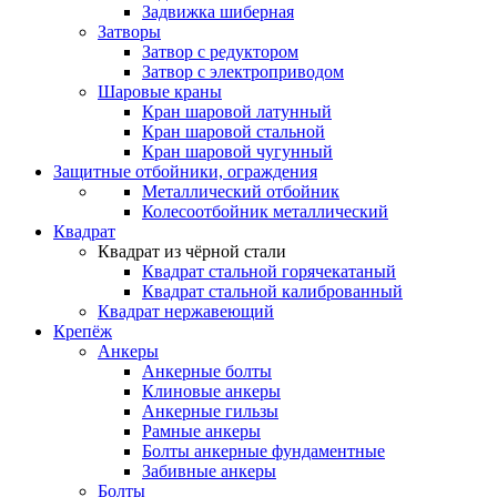
Задвижка шиберная
Затворы
Затвор с редуктором
Затвор с электроприводом
Шаровые краны
Кран шаровой латунный
Кран шаровой стальной
Кран шаровой чугунный
Защитные отбойники, ограждения
Металлический отбойник
Колесоотбойник металлический
Квадрат
Квадрат из чёрной стали
Квадрат стальной горячекатаный
Квадрат стальной калиброванный
Квадрат нержавеющий
Крепёж
Анкеры
Анкерные болты
Клиновые анкеры
Анкерные гильзы
Рамные анкеры
Болты анкерные фундаментные
Забивные анкеры
Болты