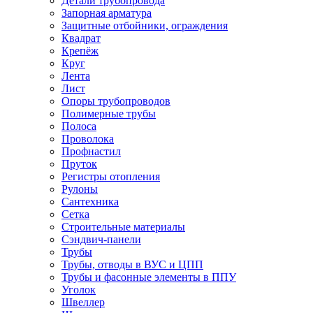
Детали трубопровода
Запорная арматура
Защитные отбойники, ограждения
Квадрат
Крепёж
Круг
Лента
Лист
Опоры трубопроводов
Полимерные трубы
Полоса
Проволока
Профнастил
Пруток
Регистры отопления
Рулоны
Сантехника
Сетка
Строительные материалы
Сэндвич-панели
Трубы
Трубы, отводы в ВУС и ЦПП
Трубы и фасонные элементы в ППУ
Уголок
Швеллер