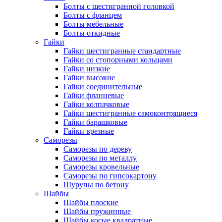
Болты с шестигранной головкой
Болты с фланцем
Болты мебельные
Болты откидные
Гайки
Гайки шестигранные стандартные
Гайки со стопорными кольцами
Гайки низкие
Гайки высокие
Гайки соединительные
Гайки фланцевые
Гайки колпачковые
Гайки шестигранные самоконтрящиеся
Гайки барашковые
Гайки врезные
Саморезы
Саморезы по дереву
Саморезы по металлу
Саморезы кровельные
Саморезы по гипсокартону
Шурупы по бетону
Шайбы
Шайбы плоские
Шайбы пружинные
Шайбы косые квадратные