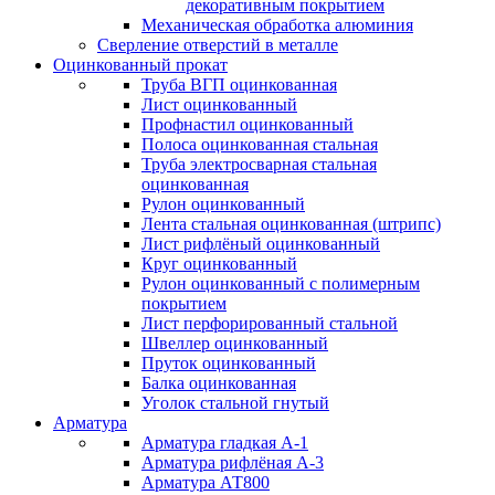
декоративным покрытием
Механическая обработка алюминия
Сверление отверстий в металле
Оцинкованный прокат
Труба ВГП оцинкованная
Лист оцинкованный
Профнастил оцинкованный
Полоса оцинкованная стальная
Труба электросварная стальная
оцинкованная
Рулон оцинкованный
Лента стальная оцинкованная (штрипс)
Лист рифлёный оцинкованный
Круг оцинкованный
Рулон оцинкованный с полимерным
покрытием
Лист перфорированный стальной
Швеллер оцинкованный
Пруток оцинкованный
Балка оцинкованная
Уголок стальной гнутый
Арматура
Арматура гладкая А-1
Арматура рифлёная А-3
Арматура АТ800