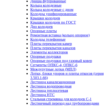
Днища футерованные
Кольца колодезные
Кольца колодезные с дном
Колодцы унифицированные
Крышки колодцев
Крышки колодцев по ГОСТ
Дно колодцев
Опорные плиты
Ремонтная вставка (кольцо опорное)
Колодцы телефонные
Плиты перекрытия камер
Плиты перекрытия каналов
Элементы коллекторов
Опорные подушки
Опорные подушки под газовый ковер
Сегменты ОПКС-4, ОПКС-6
Междупутные лотки (МПЛ)
Лотки, блоки упоров и плиты откосов (серия
3.503.1-66)
Лестница канализационная
Лестница водопроводная
Лестница теплосетевая
Лестница НТС
Стальная стремянка для колодцев С-1
Лестничный переход над трубопроводами