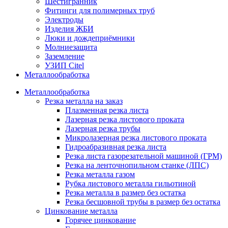
Шестигранник
Фитинги для полимерных труб
Электроды
Изделия ЖБИ
Люки и дождеприёмники
Молниезащита
Заземление
УЗИП Citel
Металлообработка
Металлообработка
Резка металла на заказ
Плазменная резка листа
Лазерная резка листового проката
Лазерная резка трубы
Микролазерная резка листового проката
Гидроабразивная резка листа
Резка листа газорезательной машиной (ГРМ)
Резка на ленточнопильном станке (ЛПС)
Резка металла газом
Рубка листового металла гильотиной
Резка металла в размер без остатка
Резка бесшовной трубы в размер без остатка
Цинкование металла
Горячее цинкование