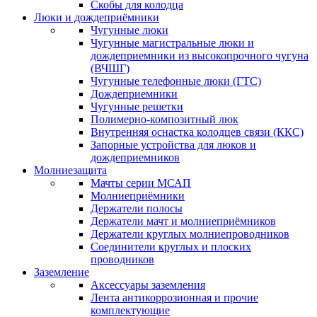
Скобы для колодца
Люки и дождеприёмники
Чугунные люки
Чугунные магистральные люки и
дождеприемники из высокопрочного чугуна
(ВЧШГ)
Чугунные телефонные люки (ГТС)
Дождеприемники
Чугунные решетки
Полимерно-композитный люк
Внутренняя оснастка колодцев связи (ККС)
Запорные устройства для люков и
дождеприемников
Молниезащита
Мачты серии МСАП
Молниеприёмники
Держатели полосы
Держатели мачт и молниеприёмников
Держатели круглых молниепроводников
Cоединители круглых и плоских
проводников
Заземление
Аксессуары заземления
Лента антикоррозионная и прочие
комплектующие