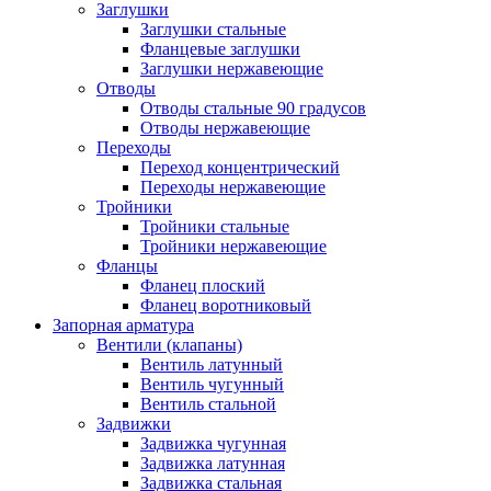
Заглушки
Заглушки стальные
Фланцевые заглушки
Заглушки нержавеющие
Отводы
Отводы стальные 90 градусов
Отводы нержавеющие
Переходы
Переход концентрический
Переходы нержавеющие
Тройники
Тройники стальные
Тройники нержавеющие
Фланцы
Фланец плоский
Фланец воротниковый
Запорная арматура
Вентили (клапаны)
Вентиль латунный
Вентиль чугунный
Вентиль стальной
Задвижки
Задвижка чугунная
Задвижка латунная
Задвижка стальная