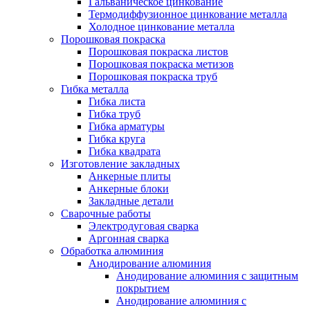
Гальваническое цинкование
Термодиффузионное цинкование металла
Холодное цинкование металла
Порошковая покраска
Порошковая покраска листов
Порошковая покраска метизов
Порошковая покраска труб
Гибка металла
Гибка листа
Гибка труб
Гибка арматуры
Гибка круга
Гибка квадрата
Изготовление закладных
Анкерные плиты
Анкерные блоки
Закладные детали
Сварочные работы
Электродуговая сварка
Аргонная сварка
Обработка алюминия
Анодирование алюминия
Анодирование алюминия с защитным
покрытием
Анодирование алюминия с