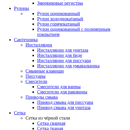
Змеевиковые регистры
Рулоны
Рулон оцинкованный
Рулон холоднокатаный
Рулон горячекатаный
Рулон оцинкованный с полимерным
покрытием
Сантехника
Инсталляции
Инсталляции для унитаза
Инсталляции для биде
Инсталляции для писсуара
Инсталляции для умывальника
Смывные клавиши
Писсуары
Смесители
Смесители для ванны
Смесители для раковины
Приводы смыва
Привод смыва для писсуара
Привод смыва для унитаза
Сетка
Сетка из чёрной стали
Сетка сварная
Сетка тканая