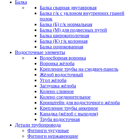
Балка
Балка сварная двутавровая
Балка г/к с уклоном внутренних граней
полок
Балка (Б) г/к нормальная
Балка (М) для подвесных путей
Балка широкополочная
Балка (К) г/к колонная
Балка оцинкованная
Водосточные элементы
Водосборная воронка
Воронка жёлоба
Крепление трубы на сэндвич-панель
Жёлоб водосточный
Угол жёлоба
Заглушка жёлоба
Колено сливное
Колено соединительное
Кронштейн для водосточного жёлоба
Крепление трубы анкерное
Канадка (жёлоб с выходом)
Труба водосточная
Детали трубопровода
Фитинги чугунные
Фитинги нержавеющие