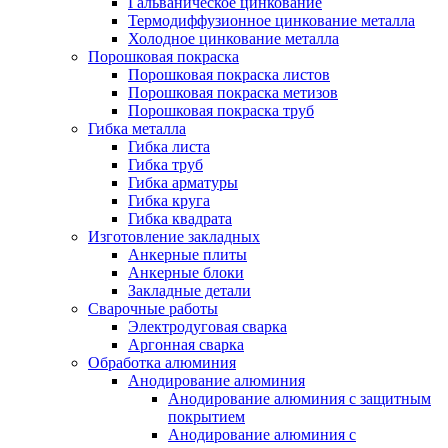
Гальваническое цинкование
Термодиффузионное цинкование металла
Холодное цинкование металла
Порошковая покраска
Порошковая покраска листов
Порошковая покраска метизов
Порошковая покраска труб
Гибка металла
Гибка листа
Гибка труб
Гибка арматуры
Гибка круга
Гибка квадрата
Изготовление закладных
Анкерные плиты
Анкерные блоки
Закладные детали
Сварочные работы
Электродуговая сварка
Аргонная сварка
Обработка алюминия
Анодирование алюминия
Анодирование алюминия с защитным
покрытием
Анодирование алюминия с