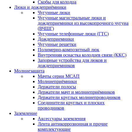
Скобы для колодца
Люки и дождеприёмники
Чугунные люки
Чугунные магистральные люки и
дождеприемники из высокопрочного чугуна
(ВЧШГ)
Чугунные телефонные люки (ГТС)
Дождеприемники
Чугунные решетки
Полимерно-композитный люк
Внутренняя оснастка колодцев связи (ККС)
Запорные устройства для люков и
дождеприемников
Молниезащита
Мачты серии МСАП
Молниеприёмники
Держатели полосы
Держатели мачт и молниеприёмников
Держатели круглых молниепроводников
Cоединители круглых и плоских
проводников
Заземление
Аксессуары заземления
Лента антикоррозионная и прочие
комплектующие