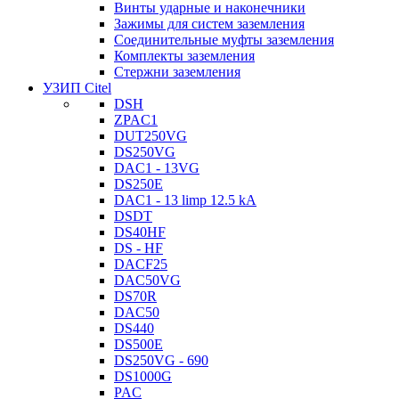
Винты ударные и наконечники
Зажимы для систем заземления
Соединительные муфты заземления
Комплекты заземления
Стержни заземления
УЗИП Citel
DSH
ZPAC1
DUT250VG
DS250VG
DAC1 - 13VG
DS250E
DAC1 - 13 limp 12.5 kA
DSDT
DS40HF
DS - HF
DACF25
DAC50VG
DS70R
DAC50
DS440
DS500E
DS250VG - 690
DS1000G
PAC