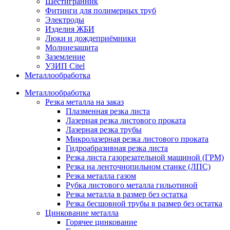
Шестигранник
Фитинги для полимерных труб
Электроды
Изделия ЖБИ
Люки и дождеприёмники
Молниезащита
Заземление
УЗИП Citel
Металлообработка
Металлообработка
Резка металла на заказ
Плазменная резка листа
Лазерная резка листового проката
Лазерная резка трубы
Микролазерная резка листового проката
Гидроабразивная резка листа
Резка листа газорезательной машиной (ГРМ)
Резка на ленточнопильном станке (ЛПС)
Резка металла газом
Рубка листового металла гильотиной
Резка металла в размер без остатка
Резка бесшовной трубы в размер без остатка
Цинкование металла
Горячее цинкование