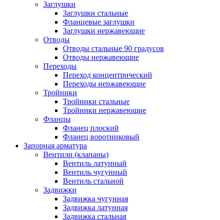
Заглушки
Заглушки стальные
Фланцевые заглушки
Заглушки нержавеющие
Отводы
Отводы стальные 90 градусов
Отводы нержавеющие
Переходы
Переход концентрический
Переходы нержавеющие
Тройники
Тройники стальные
Тройники нержавеющие
Фланцы
Фланец плоский
Фланец воротниковый
Запорная арматура
Вентили (клапаны)
Вентиль латунный
Вентиль чугунный
Вентиль стальной
Задвижки
Задвижка чугунная
Задвижка латунная
Задвижка стальная