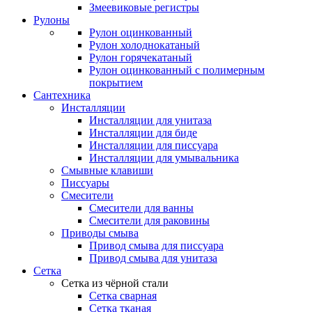
Змеевиковые регистры
Рулоны
Рулон оцинкованный
Рулон холоднокатаный
Рулон горячекатаный
Рулон оцинкованный с полимерным
покрытием
Сантехника
Инсталляции
Инсталляции для унитаза
Инсталляции для биде
Инсталляции для писсуара
Инсталляции для умывальника
Смывные клавиши
Писсуары
Смесители
Смесители для ванны
Смесители для раковины
Приводы смыва
Привод смыва для писсуара
Привод смыва для унитаза
Сетка
Сетка из чёрной стали
Сетка сварная
Сетка тканая