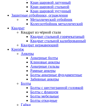
Кран шаровой латунный
Кран шаровой стальной
Кран шаровой чугунный
Защитные отбойники, ограждения
Металлический отбойник
Колесоотбойник металлический
Квадрат
Квадрат из чёрной стали
Квадрат стальной горячекатаный
Квадрат стальной калиброванный
Квадрат нержавеющий
Крепёж
Анкеры
Анкерные болты
Клиновые анкеры
Анкерные гильзы
Рамные анкеры
Болты анкерные фундаментные
Забивные анкеры
Болты
Болты с шестигранной головкой
Болты с фланцем
Болты мебельные
Болты откидные
Гайки