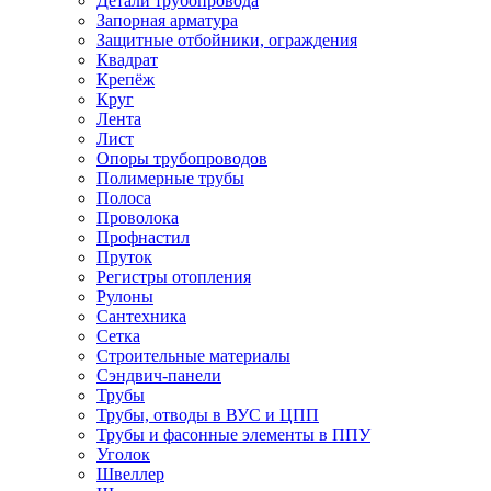
Детали трубопровода
Запорная арматура
Защитные отбойники, ограждения
Квадрат
Крепёж
Круг
Лента
Лист
Опоры трубопроводов
Полимерные трубы
Полоса
Проволока
Профнастил
Пруток
Регистры отопления
Рулоны
Сантехника
Сетка
Строительные материалы
Сэндвич-панели
Трубы
Трубы, отводы в ВУС и ЦПП
Трубы и фасонные элементы в ППУ
Уголок
Швеллер