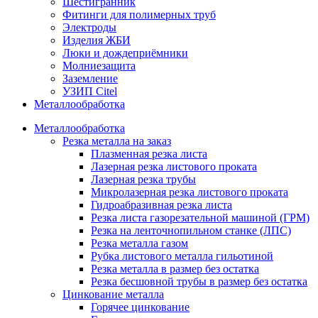
Шестигранник
Фитинги для полимерных труб
Электроды
Изделия ЖБИ
Люки и дождеприёмники
Молниезащита
Заземление
УЗИП Citel
Металлообработка
Металлообработка
Резка металла на заказ
Плазменная резка листа
Лазерная резка листового проката
Лазерная резка трубы
Микролазерная резка листового проката
Гидроабразивная резка листа
Резка листа газорезательной машиной (ГРМ)
Резка на ленточнопильном станке (ЛПС)
Резка металла газом
Рубка листового металла гильотиной
Резка металла в размер без остатка
Резка бесшовной трубы в размер без остатка
Цинкование металла
Горячее цинкование