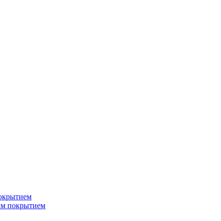
окрытием
ым покрытием