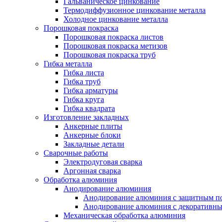
Гальваническое цинкование
Термодиффузионное цинкование металла
Холодное цинкование металла
Порошковая покраска
Порошковая покраска листов
Порошковая покраска метизов
Порошковая покраска труб
Гибка металла
Гибка листа
Гибка труб
Гибка арматуры
Гибка круга
Гибка квадрата
Изготовление закладных
Анкерные плиты
Анкерные блоки
Закладные детали
Сварочные работы
Электродуговая сварка
Аргонная сварка
Обработка алюминия
Анодирование алюминия
Анодирование алюминия с защитным п
Анодирование алюминия с декоративн
Механическая обработка алюминия