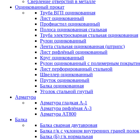
Сверление отверстий в металле
Оцинкованный прокат
Труба ВГП оцинкованная
Лист оцинкованный
Профнастил оцинкованный
Полоса оцинкованная стальная
Труба электросварная стальная оцинкованная
Рулон оцинкованный
Лента стальная оцинкованная (штрипс)
Лист рифлёный оцинкованный
Круг оцинкованный
Рулон оцинкованный с полимерным покрыти
Лист перфорированный стальной
Швеллер оцинкованный
Пруток оцинкованный
Балка оцинкованная
Уголок стальной гнутый
Арматура
Арматура гладкая А-1
Арматура рифлёная А-3
Арматура АТ800
Балка
Балка сварная двутавровая
Балка г/к с уклоном внутренних граней полок
Балка (Б) г/к нормальная