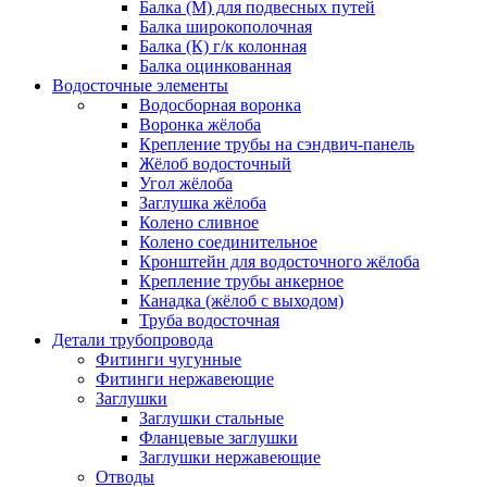
Балка (М) для подвесных путей
Балка широкополочная
Балка (К) г/к колонная
Балка оцинкованная
Водосточные элементы
Водосборная воронка
Воронка жёлоба
Крепление трубы на сэндвич-панель
Жёлоб водосточный
Угол жёлоба
Заглушка жёлоба
Колено сливное
Колено соединительное
Кронштейн для водосточного жёлоба
Крепление трубы анкерное
Канадка (жёлоб с выходом)
Труба водосточная
Детали трубопровода
Фитинги чугунные
Фитинги нержавеющие
Заглушки
Заглушки стальные
Фланцевые заглушки
Заглушки нержавеющие
Отводы