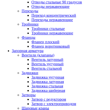
Отводы стальные 90 градусов
Отводы нержавеющие
Переходы
Переход концентрический
Переходы нержавеющие
Тройники
Тройники стальные
Тройники нержавеющие
Фланцы
Фланец плоский
Фланец воротниковый
Запорная арматура
Вентили (клапаны)
Вентиль латунный
Вентиль чугунный
Вентиль стальной
Задвижки
Задвижка чугунная
Задвижка латунная
Задвижка стальная
Задвижка шиберная
Затворы
Затвор с редуктором
Затвор с электроприводом
Шаровые краны