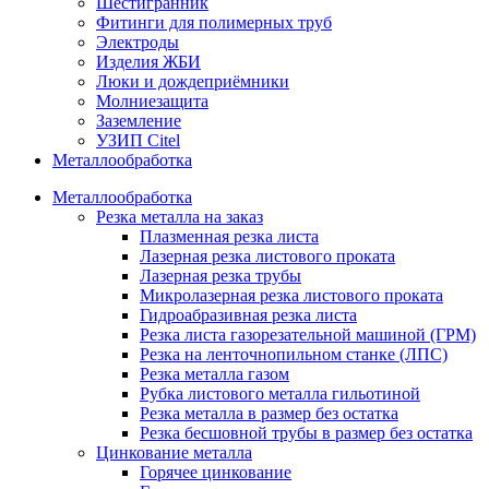
Шестигранник
Фитинги для полимерных труб
Электроды
Изделия ЖБИ
Люки и дождеприёмники
Молниезащита
Заземление
УЗИП Citel
Металлообработка
Металлообработка
Резка металла на заказ
Плазменная резка листа
Лазерная резка листового проката
Лазерная резка трубы
Микролазерная резка листового проката
Гидроабразивная резка листа
Резка листа газорезательной машиной (ГРМ)
Резка на ленточнопильном станке (ЛПС)
Резка металла газом
Рубка листового металла гильотиной
Резка металла в размер без остатка
Резка бесшовной трубы в размер без остатка
Цинкование металла
Горячее цинкование