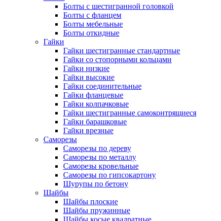
Болты с шестигранной головкой
Болты с фланцем
Болты мебельные
Болты откидные
Гайки
Гайки шестигранные стандартные
Гайки со стопорными кольцами
Гайки низкие
Гайки высокие
Гайки соединительные
Гайки фланцевые
Гайки колпачковые
Гайки шестигранные самоконтрящиеся
Гайки барашковые
Гайки врезные
Саморезы
Саморезы по дереву
Саморезы по металлу
Саморезы кровельные
Саморезы по гипсокартону
Шурупы по бетону
Шайбы
Шайбы плоские
Шайбы пружинные
Шайбы косые квадратные