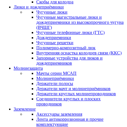
Скобы для колодца
Люки и дождеприёмники
Чугунные люки
Чугунные магистральные люки и
дождеприемники из высокопрочного чугуна
(ВЧШГ)
Чугунные телефонные люки (ГТС)
Дождеприемники
Чугунные решетки
Полимерно-композитный люк
Внутренняя оснастка колодцев связи (ККС)
Запорные устройства для люков и
дождеприемников
Молниезащита
Мачты серии МСАП
Молниеприёмники
Держатели полосы
Держатели мачт и молниеприёмников
Держатели круглых молниепроводников
Cоединители круглых и плоских
проводников
Заземление
Аксессуары заземления
Лента антикоррозионная и прочие
комплектующие