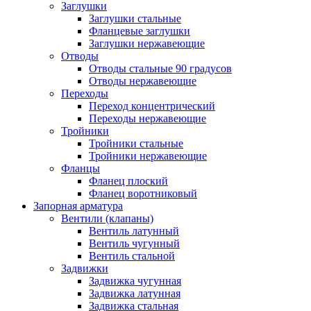
Заглушки
Заглушки стальные
Фланцевые заглушки
Заглушки нержавеющие
Отводы
Отводы стальные 90 градусов
Отводы нержавеющие
Переходы
Переход концентрический
Переходы нержавеющие
Тройники
Тройники стальные
Тройники нержавеющие
Фланцы
Фланец плоский
Фланец воротниковый
Запорная арматура
Вентили (клапаны)
Вентиль латунный
Вентиль чугунный
Вентиль стальной
Задвижки
Задвижка чугунная
Задвижка латунная
Задвижка стальная