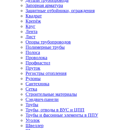
Детали трубопровода
Запорная арматура
Защитные отбойники, ограждения
Квадрат
Крепёж
Круг
Лента
Лист
Опоры трубопроводов
Полимерные трубы
Полоса
Проволока
Профнастил
Пруток
Регистры отопления
Рулоны
Сантехника
Сетка
Строительные материалы
Сэндвич-панели
Трубы
Трубы, отводы в ВУС и ЦПП
Трубы и фасонные элементы в ППУ
Уголок
Швеллер