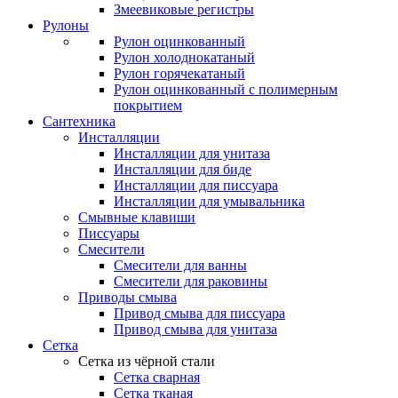
Змеевиковые регистры
Рулоны
Рулон оцинкованный
Рулон холоднокатаный
Рулон горячекатаный
Рулон оцинкованный с полимерным
покрытием
Сантехника
Инсталляции
Инсталляции для унитаза
Инсталляции для биде
Инсталляции для писсуара
Инсталляции для умывальника
Смывные клавиши
Писсуары
Смесители
Смесители для ванны
Смесители для раковины
Приводы смыва
Привод смыва для писсуара
Привод смыва для унитаза
Сетка
Сетка из чёрной стали
Сетка сварная
Сетка тканая