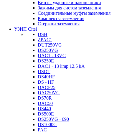
Винты ударные и наконечники
Зажимы для систем заземления
Соединительные муфты заземления
Комплекты заземления
Стержни заземления
УЗИП Citel
DSH
ZPAC1
DUT250VG
DS250VG
DAC1 - 13VG
DS250E
DAC1 - 13 limp 12.5 kA
DSDT
DS40HF
DS - HF
DACF25
DAC50VG
DS70R
DAC50
DS440
DS500E
DS250VG - 690
DS1000G
PAC