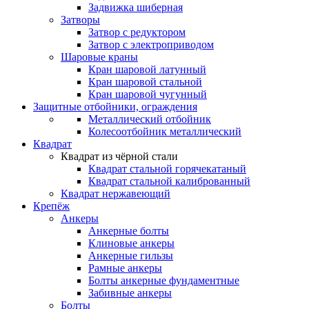
Задвижка шиберная
Затворы
Затвор с редуктором
Затвор с электроприводом
Шаровые краны
Кран шаровой латунный
Кран шаровой стальной
Кран шаровой чугунный
Защитные отбойники, ограждения
Металлический отбойник
Колесоотбойник металлический
Квадрат
Квадрат из чёрной стали
Квадрат стальной горячекатаный
Квадрат стальной калиброванный
Квадрат нержавеющий
Крепёж
Анкеры
Анкерные болты
Клиновые анкеры
Анкерные гильзы
Рамные анкеры
Болты анкерные фундаментные
Забивные анкеры
Болты