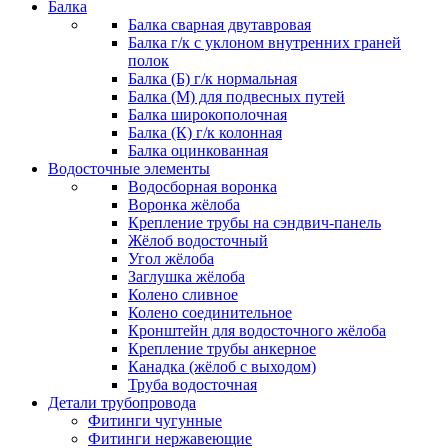
Балка
Балка сварная двутавровая
Балка г/к с уклоном внутренних граней
полок
Балка (Б) г/к нормальная
Балка (М) для подвесных путей
Балка широкополочная
Балка (К) г/к колонная
Балка оцинкованная
Водосточные элементы
Водосборная воронка
Воронка жёлоба
Крепление трубы на сэндвич-панель
Жёлоб водосточный
Угол жёлоба
Заглушка жёлоба
Колено сливное
Колено соединительное
Кронштейн для водосточного жёлоба
Крепление трубы анкерное
Канадка (жёлоб с выходом)
Труба водосточная
Детали трубопровода
Фитинги чугунные
Фитинги нержавеющие