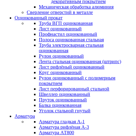
декоративным покрытием
Механическая обработка алюминия
Сверление отверстий в металле
Оцинкованный прокат
Труба ВГП оцинкованная
Лист оцинкованный
Профнастил оцинкованный
Полоса оцинкованная стальная
Труба электросварная стальная
оцинкованная
Рулон оцинкованный
Лента стальная оцинкованная (штрипс)
Лист рифлёный оцинкованный
Круг оцинкованный
Рулон оцинкованный с полимерным
покрытием
Лист перфорированный стальной
Швеллер оцинкованный
Пруток оцинкованный
Балка оцинкованная
Уголок стальной гнутый
Арматура
Арматура гладкая А-1
Арматура рифлёная А-3
Арматура АТ800