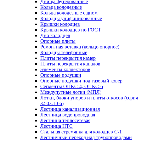
Днища футерованные
Кольца колодезные
Кольца колодезные с дном
Колодцы унифицированные
Крышки колодцев
Крышки колодцев по ГОСТ
Дно колодцев
Опорные плиты
Ремонтная вставка (кольцо опорное)
Колодцы телефонные
Плиты перекрытия камер
Плиты перекрытия каналов
Элементы коллекторов
Опорные подушки
Опорные подушки под газовый ковер
Сегменты ОПКС-4, ОПКС-6
Междупутные лотки (МПЛ)
Лотки, блоки упоров и плиты откосов (серия
3.503.1-66)
Лестница канализационная
Лестница водопроводная
Лестница теплосетевая
Лестница НТС
Стальная стремянка для колодцев С-1
Лестничный переход над трубопроводами