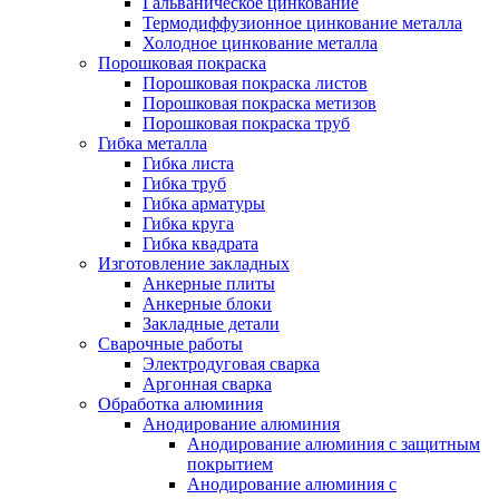
Гальваническое цинкование
Термодиффузионное цинкование металла
Холодное цинкование металла
Порошковая покраска
Порошковая покраска листов
Порошковая покраска метизов
Порошковая покраска труб
Гибка металла
Гибка листа
Гибка труб
Гибка арматуры
Гибка круга
Гибка квадрата
Изготовление закладных
Анкерные плиты
Анкерные блоки
Закладные детали
Сварочные работы
Электродуговая сварка
Аргонная сварка
Обработка алюминия
Анодирование алюминия
Анодирование алюминия с защитным
покрытием
Анодирование алюминия с