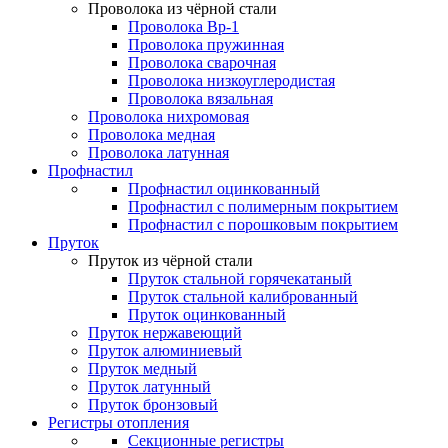
Проволока из чёрной стали
Проволока Вр-1
Проволока пружинная
Проволока сварочная
Проволока низкоуглеродистая
Проволока вязальная
Проволока нихромовая
Проволока медная
Проволока латунная
Профнастил
Профнастил оцинкованный
Профнастил с полимерным покрытием
Профнастил с порошковым покрытием
Пруток
Пруток из чёрной стали
Пруток стальной горячекатаный
Пруток стальной калиброванный
Пруток оцинкованный
Пруток нержавеющий
Пруток алюминиевый
Пруток медный
Пруток латунный
Пруток бронзовый
Регистры отопления
Секционные регистры