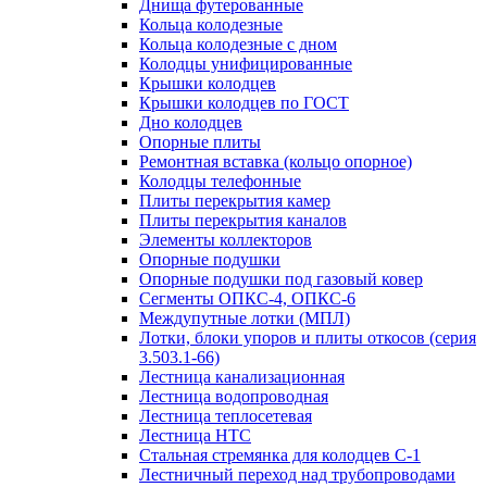
Днища футерованные
Кольца колодезные
Кольца колодезные с дном
Колодцы унифицированные
Крышки колодцев
Крышки колодцев по ГОСТ
Дно колодцев
Опорные плиты
Ремонтная вставка (кольцо опорное)
Колодцы телефонные
Плиты перекрытия камер
Плиты перекрытия каналов
Элементы коллекторов
Опорные подушки
Опорные подушки под газовый ковер
Сегменты ОПКС-4, ОПКС-6
Междупутные лотки (МПЛ)
Лотки, блоки упоров и плиты откосов (серия
3.503.1-66)
Лестница канализационная
Лестница водопроводная
Лестница теплосетевая
Лестница НТС
Стальная стремянка для колодцев С-1
Лестничный переход над трубопроводами