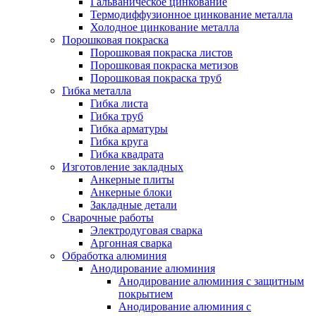
Гальваническое цинкование
Термодиффузионное цинкование металла
Холодное цинкование металла
Порошковая покраска
Порошковая покраска листов
Порошковая покраска метизов
Порошковая покраска труб
Гибка металла
Гибка листа
Гибка труб
Гибка арматуры
Гибка круга
Гибка квадрата
Изготовление закладных
Анкерные плиты
Анкерные блоки
Закладные детали
Сварочные работы
Электродуговая сварка
Аргонная сварка
Обработка алюминия
Анодирование алюминия
Анодирование алюминия с защитным
покрытием
Анодирование алюминия с