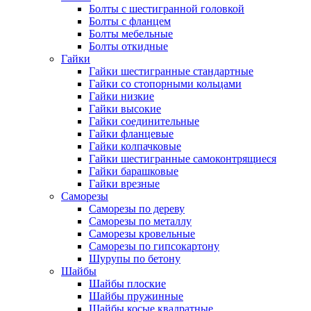
Болты с шестигранной головкой
Болты с фланцем
Болты мебельные
Болты откидные
Гайки
Гайки шестигранные стандартные
Гайки со стопорными кольцами
Гайки низкие
Гайки высокие
Гайки соединительные
Гайки фланцевые
Гайки колпачковые
Гайки шестигранные самоконтрящиеся
Гайки барашковые
Гайки врезные
Саморезы
Саморезы по дереву
Саморезы по металлу
Саморезы кровельные
Саморезы по гипсокартону
Шурупы по бетону
Шайбы
Шайбы плоские
Шайбы пружинные
Шайбы косые квадратные