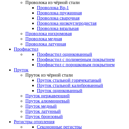
Проволока из чёрной стали
Проволока Вр-1
Проволока пружинная
Проволока сварочная
Проволока низкоуглеродистая
Проволока вязальная
Проволока нихромовая
Проволока медная
Проволока латунная
Профнастил
Профнастил оцинкованный
Профнастил с полимерным покрытием
Профнастил с порошковым покрытием
Пруток
Пруток из чёрной стали
Пруток стальной горячекатаный
Пруток стальной калиброванный
Пруток оцинкованный
Пруток нержавеющий
Пруток алюминиевый
Пруток медный
Пруток латунный
Пруток бронзовый
Регистры отопления
Секционные регистры