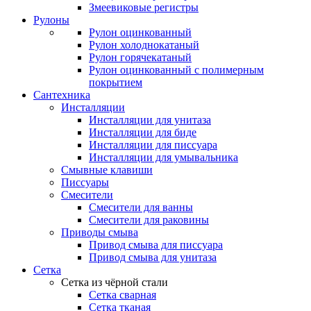
Змеевиковые регистры
Рулоны
Рулон оцинкованный
Рулон холоднокатаный
Рулон горячекатаный
Рулон оцинкованный с полимерным
покрытием
Сантехника
Инсталляции
Инсталляции для унитаза
Инсталляции для биде
Инсталляции для писсуара
Инсталляции для умывальника
Смывные клавиши
Писсуары
Смесители
Смесители для ванны
Смесители для раковины
Приводы смыва
Привод смыва для писсуара
Привод смыва для унитаза
Сетка
Сетка из чёрной стали
Сетка сварная
Сетка тканая