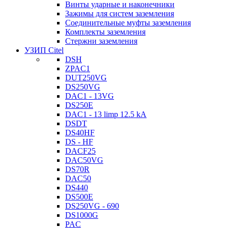
Винты ударные и наконечники
Зажимы для систем заземления
Соединительные муфты заземления
Комплекты заземления
Стержни заземления
УЗИП Citel
DSH
ZPAC1
DUT250VG
DS250VG
DAC1 - 13VG
DS250E
DAC1 - 13 limp 12.5 kA
DSDT
DS40HF
DS - HF
DACF25
DAC50VG
DS70R
DAC50
DS440
DS500E
DS250VG - 690
DS1000G
PAC