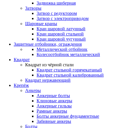
Задвижка шиберная
Затворы
Затвор с редуктором
Затвор с электроприводом
Шаровые краны
Кран шаровой латунный
Кран шаровой стальной
Кран шаровой чугунный
Защитные отбойники, ограждения
Металлический отбойник
Колесоотбойник металлический
Квадрат
Квадрат из чёрной стали
Квадрат стальной горячекатаный
Квадрат стальной калиброванный
Квадрат нержавеющий
Крепёж
Анкеры
Анкерные болты
Клиновые анкеры
Анкерные гильзы
Рамные анкеры
Болты анкерные фундаментные
Забивные анкеры
Болты