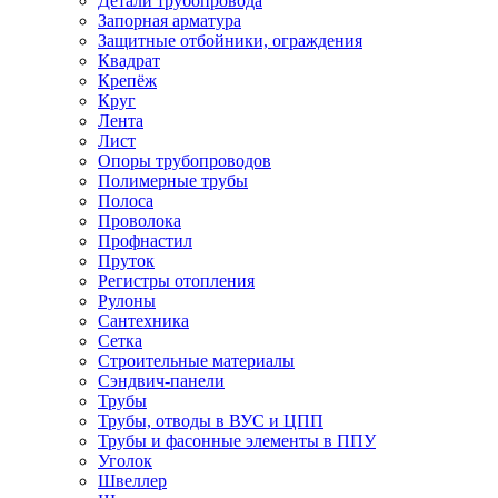
Детали трубопровода
Запорная арматура
Защитные отбойники, ограждения
Квадрат
Крепёж
Круг
Лента
Лист
Опоры трубопроводов
Полимерные трубы
Полоса
Проволока
Профнастил
Пруток
Регистры отопления
Рулоны
Сантехника
Сетка
Строительные материалы
Сэндвич-панели
Трубы
Трубы, отводы в ВУС и ЦПП
Трубы и фасонные элементы в ППУ
Уголок
Швеллер