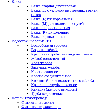
Балка
Балка сварная двутавровая
Балка г/к с уклоном внутренних граней
полок
Балка (Б) г/к нормальная
Балка (М) для подвесных путей
Балка широкополочная
Балка (К) г/к колонная
Балка оцинкованная
Водосточные элементы
Водосборная воронка
Воронка жёлоба
Крепление трубы на сэндвич-панель
Жёлоб водосточный
Угол жёлоба
Заглушка жёлоба
Колено сливное
Колено соединительное
Кронштейн для водосточного жёлоба
Крепление трубы анкерное
Канадка (жёлоб с выходом)
Труба водосточная
Детали трубопровода
Фитинги чугунные
Фитинги нержавеющие