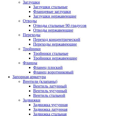
Заглушки
Заглушки стальные
Фланцевые заглушки
Заглушки нержавеющие
Отводы
Отводы стальные 90 градусов
Отводы нержавеющие
Переходы
Переход концентрический
Переходы нержавеющие
Тройники
Тройники стальные
Тройники нержавеющие
Фланцы
Фланец плоский
Фланец воротниковый
Запорная арматура
Вентили (клапаны)
Вентиль латунный
Вентиль чугунный
Вентиль стальной
Задвижки
Задвижка чугунная
Задвижка латунная
Задвижка стальная