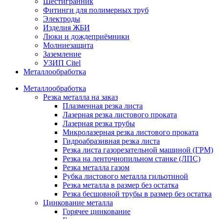
Шестигранник
Фитинги для полимерных труб
Электроды
Изделия ЖБИ
Люки и дождеприёмники
Молниезащита
Заземление
УЗИП Citel
Металлообработка
Металлообработка
Резка металла на заказ
Плазменная резка листа
Лазерная резка листового проката
Лазерная резка трубы
Микролазерная резка листового проката
Гидроабразивная резка листа
Резка листа газорезательной машиной (ГРМ)
Резка на ленточнопильном станке (ЛПС)
Резка металла газом
Рубка листового металла гильотиной
Резка металла в размер без остатка
Резка бесшовной трубы в размер без остатка
Цинкование металла
Горячее цинкование