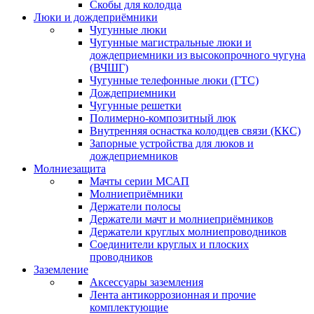
Скобы для колодца
Люки и дождеприёмники
Чугунные люки
Чугунные магистральные люки и
дождеприемники из высокопрочного чугуна
(ВЧШГ)
Чугунные телефонные люки (ГТС)
Дождеприемники
Чугунные решетки
Полимерно-композитный люк
Внутренняя оснастка колодцев связи (ККС)
Запорные устройства для люков и
дождеприемников
Молниезащита
Мачты серии МСАП
Молниеприёмники
Держатели полосы
Держатели мачт и молниеприёмников
Держатели круглых молниепроводников
Cоединители круглых и плоских
проводников
Заземление
Аксессуары заземления
Лента антикоррозионная и прочие
комплектующие