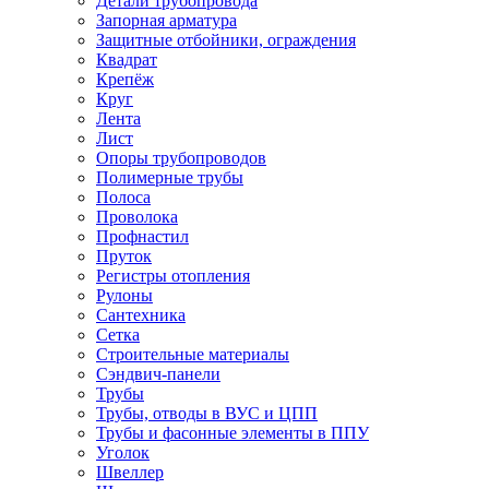
Детали трубопровода
Запорная арматура
Защитные отбойники, ограждения
Квадрат
Крепёж
Круг
Лента
Лист
Опоры трубопроводов
Полимерные трубы
Полоса
Проволока
Профнастил
Пруток
Регистры отопления
Рулоны
Сантехника
Сетка
Строительные материалы
Сэндвич-панели
Трубы
Трубы, отводы в ВУС и ЦПП
Трубы и фасонные элементы в ППУ
Уголок
Швеллер