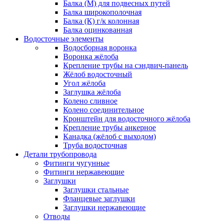
Балка (М) для подвесных путей
Балка широкополочная
Балка (К) г/к колонная
Балка оцинкованная
Водосточные элементы
Водосборная воронка
Воронка жёлоба
Крепление трубы на сэндвич-панель
Жёлоб водосточный
Угол жёлоба
Заглушка жёлоба
Колено сливное
Колено соединительное
Кронштейн для водосточного жёлоба
Крепление трубы анкерное
Канадка (жёлоб с выходом)
Труба водосточная
Детали трубопровода
Фитинги чугунные
Фитинги нержавеющие
Заглушки
Заглушки стальные
Фланцевые заглушки
Заглушки нержавеющие
Отводы