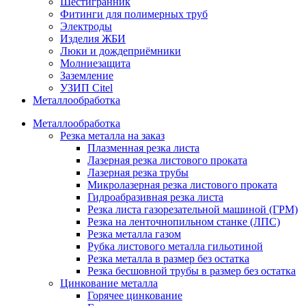
Шестигранник
Фитинги для полимерных труб
Электроды
Изделия ЖБИ
Люки и дождеприёмники
Молниезащита
Заземление
УЗИП Citel
Металлообработка
Металлообработка
Резка металла на заказ
Плазменная резка листа
Лазерная резка листового проката
Лазерная резка трубы
Микролазерная резка листового проката
Гидроабразивная резка листа
Резка листа газорезательной машиной (ГРМ)
Резка на ленточнопильном станке (ЛПС)
Резка металла газом
Рубка листового металла гильотиной
Резка металла в размер без остатка
Резка бесшовной трубы в размер без остатка
Цинкование металла
Горячее цинкование