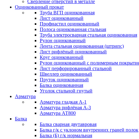
Сверление отверстий в металле
Оцинкованный прокат
Труба ВГП оцинкованная
Лист оцинкованный
Профнастил оцинкованный
Полоса оцинкованная стальная
Труба электросварная стальная оцинкованная
Рулон оцинкованный
Лента стальная оцинкованная (штрипс)
Лист рифлёный оцинкованный
Круг оцинкованный
Рулон оцинкованный с полимерным покрыти
Лист перфорированный стальной
Швеллер оцинкованный
Пруток оцинкованный
Балка оцинкованная
Уголок стальной гнутый
Арматура
Арматура гладкая А-1
Арматура рифлёная А-3
Арматура АТ800
Балка
Балка сварная двутавровая
Балка г/к с уклоном внутренних граней полок
Балка (Б) г/к нормальная