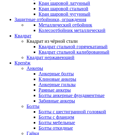
Кран шаровой латунный
Кран шаровой стальной
Кран шаровой чугунный
Защитные отбойники, ограждения
Металлический отбойник
Колесоотбойник металлический
Квадрат
Квадрат из чёрной стали
Квадрат стальной горячекатаный
Квадрат стальной калиброванный
Квадрат нержавеющий
Крепёж
Анкеры
Анкерные болты
Клиновые анкеры
Анкерные гильзы
Рамные анкеры
Болты анкерные фундаментные
Забивные анкеры
Болты
Болты с шестигранной головкой
Болты с фланцем
Болты мебельные
Болты откидные
Гайки