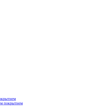
окрытием
ым покрытием