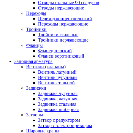
Отводы стальные 90 градусов
Отводы нержавеющие
Переходы
Переход концентрический
Переходы нержавеющие
Тройники
Тройники стальные
Тройники нержавеющие
Фланцы
Фланец плоский
Фланец воротниковый
Запорная арматура
Вентили (клапаны)
Вентиль латунный
Вентиль чугунный
Вентиль стальной
Задвижки
Задвижка чугунная
Задвижка латунная
Задвижка стальная
Задвижка шиберная
Затворы
Затвор с редуктором
Затвор с электроприводом
Шаровые краны