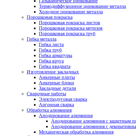
Гальваническое цинкование
Термодиффузионное цинкование металла
Холодное цинкование металла
Порошковая покраска
Порошковая покраска листов
Порошковая покраска метизов
Порошковая покраска труб
Гибка металла
Гибка листа
Гибка труб
Гибка арматуры
Гибка круга
Гибка квадрата
Изготовление закладных
Анкерные плиты
Анкерные блоки
Закладные детали
Сварочные работы
Электродуговая сварка
Аргонная сварка
Обработка алюминия
Анодирование алюминия
Анодирование алюминия с защитным п
Анодирование алюминия с декоративн
Механическая обработка алюминия