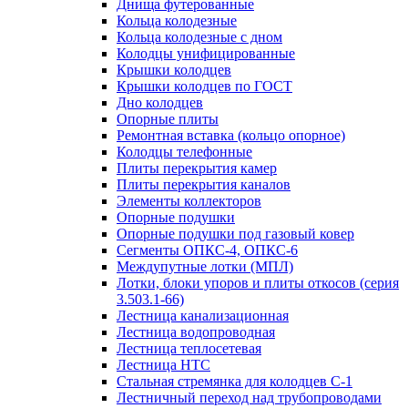
Днища футерованные
Кольца колодезные
Кольца колодезные с дном
Колодцы унифицированные
Крышки колодцев
Крышки колодцев по ГОСТ
Дно колодцев
Опорные плиты
Ремонтная вставка (кольцо опорное)
Колодцы телефонные
Плиты перекрытия камер
Плиты перекрытия каналов
Элементы коллекторов
Опорные подушки
Опорные подушки под газовый ковер
Сегменты ОПКС-4, ОПКС-6
Междупутные лотки (МПЛ)
Лотки, блоки упоров и плиты откосов (серия
3.503.1-66)
Лестница канализационная
Лестница водопроводная
Лестница теплосетевая
Лестница НТС
Стальная стремянка для колодцев С-1
Лестничный переход над трубопроводами