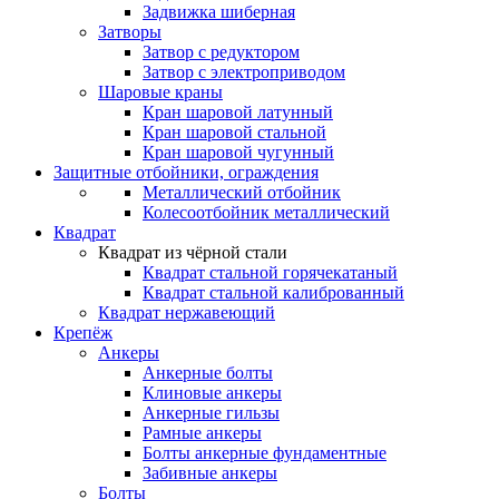
Задвижка шиберная
Затворы
Затвор с редуктором
Затвор с электроприводом
Шаровые краны
Кран шаровой латунный
Кран шаровой стальной
Кран шаровой чугунный
Защитные отбойники, ограждения
Металлический отбойник
Колесоотбойник металлический
Квадрат
Квадрат из чёрной стали
Квадрат стальной горячекатаный
Квадрат стальной калиброванный
Квадрат нержавеющий
Крепёж
Анкеры
Анкерные болты
Клиновые анкеры
Анкерные гильзы
Рамные анкеры
Болты анкерные фундаментные
Забивные анкеры
Болты