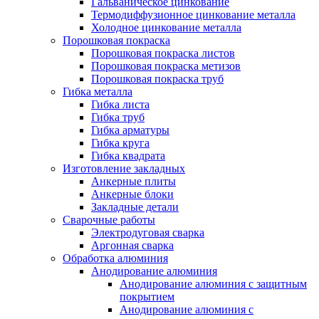
Гальваническое цинкование
Термодиффузионное цинкование металла
Холодное цинкование металла
Порошковая покраска
Порошковая покраска листов
Порошковая покраска метизов
Порошковая покраска труб
Гибка металла
Гибка листа
Гибка труб
Гибка арматуры
Гибка круга
Гибка квадрата
Изготовление закладных
Анкерные плиты
Анкерные блоки
Закладные детали
Сварочные работы
Электродуговая сварка
Аргонная сварка
Обработка алюминия
Анодирование алюминия
Анодирование алюминия с защитным
покрытием
Анодирование алюминия с