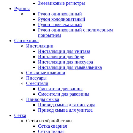
Змеевиковые регистры
Рулоны
Рулон оцинкованный
Рулон холоднокатаный
Рулон горячекатаный
Рулон оцинкованный с полимерным
покрытием
Сантехника
Инсталляции
Инсталляции для унитаза
Инсталляции для биде
Инсталляции для писсуара
Инсталляции для умывальника
Смывные клавиши
Писсуары
Смесители
Смесители для ванны
Смесители для раковины
Приводы смыва
Привод смыва для писсуара
Привод смыва для унитаза
Сетка
Сетка из чёрной стали
Сетка сварная
Сетка тканая