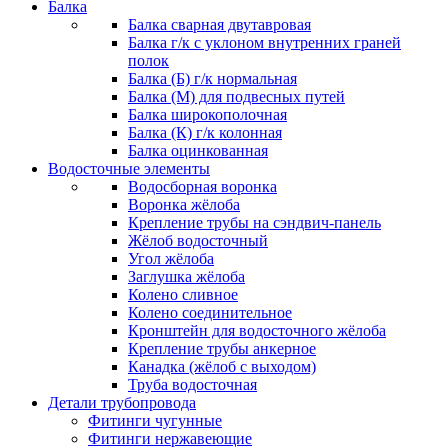
Балка
Балка сварная двутавровая
Балка г/к с уклоном внутренних граней
полок
Балка (Б) г/к нормальная
Балка (М) для подвесных путей
Балка широкополочная
Балка (К) г/к колонная
Балка оцинкованная
Водосточные элементы
Водосборная воронка
Воронка жёлоба
Крепление трубы на сэндвич-панель
Жёлоб водосточный
Угол жёлоба
Заглушка жёлоба
Колено сливное
Колено соединительное
Кронштейн для водосточного жёлоба
Крепление трубы анкерное
Канадка (жёлоб с выходом)
Труба водосточная
Детали трубопровода
Фитинги чугунные
Фитинги нержавеющие