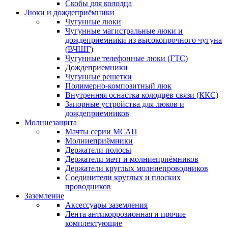
Скобы для колодца
Люки и дождеприёмники
Чугунные люки
Чугунные магистральные люки и
дождеприемники из высокопрочного чугуна
(ВЧШГ)
Чугунные телефонные люки (ГТС)
Дождеприемники
Чугунные решетки
Полимерно-композитный люк
Внутренняя оснастка колодцев связи (ККС)
Запорные устройства для люков и
дождеприемников
Молниезащита
Мачты серии МСАП
Молниеприёмники
Держатели полосы
Держатели мачт и молниеприёмников
Держатели круглых молниепроводников
Cоединители круглых и плоских
проводников
Заземление
Аксессуары заземления
Лента антикоррозионная и прочие
комплектующие