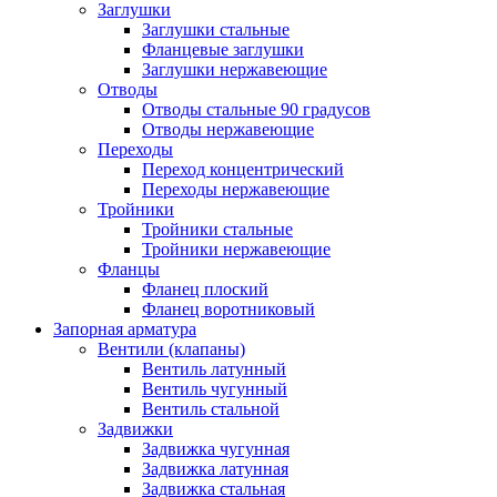
Заглушки
Заглушки стальные
Фланцевые заглушки
Заглушки нержавеющие
Отводы
Отводы стальные 90 градусов
Отводы нержавеющие
Переходы
Переход концентрический
Переходы нержавеющие
Тройники
Тройники стальные
Тройники нержавеющие
Фланцы
Фланец плоский
Фланец воротниковый
Запорная арматура
Вентили (клапаны)
Вентиль латунный
Вентиль чугунный
Вентиль стальной
Задвижки
Задвижка чугунная
Задвижка латунная
Задвижка стальная