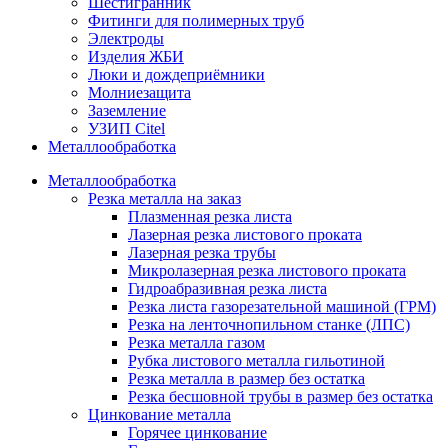
Шестигранник
Фитинги для полимерных труб
Электроды
Изделия ЖБИ
Люки и дождеприёмники
Молниезащита
Заземление
УЗИП Citel
Металлообработка
Металлообработка
Резка металла на заказ
Плазменная резка листа
Лазерная резка листового проката
Лазерная резка трубы
Микролазерная резка листового проката
Гидроабразивная резка листа
Резка листа газорезательной машиной (ГРМ)
Резка на ленточнопильном станке (ЛПС)
Резка металла газом
Рубка листового металла гильотиной
Резка металла в размер без остатка
Резка бесшовной трубы в размер без остатка
Цинкование металла
Горячее цинкование