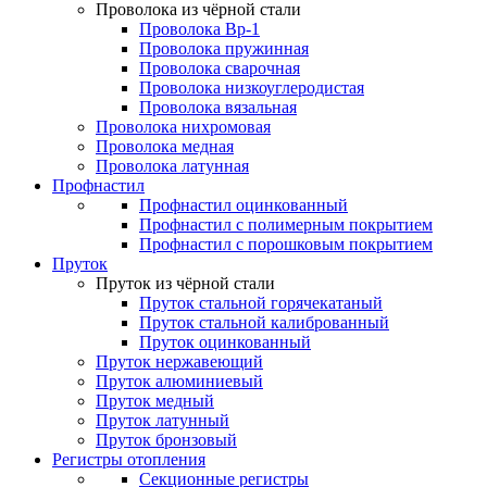
Проволока из чёрной стали
Проволока Вр-1
Проволока пружинная
Проволока сварочная
Проволока низкоуглеродистая
Проволока вязальная
Проволока нихромовая
Проволока медная
Проволока латунная
Профнастил
Профнастил оцинкованный
Профнастил с полимерным покрытием
Профнастил с порошковым покрытием
Пруток
Пруток из чёрной стали
Пруток стальной горячекатаный
Пруток стальной калиброванный
Пруток оцинкованный
Пруток нержавеющий
Пруток алюминиевый
Пруток медный
Пруток латунный
Пруток бронзовый
Регистры отопления
Секционные регистры