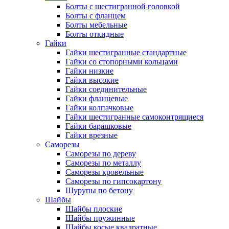
Болты с шестигранной головкой
Болты с фланцем
Болты мебельные
Болты откидные
Гайки
Гайки шестигранные стандартные
Гайки со стопорными кольцами
Гайки низкие
Гайки высокие
Гайки соединительные
Гайки фланцевые
Гайки колпачковые
Гайки шестигранные самоконтрящиеся
Гайки барашковые
Гайки врезные
Саморезы
Саморезы по дереву
Саморезы по металлу
Саморезы кровельные
Саморезы по гипсокартону
Шурупы по бетону
Шайбы
Шайбы плоские
Шайбы пружинные
Шайбы косые квадратные