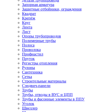
Детали трубопровода
Запорная арматура
Защитные отбойники, ограждения
Квадрат
Крепёж
Круг
Лента
Лист
Опоры трубопроводов
Полимерные трубы
Полоса
Проволока
Профнастил
Пруток
Регистры отопления
Рулоны
Сантехника
Сетка
Строительные материалы
Сэндвич-панели
Трубы
Трубы, отводы в ВУС и ЦПП
Трубы и фасонные элементы в ППУ
Уголок
Швеллер