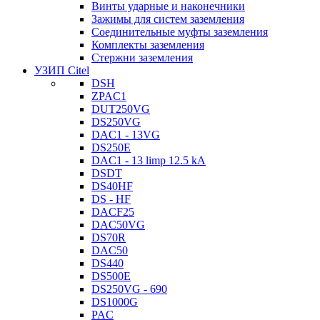
Винты ударные и наконечники
Зажимы для систем заземления
Соединительные муфты заземления
Комплекты заземления
Стержни заземления
УЗИП Citel
DSH
ZPAC1
DUT250VG
DS250VG
DAC1 - 13VG
DS250E
DAC1 - 13 limp 12.5 kA
DSDT
DS40HF
DS - HF
DACF25
DAC50VG
DS70R
DAC50
DS440
DS500E
DS250VG - 690
DS1000G
PAC