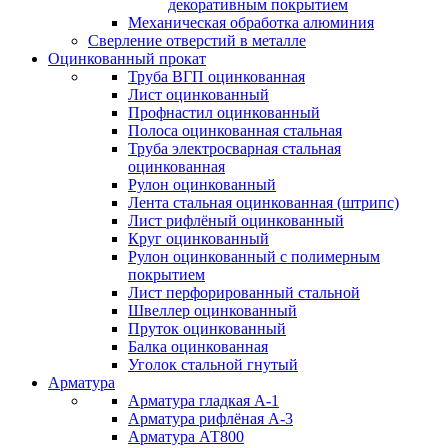
декоративным покрытием
Механическая обработка алюминия
Сверление отверстий в металле
Оцинкованный прокат
Труба ВГП оцинкованная
Лист оцинкованный
Профнастил оцинкованный
Полоса оцинкованная стальная
Труба электросварная стальная
оцинкованная
Рулон оцинкованный
Лента стальная оцинкованная (штрипс)
Лист рифлёный оцинкованный
Круг оцинкованный
Рулон оцинкованный с полимерным
покрытием
Лист перфорированный стальной
Швеллер оцинкованный
Пруток оцинкованный
Балка оцинкованная
Уголок стальной гнутый
Арматура
Арматура гладкая А-1
Арматура рифлёная А-3
Арматура АТ800