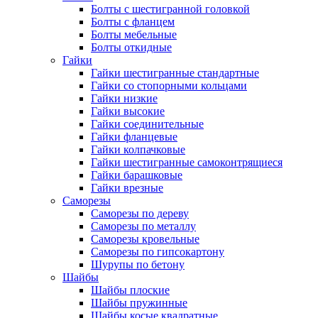
Болты с шестигранной головкой
Болты с фланцем
Болты мебельные
Болты откидные
Гайки
Гайки шестигранные стандартные
Гайки со стопорными кольцами
Гайки низкие
Гайки высокие
Гайки соединительные
Гайки фланцевые
Гайки колпачковые
Гайки шестигранные самоконтрящиеся
Гайки барашковые
Гайки врезные
Саморезы
Саморезы по дереву
Саморезы по металлу
Саморезы кровельные
Саморезы по гипсокартону
Шурупы по бетону
Шайбы
Шайбы плоские
Шайбы пружинные
Шайбы косые квадратные