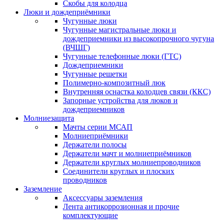
Скобы для колодца
Люки и дождеприёмники
Чугунные люки
Чугунные магистральные люки и
дождеприемники из высокопрочного чугуна
(ВЧШГ)
Чугунные телефонные люки (ГТС)
Дождеприемники
Чугунные решетки
Полимерно-композитный люк
Внутренняя оснастка колодцев связи (ККС)
Запорные устройства для люков и
дождеприемников
Молниезащита
Мачты серии МСАП
Молниеприёмники
Держатели полосы
Держатели мачт и молниеприёмников
Держатели круглых молниепроводников
Cоединители круглых и плоских
проводников
Заземление
Аксессуары заземления
Лента антикоррозионная и прочие
комплектующие