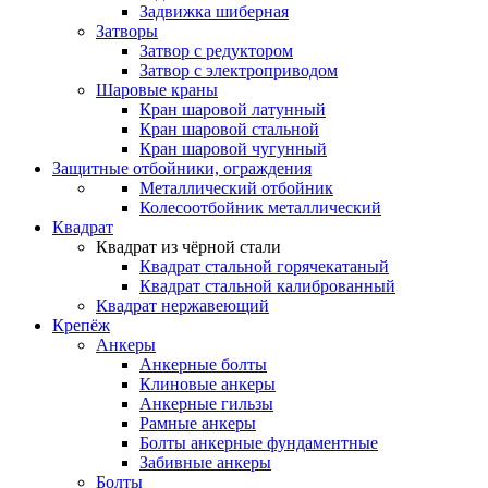
Задвижка шиберная
Затворы
Затвор с редуктором
Затвор с электроприводом
Шаровые краны
Кран шаровой латунный
Кран шаровой стальной
Кран шаровой чугунный
Защитные отбойники, ограждения
Металлический отбойник
Колесоотбойник металлический
Квадрат
Квадрат из чёрной стали
Квадрат стальной горячекатаный
Квадрат стальной калиброванный
Квадрат нержавеющий
Крепёж
Анкеры
Анкерные болты
Клиновые анкеры
Анкерные гильзы
Рамные анкеры
Болты анкерные фундаментные
Забивные анкеры
Болты