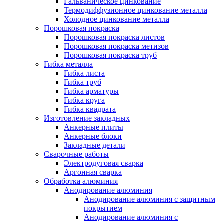
Гальваническое цинкование
Термодиффузионное цинкование металла
Холодное цинкование металла
Порошковая покраска
Порошковая покраска листов
Порошковая покраска метизов
Порошковая покраска труб
Гибка металла
Гибка листа
Гибка труб
Гибка арматуры
Гибка круга
Гибка квадрата
Изготовление закладных
Анкерные плиты
Анкерные блоки
Закладные детали
Сварочные работы
Электродуговая сварка
Аргонная сварка
Обработка алюминия
Анодирование алюминия
Анодирование алюминия с защитным
покрытием
Анодирование алюминия с