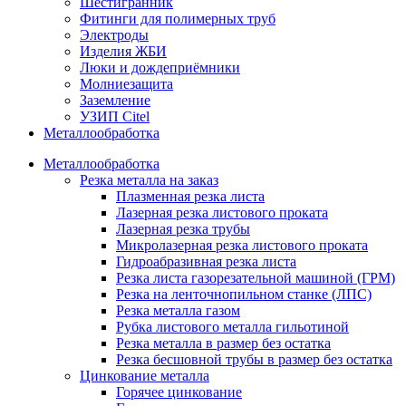
Шестигранник
Фитинги для полимерных труб
Электроды
Изделия ЖБИ
Люки и дождеприёмники
Молниезащита
Заземление
УЗИП Citel
Металлообработка
Металлообработка
Резка металла на заказ
Плазменная резка листа
Лазерная резка листового проката
Лазерная резка трубы
Микролазерная резка листового проката
Гидроабразивная резка листа
Резка листа газорезательной машиной (ГРМ)
Резка на ленточнопильном станке (ЛПС)
Резка металла газом
Рубка листового металла гильотиной
Резка металла в размер без остатка
Резка бесшовной трубы в размер без остатка
Цинкование металла
Горячее цинкование