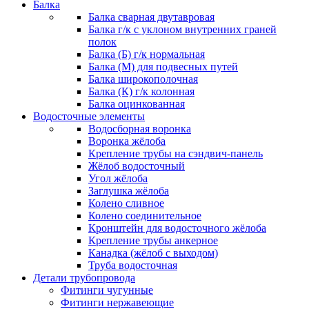
Балка
Балка сварная двутавровая
Балка г/к с уклоном внутренних граней
полок
Балка (Б) г/к нормальная
Балка (М) для подвесных путей
Балка широкополочная
Балка (К) г/к колонная
Балка оцинкованная
Водосточные элементы
Водосборная воронка
Воронка жёлоба
Крепление трубы на сэндвич-панель
Жёлоб водосточный
Угол жёлоба
Заглушка жёлоба
Колено сливное
Колено соединительное
Кронштейн для водосточного жёлоба
Крепление трубы анкерное
Канадка (жёлоб с выходом)
Труба водосточная
Детали трубопровода
Фитинги чугунные
Фитинги нержавеющие