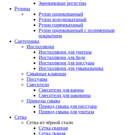
Змеевиковые регистры
Рулоны
Рулон оцинкованный
Рулон холоднокатаный
Рулон горячекатаный
Рулон оцинкованный с полимерным
покрытием
Сантехника
Инсталляции
Инсталляции для унитаза
Инсталляции для биде
Инсталляции для писсуара
Инсталляции для умывальника
Смывные клавиши
Писсуары
Смесители
Смесители для ванны
Смесители для раковины
Приводы смыва
Привод смыва для писсуара
Привод смыва для унитаза
Сетка
Сетка из чёрной стали
Сетка сварная
Сетка тканая