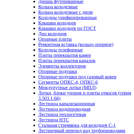
Днища футерованные
Кольца колодезные
Кольца колодезные с дном
Колодцы унифицированные
Крышки колодцев
Крышки колодцев по ГОСТ
Дно колодцев
Опорные плиты
Ремонтная вставка (кольцо опорное)
Колодцы телефонные
Плиты перекрытия камер
Плиты перекрытия каналов
Элементы коллекторов
Опорные подушки
Опорные подушки под газовый ковер
Сегменты ОПКС-4, ОПКС-6
Междупутные лотки (МПЛ)
Лотки, блоки упоров и плиты откосов (серия
3.503.1-66)
Лестница канализационная
Лестница водопроводная
Лестница теплосетевая
Лестница НТС
Стальная стремянка для колодцев С-1
Лестничный переход над трубопроводами