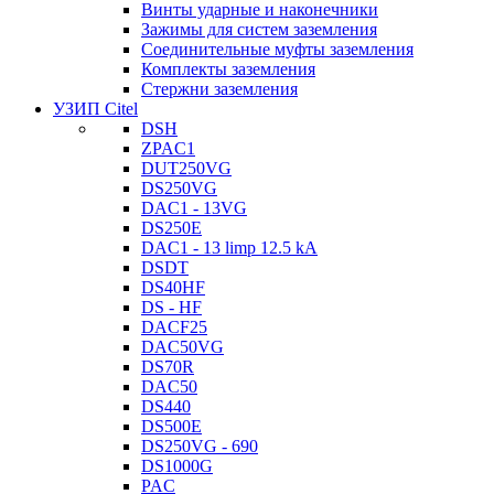
Винты ударные и наконечники
Зажимы для систем заземления
Соединительные муфты заземления
Комплекты заземления
Стержни заземления
УЗИП Citel
DSH
ZPAC1
DUT250VG
DS250VG
DAC1 - 13VG
DS250E
DAC1 - 13 limp 12.5 kA
DSDT
DS40HF
DS - HF
DACF25
DAC50VG
DS70R
DAC50
DS440
DS500E
DS250VG - 690
DS1000G
PAC