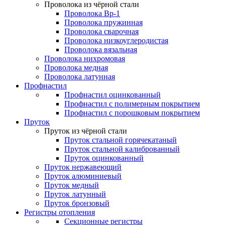
Проволока из чёрной стали
Проволока Вр-1
Проволока пружинная
Проволока сварочная
Проволока низкоуглеродистая
Проволока вязальная
Проволока нихромовая
Проволока медная
Проволока латунная
Профнастил
Профнастил оцинкованный
Профнастил с полимерным покрытием
Профнастил с порошковым покрытием
Пруток
Пруток из чёрной стали
Пруток стальной горячекатаный
Пруток стальной калиброванный
Пруток оцинкованный
Пруток нержавеющий
Пруток алюминиевый
Пруток медный
Пруток латунный
Пруток бронзовый
Регистры отопления
Секционные регистры