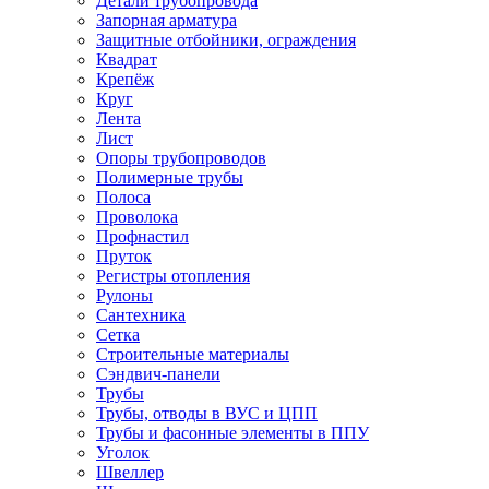
Детали трубопровода
Запорная арматура
Защитные отбойники, ограждения
Квадрат
Крепёж
Круг
Лента
Лист
Опоры трубопроводов
Полимерные трубы
Полоса
Проволока
Профнастил
Пруток
Регистры отопления
Рулоны
Сантехника
Сетка
Строительные материалы
Сэндвич-панели
Трубы
Трубы, отводы в ВУС и ЦПП
Трубы и фасонные элементы в ППУ
Уголок
Швеллер