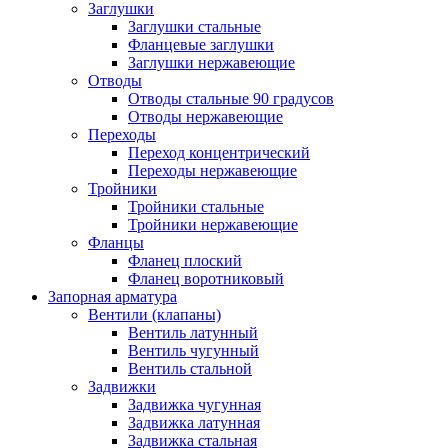
Заглушки
Заглушки стальные
Фланцевые заглушки
Заглушки нержавеющие
Отводы
Отводы стальные 90 градусов
Отводы нержавеющие
Переходы
Переход концентрический
Переходы нержавеющие
Тройники
Тройники стальные
Тройники нержавеющие
Фланцы
Фланец плоский
Фланец воротниковый
Запорная арматура
Вентили (клапаны)
Вентиль латунный
Вентиль чугунный
Вентиль стальной
Задвижки
Задвижка чугунная
Задвижка латунная
Задвижка стальная