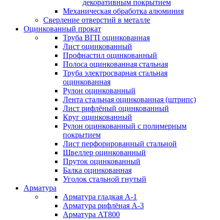
декоративным покрытием
Механическая обработка алюминия
Сверление отверстий в металле
Оцинкованный прокат
Труба ВГП оцинкованная
Лист оцинкованный
Профнастил оцинкованный
Полоса оцинкованная стальная
Труба электросварная стальная
оцинкованная
Рулон оцинкованный
Лента стальная оцинкованная (штрипс)
Лист рифлёный оцинкованный
Круг оцинкованный
Рулон оцинкованный с полимерным
покрытием
Лист перфорированный стальной
Швеллер оцинкованный
Пруток оцинкованный
Балка оцинкованная
Уголок стальной гнутый
Арматура
Арматура гладкая А-1
Арматура рифлёная А-3
Арматура АТ800