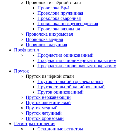
Проволока из чёрной стали
Проволока Вр-1
Проволока пружинная
Проволока сварочная
Проволока низкоуглеродистая
Проволока вязальная
Проволока нихромовая
Проволока медная
Проволока латунная
Профнастил
Профнастил оцинкованный
Профнастил с полимерным покрытием
Профнастил с порошковым покрытием
Пруток
Пруток из чёрной стали
Пруток стальной горячекатаный
Пруток стальной калиброванный
Пруток оцинкованный
Пруток нержавеющий
Пруток алюминиевый
Пруток медный
Пруток латунный
Пруток бронзовый
Регистры отопления
Секционные регистры