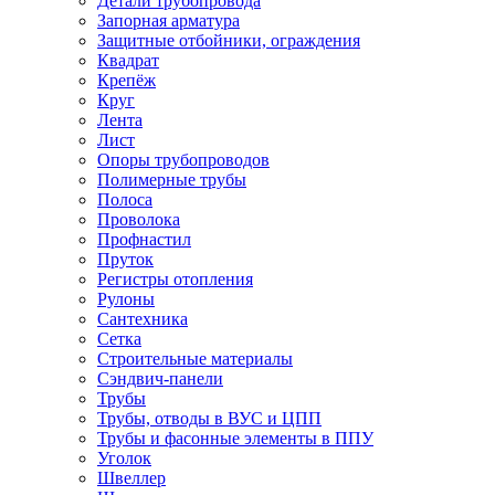
Детали трубопровода
Запорная арматура
Защитные отбойники, ограждения
Квадрат
Крепёж
Круг
Лента
Лист
Опоры трубопроводов
Полимерные трубы
Полоса
Проволока
Профнастил
Пруток
Регистры отопления
Рулоны
Сантехника
Сетка
Строительные материалы
Сэндвич-панели
Трубы
Трубы, отводы в ВУС и ЦПП
Трубы и фасонные элементы в ППУ
Уголок
Швеллер