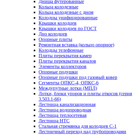
Днища футерованные
Кольца колодезные
Кольца колодезные с дном
Колодцы унифицированные
Крышки колодцев
Крышки колодцев по ГОСТ
Дно колодцев
Опорные плиты
Ремонтная вставка (кольцо опорное)
Колодцы телефонные
Плиты перекрытия камер
Плиты перекрытия каналов
Элементы коллекторов
Опорные подушки
Опорные подушки под газовый ковер
Сегменты ОПКС-4, ОПКС-6
Междупутные лотки (МПЛ)
Лотки, блоки упоров и плиты откосов (серия
3.503.1-66)
Лестница канализационная
Лестница водопроводная
Лестница теплосетевая
Лестница НТС
Стальная стремянка для колодцев С-1
Лестничный переход над трубопроводами