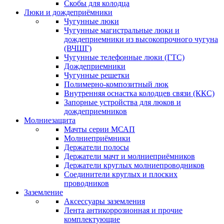
Скобы для колодца
Люки и дождеприёмники
Чугунные люки
Чугунные магистральные люки и
дождеприемники из высокопрочного чугуна
(ВЧШГ)
Чугунные телефонные люки (ГТС)
Дождеприемники
Чугунные решетки
Полимерно-композитный люк
Внутренняя оснастка колодцев связи (ККС)
Запорные устройства для люков и
дождеприемников
Молниезащита
Мачты серии МСАП
Молниеприёмники
Держатели полосы
Держатели мачт и молниеприёмников
Держатели круглых молниепроводников
Cоединители круглых и плоских
проводников
Заземление
Аксессуары заземления
Лента антикоррозионная и прочие
комплектующие