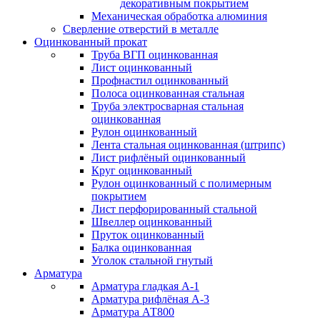
декоративным покрытием
Механическая обработка алюминия
Сверление отверстий в металле
Оцинкованный прокат
Труба ВГП оцинкованная
Лист оцинкованный
Профнастил оцинкованный
Полоса оцинкованная стальная
Труба электросварная стальная
оцинкованная
Рулон оцинкованный
Лента стальная оцинкованная (штрипс)
Лист рифлёный оцинкованный
Круг оцинкованный
Рулон оцинкованный с полимерным
покрытием
Лист перфорированный стальной
Швеллер оцинкованный
Пруток оцинкованный
Балка оцинкованная
Уголок стальной гнутый
Арматура
Арматура гладкая А-1
Арматура рифлёная А-3
Арматура АТ800