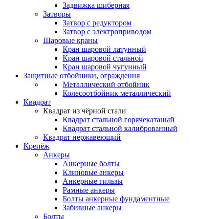
Задвижка шиберная
Затворы
Затвор с редуктором
Затвор с электроприводом
Шаровые краны
Кран шаровой латунный
Кран шаровой стальной
Кран шаровой чугунный
Защитные отбойники, ограждения
Металлический отбойник
Колесоотбойник металлический
Квадрат
Квадрат из чёрной стали
Квадрат стальной горячекатаный
Квадрат стальной калиброванный
Квадрат нержавеющий
Крепёж
Анкеры
Анкерные болты
Клиновые анкеры
Анкерные гильзы
Рамные анкеры
Болты анкерные фундаментные
Забивные анкеры
Болты