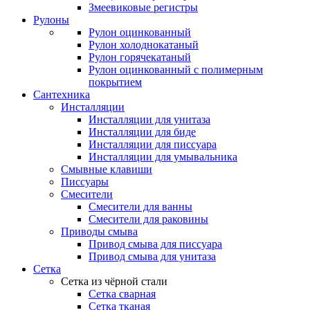
Змеевиковые регистры
Рулоны
Рулон оцинкованный
Рулон холоднокатаный
Рулон горячекатаный
Рулон оцинкованный с полимерным
покрытием
Сантехника
Инсталляции
Инсталляции для унитаза
Инсталляции для биде
Инсталляции для писсуара
Инсталляции для умывальника
Смывные клавиши
Писсуары
Смесители
Смесители для ванны
Смесители для раковины
Приводы смыва
Привод смыва для писсуара
Привод смыва для унитаза
Сетка
Сетка из чёрной стали
Сетка сварная
Сетка тканая