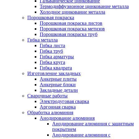
Гальваническое цинкование
Термодиффузионное цинкование металла
Холодное цинкование металла
Порошковая покраска
Порошковая покраска листов
Порошковая покраска метизов
Порошковая покраска труб
Гибка металла
Гибка листа
Гибка труб
Гибка арматуры
Гибка круга
Гибка квадрата
Изготовление закладных
Анкерные плиты
Анкерные блоки
Закладные детали
Сварочные работы
Электродуговая сварка
Аргонная сварка
Обработка алюминия
Анодирование алюминия
Анодирование алюминия с защитным
покрытием
Анодирование алюминия с