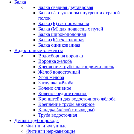
Балка
Балка сварная двутавровая
Балка г/к с уклоном внутренних граней
полок
Балка (Б) г/к нормальная
Балка (М) для подвесных путей
Балка широкополочная
Балка (К) г/к колонная
Балка оцинкованная
Водосточные элементы
Водосборная воронка
Воронка жёлоба
Крепление трубы на сэндвич-панель
Жёлоб водосточный
Угол жёлоба
Заглушка жёлоба
Колено сливное
Колено соединительное
Кронштейн для водосточного жёлоба
Крепление трубы анкерное
Канадка (жёлоб с выходом)
Труба водосточная
Детали трубопровода
Фитинги чугунные
Фитинги нержавеющие