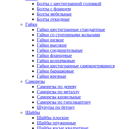
Болты с шестигранной головкой
Болты с фланцем
Болты мебельные
Болты откидные
Гайки
Гайки шестигранные стандартные
Гайки со стопорными кольцами
Гайки низкие
Гайки высокие
Гайки соединительные
Гайки фланцевые
Гайки колпачковые
Гайки шестигранные самоконтрящиеся
Гайки барашковые
Гайки врезные
Саморезы
Саморезы по дереву
Саморезы по металлу
Саморезы кровельные
Саморезы по гипсокартону
Шурупы по бетону
Шайбы
Шайбы плоские
Шайбы пружинные
Шайбы косые квадратные