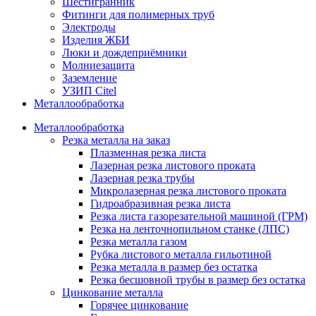
Шестигранник
Фитинги для полимерных труб
Электроды
Изделия ЖБИ
Люки и дождеприёмники
Молниезащита
Заземление
УЗИП Citel
Металлообработка
Металлообработка
Резка металла на заказ
Плазменная резка листа
Лазерная резка листового проката
Лазерная резка трубы
Микролазерная резка листового проката
Гидроабразивная резка листа
Резка листа газорезательной машиной (ГРМ)
Резка на ленточнопильном станке (ЛПС)
Резка металла газом
Рубка листового металла гильотиной
Резка металла в размер без остатка
Резка бесшовной трубы в размер без остатка
Цинкование металла
Горячее цинкование