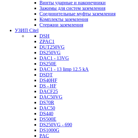
Винты ударные и наконечники
Зажимы для систем заземления
Соединительные муфты заземления
Комплекты заземления
Стержни заземления
УЗИП Citel
DSH
ZPAC1
DUT250VG
DS250VG
DAC1 - 13VG
DS250E
DAC1 - 13 limp 12.5 kA
DSDT
DS40HF
DS - HF
DACF25
DAC50VG
DS70R
DAC50
DS440
DS500E
DS250VG - 690
DS1000G
PAC