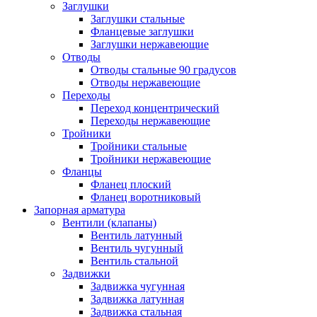
Заглушки
Заглушки стальные
Фланцевые заглушки
Заглушки нержавеющие
Отводы
Отводы стальные 90 градусов
Отводы нержавеющие
Переходы
Переход концентрический
Переходы нержавеющие
Тройники
Тройники стальные
Тройники нержавеющие
Фланцы
Фланец плоский
Фланец воротниковый
Запорная арматура
Вентили (клапаны)
Вентиль латунный
Вентиль чугунный
Вентиль стальной
Задвижки
Задвижка чугунная
Задвижка латунная
Задвижка стальная